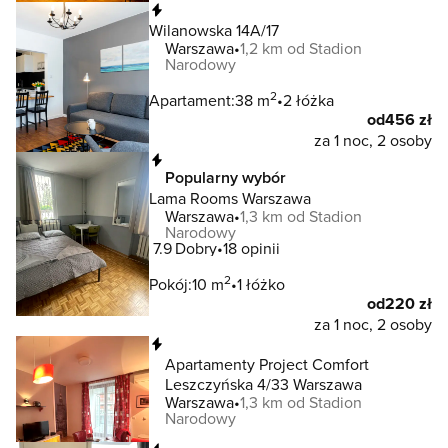
Natychmiastowa rezerwacja
Wilanowska 14A/17
Warszawa
1,2 km od Stadion
Narodowy
2
Apartament:
38 m
2 łóżka
od
456 zł
za 1 noc, 2 osoby
Natychmiastowa rezerwacja
Popularny wybór
Lama Rooms Warszawa
Warszawa
1,3 km od Stadion
Narodowy
7.9
Dobry
18 opinii
2
Pokój:
10 m
1 łóżko
od
220 zł
za 1 noc, 2 osoby
Natychmiastowa rezerwacja
Apartamenty Project Comfort
Leszczyńska 4/33 Warszawa
Warszawa
1,3 km od Stadion
Narodowy