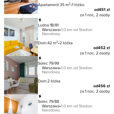
2
Apartament:
35 m
1 łóżko
od
451 zł
za 1 noc, 2 osoby
Natychmiastowa rezerwacja
Ludna 1B/81
Warszawa
1,0 km od Stadion
Narodowy
2
Dom:
42 m
2 łóżka
od
452 zł
za 1 noc, 2 osoby
Natychmiastowa rezerwacja
Solec 79/99
Warszawa
1,0 km od Stadion
Narodowy
Dom:
2 łóżka
od
456 zł
za 1 noc, 2 osoby
Natychmiastowa rezerwacja
Solec 79/88
Warszawa
1,0 km od Stadion
Narodowy