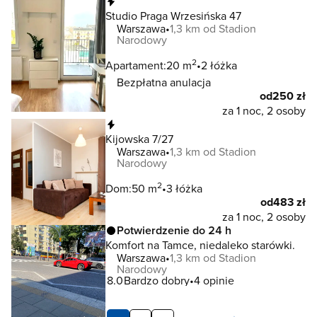
Natychmiastowa rezerwacja
Studio Praga Wrzesińska 47
Warszawa
1,3 km od Stadion
Narodowy
2
Apartament:
20 m
2 łóżka
Bezpłatna anulacja
od
250 zł
za 1 noc, 2 osoby
Natychmiastowa rezerwacja
Kijowska 7/27
Warszawa
1,3 km od Stadion
Narodowy
2
Dom:
50 m
3 łóżka
od
483 zł
za 1 noc, 2 osoby
Potwierdzenie do 24 h
Komfort na Tamce, niedaleko starówki.
Warszawa
1,3 km od Stadion
Narodowy
8.0
Bardzo dobry
4 opinie