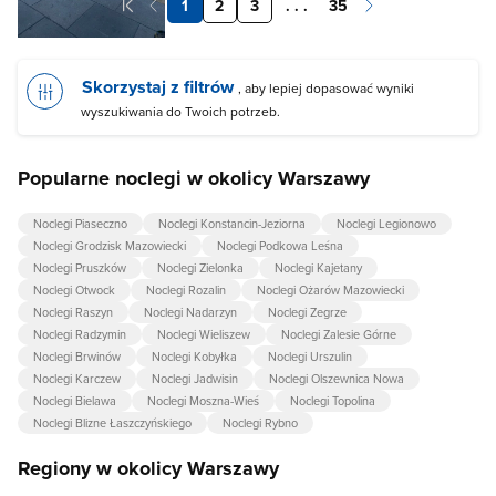
1
2
3
. . .
35
Skorzystaj z filtrów
, aby lepiej dopasować wyniki
wyszukiwania do Twoich potrzeb.
Popularne noclegi w okolicy Warszawy
Noclegi Piaseczno
Noclegi Konstancin-Jeziorna
Noclegi Legionowo
Noclegi Grodzisk Mazowiecki
Noclegi Podkowa Leśna
Noclegi Pruszków
Noclegi Zielonka
Noclegi Kajetany
Noclegi Otwock
Noclegi Rozalin
Noclegi Ożarów Mazowiecki
Noclegi Raszyn
Noclegi Nadarzyn
Noclegi Zegrze
Noclegi Radzymin
Noclegi Wieliszew
Noclegi Zalesie Górne
Noclegi Brwinów
Noclegi Kobyłka
Noclegi Urszulin
Noclegi Karczew
Noclegi Jadwisin
Noclegi Olszewnica Nowa
Noclegi Bielawa
Noclegi Moszna-Wieś
Noclegi Topolina
Noclegi Blizne Łaszczyńskiego
Noclegi Rybno
Regiony w okolicy Warszawy