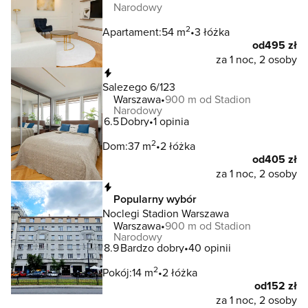
Narodowy
2
Apartament:
54 m
3 łóżka
od
495 zł
za 1 noc, 2 osoby
Natychmiastowa rezerwacja
Salezego 6/123
Warszawa
900 m od Stadion
Narodowy
6.5
Dobry
1 opinia
2
Dom:
37 m
2 łóżka
od
405 zł
za 1 noc, 2 osoby
Natychmiastowa rezerwacja
Popularny wybór
Noclegi Stadion Warszawa
Warszawa
900 m od Stadion
Narodowy
8.9
Bardzo dobry
40 opinii
2
Pokój:
14 m
2 łóżka
od
152 zł
za 1 noc, 2 osoby