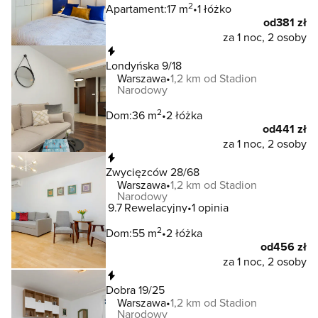
2
Apartament:
17 m
1 łóżko
od
381 zł
za 1 noc, 2 osoby
Natychmiastowa rezerwacja
Londyńska 9/18
Warszawa
1,2 km od Stadion
Narodowy
2
Dom:
36 m
2 łóżka
od
441 zł
za 1 noc, 2 osoby
Natychmiastowa rezerwacja
Zwycięzców 28/68
Warszawa
1,2 km od Stadion
Narodowy
9.7
Rewelacyjny
1 opinia
2
Dom:
55 m
2 łóżka
od
456 zł
za 1 noc, 2 osoby
Natychmiastowa rezerwacja
Dobra 19/25
Warszawa
1,2 km od Stadion
Narodowy