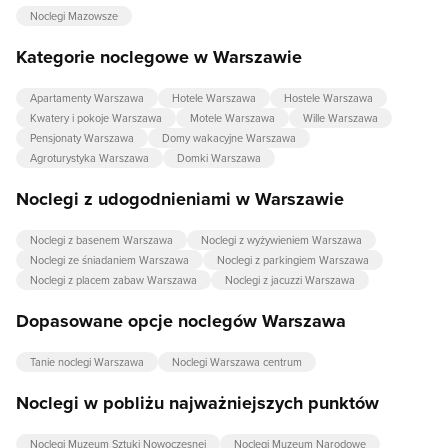
Noclegi Mazowsze
Kategorie noclegowe w Warszawie
Apartamenty Warszawa
Hotele Warszawa
Hostele Warszawa
Kwatery i pokoje Warszawa
Motele Warszawa
Wille Warszawa
Pensjonaty Warszawa
Domy wakacyjne Warszawa
Agroturystyka Warszawa
Domki Warszawa
Noclegi z udogodnieniami w Warszawie
Noclegi z basenem Warszawa
Noclegi z wyżywieniem Warszawa
Noclegi ze śniadaniem Warszawa
Noclegi z parkingiem Warszawa
Noclegi z placem zabaw Warszawa
Noclegi z jacuzzi Warszawa
Dopasowane opcje noclegów Warszawa
Tanie noclegi Warszawa
Noclegi Warszawa centrum
Noclegi w pobliżu najważniejszych punktów
Noclegi Muzeum Sztuki Nowoczesnej
Noclegi Muzeum Narodowe