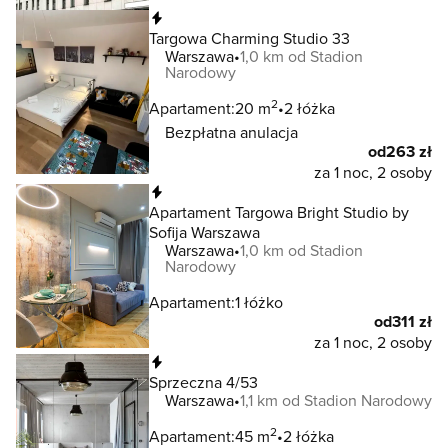
Natychmiastowa rezerwacja
Targowa Charming Studio 33
Warszawa
1,0 km od Stadion
Narodowy
2
Apartament:
20 m
2 łóżka
Bezpłatna anulacja
od
263 zł
za 1 noc, 2 osoby
Natychmiastowa rezerwacja
Apartament Targowa Bright Studio by
Sofija Warszawa
Warszawa
1,0 km od Stadion
Narodowy
Apartament:
1 łóżko
od
311 zł
za 1 noc, 2 osoby
Natychmiastowa rezerwacja
Sprzeczna 4/53
Warszawa
1,1 km od Stadion Narodowy
2
Apartament:
45 m
2 łóżka