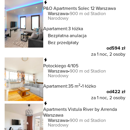
Natychmiastowa rezerwacja
P&O Apartments Solec 12 Warszawa
Warszawa
900 m od Stadion
Narodowy
Apartament:
3 łóżka
Bezpłatna anulacja
Bez przedpłaty
od
594 zł
za 1 noc, 2 osoby
Natychmiastowa rezerwacja
Potockiego 4/105
Warszawa
900 m od Stadion
Narodowy
2
Apartament:
35 m
1 łóżko
od
422 zł
za 1 noc, 2 osoby
Natychmiastowa rezerwacja
Apartments Vistula River by Arrenda
Warszawa
Warszawa
900 m od Stadion
Narodowy