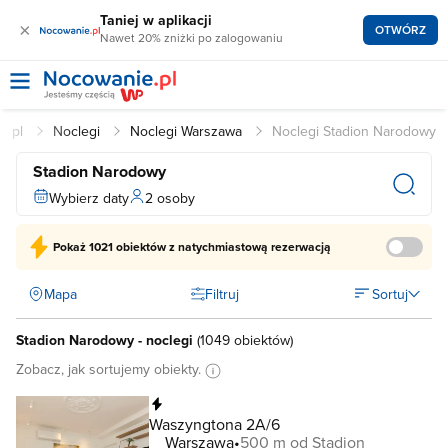
Taniej w aplikacji
×
OTWÓRZ
Nawet 20% zniżki po zalogowaniu
e.pl
Noclegi
Noclegi Warszawa
Noclegi Stadion Narodowy
Stadion Narodowy
Wybierz daty
2 osoby
Pokaż
1021 obiektów
z natychmiastową rezerwacją
Mapa
Filtruj
Sortuj
Stadion Narodowy - noclegi
(
1049 obiektów
)
Zobacz, jak sortujemy obiekty.
Natychmiastowa rezerwacja
Waszyngtona 2A/6
Warszawa
500 m od Stadion