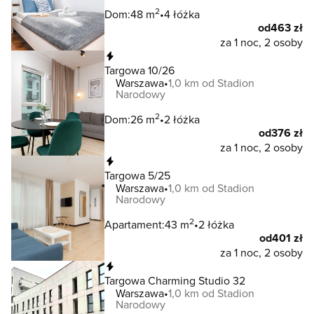
2
Dom:
48 m
4 łóżka
od
463 zł
za 1 noc, 2 osoby
Natychmiastowa rezerwacja
Targowa 10/26
Warszawa
1,0 km od Stadion
Narodowy
2
Dom:
26 m
2 łóżka
od
376 zł
za 1 noc, 2 osoby
Natychmiastowa rezerwacja
Targowa 5/25
Warszawa
1,0 km od Stadion
Narodowy
2
Apartament:
43 m
2 łóżka
od
401 zł
za 1 noc, 2 osoby
Natychmiastowa rezerwacja
Targowa Charming Studio 32
Warszawa
1,0 km od Stadion
Narodowy