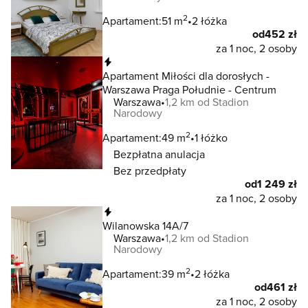
2
Apartament:
51 m
2 łóżka
od
452 zł
za 1 noc, 2 osoby
Natychmiastowa rezerwacja
Apartament Miłości dla dorosłych -
Warszawa Praga Południe - Centrum
Warszawa
1,2 km od Stadion
Narodowy
2
Apartament:
49 m
1 łóżko
Bezpłatna anulacja
Bez przedpłaty
od
1 249 zł
za 1 noc, 2 osoby
Natychmiastowa rezerwacja
Wilanowska 14A/7
Warszawa
1,2 km od Stadion
Narodowy
2
Apartament:
39 m
2 łóżka
od
461 zł
za 1 noc, 2 osoby