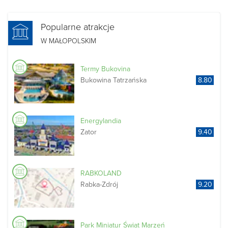
Popularne atrakcje
W MAŁOPOLSKIM
Termy Bukovina
Bukowina Tatrzańska
8.80
Energylandia
Zator
9.40
RABKOLAND
Rabka-Zdrój
9.20
Park Miniatur Świat Marzeń