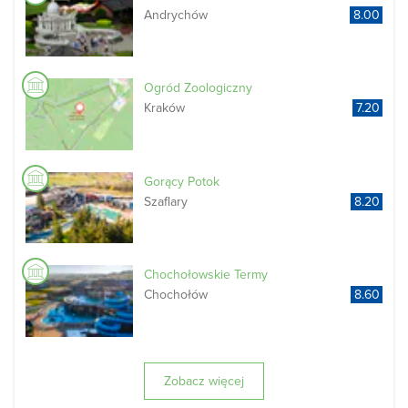
Andrychów
8.00
Ogród Zoologiczny
Kraków
7.20
Gorący Potok
Szaflary
8.20
Chochołowskie Termy
Chochołów
8.60
Zobacz więcej