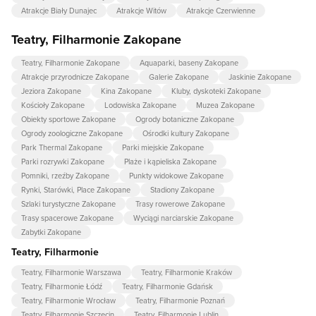
Atrakcje Biały Dunajec
Atrakcje Witów
Atrakcje Czerwienne
Teatry, Filharmonie Zakopane
Teatry, Filharmonie Zakopane
Aquaparki, baseny Zakopane
Atrakcje przyrodnicze Zakopane
Galerie Zakopane
Jaskinie Zakopane
Jeziora Zakopane
Kina Zakopane
Kluby, dyskoteki Zakopane
Kościoły Zakopane
Lodowiska Zakopane
Muzea Zakopane
Obiekty sportowe Zakopane
Ogrody botaniczne Zakopane
Ogrody zoologiczne Zakopane
Ośrodki kultury Zakopane
Park Thermal Zakopane
Parki miejskie Zakopane
Parki rozrywki Zakopane
Plaże i kąpieliska Zakopane
Pomniki, rzeźby Zakopane
Punkty widokowe Zakopane
Rynki, Starówki, Place Zakopane
Stadiony Zakopane
Szlaki turystyczne Zakopane
Trasy rowerowe Zakopane
Trasy spacerowe Zakopane
Wyciągi narciarskie Zakopane
Zabytki Zakopane
Teatry, Filharmonie
Teatry, Filharmonie Warszawa
Teatry, Filharmonie Kraków
Teatry, Filharmonie Łódź
Teatry, Filharmonie Gdańsk
Teatry, Filharmonie Wrocław
Teatry, Filharmonie Poznań
Teatry, Filharmonie Szczecin
Teatry, Filharmonie Lublin