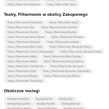
Teatry, Filharmonie Katowice
Teatry, Filharmonie Toruń
Teatry, Filharmonie w okolicy Zakopanego
Teatry, Filharmonie Kościelisko
Teatry, Filharmonie Suche
Teatry, Filharmonie Ząb
Teatry, Filharmonie Murzasichle
Teatry, Filharmonie Poronin
Teatry, Filharmonie Bustryk
Teatry, Filharmonie Nowe Bystre
Teatry, Filharmonie Ratułów
Teatry, Filharmonie Sierockie
Teatry, Filharmonie Dzianisz
Teatry, Filharmonie Małe Ciche
Teatry, Filharmonie Gliczarów Górny
Teatry, Filharmonie Ciche k.Zakopanego
Teatry, Filharmonie Gliczarów Dolny
Teatry, Filharmonie Witów
Teatry, Filharmonie Biały Dunajec
Teatry, Filharmonie Witów
Teatry, Filharmonie Bańska Wyżna
Teatry, Filharmonie Czerwienne
Teatry, Filharmonie Skrzypne
Teatry, Filharmonie Ciche
Teatry, Filharmonie Bukowina Tatrzańska
Teatry, Filharmonie Brzegi
Teatry, Filharmonie Łysa Polana
Teatry, Filharmonie Chochołów
Okoliczne noclegi
Noclegi Kościelisko
Noclegi Suche
Noclegi Ząb
Noclegi Murzasichle
Noclegi Poronin
Noclegi Bustryk
Noclegi Nowe Bystre
Noclegi Ratułów
Noclegi Sierockie