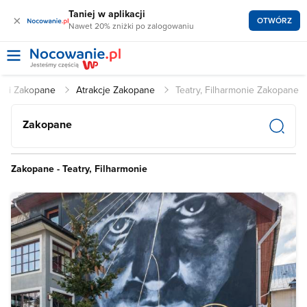
Taniej w aplikacji
×
OTWÓRZ
Nawet 20% zniżki po zalogowaniu
egi Zakopane
Atrakcje Zakopane
Teatry, Filharmonie Zakopane
Zakopane
Zakopane - Teatry, Filharmonie