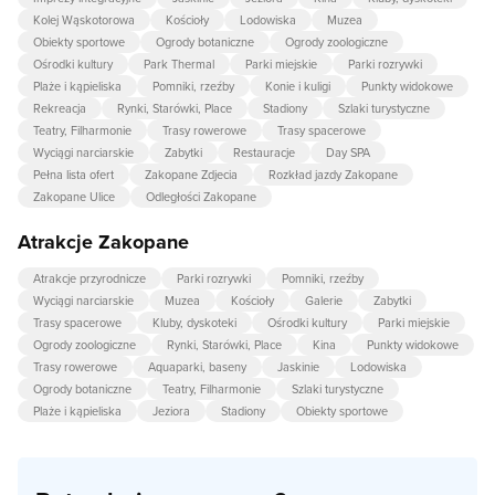
Kolej Wąskotorowa
Kościoły
Lodowiska
Muzea
Obiekty sportowe
Ogrody botaniczne
Ogrody zoologiczne
Ośrodki kultury
Park Thermal
Parki miejskie
Parki rozrywki
Plaże i kąpieliska
Pomniki, rzeźby
Konie i kuligi
Punkty widokowe
Rekreacja
Rynki, Starówki, Place
Stadiony
Szlaki turystyczne
Teatry, Filharmonie
Trasy rowerowe
Trasy spacerowe
Wyciągi narciarskie
Zabytki
Restauracje
Day SPA
Pełna lista ofert
Zakopane Zdjecia
Rozkład jazdy Zakopane
Zakopane Ulice
Odległości Zakopane
Atrakcje Zakopane
Atrakcje przyrodnicze
Parki rozrywki
Pomniki, rzeźby
Wyciągi narciarskie
Muzea
Kościoły
Galerie
Zabytki
Trasy spacerowe
Kluby, dyskoteki
Ośrodki kultury
Parki miejskie
Ogrody zoologiczne
Rynki, Starówki, Place
Kina
Punkty widokowe
Trasy rowerowe
Aquaparki, baseny
Jaskinie
Lodowiska
Ogrody botaniczne
Teatry, Filharmonie
Szlaki turystyczne
Plaże i kąpieliska
Jeziora
Stadiony
Obiekty sportowe