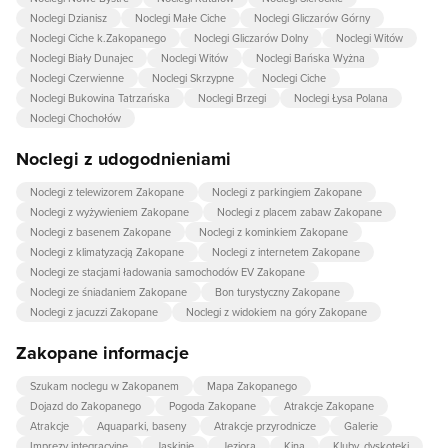
Noclegi Dzianisz
Noclegi Małe Ciche
Noclegi Gliczarów Górny
Noclegi Ciche k.Zakopanego
Noclegi Gliczarów Dolny
Noclegi Witów
Noclegi Biały Dunajec
Noclegi Witów
Noclegi Bańska Wyżna
Noclegi Czerwienne
Noclegi Skrzypne
Noclegi Ciche
Noclegi Bukowina Tatrzańska
Noclegi Brzegi
Noclegi Łysa Polana
Noclegi Chochołów
Noclegi z udogodnieniami
Noclegi z telewizorem Zakopane
Noclegi z parkingiem Zakopane
Noclegi z wyżywieniem Zakopane
Noclegi z placem zabaw Zakopane
Noclegi z basenem Zakopane
Noclegi z kominkiem Zakopane
Noclegi z klimatyzacją Zakopane
Noclegi z internetem Zakopane
Noclegi ze stacjami ładowania samochodów EV Zakopane
Noclegi ze śniadaniem Zakopane
Bon turystyczny Zakopane
Noclegi z jacuzzi Zakopane
Noclegi z widokiem na góry Zakopane
Zakopane informacje
Szukam noclegu w Zakopanem
Mapa Zakopanego
Dojazd do Zakopanego
Pogoda Zakopane
Atrakcje Zakopane
Atrakcje
Aquaparki, baseny
Atrakcje przyrodnicze
Galerie
Imprezy integracyjne
Jaskinie
Jeziora
Kina
Kluby, dyskoteki