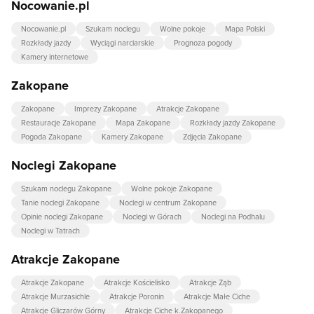
Nocowanie.pl
Nocowanie.pl
Szukam noclegu
Wolne pokoje
Mapa Polski
Rozkłady jazdy
Wyciągi narciarskie
Prognoza pogody
Kamery internetowe
Zakopane
Zakopane
Imprezy Zakopane
Atrakcje Zakopane
Restauracje Zakopane
Mapa Zakopane
Rozkłady jazdy Zakopane
Pogoda Zakopane
Kamery Zakopane
Zdjęcia Zakopane
Noclegi Zakopane
Szukam noclegu Zakopane
Wolne pokoje Zakopane
Tanie noclegi Zakopane
Noclegi w centrum Zakopane
Opinie noclegi Zakopane
Noclegi w Górach
Noclegi na Podhalu
Noclegi w Tatrach
Atrakcje Zakopane
Atrakcje Zakopane
Atrakcje Kościelisko
Atrakcje Ząb
Atrakcje Murzasichle
Atrakcje Poronin
Atrakcje Małe Ciche
Atrakcje Gliczarów Górny
Atrakcje Ciche k.Zakopanego