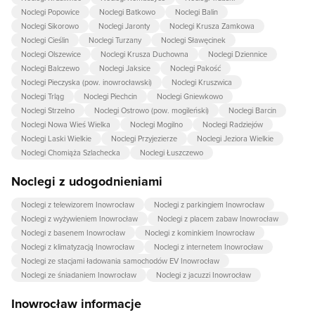
Noclegi Popowice
Noclegi Batkowo
Noclegi Balin
Noclegi Sikorowo
Noclegi Jaronty
Noclegi Krusza Zamkowa
Noclegi Cieślin
Noclegi Turzany
Noclegi Sławęcinek
Noclegi Olszewice
Noclegi Krusza Duchowna
Noclegi Dziennice
Noclegi Balczewo
Noclegi Jaksice
Noclegi Pakość
Noclegi Pieczyska (pow. inowrocławski)
Noclegi Kruszwica
Noclegi Trląg
Noclegi Piechcin
Noclegi Gniewkowo
Noclegi Strzelno
Noclegi Ostrowo (pow. mogileński)
Noclegi Barcin
Noclegi Nowa Wieś Wielka
Noclegi Mogilno
Noclegi Radziejów
Noclegi Laski Wielkie
Noclegi Przyjezierze
Noclegi Jeziora Wielkie
Noclegi Chomiąża Szlachecka
Noclegi Łuszczewo
Noclegi z udogodnieniami
Noclegi z telewizorem Inowrocław
Noclegi z parkingiem Inowrocław
Noclegi z wyżywieniem Inowrocław
Noclegi z placem zabaw Inowrocław
Noclegi z basenem Inowrocław
Noclegi z kominkiem Inowrocław
Noclegi z klimatyzacją Inowrocław
Noclegi z internetem Inowrocław
Noclegi ze stacjami ładowania samochodów EV Inowrocław
Noclegi ze śniadaniem Inowrocław
Noclegi z jacuzzi Inowrocław
Inowrocław informacje