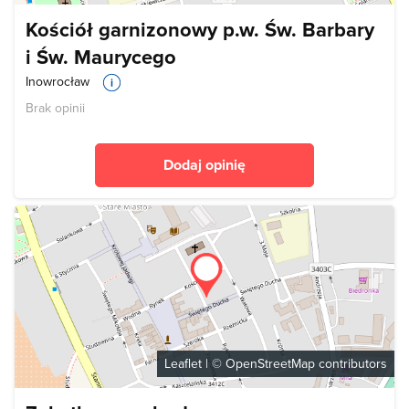
Kościół garnizonowy p.w. Św. Barbary
i Św. Maurycego
Inowrocław
Brak opinii
Dodaj opinię
Leaflet
| ©
OpenStreetMap
contributors