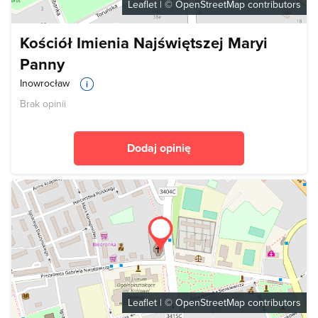
Leaflet
| ©
OpenStreetMap
contributors
Kościół Imienia Najświętszej Maryi
Panny
Inowrocław
Brak opinii
Dodaj opinię
Leaflet
| ©
OpenStreetMap
contributors