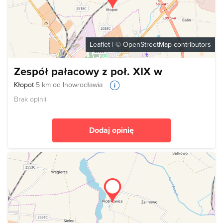
Leaflet
| ©
OpenStreetMap
contributors
Zespół pałacowy z poł. XIX w
Kłopot
5 km od Inowrocławia
Brak opinii
Dodaj opinię