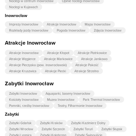
Noclegi w centrum Inowrocław
Opinie noclegi Inowrocław
Noclegi w Kujawach
Inowrocław
Imprezy Inowrocław
Atrakcje Inowrocław
Mapa Inowrocław
Rozkłady jazdy Inowrocław
Pogoda Inowrocław
Zdjęcia Inowrocław
Atrakcje Inowrocław
Atrakcje Inowrocław
Atrakcje Kłopot
Atrakcje Piotrkowice
Atrakcje Węgierce
Atrakcje Markowice
Atrakcje Janikowo
Atrakcje Pieczyska (pow. inowrocławski)
Atrakcje Pakość
Atrakcje Kruszwica
Atrakcje Piecki
Atrakcje Strzelno
Zabytki Inowrocław
Zabytki Inowrocław
Aquaparki, baseny Inowrocław
Kościoły Inowrocław
Muzea Inowrocław
Park Thermal Inowrocław
Pomniki, rzeźby Inowrocław
Teatry, Filharmonie Inowrocław
Zabytki
Zabytki Gdańsk
Zabytki Kraków
Zabytki Kazimierz Dolny
Zabytki Wrocław
Zabytki Szczecin
Zabytki Toruń
Zabytki Słupsk
Zabytki Legnica
Zabytki Kołobrzeg
Zabytki Świnoujście