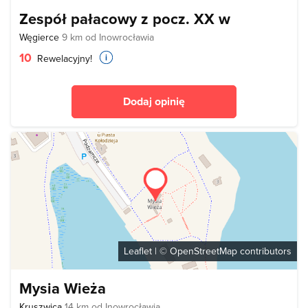
Zespół pałacowy z pocz. XX w
Węgierce
9 km od Inowrocławia
10
Rewelacyjny!
Dodaj opinię
Leaflet
| ©
OpenStreetMap
contributors
Mysia Wieża
Kruszwica
14 km od Inowrocławia