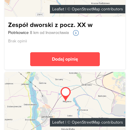
Leaflet
| ©
OpenStreetMap
contributors
Zespół dworski z pocz. XX w
Piotrkowice
8 km od Inowrocławia
Brak opinii
Dodaj opinię
Leaflet
| ©
OpenStreetMap
contributors