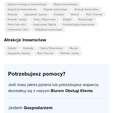
Szukam noclegu w Inowrocławiu
Mapa Inowrocławia
Dojazd do Inowrocławia
Pogoda Inowrocław
Atrakcje Inowrocław
Atrakcje
Aquaparki, baseny
Kościoły
Muzea
Park Thermal
Pomniki, rzeźby
Teatry, Filharmonie
Zabytki
Restauracje
Pełna lista ofert
Inowrocław Zdjecia
Rozkład jazdy Inowrocław
Inowrocław Ulice
Odległości Inowrocław
Atrakcje Inowrocław
Zabytki
Kościoły
Teatry, Filharmonie
Muzea
Aquaparki, baseny
Park Thermal
Pomniki, rzeźby
Potrzebujesz pomocy?
Jeśli masz jakieś pytania lub potrzebujesz wsparcia,
skontaktuj się z naszym
Biurem Obsługi Klienta
Jestem
Gospodarzem