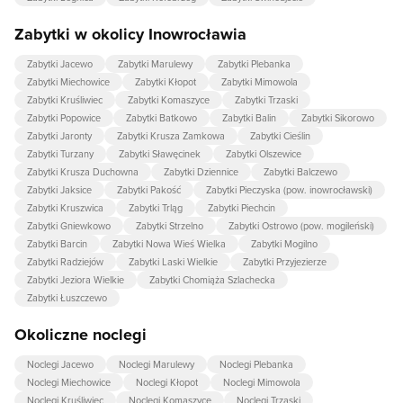
Zabytki w okolicy Inowrocławia
Zabytki Jacewo
Zabytki Marulewy
Zabytki Plebanka
Zabytki Miechowice
Zabytki Kłopot
Zabytki Mimowola
Zabytki Kruśliwiec
Zabytki Komaszyce
Zabytki Trzaski
Zabytki Popowice
Zabytki Batkowo
Zabytki Balin
Zabytki Sikorowo
Zabytki Jaronty
Zabytki Krusza Zamkowa
Zabytki Cieślin
Zabytki Turzany
Zabytki Sławęcinek
Zabytki Olszewice
Zabytki Krusza Duchowna
Zabytki Dziennice
Zabytki Balczewo
Zabytki Jaksice
Zabytki Pakość
Zabytki Pieczyska (pow. inowrocławski)
Zabytki Kruszwica
Zabytki Trląg
Zabytki Piechcin
Zabytki Gniewkowo
Zabytki Strzelno
Zabytki Ostrowo (pow. mogileński)
Zabytki Barcin
Zabytki Nowa Wieś Wielka
Zabytki Mogilno
Zabytki Radziejów
Zabytki Laski Wielkie
Zabytki Przyjezierze
Zabytki Jeziora Wielkie
Zabytki Chomiąża Szlachecka
Zabytki Łuszczewo
Okoliczne noclegi
Noclegi Jacewo
Noclegi Marulewy
Noclegi Plebanka
Noclegi Miechowice
Noclegi Kłopot
Noclegi Mimowola
Noclegi Kruśliwiec
Noclegi Komaszyce
Noclegi Trzaski