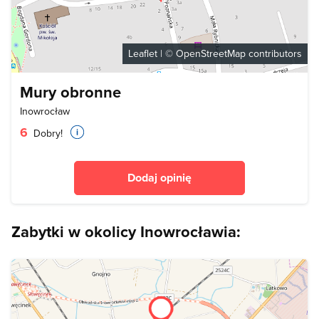
Leaflet
| ©
OpenStreetMap
contributors
Mury obronne
Inowrocław
6
Dobry!
Dodaj opinię
Zabytki w okolicy Inowrocławia: