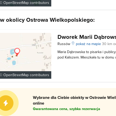
 ©
OpenStreetMap
contributors
wzniesiony został w latach 1788-179
bogatą elewacją oraz wystrojem wnę
 w okolicy Ostrowa Wielkopolskiego:
Dworek Marii Dąbrows
Russów
pokaż na mapie
30 km o
Maria Dąbrowska to pisarka i publi
pod Kaliszem. Mieszkała tu w domu 
który jednak nigdy nie był własności
spędziła w tym domu dzieciństwo i 
życia podkreślała swoje kalis
 ©
OpenStreetMap
contributors
Wybrane dla Ciebie obiekty w Ostrowie Wie
online
Gwarantowana cena, szybka rezerwacja