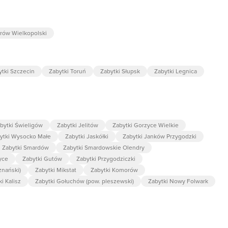
trów Wielkopolski
ytki Szczecin
Zabytki Toruń
Zabytki Słupsk
Zabytki Legnica
bytki Świeligów
Zabytki Jelitów
Zabytki Gorzyce Wielkie
ytki Wysocko Małe
Zabytki Jaskółki
Zabytki Janków Przygodzki
Zabytki Smardów
Zabytki Smardowskie Olendry
yce
Zabytki Gutów
Zabytki Przygodziczki
znański)
Zabytki Mikstat
Zabytki Komorów
i Kalisz
Zabytki Gołuchów (pow. pleszewski)
Zabytki Nowy Folwark