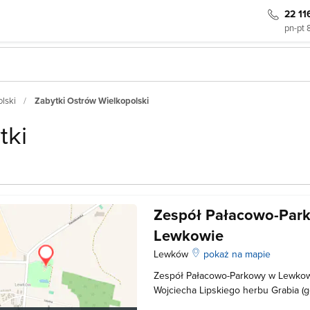
22 11
pn-pt 
lski
Zabytki Ostrów Wielkopolski
tki
Zespół Pałacowo-Par
Lewkowie
Lewków
pokaż na mapie
Zespół Pałacowo-Parkowy w Lewkowi
Wojciecha Lipskiego herbu Grabia (g
Augusta Poniatowskiego) oraz jego 