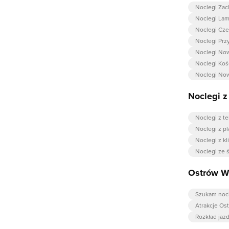
Noclegi Za
Noclegi Lam
Noclegi Cz
Noclegi Prz
Noclegi No
Noclegi Koś
Noclegi No
Noclegi 
Noclegi z t
Noclegi z p
Noclegi z k
Noclegi ze 
Ostrów Wi
Szukam noc
Atrakcje Os
Rozkład jaz