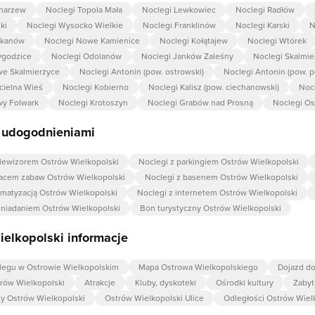
charzew
Noclegi Topola Mała
Noclegi Lewkowiec
Noclegi Radłów
ki
Noclegi Wysocko Wielkie
Noclegi Franklinów
Noclegi Karski
N
ekanów
Noclegi Nowe Kamienice
Noclegi Kołątajew
Noclegi Wtórek
ygodzice
Noclegi Odolanów
Noclegi Janków Zaleśny
Noclegi Skalmie
we Skalmierzyce
Noclegi Antonin (pow. ostrowski)
Noclegi Antonin (pow. p
cielna Wieś
Noclegi Kobierno
Noclegi Kalisz (pow. ciechanowski)
Nocl
wy Folwark
Noclegi Krotoszyn
Noclegi Grabów nad Prosną
Noclegi O
z udogodnieniami
elewizorem Ostrów Wielkopolski
Noclegi z parkingiem Ostrów Wielkopolski
lacem zabaw Ostrów Wielkopolski
Noclegi z basenem Ostrów Wielkopolski
limatyzacją Ostrów Wielkopolski
Noclegi z internetem Ostrów Wielkopolski
śniadaniem Ostrów Wielkopolski
Bon turystyczny Ostrów Wielkopolski
elkopolski informacje
legu w Ostrowie Wielkopolskim
Mapa Ostrowa Wielkopolskiego
Dojazd d
trów Wielkopolski
Atrakcje
Kluby, dyskoteki
Ośrodki kultury
Zabyt
dy Ostrów Wielkopolski
Ostrów Wielkopolski Ulice
Odległości Ostrów Wiel