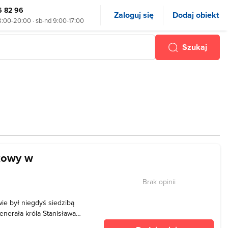
6 82 96
Zaloguj się
Dodaj obiekt
8:00-20:00 · sb-nd 9:00-17:00
Szukaj
kowy w
Brak opinii
e był niegdyś siedzibą
enerała króla Stanisława
żony Salomei. Obiekt