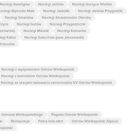
Noclegi Świeligów
Noclegi Jelitów
Noclegi Gorzyce Wielkie
oclegi Wysocko Małe
Noclegi Jaskółki
Noclegi Janków Przygodzki
Noclegi Smardów
Noclegi Smardowskie Olendry
rzyce
Noclegi Gutów
Noclegi Przygodziczki
oznański)
Noclegi Mikstat
Noclegi Komorów
egi Kalisz
Noclegi Gołuchów (pow. pleszewski)
strzeszów
Noclegi z wyżywieniem Ostrów Wielkopolski
Noclegi z kominkiem Ostrów Wielkopolski
Noclegi ze stacjami ładowania samochodów EV Ostrów Wielkopolski
o Ostrowa Wielkopolskiego
Pogoda Ostrów Wielkopolski
ki
Restauracje
Pełna lista ofert
Ostrów Wielkopolski Zdjecia
kopolski