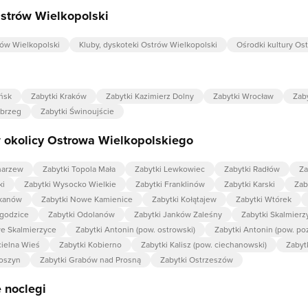
strów Wielkopolski
rów Wielkopolski
Kluby, dyskoteki Ostrów Wielkopolski
Ośrodki kultury Os
ńsk
Zabytki Kraków
Zabytki Kazimierz Dolny
Zabytki Wrocław
Zab
obrzeg
Zabytki Świnoujście
 okolicy Ostrowa Wielkopolskiego
harzew
Zabytki Topola Mała
Zabytki Lewkowiec
Zabytki Radłów
Za
ki
Zabytki Wysocko Wielkie
Zabytki Franklinów
Zabytki Karski
Zab
ekanów
Zabytki Nowe Kamienice
Zabytki Kołątajew
Zabytki Wtórek
ygodzice
Zabytki Odolanów
Zabytki Janków Zaleśny
Zabytki Skalmierz
e Skalmierzyce
Zabytki Antonin (pow. ostrowski)
Zabytki Antonin (pow. po
cielna Wieś
Zabytki Kobierno
Zabytki Kalisz (pow. ciechanowski)
Zabytk
toszyn
Zabytki Grabów nad Prosną
Zabytki Ostrzeszów
 noclegi