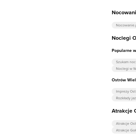
Nocowani
Nocowanie.
Noclegi O
Popularne w
Szukam nocl
Noclegi w W
Ostrów Wiel
Imprezy Ost
Rozkłady ja
Atrakcje 
Atrakcje Os
Atrakcje Go