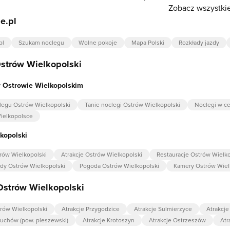
Zobacz wszystkie
e.pl
pl
Szukam noclegu
Wolne pokoje
Mapa Polski
Rozkłady jazdy
strów Wielkopolski
 Ostrowie Wielkopolskim
egu Ostrów Wielkopolski
Tanie noclegi Ostrów Wielkopolski
Noclegi w c
ielkopolsce
kopolski
rów Wielkopolski
Atrakcje Ostrów Wielkopolski
Restauracje Ostrów Wielko
zdy Ostrów Wielkopolski
Pogoda Ostrów Wielkopolski
Kamery Ostrów Wiel
Ostrów Wielkopolski
trów Wielkopolski
Atrakcje Przygodzice
Atrakcje Sulmierzyce
Atrakcje
łuchów (pow. pleszewski)
Atrakcje Krotoszyn
Atrakcje Ostrzeszów
Atr