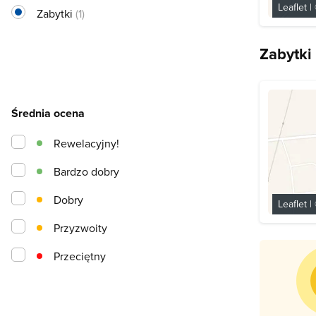
Leaflet
|
Zabytki
(1)
Zabytki
Średnia ocena
Rewelacyjny!
Bardzo dobry
Dobry
Leaflet
|
Przyzwoity
Przeciętny