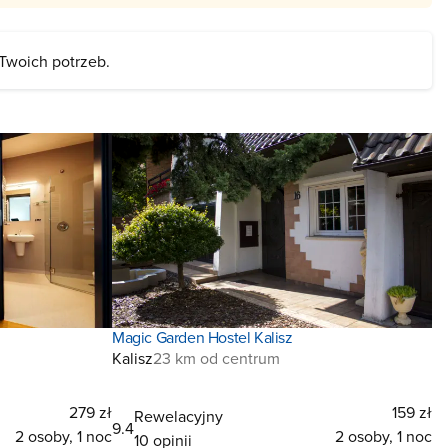
 Twoich potrzeb.
Magic Garden Hostel Kalisz
Kalisz
23 km od centrum
279 zł
159 zł
Rewelacyjny
9.4
2 osoby, 1 noc
2 osoby, 1 noc
10 opinii