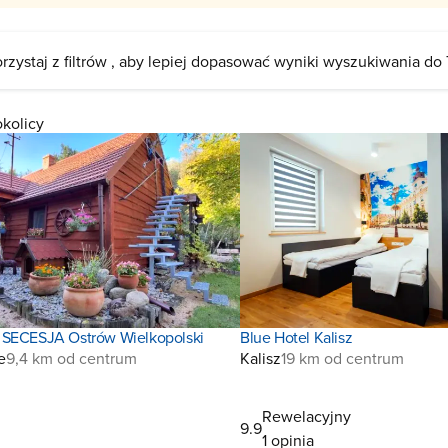
rzystaj z filtrów , aby lepiej dopasować wyniki wyszukiwania do
okolicy
 SECESJA Ostrów Wielkopolski
Blue Hotel Kalisz
e
9,4 km od centrum
Kalisz
19 km od centrum
Rewelacyjny
9.9
1 opinia