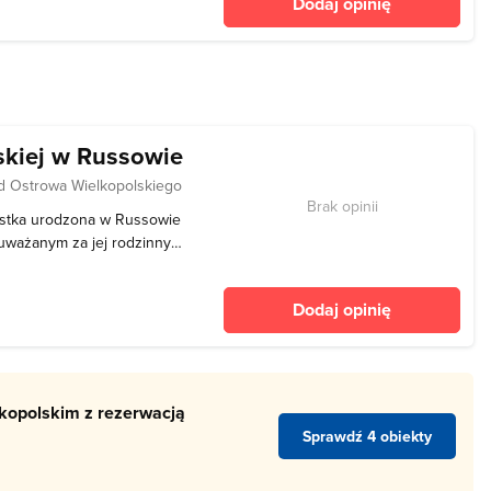
Dodaj opinię
1 w stylu klasycystycznym z
t
kiej w Russowie
d Ostrowa Wielkopolskiego
Brak opinii
cystka urodzona w Russowie
uważanym za jej rodzinny,
ą jej rodziców. Pisarka
młodość, jednak do końca
Dodaj opinię
lkopolskim z rezerwacją
Sprawdź 4 obiekty