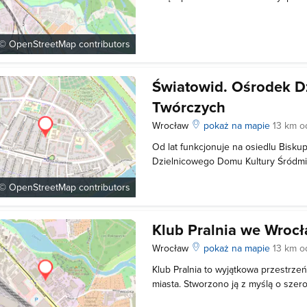
odnogi Oławy, oddalony jest do duży
sprawia, że można tu odpocząć i na
zgiełku dużego miasta. Park został z
 ©
OpenStreetMap
contributors
Światowid. Ośrodek D
Twórczych
Wrocław
pokaż na mapie
13 km o
Od lat funkcjonuje na osiedlu Bisku
Dzielnicowego Domu Kultury Śródmi
Światowid. Ośrodek specjalizuje się
 ©
OpenStreetMap
contributors
artystycznych, prowadzi około 20. se
popołudniowe zajęcia dla dzieci, mło
Klub Pralnia we Wroc
Wrocław
pokaż na mapie
13 km o
Klub Pralnia to wyjątkowa przestrz
miasta. Stworzono ją z myślą o szer
artystycznych. To również bardzo kl