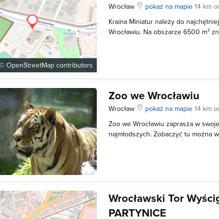
Wrocław
pokaż na mapie
14 km o
Kraina Miniatur należy do najchętni
Wrocławiu. Na obszarze 6500 m² znaj
najważniejszych budowli w Polsce, m
w Krakowie i Dworca Głównego we W
wykonane z niezwykłą precyzją, pom
 ©
OpenStreetMap
contributors
Zoo we Wrocławiu
Wrocław
pokaż na mapie
14 km o
Zoo we Wrocławiu zaprasza w swoje 
najmłodszych. Zobaczyć tu można wi
żyjących w warunkach zbliżonych do
zainteresowaniem cieszy się wybieg
zobaczyć możemy ich codzienne za
Wrocławski Tor Wyśc
PARTYNICE