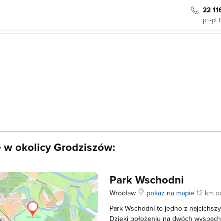
22 11
pn-pt 
e w okolicy Grodziszów:
Park Wschodni
Wrocław
pokaż na mapie
12 km o
Park Wschodni to jedno z najcichsz
Dzięki położeniu na dwóch wyspac