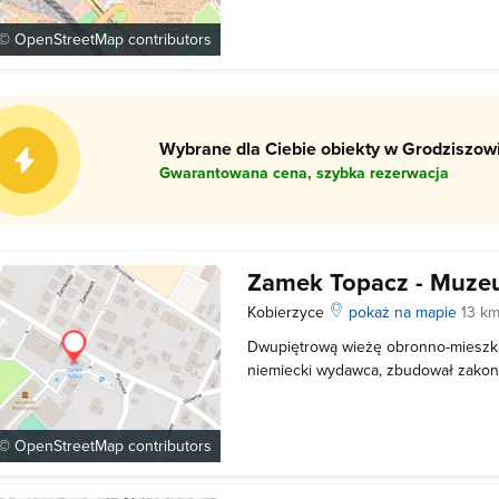
udało się osiągnąć poprzez zaadap
budynku, w którym najpierw mieścił 
 ©
OpenStreetMap
contributors
Wybrane dla Ciebie obiekty w Grodziszowi
Gwarantowana cena, szybka rezerwacja
Zamek Topacz - Muze
Kobierzyce
pokaż na mapie
13 k
Dwupiętrową wieżę obronno-mieszkal
niemiecki wydawca, zbudował zakon 
zagwarantować bezpieczeństwo kup
ona podniesiona o jedną kondygnac
dobudowano budynek w stylu rene
 ©
OpenStreetMap
contributors