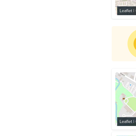
Leaflet
|
Leaflet
|