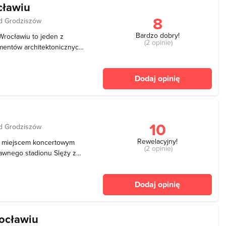
cławiu
8
d Grodziszów
Bardzo dobry!
 Wrocławiu to jeden z
(2 opinie)
ementów architektonicznych
lisko 40 metrów. Jest to
ny w środku na cztery
Dodaj opinię
10
d Grodziszów
Rewelacyjny!
m miejscem koncertowym
(2 opinie)
awnego stadionu Slęży za
 koncertów jakie odbędą
muzyczno-historyczne na
Dodaj opinię
iego:
rocławiu