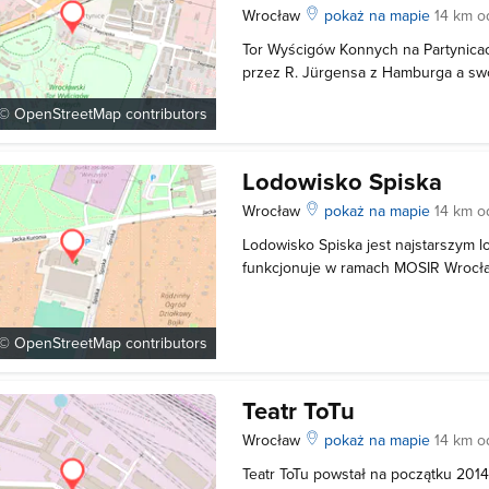
Wrocław
pokaż na mapie
14 km o
Tor Wyścigów Konnych na Partynica
przez R. Jürgensa z Hamburga a swo
1907 roku, w 75. rocznicę istnienia 
 ©
OpenStreetMap
contributors
Hodowców Koni i Wyścigów Konnych.
zakupionej przez Związek a zabudo
Lodowisko Spiska
Wrocław
pokaż na mapie
14 km o
Lodowisko Spiska jest najstarszym 
funkcjonuje w ramach MOSIR Wrocław
pełnowymiarowy i kryty, a funkcjonu
Godziny otwarcia: - w dni powszedni
sobota i niedziela od godz. 8.00 do
 ©
OpenStreetMap
contributors
Teatr ToTu
Wrocław
pokaż na mapie
14 km o
Teatr ToTu powstał na początku 2014 