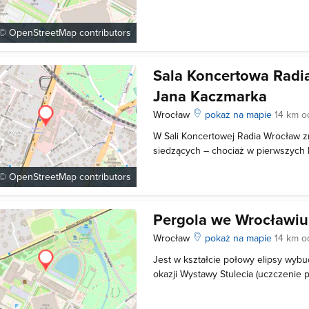
miejsce wystaw i ekspozycji okolic
budynek zajęła wrocławska Wytwór
 ©
OpenStreetMap
contributors
Sala Koncertowa Radi
Jana Kaczmarka
Wrocław
pokaż na mapie
14 km o
W Sali Koncertowej Radia Wrocław z
siedzących – chociaż w pierwszych la
widzowie musieli słuchać koncertów 
 ©
OpenStreetMap
contributors
jednak za nami! Sala wyróżnia się ni
dla publiczności, ale prze
Pergola we Wrocławiu
Wrocław
pokaż na mapie
14 km o
Jest w kształcie połowy elipsy wy
okazji Wystawy Stulecia (uczczenie 
bitwy pod Lipskiem) wokół stawu z f
Stulecia. Została zaprojektowana prz