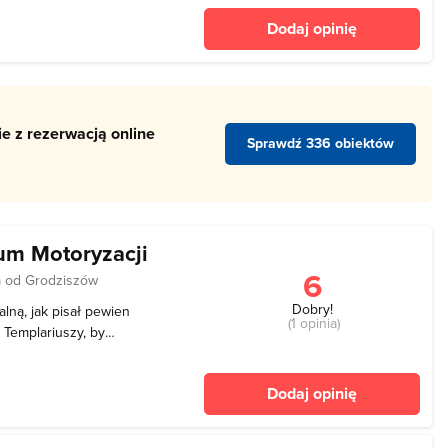
towanie zabytkowego
Dodaj opinię
się bro
e z rezerwacją online
Sprawdź 336 obiektów
um Motoryzacji
6
m od Grodziszów
Dobry!
ną, jak pisał pewien
(1 opinia)
Templariuszy, by
com. W XVI wieku została
ję. W tym samym wieku
Dodaj opinię
sansowym. W XIX wiek