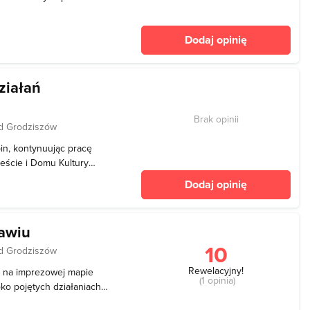
ch miejskich osiedli. To
 chwilę oderwać się od
Dodaj opinię
aproj
ziałań
Brak opinii
d Grodziszów
pin, kontynuując pracę
eście i Domu Kultury
 w warsztatach
Dodaj opinię
kcji i pracowni, oferując
dzieży i
ławiu
10
d Grodziszów
Rewelacyjny!
eń na imprezowej mapie
(1 opinia)
oko pojętych działaniach
imatyczne miejsce, co