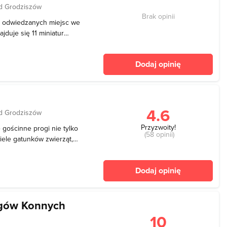
d Grodziszów
Brak opinii
ej odwiedzanych miejsc we
duje się 11 miniatur
.in. Kościoła Mariackiego
rocławiu. Wszystkie
Dodaj opinię
niej
4.6
d Grodziszów
Przyzwoity!
gościnne progi nie tylko
(58 opinii)
ele gatunków zwierząt,
 naturalnych. Wielkim
 dla pawianów, gdzie
Dodaj opinię
chowania i
igów Konnych
10