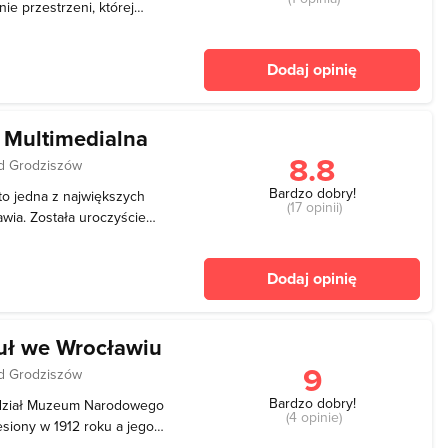
nie przestrzeni, której
zacierają granice pomiędzy
tym eksperymentem. Aby
Dodaj opinię
 Multimedialna
8.8
d Grodziszów
Bardzo dobry!
to jedna z największych
(17 opinii)
awia. Została uroczyście
ji 20. rocznicy pierwszych
sce. Wrocławska fontanna
Dodaj opinię
uł we Wrocławiu
9
d Grodziszów
Bardzo dobry!
ddział Muzeum Narodowego
(4 opinie)
siony w 1912 roku a jego
1945 Pawilon służył jako