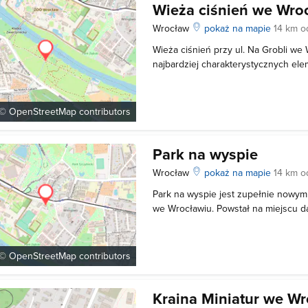
Wieża ciśnień we Wro
Wrocław
pokaż na mapie
14 km o
Wieża ciśnień przy ul. Na Grobli we
najbardziej charakterystycznych el
w mieście. Wysokość wieży wynosi b
obiekt na planie kwadratu, podzielo
części, z instalacją wyprowadzającą
 ©
OpenStreetMap
contributors
Park na wyspie
Wrocław
pokaż na mapie
14 km o
Park na wyspie jest zupełnie nowy
we Wrocławiu. Powstał na miejscu d
miejskim ZOO. Jednym z pierwszych
się w tym miejscu są dwa projekty 
upamiętnienie Powstania Warszawsk
 ©
OpenStreetMap
contributors
Kraina Miniatur we W