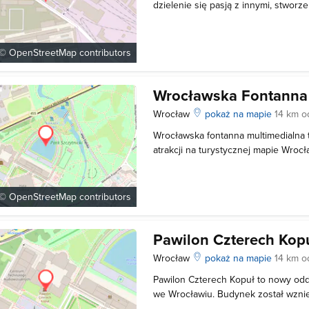
dzielenie się pasją z innymi, stworze
dotąd nie było. Niektóre spektakle 
sceną i widownią, stając się swois
poznać teatr, trzeba go odwie
 ©
OpenStreetMap
contributors
Wrocławska Fontanna
Wrocław
pokaż na mapie
14 km o
Wrocławska fontanna multimedialna 
atrakcji na turystycznej mapie Wrocł
otwarta w czerwcu 2009 roku z okaz
wolnych wyborów w powojennej Pol
wyróżnia się na tle innych wyjąt
 ©
OpenStreetMap
contributors
Pawilon Czterech Kop
Wrocław
pokaż na mapie
14 km o
Pawilon Czterech Kopuł to nowy o
we Wrocławiu. Budynek został wznie
autorem jest Hans Poelzig. Do roku 