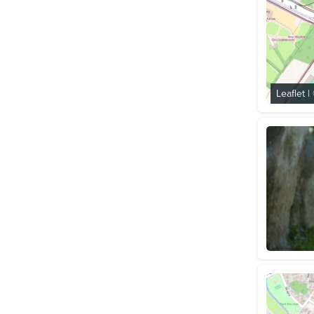
Leaflet
|