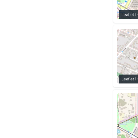
Leaflet
|
Leaflet
|