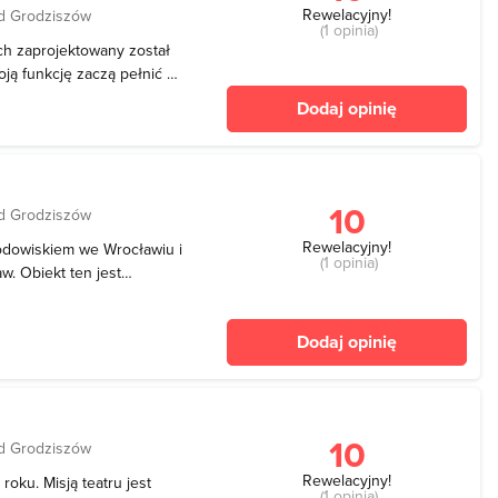
Rewelacyjny!
d Grodziszów
(1 opinia)
ch zaprojektowany został
ją funkcję zaczą pełnić od
Śląskiego Związku
Dodaj opinię
 Obiekt powstał na ziemi
wania
10
d Grodziszów
Rewelacyjny!
lodowiskiem we Wrocławiu i
(1 opinia)
. Obiekt ten jest
je od listopada do marca.
e od 17.00 do 22.00 -
Dodaj opinię
 22
10
d Grodziszów
Rewelacyjny!
roku. Misją teatru jest
(1 opinia)