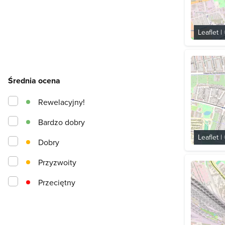
Leaflet
|
Średnia ocena
Rewelacyjny!
Bardzo dobry
Leaflet
|
Dobry
Przyzwoity
Przeciętny