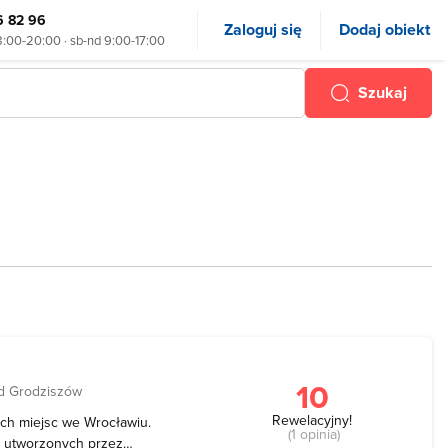
6 82 96
Zaloguj się
Dodaj obiekt
8:00-20:00 · sb-nd 9:00-17:00
Szukaj
10
d Grodziszów
Rewelacyjny!
ych miejsc we Wrocławiu.
(1 opinia)
h utworzonych przez