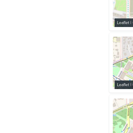
Leaflet
|
Leaflet
|