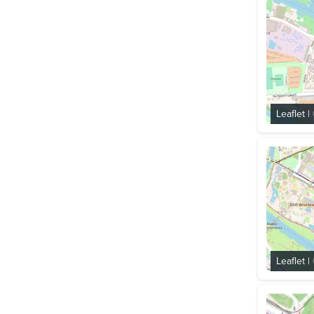
Leaflet
|
Leaflet
|