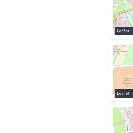
Leaflet
|
Leaflet
|