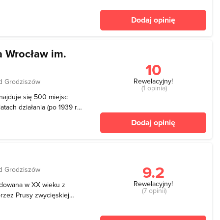
znościowych. Od 1953 roku
Dodaj opinię
n
a Wrocław im.
10
Rewelacyjny!
d Grodziszów
(1 opinia)
najduje się 500 miejsc
tach działania (po 1939 r.)
na stojąco. Te czasy są
Dodaj opinię
e tylko wygodnymi fotelami
9.2
d Grodziszów
Rewelacyjny!
budowana w XX wieku z
(7 opinii)
przez Prusy zwycięskiej
ontanną w pobliżu Hali
z Hansa Poelziga i jest w