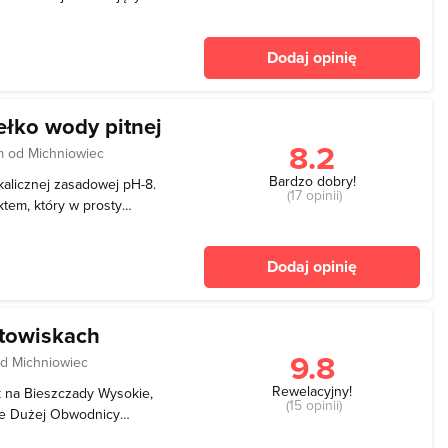
 1901-1902, a architektem
krótki czas obiekt był
Dodaj opinię
ełko wody pitnej
8.2
m od Michniowiec
Bardzo dobry!
alicznej zasadowej pH-8.
(17 opinii)
ktem, który w prosty
oporcje kwasowo-zasadowe
rne zakwaszenie. Wodę
Dodaj opinię
ury. To
towiskach
9.8
d Michniowiec
Rewelacyjny!
k na Bieszczady Wysokie,
(15 opinii)
sie Dużej Obwodnicy
owisk od strony Leska.