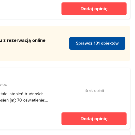
Szeroki Wierch i inne
Dodaj opinię
prawdz
 z rezerwacją online
Sprawdź 131 obiektów
wiec
Brak opinii
ałe. stopień trudności:
sień [m]: 70 oświetlenie:
żliwość nocnych jazd: NIE
Dodaj opinię