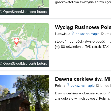
greckokatolicka świątynia sprawując
kościoła rzymskokatolickiego. Pierw
 ©
OpenStreetMap
contributors
powstała tu już przed 1672 rokiem, 
spalona przez Tatarów. Nowa budow
Wyciąg Rusinowa Pol
Lutowiska
pokaż na mapie
12 km 
stopień trudności: łatwa długość [m
[m]: 80 oświetlenie: TAK ratrak: TAK
nocnych jazd: NIE Czynny: 10.00-18
 ©
OpenStreetMap
contributors
Dawna cerkiew św. Mi
Polana
pokaż na mapie
12 km od 
Dawna cerkiew – obecnie kościół P
znajduje się w miejscowości Polana
roku 1790, a rozbudowano ją w lata
została przedłużona nawa i powstał