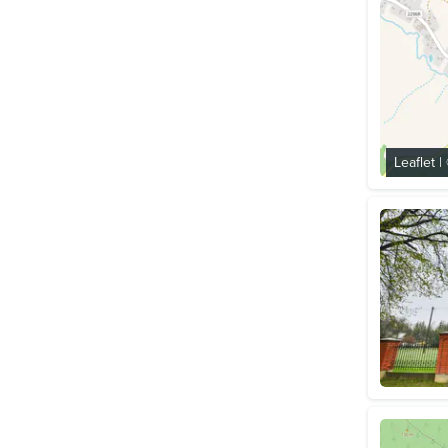
Leaflet
|