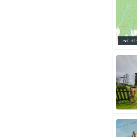
Leaflet
|