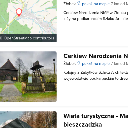
Żłobek
pokaż na mapie
7 km od 
Cerkiew Narodzenia NMP w Żłobku p
leży na podkarpackim Szlaku Archite
obiekt został opuszczony i niszczał
magazynu szyszek. Od 1979 roku w d
parafia będąca filią rzymskokatolicki
 ©
OpenStreetMap
contributors
Cerkiew Narodzenia 
Żłobek
pokaż na mapie
7 km od 
Kolejny z Zabytków Szlaku Architek
województwie podkarpackim to drew
cerkiew Narodzenia NMP w miejscow
wzniesiona w 1830 roku w miejsce p
znajdującej się około 300 metrów o
Wiata turystyczna - Ma
bieszczadzka