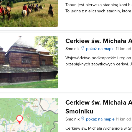
Tabun jest pierwszą stadniną koni h
To jedna z nielicznych stadnin, któ
koni na pastwiskach przez okrągły r
Konie mają do dyspozycji piękne, bie
położone pośród lasów i
Cerkiew św. Michała 
Smolnik
pokaż na mapie
11 km od
Województwo podkarpackie i region
przepięknych zabytkowych cerkwi. J
miejscowości Smolnik, która znajdu
Ustrzykami Dolnymi i Ustrzykami Gór
na wzniesieniu, około 900 metrów
Cerkiew św. Michała 
Smolniku
Smolnik
pokaż na mapie
11 km od
Cerkiew św. Michała Archanioła w S