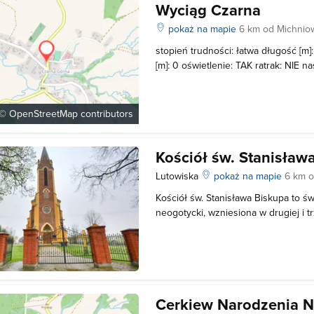
Wyciąg Czarna
pokaż na mapie
6 km od Michnio
stopień trudności: łatwa długość [m
[m]: 0 oświetlenie: TAK ratrak: NIE 
nocnych jazd: NIE Ceny: karnet cało
10.00-13.00, 15.00-18.00
 ©
OpenStreetMap
contributors
Kościół św. Stanisław
Lutowiska
pokaż na mapie
6 km o
Kościół św. Stanisława Biskupa to św
neogotycki, wzniesiona w drugiej i t
Od 1994 roku wpisany do rejestru za
wątpienia bardzo charakterystyczna 
uwagę każdego, kto choć r
Cerkiew Narodzenia 