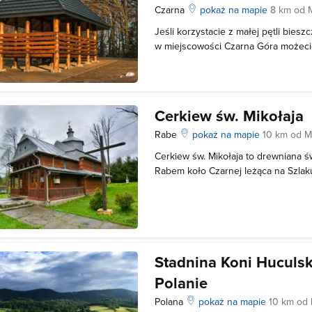
Czarna
pokaż na mapie
8 km od 
Jeśli korzystacie z małej pętli bies
w miejscowości Czarna Góra możeci
nowopowstałej wiaty, gdzie można r
czy też schronić się deszczem.
Cerkiew św. Mikołaja
Rabe
pokaż na mapie
10 km od M
Cerkiew św. Mikołaja to drewniana ś
Rabem koło Czarnej leżąca na Szlak
Świątynia powstała tu prawdopodobn
inicjatywy i fundacji mieszkańców ws
dokonano w 1861 roku a od roku
Stadnina Koni Hucul
Polanie
Polana
pokaż na mapie
10 km od 