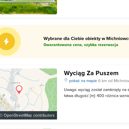
Można tam dostrzec Tarnicę, Halicz, 
szczyty. Dokładny opis panoramy s
Wybrane dla Ciebie obiekty w Michniowcu
Gwarantowana cena, szybka rezerwacja
Wyciąg Za Puszem
pokaż na mapie
6 km od Michnio
Uwaga: wyciąg został zamknięty na st
łatwa długość [m]: 400 różnica wznie
TAK ratrak: TAK naśnieżanie: TAK mo
 ©
OpenStreetMap
contributors