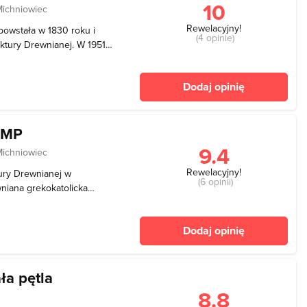
10
Michniowiec
Rewelacyjny!
owstała w 1830 roku i
(4 opinie)
ktury Drewnianej. W 1951
 sprawując funkcje
awnej cerkwi mieści się
Dodaj opinię
ego k
NMP
9.4
Michniowiec
Rewelacyjny!
tury Drewnianej w
(6 opinii)
niana grekokatolicka
ości Żłobek. Została
oprzedniej cerkwi,
Dodaj opinię
d obecnej cerkwi. Obie
ła pętla
8.8