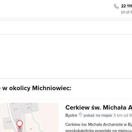
22 11
pn-pt 
e w okolicy Michniowiec:
Cerkiew św. Michała 
Bystre
pokaż na mapie
3 km od M
Cerkiew św. Michała Archanioła w By
greckokatolicka powstała na miejscu 