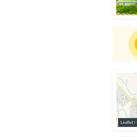
Leaflet
|