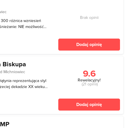
wiec
Brak opinii
]: 300 różnica wzniesień
naśnieżanie: NIE możliwość
dzienny - 15 zł Czynny:
Dodaj opinię
a Biskupa
9.6
d Michniowiec
Rewelacyjny!
iątynia reprezentująca styl
(21 opinii)
rzeciej dekadzie XX wieku.
bytków. Jest to bez
budowla, która przyciągnie
Dodaj opinię
NMP