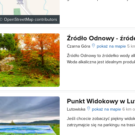
świątyń. Budynek powstawał w latach
był lwowianin Wasyl Nahirnyj. Przez 
wykorzystywany jako kościół wezwa
 ©
OpenStreetMap
contributors
Źródło Odnowy - źród
Czarna Góra
pokaż na mapie
5 k
Źródło Odnowy to źródełko wody alk
Woda alkaliczna jest idealnym produ
sposób przywraca odpowiednie pr
w organizmie, neutralizując nadmie
czerpiemy bezpośrednio z dobra nat
Punkt Widokowy w Lu
Lutowiska
pokaż na mapie
6 km o
Jeśli chcecie zobaczyć piękny wido
zatrzymajcie się na parkingu na tra
Bieszczadzkiej przy wjeździe do Lut