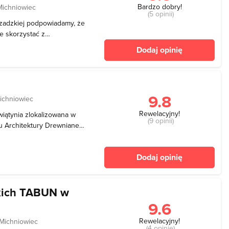
Bardzo dobry!
Michniowiec
(5 opinii)
zczadzkiej podpowiadamy, że
e skorzystać z
ozpalić ognisko, odpocząć,
Dodaj opinię
9.8
ichniowiec
Rewelacyjny!
wiątynia zlokalizowana w
(9 opinii)
u Architektury Drewnianej.
ie w roku 1852 lub 1858 z
i. Konsekracji cerkwi
Dodaj opinię
skich TABUN w
9.6
Rewelacyjny!
Michniowiec
(4 opinie)