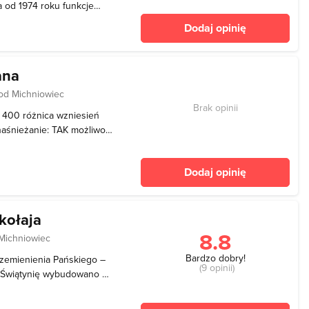
a od 1974 roku funkcje
sza świątynia cerkiewna
Dodaj opinię
jednak szybko została
la powstała
ana
od Michniowiec
Brak opinii
]: 400 różnica wzniesień
 naśnieżanie: TAK możliwość
.00
Dodaj opinię
kołaja
8.8
Michniowiec
Bardzo dobry!
rzemienienia Pańskiego –
(9 opinii)
. Świątynię wybudowano w
ch 20. XX wieku. Wtedy
a drewniana dzwonnica o