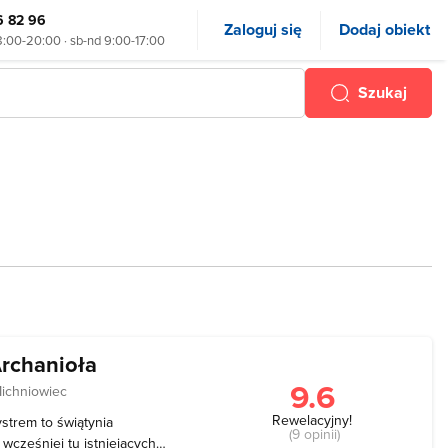
6 82 96
Zaloguj się
Dodaj obiekt
8:00-20:00 · sb-nd 9:00-17:00
Szukaj
Archanioła
9.6
ichniowiec
Rewelacyjny!
strem to świątynia
(9 opinii)
wcześniej tu istniejących