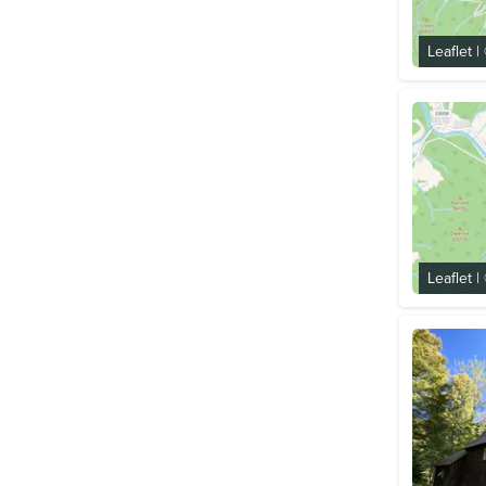
Leaflet
|
Leaflet
|