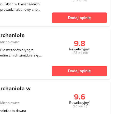
uculskich w Bieszczadach.
ra prowadzi tabunowy chów
ok (tzw. chów bezstajenny).
Dodaj opinię
szczadzkie tereny: łąki
Archanioła
9.8
 Michniowiec
Rewelacyjny!
 Bieszczadów słyną z
(28 opinii)
edna z nich znajduje się w
je się po drodze pomiędzy
nymi. Cerkiew znajduje się
Dodaj opinię
Archanioła w
9.6
Rewelacyjny!
 Michniowiec
(12 opinii)
molniku to dawna