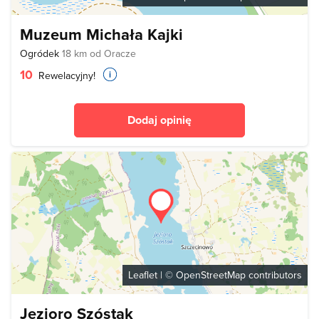
Muzeum Michała Kajki
Ogródek
18 km od Oracze
10
Rewelacyjny!
Dodaj opinię
Leaflet
| ©
OpenStreetMap
contributors
Jezioro Szóstak