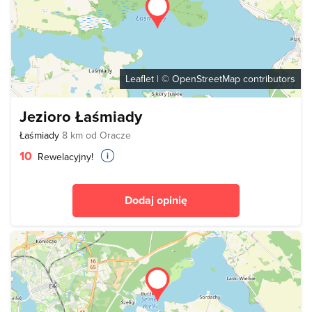
Leaflet
| ©
OpenStreetMap
contributors
Jezioro Łaśmiady
Łaśmiady
8 km od Oracze
10
Rewelacyjny!
Dodaj opinię