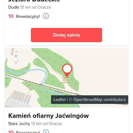
Dudki
13 km od Oracze
10
Rewelacyjny!
Dodaj opinię
Leaflet
| ©
OpenStreetMap
contributors
Kamień ofiarny Jaćwingów
Stare Juchy
13 km od Oracze
10
Rewelacyjny!