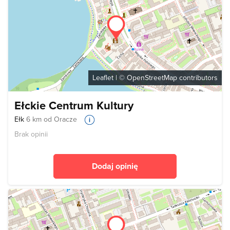
Leaflet
| ©
OpenStreetMap
contributors
Ełckie Centrum Kultury
Ełk
6 km od Oracze
Brak opinii
Dodaj opinię