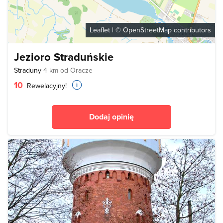
Leaflet
| ©
OpenStreetMap
contributors
Jezioro Straduńskie
Straduny
4 km od Oracze
10
Rewelacyjny!
Dodaj opinię