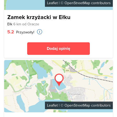
Leaflet
| ©
OpenStreetMap
contributors
Zamek krzyżacki w Ełku
Ełk
6 km od Oracze
5.2
Przyzwoity!
Dodaj opinię
Leaflet
| ©
OpenStreetMap
contributors