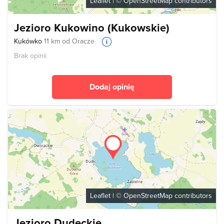
Leaflet
| ©
OpenStreetMap
contributors
Jezioro Kukowino (Kukowskie)
Kukówko
11 km od Oracze
Brak opinii
Dodaj opinię
Leaflet
| ©
OpenStreetMap
contributors
Jezioro Dudeckie