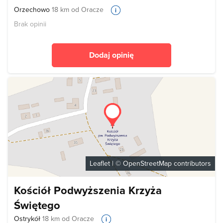
Orzechowo
18 km od Oracze
Brak opinii
Dodaj opinię
Leaflet
| ©
OpenStreetMap
contributors
Kościół Podwyższenia Krzyża
Świętego
Ostrykół
18 km od Oracze