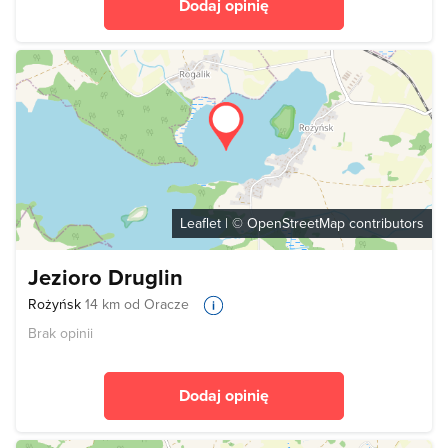
Dodaj opinię
Leaflet
| ©
OpenStreetMap
contributors
Jezioro Druglin
Rożyńsk
14 km od Oracze
Brak opinii
Dodaj opinię