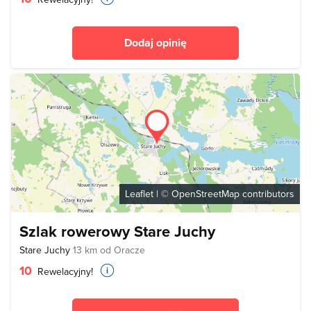
Dodaj opinię
Leaflet
| ©
OpenStreetMap
contributors
Szlak rowerowy Stare Juchy
Stare Juchy
13 km od Oracze
10
Rewelacyjny!