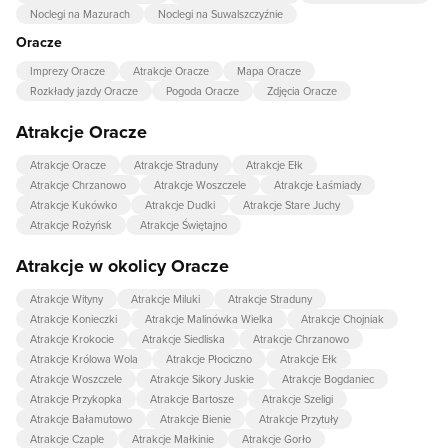
Noclegi na Mazurach
Noclegi na Suwalszczyźnie
Oracze
Imprezy Oracze
Atrakcje Oracze
Mapa Oracze
Rozkłady jazdy Oracze
Pogoda Oracze
Zdjęcia Oracze
Atrakcje Oracze
Atrakcje Oracze
Atrakcje Straduny
Atrakcje Ełk
Atrakcje Chrzanowo
Atrakcje Woszczele
Atrakcje Łaśmiady
Atrakcje Kukówko
Atrakcje Dudki
Atrakcje Stare Juchy
Atrakcje Rożyńsk
Atrakcje Świętajno
Atrakcje w okolicy Oracze
Atrakcje Wityny
Atrakcje Miluki
Atrakcje Straduny
Atrakcje Konieczki
Atrakcje Malinówka Wielka
Atrakcje Chojniak
Atrakcje Krokocie
Atrakcje Siedliska
Atrakcje Chrzanowo
Atrakcje Królowa Wola
Atrakcje Płociczno
Atrakcje Ełk
Atrakcje Woszczele
Atrakcje Sikory Juskie
Atrakcje Bogdaniec
Atrakcje Przykopka
Atrakcje Bartosze
Atrakcje Szeligi
Atrakcje Bałamutowo
Atrakcje Bienie
Atrakcje Przytuły
Atrakcje Czaple
Atrakcje Małkinie
Atrakcje Gorło