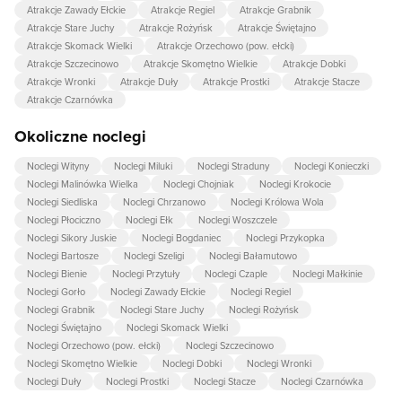
Atrakcje Zawady Ełckie
Atrakcje Regiel
Atrakcje Grabnik
Atrakcje Stare Juchy
Atrakcje Rożyńsk
Atrakcje Świętajno
Atrakcje Skomack Wielki
Atrakcje Orzechowo (pow. ełcki)
Atrakcje Szczecinowo
Atrakcje Skomętno Wielkie
Atrakcje Dobki
Atrakcje Wronki
Atrakcje Duły
Atrakcje Prostki
Atrakcje Stacze
Atrakcje Czarnówka
Okoliczne noclegi
Noclegi Wityny
Noclegi Miluki
Noclegi Straduny
Noclegi Konieczki
Noclegi Malinówka Wielka
Noclegi Chojniak
Noclegi Krokocie
Noclegi Siedliska
Noclegi Chrzanowo
Noclegi Królowa Wola
Noclegi Płociczno
Noclegi Ełk
Noclegi Woszczele
Noclegi Sikory Juskie
Noclegi Bogdaniec
Noclegi Przykopka
Noclegi Bartosze
Noclegi Szeligi
Noclegi Bałamutowo
Noclegi Bienie
Noclegi Przytuły
Noclegi Czaple
Noclegi Małkinie
Noclegi Gorło
Noclegi Zawady Ełckie
Noclegi Regiel
Noclegi Grabnik
Noclegi Stare Juchy
Noclegi Rożyńsk
Noclegi Świętajno
Noclegi Skomack Wielki
Noclegi Orzechowo (pow. ełcki)
Noclegi Szczecinowo
Noclegi Skomętno Wielkie
Noclegi Dobki
Noclegi Wronki
Noclegi Duły
Noclegi Prostki
Noclegi Stacze
Noclegi Czarnówka