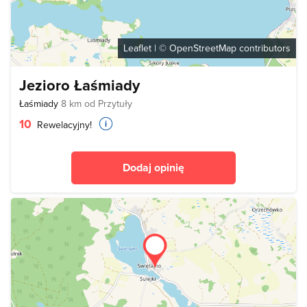
Leaflet
| ©
OpenStreetMap
contributors
Jezioro Łaśmiady
Łaśmiady
8 km od Przytuły
10
Rewelacyjny!
Dodaj opinię