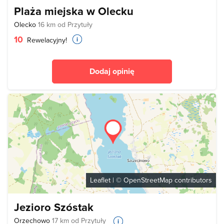
Plaża miejska w Olecku
Olecko
16 km od Przytuły
10
Rewelacyjny!
Dodaj opinię
Leaflet
| ©
OpenStreetMap
contributors
Jezioro Szóstak
Orzechowo
17 km od Przytuły