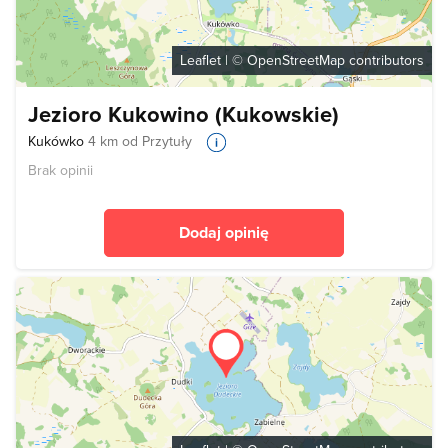
Leaflet
| ©
OpenStreetMap
contributors
Jezioro Kukowino (Kukowskie)
Kukówko
4 km od Przytuły
Brak opinii
Dodaj opinię