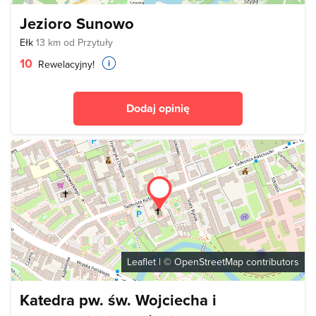
Jezioro Sunowo
Ełk
13 km od Przytuły
10
Rewelacyjny!
Dodaj opinię
Leaflet
| ©
OpenStreetMap
contributors
Katedra pw. św. Wojciecha i