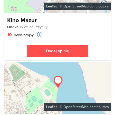
Leaflet
| ©
OpenStreetMap
contributors
Kino Mazur
Olecko
15 km od Przytuły
10
Rewelacyjny!
Dodaj opinię
Leaflet
| ©
OpenStreetMap
contributors