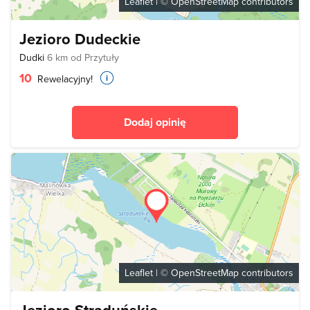
Leaflet
| ©
OpenStreetMap
contributors
Jezioro Dudeckie
Dudki
6 km od Przytuły
10
Rewelacyjny!
Dodaj opinię
Leaflet
| ©
OpenStreetMap
contributors