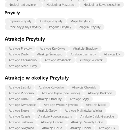
Noclegi nad Jeziorem
Noclegi na Mazurach
Noclegi na Suwalszczyźnie
Przytuły
Imprezy Przytuły
Atrakcje Przytuły
Mapa Przytuły
Rozkłady jazdy Przytuły
Pogoda Przytuły
Zdjęcia Przytuły
Atrakcje Przytuły
Atrakcje Przytuły
Atrakcje Kukówko
Atrakcje Straduny
Atrakcje Dudki
Atrakcje Świętajno
Atrakcje Łaśmiady
Atrakcje Ełk
Atrakcje Chrzanowo
Atrakcje Woszczele
Atrakcje Wieliczki
Atrakcje Stare Juchy
Atrakcje w okolicy Przytuły
Atrakcje Leśniki
Atrakcje Kukówko
Atrakcje Chojniak
Atrakcje Płociczno
Atrakcje Gąski (pow. olecki)
Atrakcje Krokocie
Atrakcje Dudki
Atrakcje Straduny
Atrakcje Sajzy
Atrakcje Dworackie
Atrakcje Wólka Kijewska
Atrakcje Miluki
Atrakcje Ślepie
Atrakcje Zajdy
Atrakcje Malinówka Wielka
Atrakcje Czaple
Atrakcje Rogowszczyzna
Atrakcje Babki Gąseckie
Atrakcje Jurkowo
Atrakcje Oracze
Atrakcje Zawady Ełckie
Atrakcje Świętajno
Atrakcje Gorło
Atrakcje Dobki
Atrakcje Ełk