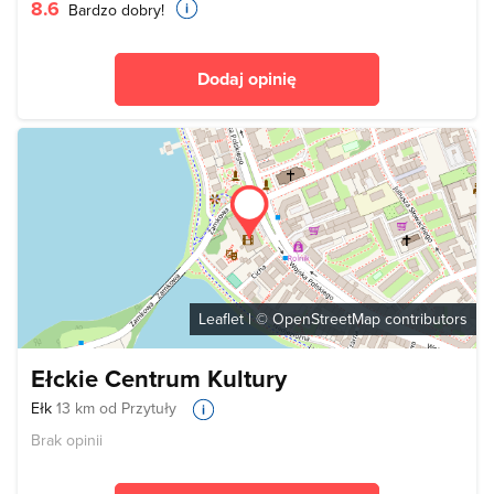
8.6
Bardzo dobry!
Dodaj opinię
Leaflet
| ©
OpenStreetMap
contributors
Ełckie Centrum Kultury
Ełk
13 km od Przytuły
Brak opinii