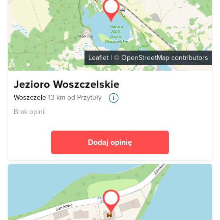
Leaflet
| ©
OpenStreetMap
contributors
Jezioro Woszczelskie
Woszczele
13 km od Przytuły
Brak opinii
Dodaj opinię