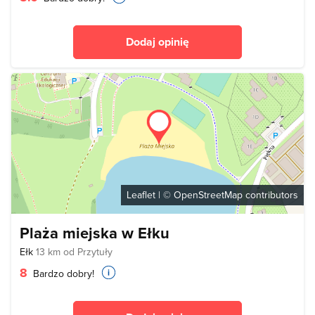
Dodaj opinię
Leaflet
| ©
OpenStreetMap
contributors
Plaża miejska w Ełku
Ełk
13 km od Przytuły
8
Bardzo dobry!