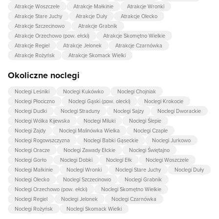
Atrakcje Woszczele
Atrakcje Małkinie
Atrakcje Wronki
Atrakcje Stare Juchy
Atrakcje Duły
Atrakcje Olecko
Atrakcje Szczecinowo
Atrakcje Grabnik
Atrakcje Orzechowo (pow. ełcki)
Atrakcje Skomętno Wielkie
Atrakcje Regiel
Atrakcje Jelonek
Atrakcje Czarnówka
Atrakcje Rożyńsk
Atrakcje Skomack Wielki
Okoliczne noclegi
Noclegi Leśniki
Noclegi Kukówko
Noclegi Chojniak
Noclegi Płociczno
Noclegi Gąski (pow. olecki)
Noclegi Krokocie
Noclegi Dudki
Noclegi Straduny
Noclegi Sajzy
Noclegi Dworackie
Noclegi Wólka Kijewska
Noclegi Miluki
Noclegi Ślepie
Noclegi Zajdy
Noclegi Malinówka Wielka
Noclegi Czaple
Noclegi Rogowszczyzna
Noclegi Babki Gąseckie
Noclegi Jurkowo
Noclegi Oracze
Noclegi Zawady Ełckie
Noclegi Świętajno
Noclegi Gorło
Noclegi Dobki
Noclegi Ełk
Noclegi Woszczele
Noclegi Małkinie
Noclegi Wronki
Noclegi Stare Juchy
Noclegi Duły
Noclegi Olecko
Noclegi Szczecinowo
Noclegi Grabnik
Noclegi Orzechowo (pow. ełcki)
Noclegi Skomętno Wielkie
Noclegi Regiel
Noclegi Jelonek
Noclegi Czarnówka
Noclegi Rożyńsk
Noclegi Skomack Wielki