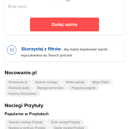
Brak opinii
Dodaj opinię
Skorzystaj z filtrów
, aby lepiej dopasować wyniki
wyszukiwania do Twoich potrzeb.
Nocowanie.pl
Nocowanie.pl
Szukam noclegu
Wolne pokoje
Mapa Polski
Rozkłady jazdy
Wyciągi narciarskie
Prognoza pogody
Kamery internetowe
Noclegi Przytuły
Popularne w Przytułach
Szukam noclegu Przytuły
Tanie noclegi Przytuły
Noclegi w centrum Przytuły
Opinie noclegi Przytuły