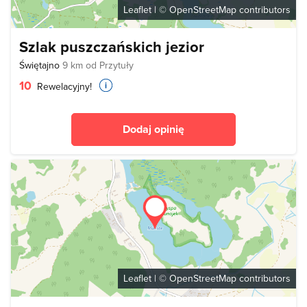
Leaflet
| ©
OpenStreetMap
contributors
Szlak puszczańskich jezior
Świętajno
9 km od Przytuły
10
Rewelacyjny!
Dodaj opinię
Leaflet
| ©
OpenStreetMap
contributors