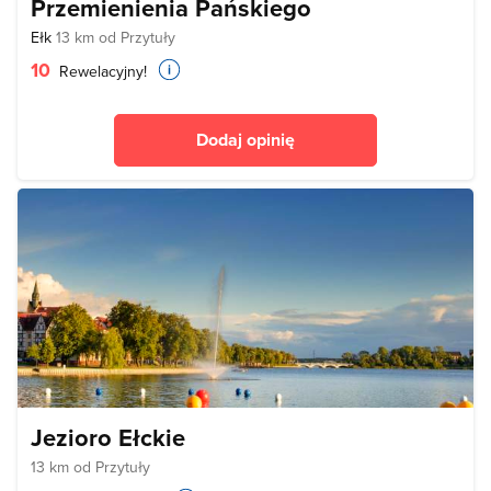
Przemienienia Pańskiego
Ełk
13 km od Przytuły
10
Rewelacyjny!
Dodaj opinię
Jezioro Ełckie
13 km od Przytuły