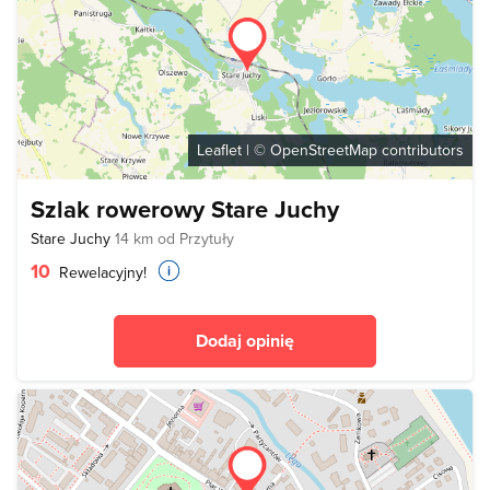
Leaflet
| ©
OpenStreetMap
contributors
Szlak rowerowy Stare Juchy
Stare Juchy
14 km od Przytuły
10
Rewelacyjny!
Dodaj opinię