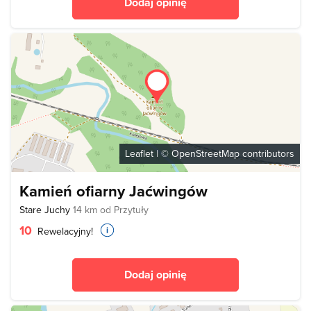
Dodaj opinię
Leaflet
| ©
OpenStreetMap
contributors
Kamień ofiarny Jaćwingów
Stare Juchy
14 km od Przytuły
10
Rewelacyjny!
Dodaj opinię