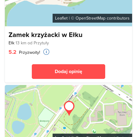
Leaflet
| ©
OpenStreetMap
contributors
Zamek krzyżacki w Ełku
Ełk
13 km od Przytuły
5.2
Przyzwoity!
Dodaj opinię