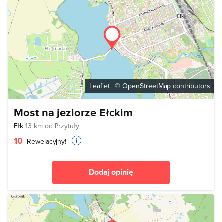
Leaflet
| ©
OpenStreetMap
contributors
Most na jeziorze Ełckim
Ełk
13 km od Przytuły
10
Rewelacyjny!
Dodaj opinię