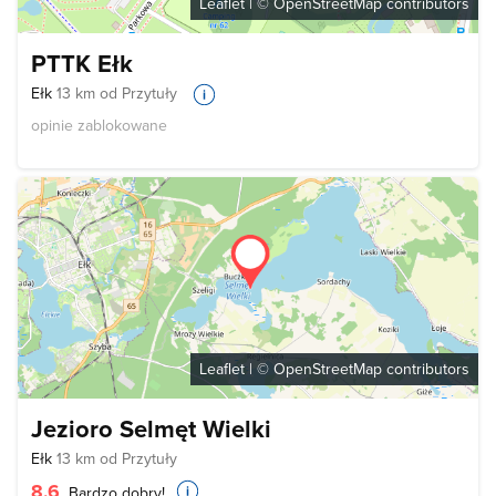
Leaflet
| ©
OpenStreetMap
contributors
PTTK Ełk
Ełk
13 km od Przytuły
opinie zablokowane
Leaflet
| ©
OpenStreetMap
contributors
Jezioro Selmęt Wielki
Ełk
13 km od Przytuły
8.6
Bardzo dobry!