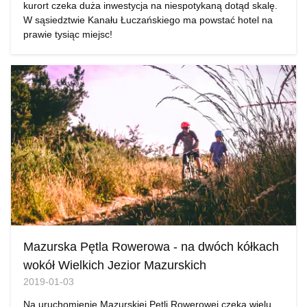
kurort czeka duża inwestycja na niespotykaną dotąd skalę.
W sąsiedztwie Kanału Łuczańskiego ma powstać hotel na
prawie tysiąc miejsc!
Mazurska Pętla Rowerowa - na dwóch kółkach
wokół Wielkich Jezior Mazurskich
2019-01-03
Na uruchomienie Mazurskiej Pętli Rowerowej czeka wielu