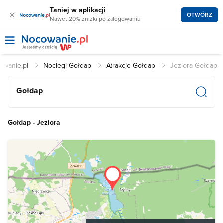
Taniej w aplikacji
×
OTWÓRZ
Nawet 20% zniżki po zalogowaniu
owanie.pl
Noclegi Gołdap
Atrakcje Gołdap
Jeziora Gołdap
Gołdap
Gołdap - Jeziora