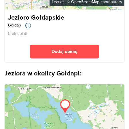
Leaflet
| ©
OpenStreetMap
contributors
Jezioro Gołdapskie
Gołdap
Brak opinii
Dodaj opinię
Jeziora w okolicy Gołdapi: