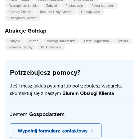
Wyciągi narciarskie
Zabytki
Restauracje
Pełna lista ofert
Gołdap Zdjecia
Rozkład jazdy Gołdap
Gołdap Ulice
Odległości Gołdap
Atrakcje Gołdap
Zabytki
Muzea
Wyciągi narciarskie
Plaże i kąpieliska
Jeziora
Pomniki, rzeźby
Parki miejskie
Potrzebujesz pomocy?
Jeśli masz jakieś pytania lub potrzebujesz wsparcia,
skontaktuj się z naszym
Biurem Obsługi Klienta
Jestem
Gospodarzem
Wypełnij formularz kontaktowy