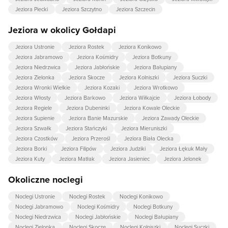
Jeziora Piecki
Jeziora Szczytno
Jeziora Szczecin
Jeziora w okolicy Gołdapi
Jeziora Ustronie
Jeziora Rostek
Jeziora Konikowo
Jeziora Jabramowo
Jeziora Kośmidry
Jeziora Botkuny
Jeziora Niedrzwica
Jeziora Jabłońskie
Jeziora Bałupiany
Jeziora Zielonka
Jeziora Skocze
Jeziora Kolniszki
Jeziora Suczki
Jeziora Wronki Wielkie
Jeziora Kozaki
Jeziora Wrotkowo
Jeziora Włosty
Jeziora Barkowo
Jeziora Wiłkajcie
Jeziora Łobody
Jeziora Regiele
Jeziora Dubeninki
Jeziora Kowale Oleckie
Jeziora Supienie
Jeziora Banie Mazurskie
Jeziora Zawady Oleckie
Jeziora Szwałk
Jeziora Stańczyki
Jeziora Mieruniszki
Jeziora Czostków
Jeziora Przerośl
Jeziora Biała Olecka
Jeziora Borki
Jeziora Filipów
Jeziora Judziki
Jeziora Łękuk Mały
Jeziora Kuty
Jeziora Matłak
Jeziora Jasieniec
Jeziora Jelonek
Okoliczne noclegi
Noclegi Ustronie
Noclegi Rostek
Noclegi Konikowo
Noclegi Jabramowo
Noclegi Kośmidry
Noclegi Botkuny
Noclegi Niedrzwica
Noclegi Jabłońskie
Noclegi Bałupiany
Noclegi Zielonka
Noclegi Skocze
Noclegi Kolniszki
Noclegi Suczki