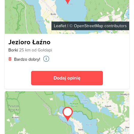
Leaflet
| ©
OpenStreetMap
contributors
Jezioro Łaźno
Borki
25 km od Gołdapi
8
Bardzo dobry!
Dodaj opinię