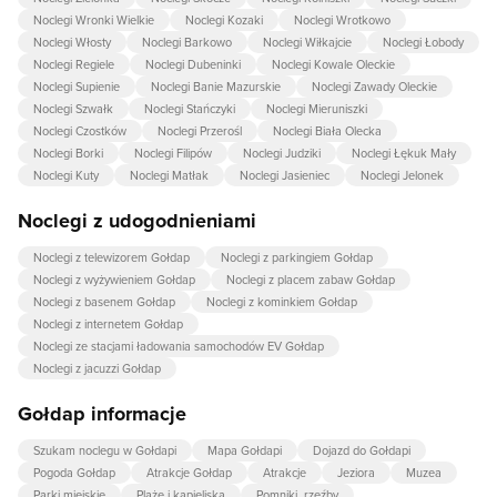
Noclegi Wronki Wielkie
Noclegi Kozaki
Noclegi Wrotkowo
Noclegi Włosty
Noclegi Barkowo
Noclegi Wiłkajcie
Noclegi Łobody
Noclegi Regiele
Noclegi Dubeninki
Noclegi Kowale Oleckie
Noclegi Supienie
Noclegi Banie Mazurskie
Noclegi Zawady Oleckie
Noclegi Szwałk
Noclegi Stańczyki
Noclegi Mieruniszki
Noclegi Czostków
Noclegi Przerośl
Noclegi Biała Olecka
Noclegi Borki
Noclegi Filipów
Noclegi Judziki
Noclegi Łękuk Mały
Noclegi Kuty
Noclegi Matłak
Noclegi Jasieniec
Noclegi Jelonek
Noclegi z udogodnieniami
Noclegi z telewizorem Gołdap
Noclegi z parkingiem Gołdap
Noclegi z wyżywieniem Gołdap
Noclegi z placem zabaw Gołdap
Noclegi z basenem Gołdap
Noclegi z kominkiem Gołdap
Noclegi z internetem Gołdap
Noclegi ze stacjami ładowania samochodów EV Gołdap
Noclegi z jacuzzi Gołdap
Gołdap informacje
Szukam noclegu w Gołdapi
Mapa Gołdapi
Dojazd do Gołdapi
Pogoda Gołdap
Atrakcje Gołdap
Atrakcje
Jeziora
Muzea
Parki miejskie
Plaże i kąpieliska
Pomniki, rzeźby