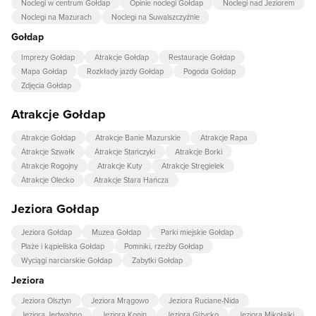
Noclegi w centrum Gołdap
Opinie noclegi Gołdap
Noclegi nad Jeziorem
Noclegi na Mazurach
Noclegi na Suwalszczyźnie
Gołdap
Imprezy Gołdap
Atrakcje Gołdap
Restauracje Gołdap
Mapa Gołdap
Rozkłady jazdy Gołdap
Pogoda Gołdap
Zdjęcia Gołdap
Atrakcje Gołdap
Atrakcje Gołdap
Atrakcje Banie Mazurskie
Atrakcje Rapa
Atrakcje Szwałk
Atrakcje Stańczyki
Atrakcje Borki
Atrakcje Rogojny
Atrakcje Kuty
Atrakcje Stręgielek
Atrakcje Olecko
Atrakcje Stara Hańcza
Jeziora Gołdap
Jeziora Gołdap
Muzea Gołdap
Parki miejskie Gołdap
Plaże i kąpieliska Gołdap
Pomniki, rzeźby Gołdap
Wyciągi narciarskie Gołdap
Zabytki Gołdap
Jeziora
Jeziora Olsztyn
Jeziora Mrągowo
Jeziora Ruciane-Nida
Jeziora Jedwabno
Jeziora Konin
Jeziora Giżycko
Jeziora Mikołajki