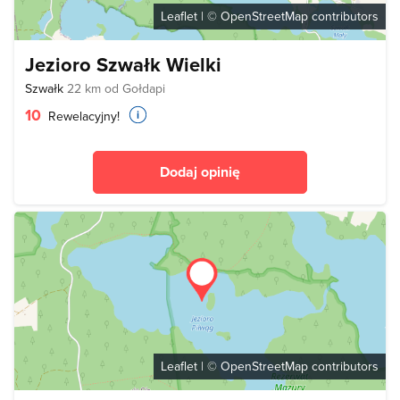
Leaflet
| ©
OpenStreetMap
contributors
Jezioro Szwałk Wielki
Szwałk
22 km od Gołdapi
10
Rewelacyjny!
Dodaj opinię
Leaflet
| ©
OpenStreetMap
contributors