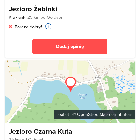
Jezioro Żabinki
Kruklanki
29 km od Gołdapi
8
Bardzo dobry!
Dodaj opinię
Leaflet
| ©
OpenStreetMap
contributors
Jezioro Czarna Kuta
29 km od Gołdapi