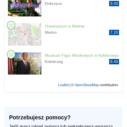
Dobrzyca
9.40
Oceanarium w Mielnie
Mielno
7.20
Muzeum Figur Woskowych w Kołobrzegu
Kołobrzeg
8.40
Leaflet
| ©
OpenStreetMap
contributors
Potrzebujesz pomocy?
Jeśli masz jakieś pytania lub potrzebujesz wsparcia,