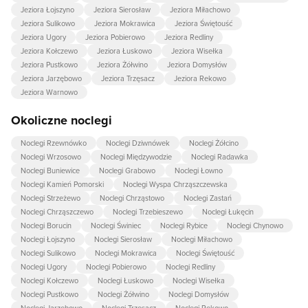
Jeziora Łojszyno
Jeziora Sierosław
Jeziora Miłachowo
Jeziora Sulikowo
Jeziora Mokrawica
Jeziora Świętouść
Jeziora Ugory
Jeziora Pobierowo
Jeziora Redliny
Jeziora Kołczewo
Jeziora Łuskowo
Jeziora Wisełka
Jeziora Pustkowo
Jeziora Żółwino
Jeziora Domysłów
Jeziora Jarzębowo
Jeziora Trzęsacz
Jeziora Rekowo
Jeziora Warnowo
Okoliczne noclegi
Noclegi Rzewnówko
Noclegi Dziwnówek
Noclegi Żółcino
Noclegi Wrzosowo
Noclegi Międzywodzie
Noclegi Radawka
Noclegi Buniewice
Noclegi Grabowo
Noclegi Łowno
Noclegi Kamień Pomorski
Noclegi Wyspa Chrząszczewska
Noclegi Strzeżewo
Noclegi Chrząstowo
Noclegi Zastań
Noclegi Chrząszczewo
Noclegi Trzebieszewo
Noclegi Łukęcin
Noclegi Borucin
Noclegi Świniec
Noclegi Rybice
Noclegi Chynowo
Noclegi Łojszyno
Noclegi Sierosław
Noclegi Miłachowo
Noclegi Sulikowo
Noclegi Mokrawica
Noclegi Świętouść
Noclegi Ugory
Noclegi Pobierowo
Noclegi Redliny
Noclegi Kołczewo
Noclegi Łuskowo
Noclegi Wisełka
Noclegi Pustkowo
Noclegi Żółwino
Noclegi Domysłów