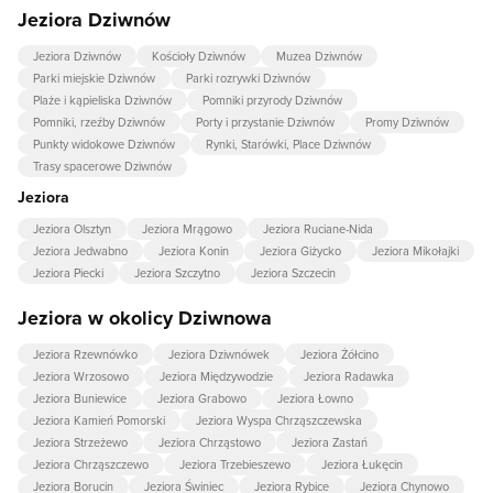
Jeziora Dziwnów
Jeziora Dziwnów
Kościoły Dziwnów
Muzea Dziwnów
Parki miejskie Dziwnów
Parki rozrywki Dziwnów
Plaże i kąpieliska Dziwnów
Pomniki przyrody Dziwnów
Pomniki, rzeźby Dziwnów
Porty i przystanie Dziwnów
Promy Dziwnów
Punkty widokowe Dziwnów
Rynki, Starówki, Place Dziwnów
Trasy spacerowe Dziwnów
Jeziora
Jeziora Olsztyn
Jeziora Mrągowo
Jeziora Ruciane-Nida
Jeziora Jedwabno
Jeziora Konin
Jeziora Giżycko
Jeziora Mikołajki
Jeziora Piecki
Jeziora Szczytno
Jeziora Szczecin
Jeziora w okolicy Dziwnowa
Jeziora Rzewnówko
Jeziora Dziwnówek
Jeziora Żółcino
Jeziora Wrzosowo
Jeziora Międzywodzie
Jeziora Radawka
Jeziora Buniewice
Jeziora Grabowo
Jeziora Łowno
Jeziora Kamień Pomorski
Jeziora Wyspa Chrząszczewska
Jeziora Strzeżewo
Jeziora Chrząstowo
Jeziora Zastań
Jeziora Chrząszczewo
Jeziora Trzebieszewo
Jeziora Łukęcin
Jeziora Borucin
Jeziora Świniec
Jeziora Rybice
Jeziora Chynowo