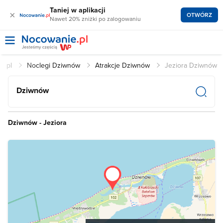
Taniej w aplikacji
×
OTWÓRZ
Nawet 20% zniżki po zalogowaniu
e.pl
Noclegi Dziwnów
Atrakcje Dziwnów
Jeziora Dziwnów
Dziwnów
Dziwnów - Jeziora