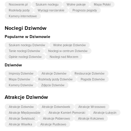
Nocowanie.pl
Szukam noclegu
Wolne pokoje
Mapa Polski
Rozkłady jazdy
Wyciągi narciarskie
Prognoza pogody
Kamery internetowe
Noclegi Dziwnów
Popularne w Dziwnowie
Szukam noclegu Dziwnów
Wolne pokoje Dziwnów
Tanie noclegi Dziwnów
Noclegi w centrum Dziwnów
Opinie noclegi Dziwnów
Noclegi nad Morzem
Dziwnów
Imprezy Dziwnów
Atrakcje Dziwnów
Restauracje Dziwnów
Mapa Dziwnów
Rozkłady jazdy Dziwnów
Pogoda Dziwnów
Kamery Dziwnów
Zdjęcia Dziwnów
Atrakcje Dziwnów
Atrakcje Dziwnów
Atrakcje Dziwnówek
Atrakcje Wrzosowo
Atrakcje Międzywodzie
Atrakcje Kamień Pomorski
Atrakcje Łukęcin
Atrakcje Świętouść
Atrakcje Pobierowo
Atrakcje Kołczewo
Atrakcje Wisełka
Atrakcje Pustkowo