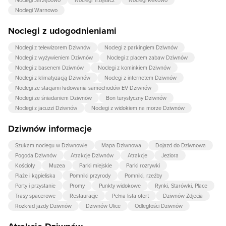
Noclegi Jarzębowo
Noclegi Trzęsacz
Noclegi Rekowo
Noclegi Warnowo
Noclegi z udogodnieniami
Noclegi z telewizorem Dziwnów
Noclegi z parkingiem Dziwnów
Noclegi z wyżywieniem Dziwnów
Noclegi z placem zabaw Dziwnów
Noclegi z basenem Dziwnów
Noclegi z kominkiem Dziwnów
Noclegi z klimatyzacją Dziwnów
Noclegi z internetem Dziwnów
Noclegi ze stacjami ładowania samochodów EV Dziwnów
Noclegi ze śniadaniem Dziwnów
Bon turystyczny Dziwnów
Noclegi z jacuzzi Dziwnów
Noclegi z widokiem na morze Dziwnów
Dziwnów informacje
Szukam noclegu w Dziwnowie
Mapa Dziwnowa
Dojazd do Dziwnowa
Pogoda Dziwnów
Atrakcje Dziwnów
Atrakcje
Jeziora
Kościoły
Muzea
Parki miejskie
Parki rozrywki
Plaże i kąpieliska
Pomniki przyrody
Pomniki, rzeźby
Porty i przystanie
Promy
Punkty widokowe
Rynki, Starówki, Place
Trasy spacerowe
Restauracje
Pełna lista ofert
Dziwnów Zdjecia
Rozkład jazdy Dziwnów
Dziwnów Ulice
Odległości Dziwnów