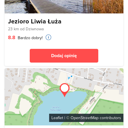
Jezioro Liwia Łuża
23 km od Dziwnowa
8.8
Bardzo dobry!
Dodaj opinię
Leaflet
| ©
OpenStreetMap
contributors