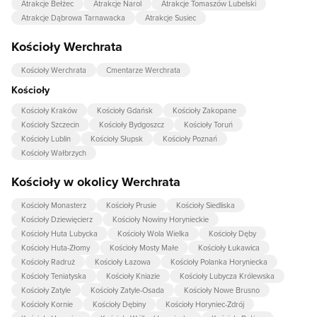
Atrakcje Bełżec
Atrakcje Narol
Atrakcje Tomaszów Lubelski
Atrakcje Dąbrowa Tarnawacka
Atrakcje Susiec
Kościoły Werchrata
Kościoły Werchrata
Cmentarze Werchrata
Kościoły
Kościoły Kraków
Kościoły Gdańsk
Kościoły Zakopane
Kościoły Szczecin
Kościoły Bydgoszcz
Kościoły Toruń
Kościoły Lublin
Kościoły Słupsk
Kościoły Poznań
Kościoły Wałbrzych
Kościoły w okolicy Werchrata
Kościoły Monasterz
Kościoły Prusie
Kościoły Siedliska
Kościoły Dziewięcierz
Kościoły Nowiny Horynieckie
Kościoły Huta Lubycka
Kościoły Wola Wielka
Kościoły Dęby
Kościoły Huta-Złomy
Kościoły Mosty Małe
Kościoły Łukawica
Kościoły Radruż
Kościoły Łazowa
Kościoły Polanka Horyniecka
Kościoły Teniatyska
Kościoły Kniazie
Kościoły Lubycza Królewska
Kościoły Zatyle
Kościoły Zatyle-Osada
Kościoły Nowe Brusno
Kościoły Kornie
Kościoły Dębiny
Kościoły Horyniec-Zdrój