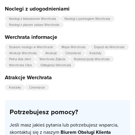
Noclegi z udogodnieniami
Noclegi z telewizorem Werchrata
Noclegi z parkingiem Werchrata
Noclegi z placem zabaw Werchrata
Werchrata informacje
Szukam noclegu w Werchracie
Mapa Werchrata
Dojazd do Werchrata
Atrakcje Werchrata
Atrakcje
Cmentarze
Kościoły
Pełna lista ofert
Werchrata Zdjecia
Rozkład jazdy Werchrata
Werchrata Ulice
Odległości Werchrata
Atrakcje Werchrata
Kościoły
Cmentarze
Potrzebujesz pomocy?
Jeśli masz jakieś pytania lub potrzebujesz wsparcia,
skontaktuj się z naszym
Biurem Obsługi Klienta