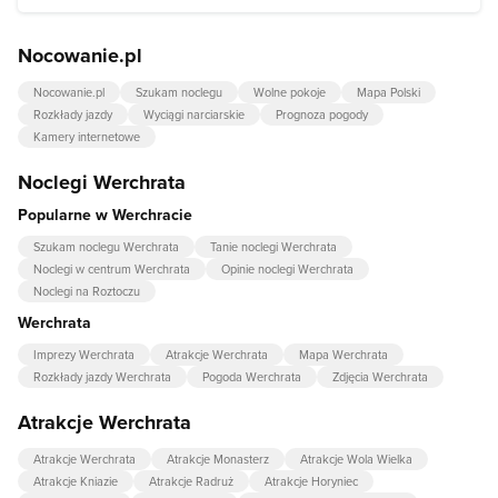
Nocowanie.pl
Nocowanie.pl
Szukam noclegu
Wolne pokoje
Mapa Polski
Rozkłady jazdy
Wyciągi narciarskie
Prognoza pogody
Kamery internetowe
Noclegi Werchrata
Popularne w Werchracie
Szukam noclegu Werchrata
Tanie noclegi Werchrata
Noclegi w centrum Werchrata
Opinie noclegi Werchrata
Noclegi na Roztoczu
Werchrata
Imprezy Werchrata
Atrakcje Werchrata
Mapa Werchrata
Rozkłady jazdy Werchrata
Pogoda Werchrata
Zdjęcia Werchrata
Atrakcje Werchrata
Atrakcje Werchrata
Atrakcje Monasterz
Atrakcje Wola Wielka
Atrakcje Kniazie
Atrakcje Radruż
Atrakcje Horyniec