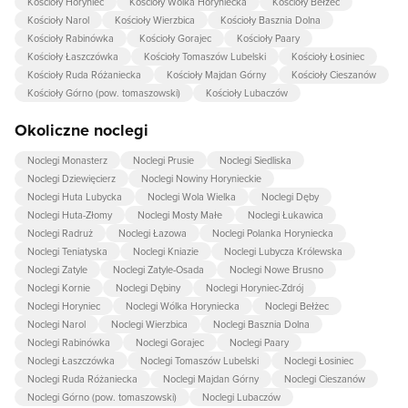
Kościoły Horyniec
Kościoły Wólka Horyniecka
Kościoły Bełżec
Kościoły Narol
Kościoły Wierzbica
Kościoły Basznia Dolna
Kościoły Rabinówka
Kościoły Gorajec
Kościoły Paary
Kościoły Łaszczówka
Kościoły Tomaszów Lubelski
Kościoły Łosiniec
Kościoły Ruda Różaniecka
Kościoły Majdan Górny
Kościoły Cieszanów
Kościoły Górno (pow. tomaszowski)
Kościoły Lubaczów
Okoliczne noclegi
Noclegi Monasterz
Noclegi Prusie
Noclegi Siedliska
Noclegi Dziewięcierz
Noclegi Nowiny Horynieckie
Noclegi Huta Lubycka
Noclegi Wola Wielka
Noclegi Dęby
Noclegi Huta-Złomy
Noclegi Mosty Małe
Noclegi Łukawica
Noclegi Radruż
Noclegi Łazowa
Noclegi Polanka Horyniecka
Noclegi Teniatyska
Noclegi Kniazie
Noclegi Lubycza Królewska
Noclegi Zatyle
Noclegi Zatyle-Osada
Noclegi Nowe Brusno
Noclegi Kornie
Noclegi Dębiny
Noclegi Horyniec-Zdrój
Noclegi Horyniec
Noclegi Wólka Horyniecka
Noclegi Bełżec
Noclegi Narol
Noclegi Wierzbica
Noclegi Basznia Dolna
Noclegi Rabinówka
Noclegi Gorajec
Noclegi Paary
Noclegi Łaszczówka
Noclegi Tomaszów Lubelski
Noclegi Łosiniec
Noclegi Ruda Różaniecka
Noclegi Majdan Górny
Noclegi Cieszanów
Noclegi Górno (pow. tomaszowski)
Noclegi Lubaczów