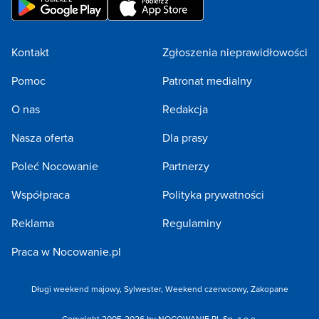
Kontakt
Zgłoszenia nieprawidłowości
Pomoc
Patronat medialny
O nas
Redakcja
Nasza oferta
Dla prasy
Poleć Nocowanie
Partnerzy
Współpraca
Polityka prywatności
Reklama
Regulaminy
Praca w Nocowanie.pl
Długi weekend majowy
,
Sylwester
,
Weekend czerwcowy
,
Zakopane
Copyright 2005-2026 by NOCOWANIE.PL Sp. z o.o.