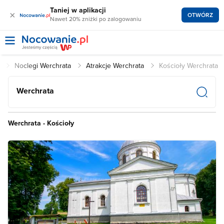
Taniej w aplikacji
×
OTWÓRZ
Nawet 20% zniżki po zalogowaniu
l
Noclegi Werchrata
Atrakcje Werchrata
Kościoły Werchrata
Werchrata
Werchrata - Kościoły