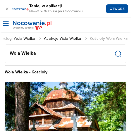
Taniej w aplikacji
×
OTWÓRZ
Nawet 20% zniżki po zalogowaniu
Noclegi Wola Wielka
Atrakcje Wola Wielka
Kościoły Wola Wielka
Wola Wielka
Wola Wielka - Kościoły