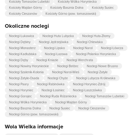
Kościoły Tomaszów Lubelski
Kościoły Wólka Horyniecka
Kościoły Majdan Górny
Kościoły Basznia Dolna
Kościoły Susiec
Kościoły Cieszanów
Kościoły Górno (pow. tomaszowski)
Okoliczne noclegi
Noclegi Łukawica
Noclegi Huta Lubycka
Noclegi Huta-Złomy
Noclegi Dębiny
Noclegi Jędrzejówka
Noclegi Chlewiska
Noclegi Monasterz
Noclegi Lipsko
Noclegi Narol
Noclegi Łówcza
Noclegi Kadłubiska
Noclegi Łazowa
Noclegi Polanka Horyniecka
Noclegi Dęby
Noclegi Kniazie
Noclegi Werchrata
Noclegi Nowiny Horynieckie
Noclegi Bełżec
Noclegi Nowe Brusno
Noclegi Szalenik-Kolonia
Noclegi Narol-Wieś
Noclegi Zatyle
Noclegi Zatyle-Osada
Noclegi Chyże
Noclegi Lubycza Królewska
Noclegi Paary
Noclegi Rabinówka
Noclegi Horyniec-Zdrój
Noclegi Horyniec
Noclegi Łosiniec
Noclegi Łaszczówka
Noclegi Gorajec
Noclegi Ruda Różaniecka
Noclegi Tomaszów Lubelski
Noclegi Wólka Horyniecka
Noclegi Majdan Górny
Noclegi Basznia Dolna
Noclegi Susiec
Noclegi Cieszanów
Noclegi Górno (pow. tomaszowski)
Wola Wielka informacje