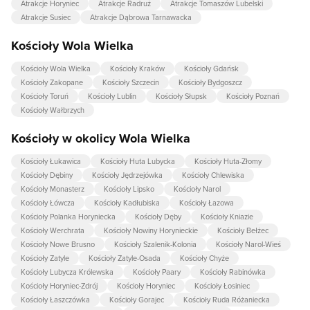
Atrakcje Horyniec
Atrakcje Radruż
Atrakcje Tomaszów Lubelski
Atrakcje Susiec
Atrakcje Dąbrowa Tarnawacka
Kościoły Wola Wielka
Kościoły Wola Wielka
Kościoły Kraków
Kościoły Gdańsk
Kościoły Zakopane
Kościoły Szczecin
Kościoły Bydgoszcz
Kościoły Toruń
Kościoły Lublin
Kościoły Słupsk
Kościoły Poznań
Kościoły Wałbrzych
Kościoły w okolicy Wola Wielka
Kościoły Łukawica
Kościoły Huta Lubycka
Kościoły Huta-Złomy
Kościoły Dębiny
Kościoły Jędrzejówka
Kościoły Chlewiska
Kościoły Monasterz
Kościoły Lipsko
Kościoły Narol
Kościoły Łówcza
Kościoły Kadłubiska
Kościoły Łazowa
Kościoły Polanka Horyniecka
Kościoły Dęby
Kościoły Kniazie
Kościoły Werchrata
Kościoły Nowiny Horynieckie
Kościoły Bełżec
Kościoły Nowe Brusno
Kościoły Szalenik-Kolonia
Kościoły Narol-Wieś
Kościoły Zatyle
Kościoły Zatyle-Osada
Kościoły Chyże
Kościoły Lubycza Królewska
Kościoły Paary
Kościoły Rabinówka
Kościoły Horyniec-Zdrój
Kościoły Horyniec
Kościoły Łosiniec
Kościoły Łaszczówka
Kościoły Gorajec
Kościoły Ruda Różaniecka