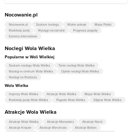
Nocowanie.pl
Nocowanie.pl
Szukam noclegu
Wolne pokoje
Mapa Polski
Rozkłady jazdy
Wyciągi narciarskie
Prognoza pogody
Kamery internetowe
Noclegi Wola Wielka
Popularne w Woli Wielkiej
Szukam noclegu Wola Wielka
Tanie noclegi Wola Wielka
Noclegi w centrum Wola Wielka
Opinie noclegi Wola Wielka
Noclegi na Roztoczu
Wola Wielka
Imprezy Wola Wielka
Atrakcje Wola Wielka
Mapa Wola Wielka
Rozkłady jazdy Wola Wielka
Pogoda Wola Wielka
Zdjęcia Wola Wielka
Atrakcje Wola Wielka
Atrakcje Wola Wielka
Atrakcje Monasterz
Atrakcje Narol
Atrakcje Kniazie
Atrakcje Werchrata
Atrakcje Bełżec