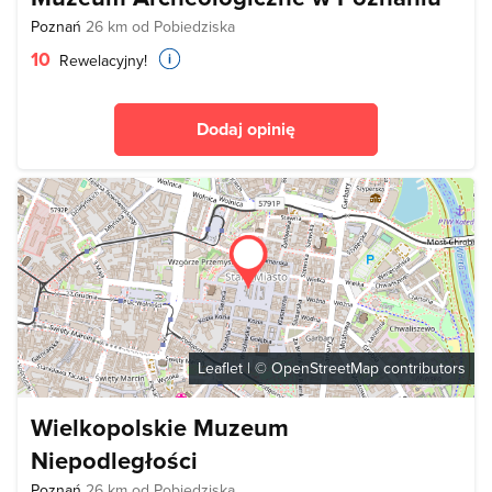
Poznań
26 km od Pobiedziska
10
Rewelacyjny!
Dodaj opinię
Leaflet
| ©
OpenStreetMap
contributors
Wielkopolskie Muzeum
Niepodległości
Poznań
26 km od Pobiedziska