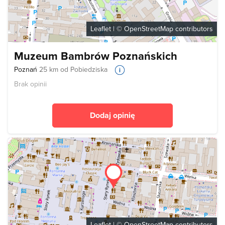
Leaflet
| ©
OpenStreetMap
contributors
Muzeum Bambrów Poznańskich
Poznań
25 km od Pobiedziska
Brak opinii
Dodaj opinię
Leaflet
| ©
OpenStreetMap
contributors