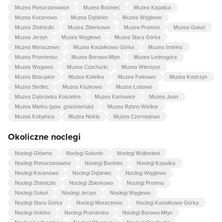
Muzea Pomarzanowice
Muzea Bociniec
Muzea Kapalica
Muzea Kocanowo
Muzea Dębiniec
Muzea Węglewo
Muzea Złotniczki
Muzea Zbierkowo
Muzea Promno
Muzea Gołuń
Muzea Jerzyn
Muzea Węglewo
Muzea Stara Górka
Muzea Moraczewo
Muzea Kociałkowa Górka
Muzea Imielno
Muzea Promienko
Muzea Borowo-Młyn
Muzea Lednogóra
Muzea Wagowo
Muzea Czachurki
Muzea Wierzyce
Muzea Biskupice
Muzea Kołatka
Muzea Fałkowo
Muzea Kostrzyn
Muzea Siedlec
Muzea Kiszkowo
Muzea Łubowo
Muzea Dąbrówka Kościelna
Muzea Karłowice
Muzea Jasin
Muzea Mielno (pow. gnieźnieński)
Muzea Rybno Wielkie
Muzea Kobylnica
Muzea Nekla
Muzea Czerniejewo
Okoliczne noclegi
Noclegi Główna
Noclegi Gołunin
Noclegi Wójtostwo
Noclegi Pomarzanowice
Noclegi Bociniec
Noclegi Kapalica
Noclegi Kocanowo
Noclegi Dębiniec
Noclegi Węglewo
Noclegi Złotniczki
Noclegi Zbierkowo
Noclegi Promno
Noclegi Gołuń
Noclegi Jerzyn
Noclegi Węglewo
Noclegi Stara Górka
Noclegi Moraczewo
Noclegi Kociałkowa Górka
Noclegi Imielno
Noclegi Promienko
Noclegi Borowo-Młyn