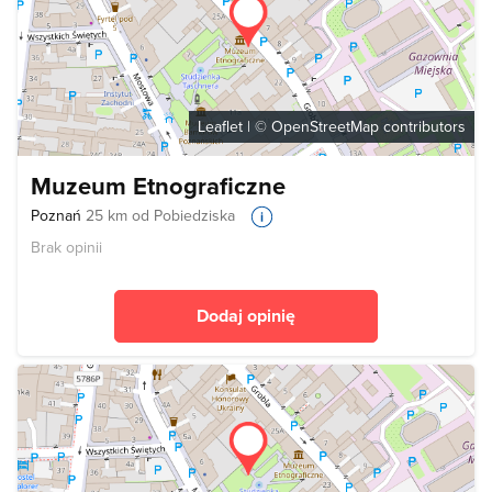
Leaflet
| ©
OpenStreetMap
contributors
Muzeum Etnograficzne
Poznań
25 km od Pobiedziska
Brak opinii
Dodaj opinię