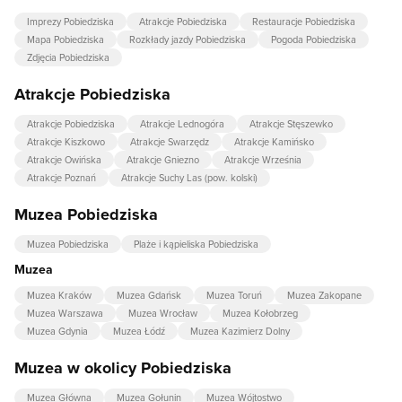
Imprezy Pobiedziska
Atrakcje Pobiedziska
Restauracje Pobiedziska
Mapa Pobiedziska
Rozkłady jazdy Pobiedziska
Pogoda Pobiedziska
Zdjęcia Pobiedziska
Atrakcje Pobiedziska
Atrakcje Pobiedziska
Atrakcje Lednogóra
Atrakcje Stęszewko
Atrakcje Kiszkowo
Atrakcje Swarzędz
Atrakcje Kamińsko
Atrakcje Owińska
Atrakcje Gniezno
Atrakcje Września
Atrakcje Poznań
Atrakcje Suchy Las (pow. kolski)
Muzea Pobiedziska
Muzea Pobiedziska
Plaże i kąpieliska Pobiedziska
Muzea
Muzea Kraków
Muzea Gdańsk
Muzea Toruń
Muzea Zakopane
Muzea Warszawa
Muzea Wrocław
Muzea Kołobrzeg
Muzea Gdynia
Muzea Łódź
Muzea Kazimierz Dolny
Muzea w okolicy Pobiedziska
Muzea Główna
Muzea Gołunin
Muzea Wójtostwo