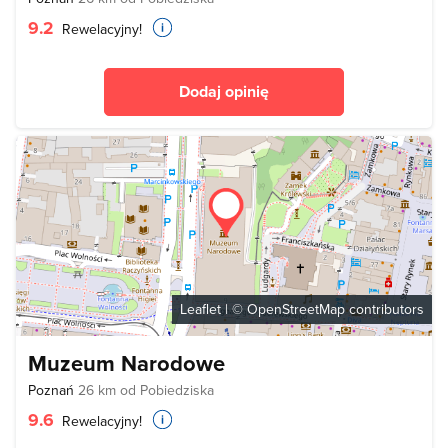
9.2
Rewelacyjny!
Dodaj opinię
Leaflet
| ©
OpenStreetMap
contributors
Muzeum Narodowe
Poznań
26 km od Pobiedziska
9.6
Rewelacyjny!