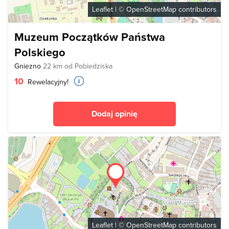
Leaflet
| ©
OpenStreetMap
contributors
Muzeum Początków Państwa
Polskiego
Gniezno
22 km od Pobiedziska
10
Rewelacyjny!
Dodaj opinię
Leaflet
| ©
OpenStreetMap
contributors