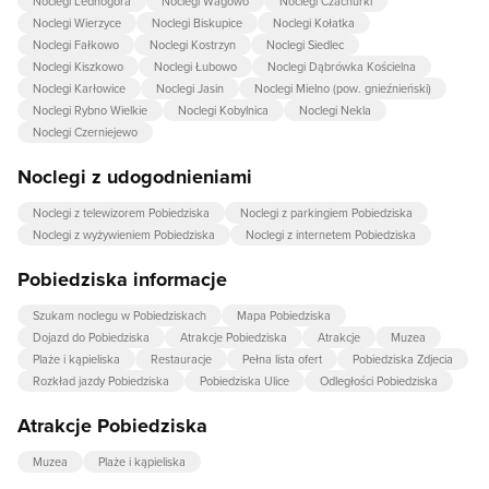
Noclegi Lednogóra
Noclegi Wagowo
Noclegi Czachurki
Noclegi Wierzyce
Noclegi Biskupice
Noclegi Kołatka
Noclegi Fałkowo
Noclegi Kostrzyn
Noclegi Siedlec
Noclegi Kiszkowo
Noclegi Łubowo
Noclegi Dąbrówka Kościelna
Noclegi Karłowice
Noclegi Jasin
Noclegi Mielno (pow. gnieźnieński)
Noclegi Rybno Wielkie
Noclegi Kobylnica
Noclegi Nekla
Noclegi Czerniejewo
Noclegi z udogodnieniami
Noclegi z telewizorem Pobiedziska
Noclegi z parkingiem Pobiedziska
Noclegi z wyżywieniem Pobiedziska
Noclegi z internetem Pobiedziska
Pobiedziska informacje
Szukam noclegu w Pobiedziskach
Mapa Pobiedziska
Dojazd do Pobiedziska
Atrakcje Pobiedziska
Atrakcje
Muzea
Plaże i kąpieliska
Restauracje
Pełna lista ofert
Pobiedziska Zdjecia
Rozkład jazdy Pobiedziska
Pobiedziska Ulice
Odległości Pobiedziska
Atrakcje Pobiedziska
Muzea
Plaże i kąpieliska