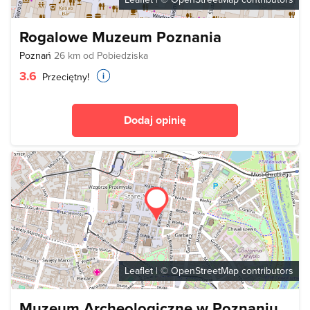
Rogalowe Muzeum Poznania
Poznań
26 km od Pobiedziska
3.6
Przeciętny!
Dodaj opinię
Leaflet
| ©
OpenStreetMap
contributors
Muzeum Archeologiczne w Poznaniu