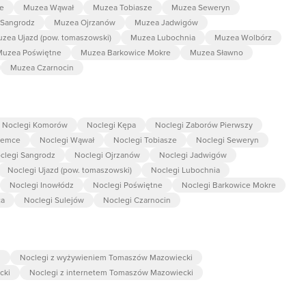
e
Muzea Wąwał
Muzea Tobiasze
Muzea Seweryn
Sangrodz
Muzea Ojrzanów
Muzea Jadwigów
zea Ujazd (pow. tomaszowski)
Muzea Lubochnia
Muzea Wolbórz
Muzea Poświętne
Muzea Barkowice Mokre
Muzea Sławno
Muzea Czarnocin
Noclegi Komorów
Noclegi Kępa
Noclegi Zaborów Pierwszy
zemce
Noclegi Wąwał
Noclegi Tobiasze
Noclegi Seweryn
clegi Sangrodz
Noclegi Ojrzanów
Noclegi Jadwigów
Noclegi Ujazd (pow. tomaszowski)
Noclegi Lubochnia
Noclegi Inowłódz
Noclegi Poświętne
Noclegi Barkowice Mokre
ca
Noclegi Sulejów
Noclegi Czarnocin
i
Noclegi z wyżywieniem Tomaszów Mazowiecki
cki
Noclegi z internetem Tomaszów Mazowiecki