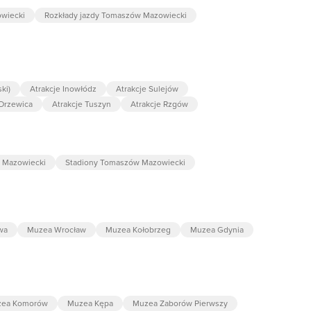
wiecki
Rozkłady jazdy Tomaszów Mazowiecki
ki)
Atrakcje Inowłódz
Atrakcje Sulejów
 Drzewica
Atrakcje Tuszyn
Atrakcje Rzgów
w Mazowiecki
Stadiony Tomaszów Mazowiecki
wa
Muzea Wrocław
Muzea Kołobrzeg
Muzea Gdynia
ea Komorów
Muzea Kępa
Muzea Zaborów Pierwszy