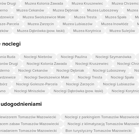
rów Drugi
Muzea Kolonia Zawada
Muzea Kruszewiec
Muzea Chrzemc
erno
Muzea Cekanów
Muzea Dębniak
Muzea Luboszewy
Muzea 
dzewice
Muzea Swolszewice Małe
Muzea Tresta
Muzea Spała
Mu
sze-Parcela
Muzea Zarzęcin
Muzea Lubiaszów
Muzea Inowłódz
szków
Muzea Dąbrówka (pow. łaski)
Muzea Korytnica
Muzea Sulejów
 noclegi
onia Ruda
Noclegi Niebrów
Noclegi Paulina
Noclegi Szymanówka
orów Drugi
Noclegi Kolonia Zawada
Noclegi Kruszewiec
Noclegi Chr
aderno
Noclegi Cekanów
Noclegi Dębniak
Noclegi Luboszewy
No
ardzewice
Noclegi Swolszewice Małe
Noclegi Tresta
Noclegi Spała
bórz
Noclegi Golesze-Parcela
Noclegi Zarzęcin
Noclegi Lubiaszów
wno
Noclegi Mniszków
Noclegi Dąbrówka (pow. łaski)
Noclegi Korytni
z udogodnieniami
telewizorem Tomaszów Mazowiecki
Noclegi z parkingiem Tomaszów Mazowieck
placem zabaw Tomaszów Mazowiecki
Noclegi z klimatyzacją Tomaszów Mazowie
 śniadaniem Tomaszów Mazowiecki
Bon turystyczny Tomaszów Mazowiecki