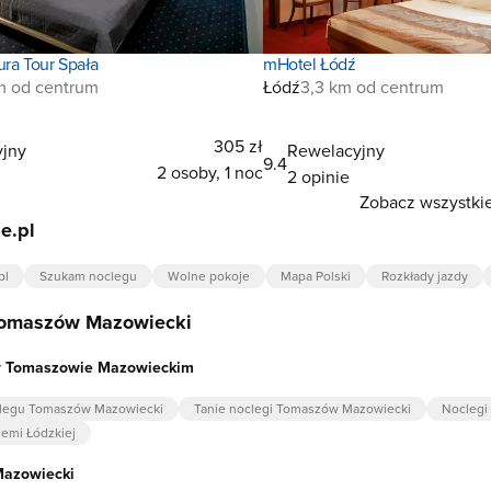
ura Tour Spała
mHotel Łódź
m od centrum
Łódź
3,3 km od centrum
305 zł
jny
Rewelacyjny
9.4
2 osoby, 1 noc
2 opinie
Zobacz wszystkie
e.pl
pl
Szukam noclegu
Wolne pokoje
Mapa Polski
Rozkłady jazdy
Tomaszów Mazowiecki
w Tomaszowie Mazowieckim
legu Tomaszów Mazowiecki
Tanie noclegi Tomaszów Mazowiecki
Noclegi
iemi Łódzkiej
azowiecki