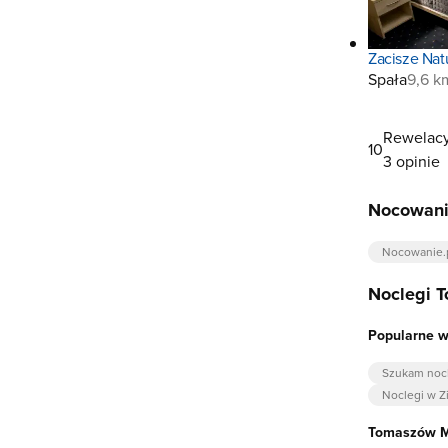
Zacisze Nat
Spała
9,6 k
Rewelacy
10
3 opinie
Nocowani
Nocowanie.
Noclegi 
Popularne 
Szukam noc
Noclegi w Z
Tomaszów M