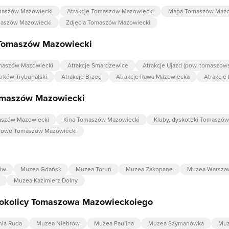
maszów Mazowiecki
Atrakcje Tomaszów Mazowiecki
Mapa Tomaszów Mazo
aszów Mazowiecki
Zdjęcia Tomaszów Mazowiecki
 Tomaszów Mazowiecki
omaszów Mazowiecki
Atrakcje Smardzewice
Atrakcje Ujazd (pow. tomaszows
trków Trybunalski
Atrakcje Brzeg
Atrakcje Rawa Mazowiecka
Atrakcje
maszów Mazowiecki
szów Mazowiecki
Kina Tomaszów Mazowiecki
Kluby, dyskoteki Tomaszó
erowe Tomaszów Mazowiecki
ów
Muzea Gdańsk
Muzea Toruń
Muzea Zakopane
Muzea Warsza
Muzea Kazimierz Dolny
okolicy Tomaszowa Mazowieckoiego
nia Ruda
Muzea Niebrów
Muzea Paulina
Muzea Szymanówka
Muz