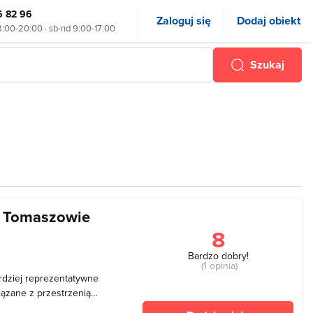
6 82 96
Zaloguj się
Dodaj obiekt
8:00-20:00 · sb-nd 9:00-17:00
Szukaj
 w Tomaszowie
8
Bardzo dobry!
(1 opinia)
rdziej reprezentatywne
iązane z przestrzenią
en zaczął działać w 1999 r.,