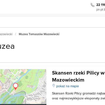
22 11
pn-pt 
azowiecki
Muzea Tomaszów Mazowiecki
uzea
Skansen rzeki Pilicy
Mazowieckim
pokaż na mapie
Skansen Rzeki Pilicy gromadzi najba
oraz najniezwyklejsze eksponaty zw
historyczną i kulturową Pilicy. Skans