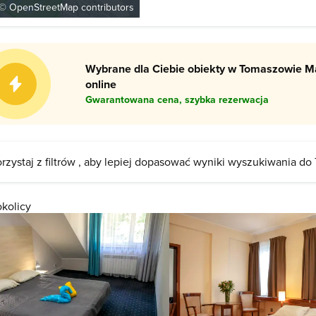
 ©
OpenStreetMap
contributors
a jego zbiory są systematycznie po
atrakcje Skansenu stanowią: zabytk
Wybrane dla Ciebie obiekty w Tomaszowie M
online
Gwarantowana cena, szybka rezerwacja
rzystaj z filtrów , aby lepiej dopasować wyniki wyszukiwania do
okolicy