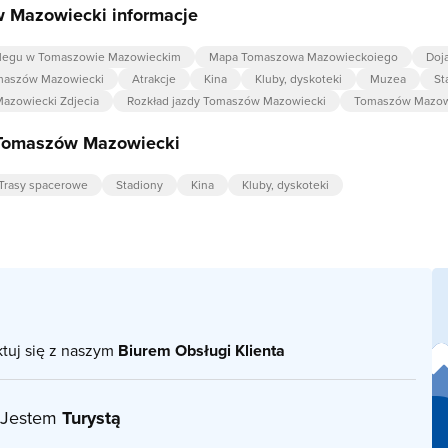
 Mazowiecki informacje
legu w Tomaszowie Mazowieckim
Mapa Tomaszowa Mazowieckoiego
Doj
omaszów Mazowiecki
Atrakcje
Kina
Kluby, dyskoteki
Muzea
St
azowiecki Zdjecia
Rozkład jazdy Tomaszów Mazowiecki
Tomaszów Mazowi
 Tomaszów Mazowiecki
Trasy spacerowe
Stadiony
Kina
Kluby, dyskoteki
ktuj się z naszym
Biurem Obsługi Klienta
Jestem
Turystą