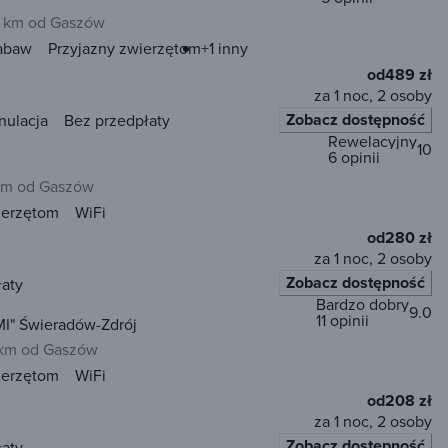
 km od Gaszów
zabaw
Przyjazny zwierzętom
+1 inny
od
489 zł
za 1 noc, 2 osoby
Zobacz dostępność
nulacja
Bez przedpłaty
Rewelacyjny
10
6 opinii
km od Gaszów
ierzętom
WiFi
od
280 zł
za 1 noc, 2 osoby
Zobacz dostępność
łaty
Bardzo dobry
9.0
11 opinii
I" Świeradów-Zdrój
km od Gaszów
ierzętom
WiFi
od
208 zł
za 1 noc, 2 osoby
Zobacz dostępność
łaty