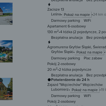
Natychmiastowa rezerwacja
Zacisze 13
Leśna
24 km 
Pokaż na mapie
Darmowy parking
WiFi
Apartament 6-osobowy
2
130 m
4 łóżka
(2 pojedyncze, 2 p
Bezpłatna anulacja
Bez przedp
Natychmiastowa rezerwacja
Agromurena Gryfów Śląski, Świera
Gryfów Śląski
Pokaż na mapie
Darmowy parking
Plac zabaw
Pokój 2-osobowy
2
20 m
2 łóżka
pojedyncze
Bezpłatna anulacja
Bez przedp
Potwierdzenie do 24 h
Zajazd "Wojciechów" Wojciechów
Lubomierz
19
Pokaż na mapie
Darmowy parking
WiFi
Pokój 2-osobowy
2