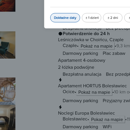
Darmowy parking
Przyjazny zw
Pokój 2-osobowy
Dokładne daty
± 1 dzień
± 2 dni
2
12 m
2 łóżka
pojedyncze
Bezpłatna anulacja
Bez przedp
Potwierdzenie do 24 h
Leśniczówka w Choińcu, Czaple
Czaple
9,3 k
Pokaż na mapie
Darmowy parking
Plac zabaw
Apartament 4-osobowy
2 łóżka
podwójne
Bezpłatna anulacja
Bez przedp
Natychmiastowa rezerwacja
Apartament HORTUS Bolesławiec
Ocice
10 km 
Pokaż na mapie
Darmowy parking
Przyjazny zw
Natychmiastowa rezerwacja
Noclegi Europa Bolesławiec
Bolesławiec
1
Pokaż na mapie
Darmowy parking
WiFi