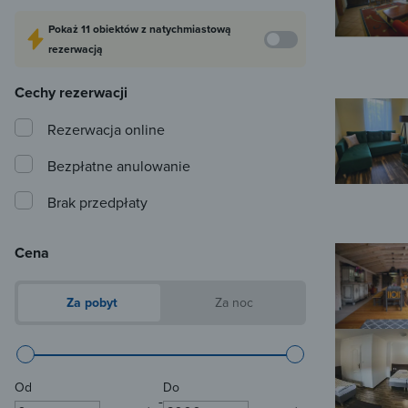
Pokaż
11 obiektów
z natychmiastową
rezerwacją
Cechy rezerwacji
Rezerwacja online
Bezpłatne anulowanie
Brak przedpłaty
Cena
Za pobyt
Za noc
Od
Do
-