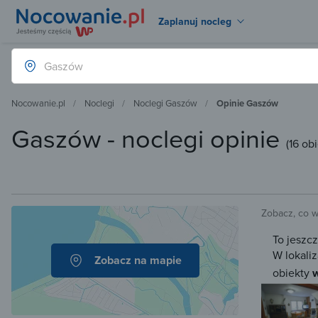
Zaplanuj nocleg
Nocowanie.pl
Noclegi
Noclegi Gaszów
Opinie Gaszów
Gaszów - noclegi opinie
(
16 ob
Zobacz, co 
To jeszc
W lokaliz
Zobacz na mapie
obiekty
w