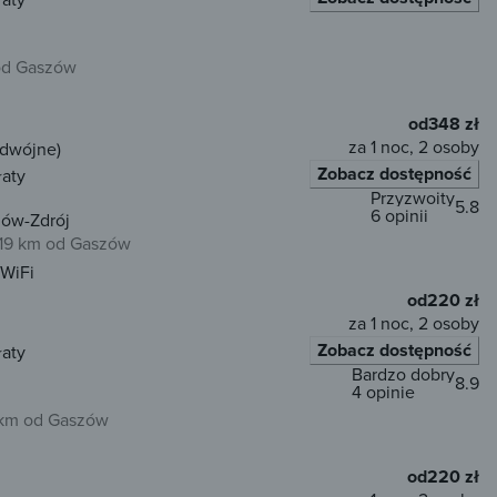
od Gaszów
od
348 zł
za 1 noc, 2 osoby
odwójne)
Zobacz dostępność
łaty
Przyzwoity
5.8
6 opinii
dów-Zdrój
19 km od Gaszów
WiFi
od
220 zł
za 1 noc, 2 osoby
Zobacz dostępność
łaty
Bardzo dobry
8.9
4 opinie
 km od Gaszów
od
220 zł