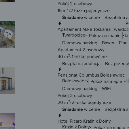
Pokój 2-osobowy
2
15 m
2 łóżka
pojedyncze
Śniadanie
w cenie
Bezpłatna a
Natychmiastowa rezerwacja
P
Apartament Mała Toskania Twardoc
Twardocice
13
Pokaż na mapie
Darmowy parking
Basen
Plac
Apartament 2-osobowy
2
40 m
1 łóżko
podwójne
Bezpłatna anulacja
Bez przedp
Natychmiastowa rezerwacja
Pensjonat Columbus Bolesławiec
Bolesławiec
1
Pokaż na mapie
Darmowy parking
WiFi
Pokój 2-osobowy
2
20 m
2 łóżka
pojedyncze
Śniadanie
w cenie
Bezpłatna a
Natychmiastowa rezerwacja
Hotel Picaro Kraśnik Dolny
Kraśnik Dolny
Pokaż na mapie