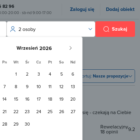
6 82 96
Zaloguj się
Dodaj obiekt
8:00-20:00 · sb-nd 9:00-17:00
Szukaj
2 osoby
Wrzesień
Pn
Wt
Śr
Cz
Pt
So
Nd
1
2
3
4
5
6
Sortuj:
Nasze propozycje
7
8
9
10
11
12
13
14
15
16
17
18
19
20
21
22
23
24
25
26
27
ą rezerwacji online, ale nie martw się - czekają na Ciebie
tania.
28
29
30
Rewelacyjny
9.2
18 opinii
,9 km od Gaszów