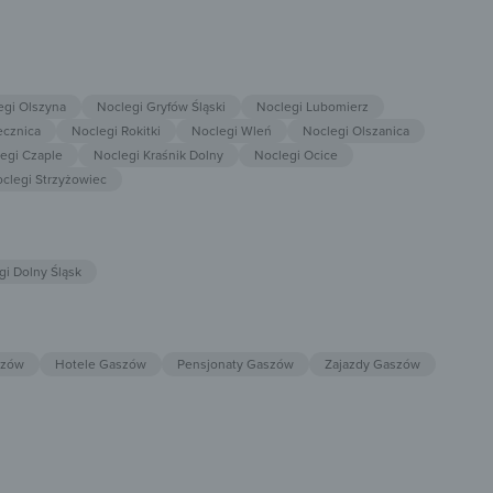
egi Olszyna
Noclegi Gryfów Śląski
Noclegi Lubomierz
ecznica
Noclegi Rokitki
Noclegi Wleń
Noclegi Olszanica
egi Czaple
Noclegi Kraśnik Dolny
Noclegi Ocice
clegi Strzyżowiec
gi Dolny Śląsk
szów
Hotele Gaszów
Pensjonaty Gaszów
Zajazdy Gaszów