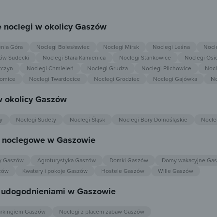
 noclegi w okolicy Gaszów
enia Góra
Noclegi Bolesławiec
Noclegi Mirsk
Noclegi Leśna
Nocl
ów Sudecki
Noclegi Stara Kamienica
Noclegi Stankowice
Noclegi Osi
rczyn
Noclegi Chmieleń
Noclegi Grudza
Noclegi Pilchowice
Nocl
domice
Noclegi Twardocice
Noclegi Grodziec
Noclegi Gajówka
No
w okolicy Gaszów
y
Noclegi Sudety
Noclegi Śląsk
Noclegi Bory Dolnośląskie
Nocle
e noclegowe w Gaszowie
y Gaszów
Agroturystyka Gaszów
Domki Gaszów
Domy wakacyjne Ga
zów
Kwatery i pokoje Gaszów
Hostele Gaszów
Wille Gaszów
z udogodnieniami w Gaszowie
arkingiem Gaszów
Noclegi z placem zabaw Gaszów