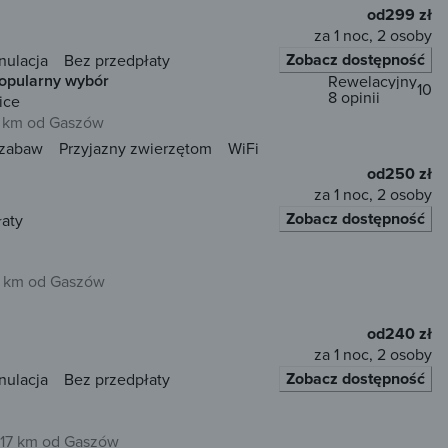
od
299 zł
za 1 noc, 2 osoby
Zobacz dostępność
nulacja
Bez przedpłaty
opularny wybór
Rewelacyjny
10
8 opinii
ice
 km od Gaszów
 zabaw
Przyjazny zwierzętom
WiFi
od
250 zł
za 1 noc, 2 osoby
Zobacz dostępność
łaty
1 km od Gaszów
od
240 zł
za 1 noc, 2 osoby
Zobacz dostępność
nulacja
Bez przedpłaty
17 km od Gaszów