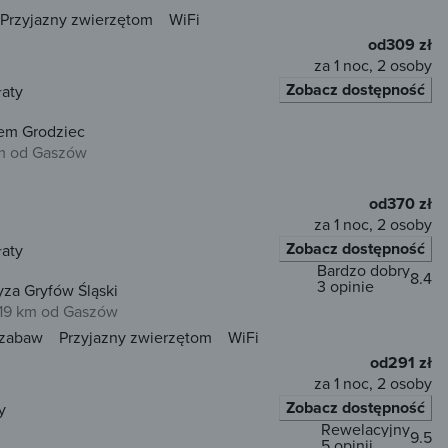
Przyjazny zwierzętom
WiFi
od
309 zł
za 1 noc, 2 osoby
Zobacz dostępność
łaty
em Grodziec
m od Gaszów
od
370 zł
za 1 noc, 2 osoby
Zobacz dostępność
łaty
Bardzo dobry
8.4
3 opinie
za Gryfów Śląski
19 km od Gaszów
 zabaw
Przyjazny zwierzętom
WiFi
od
291 zł
za 1 noc, 2 osoby
Zobacz dostępność
y
Rewelacyjny
9.5
5 opinii