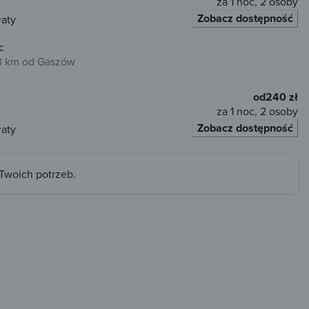
za 1 noc, 2 osoby
Zobacz dostępność
łaty
c
3 km od Gaszów
od
240 zł
za 1 noc, 2 osoby
Zobacz dostępność
łaty
 Twoich potrzeb.