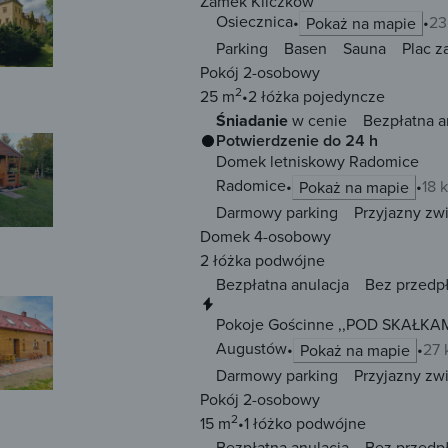
Zamek Kliczków
Osiecznica
23
Pokaż na mapie
Parking
Basen
Sauna
Plac 
Pokój 2-osobowy
2
25 m
2 łóżka
pojedyncze
Śniadanie
w cenie
Bezpłatna a
Potwierdzenie do 24 h
Domek letniskowy Radomice
Radomice
18 
Pokaż na mapie
Darmowy parking
Przyjazny zw
Domek 4-osobowy
2 łóżka
podwójne
Bezpłatna anulacja
Bez przedp
Natychmiastowa rezerwacja
Pokoje Gościnne ,,POD SKAŁKAM
Augustów
27 
Pokaż na mapie
Darmowy parking
Przyjazny zw
Pokój 2-osobowy
2
15 m
1 łóżko
podwójne
Bezpłatna anulacja
Bez przedp