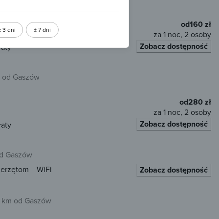
ierzętom
WiFi
od
160 zł
± 3 dni
± 7 dni
za 1 noc, 2 osoby
Zobacz dostępność
łaty
m od Gaszów
od
280 zł
za 1 noc, 2 osoby
Zobacz dostępność
łaty
od Gaszów
ierzętom
WiFi
Zobacz dostępność
1 km od Gaszów