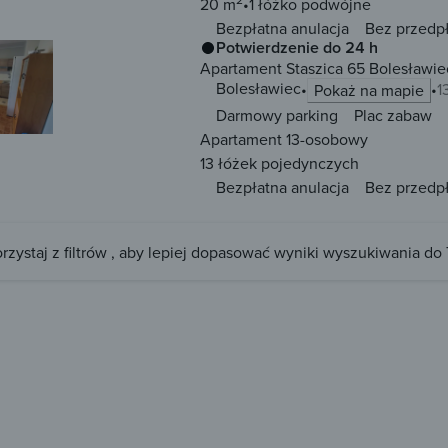
20 m
1 łóżko
podwójne
Bezpłatna anulacja
Bez przedp
Potwierdzenie do 24 h
Apartament Staszica 65 Bolesławie
Bolesławiec
1
Pokaż na mapie
Darmowy parking
Plac zabaw
Apartament 13-osobowy
13 łóżek
pojedynczych
Bezpłatna anulacja
Bez przedp
rzystaj z filtrów , aby lepiej dopasować wyniki wyszukiwania do