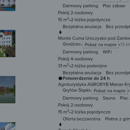
Darmowy parking
Plac zabaw
Pokój 2-osobowy
2
15 m
2 łóżka
pojedyncze
Bezpłatna anulacja
Bez przedp
Natychmiastowa rezerwacja
Monte Cuma Uroczysko pod Zamki
Grodziec
13 k
Pokaż na mapie
Darmowy parking
WiFi
Pokój 4-osobowy
2
31 m
2 łóżka
podwójne
Bezpłatna anulacja
Bez przedp
Potwierdzenie do 24 h
Agroturystyka AGRORYB Marian Kry
Gryfów Śląski
Pokaż na mapie
Darmowy parking
Sauna
Plac
Pokój 2-osobowy
2
15 m
2 łóżka
pojedyncze
Oferta bezzwrotna
Płatne z gór
Natychmiastowa rezerwacja