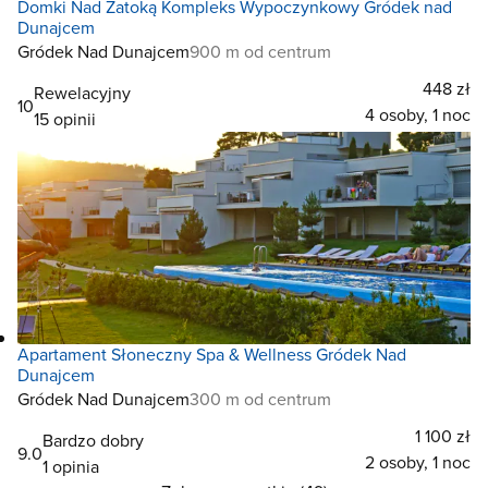
Domki Nad Zatoką Kompleks Wypoczynkowy Gródek nad
Dunajcem
Gródek Nad Dunajcem
900 m od centrum
448 zł
Rewelacyjny
10
4 osoby, 1 noc
15 opinii
Apartament Słoneczny Spa & Wellness Gródek Nad
Dunajcem
Gródek Nad Dunajcem
300 m od centrum
1 100 zł
Bardzo dobry
9.0
2 osoby, 1 noc
1 opinia