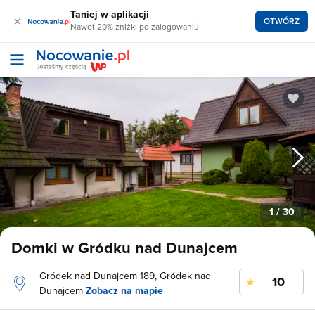
Taniej w aplikacji
×
OTWÓRZ
Nawet 20% zniżki po zalogowaniu
1
/ 30
Domki w Gródku nad Dunajcem
Gródek nad Dunajcem 189, Gródek nad
10
Dunajcem
Zobacz na mapie