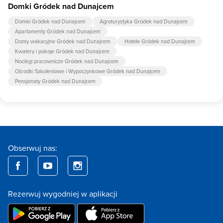
Domki Gródek nad Dunajcem
Domki Gródek nad Dunajcem
Agroturystyka Gródek nad Dunajcem
Apartamenty Gródek nad Dunajcem
Domy wakacyjne Gródek nad Dunajcem
Hotele Gródek nad Dunajcem
Kwatery i pokoje Gródek nad Dunajcem
Noclegi pracownicze Gródek nad Dunajcem
Ośrodki Szkoleniowe i Wypoczynkowe Gródek nad Dunajcem
Pensjonaty Gródek nad Dunajcem
Obserwuj nas:
Rezerwuj wygodniej w aplikacji