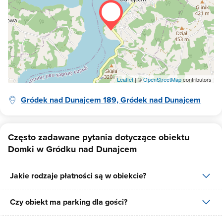
Leaflet
| ©
OpenStreetMap
contributors
Gródek nad Dunajcem 189, Gródek nad Dunajcem
Często zadawane pytania dotyczące obiektu
Domki w Gródku nad Dunajcem
Jakie rodzaje płatności są w obiekcie?
Czy obiekt ma parking dla gości?
W obiekcie dostępne są następujące formy płatności: gotówka,
płatność przelewem.