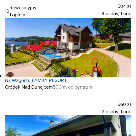
504 zł
Rewelacyjny
10
4 osoby, 1 noc
1 opinia
Na Wzgórzu FAMILY RESORT
Gródek Nad Dunajcem
500 m od centrum
560 zł
2 osoby, 1 noc