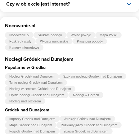
Czy w obiekcie jest internet?
Tak, Domki w Gródku nad Dunajcem posiada bezpłatny parking
dla gości na 4 miejsca.
Tak, Domki w Gródku nad Dunajcem udostępnia dla swoich gości
Nocowanie.pl
internet.
Nocowanie.pl
Szukam noclegu
Wolne pokoje
Mapa Polski
Rozkłady jazdy
Wyciągi narciarskie
Prognoza pogody
Kamery internetowe
Noclegi Gródek nad Dunajcem
Popularne w Gródku
Noclegi Gródek nad Dunajcem
Szukam noclegu Gródek nad Dunajcem
Tanie noclegi Gródek nad Dunajcem
Noclegi w centrum Gródek nad Dunajcem
Opinie noclegi Gródek nad Dunajcem
Noclegi w Górach
Noclegi nad Jeziorem
Gródek nad Dunajcem
Imprezy Gródek nad Dunajcem
Atrakcje Gródek nad Dunajcem
Mapa Gródek nad Dunajcem
Rozkłady jazdy Gródek nad Dunajcem
Pogoda Gródek nad Dunajcem
Zdjęcia Gródek nad Dunajcem