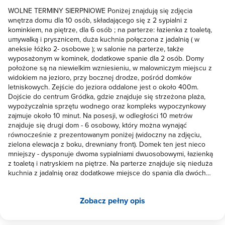
WOLNE TERMINY SIERPNIOWE Poniżej znajdują się zdjęcia
wnętrza domu dla 10 osób, składającego się z 2 sypialni z
kominkiem, na piętrze, dla 6 osób ; na parterze: łazienka z toaletą,
umywalką i prysznicem, duża kuchnia połączona z jadalnią ( w
aneksie łóżko 2- osobowe ); w salonie na parterze, także
wyposażonym w kominek, dodatkowe spanie dla 2 osób. Domy
położone są na niewielkim wzniesieniu, w malowniczym miejscu z
widokiem na jezioro, przy bocznej drodze, pośród domków
letniskowych. Zejście do jeziora oddalone jest o około 400m.
Dojście do centrum Gródka, gdzie znajduje się strzeżona plaża,
wypożyczalnia sprzętu wodnego oraz kompleks wypoczynkowy
zajmuje około 10 minut. Na posesji, w odległości 10 metrów
znajduje się drugi dom - 6 osobowy, który można wynająć
równocześnie z prezentowanym poniżej (widoczny na zdjęciu,
zielona elewacja z boku, drewniany front). Domek ten jest nieco
mniejszy - dysponuje dwoma sypialniami dwuosobowymi, łazienką
z toaletą i natryskiem na piętrze. Na parterze znajduje się nieduża
kuchnia z jadalnią oraz dodatkowe miejsce do spania dla dwóch
osób w postaci rozkładanej kanapy przy kominku. Na tym poziomie
znajduje się również dodatkowa toaleta z umywalką oraz szafką na
Zobacz pełny opis
kosmetyki. W sumie dysponujemy maksymalnie 16 miejscami w
dwóch domkach. W ogrodzie za domem altanka z miejscem do
grillowania z własnym oświetleniem. Oba domy wyposażone są w