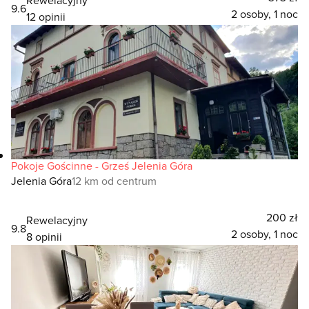
9.6
2 osoby, 1 noc
12 opinii
Pokoje Gościnne - Grześ Jelenia Góra
Jelenia Góra
12 km od centrum
200 zł
Rewelacyjny
9.8
2 osoby, 1 noc
8 opinii