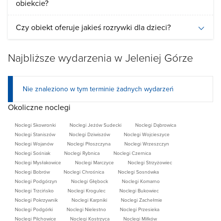
obiekcie?
Czy obiekt oferuje jakieś rozrywki dla dzieci?
Najbliższe wydarzenia w Jeleniej Górze
Nie znaleziono w tym terminie żadnych wydarzeń
Okoliczne noclegi
Noclegi Skowronki
Noclegi Jeżów Sudecki
Noclegi Dąbrowica
Noclegi Staniszów
Noclegi Dziwiszów
Noclegi Wojcieszyce
Noclegi Wojanów
Noclegi Płoszczyna
Noclegi Wrzeszczyn
Noclegi Sośniak
Noclegi Rybnica
Noclegi Czernica
Noclegi Mysłakowice
Noclegi Marczyce
Noclegi Strzyżowiec
Noclegi Bobrów
Noclegi Chrośnica
Noclegi Sosnówka
Noclegi Podgórzyn
Noclegi Głębock
Noclegi Komarno
Noclegi Trzcińsko
Noclegi Krogulec
Noclegi Bukowiec
Noclegi Pokrzywnik
Noclegi Karpniki
Noclegi Zachełmie
Noclegi Podgórki
Noclegi Nielestno
Noclegi Przesieka
Noclegi Pilchowice
Noclegi Kostrzyca
Noclegi Miłków