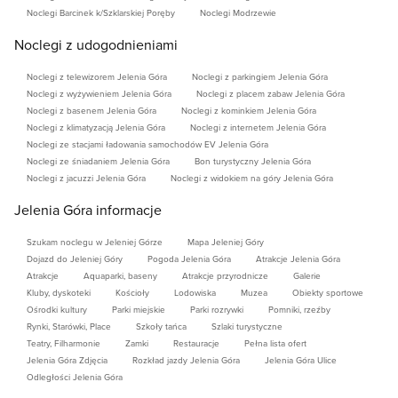
Noclegi Barcinek k/Szklarskiej Poręby
Noclegi Modrzewie
Noclegi z udogodnieniami
Noclegi z telewizorem Jelenia Góra
Noclegi z parkingiem Jelenia Góra
Noclegi z wyżywieniem Jelenia Góra
Noclegi z placem zabaw Jelenia Góra
Noclegi z basenem Jelenia Góra
Noclegi z kominkiem Jelenia Góra
Noclegi z klimatyzacją Jelenia Góra
Noclegi z internetem Jelenia Góra
Noclegi ze stacjami ładowania samochodów EV Jelenia Góra
Noclegi ze śniadaniem Jelenia Góra
Bon turystyczny Jelenia Góra
Noclegi z jacuzzi Jelenia Góra
Noclegi z widokiem na góry Jelenia Góra
Jelenia Góra informacje
Szukam noclegu w Jeleniej Górze
Mapa Jeleniej Góry
Dojazd do Jeleniej Góry
Pogoda Jelenia Góra
Atrakcje Jelenia Góra
Atrakcje
Aquaparki, baseny
Atrakcje przyrodnicze
Galerie
Kluby, dyskoteki
Kościoły
Lodowiska
Muzea
Obiekty sportowe
Ośrodki kultury
Parki miejskie
Parki rozrywki
Pomniki, rzeźby
Rynki, Starówki, Place
Szkoły tańca
Szlaki turystyczne
Teatry, Filharmonie
Zamki
Restauracje
Pełna lista ofert
Jelenia Góra Zdjęcia
Rozkład jazdy Jelenia Góra
Jelenia Góra Ulice
Odległości Jelenia Góra