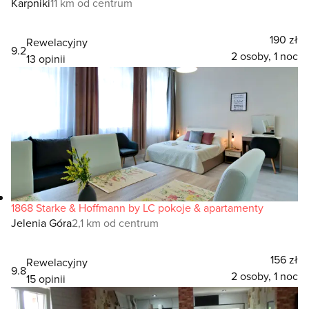
Karpniki
11 km od centrum
190 zł
Rewelacyjny
9.2
2 osoby, 1 noc
13 opinii
1868 Starke & Hoffmann by LC pokoje & apartamenty
Jelenia Góra
2,1 km od centrum
156 zł
Rewelacyjny
9.8
2 osoby, 1 noc
15 opinii