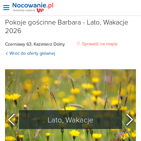
Pokoje gościnne Barbara - Lato, Wakacje
2026
Sprawdź na mapie
Czerniawy
63,
Kazimierz Dolny
Wróć do oferty głównej
poprzedni
Lato, Wakacje