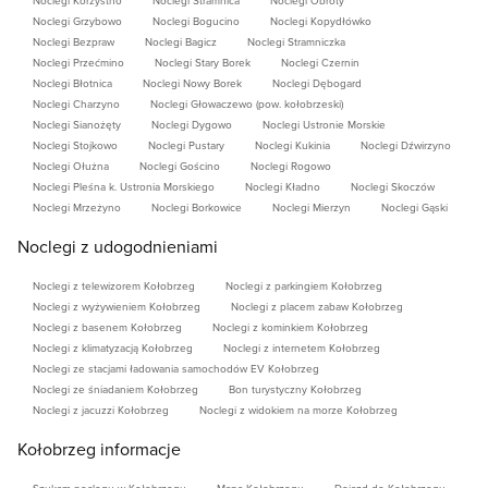
Noclegi Korzystno
Noclegi Stramnica
Noclegi Obroty
Noclegi Grzybowo
Noclegi Bogucino
Noclegi Kopydłówko
Noclegi Bezpraw
Noclegi Bagicz
Noclegi Stramniczka
Noclegi Przećmino
Noclegi Stary Borek
Noclegi Czernin
Noclegi Błotnica
Noclegi Nowy Borek
Noclegi Dębogard
Noclegi Charzyno
Noclegi Głowaczewo (pow. kołobrzeski)
Noclegi Sianożęty
Noclegi Dygowo
Noclegi Ustronie Morskie
Noclegi Stojkowo
Noclegi Pustary
Noclegi Kukinia
Noclegi Dźwirzyno
Noclegi Ołużna
Noclegi Gościno
Noclegi Rogowo
Noclegi Pleśna k. Ustronia Morskiego
Noclegi Kładno
Noclegi Skoczów
Noclegi Mrzeżyno
Noclegi Borkowice
Noclegi Mierzyn
Noclegi Gąski
Noclegi z udogodnieniami
Noclegi z telewizorem Kołobrzeg
Noclegi z parkingiem Kołobrzeg
Noclegi z wyżywieniem Kołobrzeg
Noclegi z placem zabaw Kołobrzeg
Noclegi z basenem Kołobrzeg
Noclegi z kominkiem Kołobrzeg
Noclegi z klimatyzacją Kołobrzeg
Noclegi z internetem Kołobrzeg
Noclegi ze stacjami ładowania samochodów EV Kołobrzeg
Noclegi ze śniadaniem Kołobrzeg
Bon turystyczny Kołobrzeg
Noclegi z jacuzzi Kołobrzeg
Noclegi z widokiem na morze Kołobrzeg
Kołobrzeg informacje