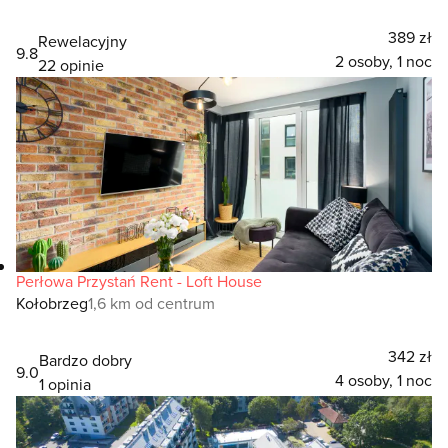
389 zł
Rewelacyjny
9.8
2 osoby, 1 noc
22 opinie
Perłowa Przystań Rent - Loft House
Kołobrzeg
1,6 km od centrum
342 zł
Bardzo dobry
9.0
4 osoby, 1 noc
1 opinia