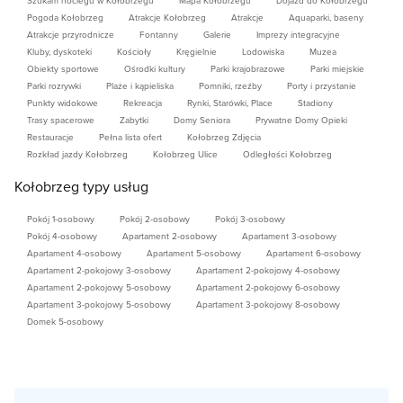
Szukam noclegu w Kołobrzegu
Mapa Kołobrzegu
Dojazd do Kołobrzegu
Pogoda Kołobrzeg
Atrakcje Kołobrzeg
Atrakcje
Aquaparki, baseny
Atrakcje przyrodnicze
Fontanny
Galerie
Imprezy integracyjne
Kluby, dyskoteki
Kościoły
Kręgielnie
Lodowiska
Muzea
Obiekty sportowe
Ośrodki kultury
Parki krajobrazowe
Parki miejskie
Parki rozrywki
Plaże i kąpieliska
Pomniki, rzeźby
Porty i przystanie
Punkty widokowe
Rekreacja
Rynki, Starówki, Place
Stadiony
Trasy spacerowe
Zabytki
Domy Seniora
Prywatne Domy Opieki
Restauracje
Pełna lista ofert
Kołobrzeg Zdjęcia
Rozkład jazdy Kołobrzeg
Kołobrzeg Ulice
Odległości Kołobrzeg
Kołobrzeg typy usług
Pokój 1-osobowy
Pokój 2-osobowy
Pokój 3-osobowy
Pokój 4-osobowy
Apartament 2-osobowy
Apartament 3-osobowy
Apartament 4-osobowy
Apartament 5-osobowy
Apartament 6-osobowy
Apartament 2-pokojowy 3-osobowy
Apartament 2-pokojowy 4-osobowy
Apartament 2-pokojowy 5-osobowy
Apartament 2-pokojowy 6-osobowy
Apartament 3-pokojowy 5-osobowy
Apartament 3-pokojowy 8-osobowy
Domek 5-osobowy