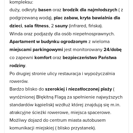
kompleksu:
duży, odkryty
basen
oraz
brodzik dla najmłodszych
( z
podgrzewaną wodą),
plac zabaw, kryta bawialnia dla
dzieci
,
sala fitness
, 2
sauny
(infrared, fińska).
Winda oraz podjazdy dla osób niepełnosprawnych.
Apartament w budynku ogrodzonym
z wieloma
miejscami parkingowymi
jest monitorowany
24/dobę
co
zapewni
komfort
oraz
bezpieczeństwo Państwa
rodziny
.
Po drugiej stronie ulicy restauracja i wypożyczalnia
rowerów.
Bardzo blisko do
szerokiej i niezatłoczonej plaży
(
wyróżnionej Błękitną Flagą za spełnienie najwyższych
standardów kąpielisk) wzdłuż której znajdują się m.in.
atrakcyjne ścieżki rowerowe, miejsca spacerowe.
Możliwy dojazd do centrum miasta autobusem
komunikacji miejskiej ( blisko przystanek).