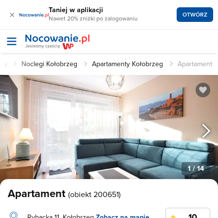
Taniej w aplikacji
×
OTWÓRZ
Nawet 20% zniżki po zalogowaniu
zeg
Noclegi Kołobrzeg
Apartamenty Kołobrzeg
Apartament
1
/ 14
Apartament
(obiekt 200651)
10
Rybacka 11, Kołobrzeg
Zobacz na mapie