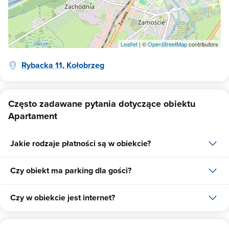
Leaflet
| ©
OpenStreetMap
contributors
Rybacka 11, Kołobrzeg
Często zadawane pytania dotyczące obiektu
Apartament
Jakie rodzaje płatności są w obiekcie?
Czy obiekt ma parking dla gości?
W obiekcie dostępne są następujące formy płatności: płatność
przelewem.
Czy w obiekcie jest internet?
Tak, Apartament posiada bezpłatny parking dla gości na 1 miejsce.
Tak, Apartament udostępnia dla swoich gości internet.