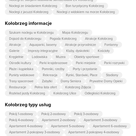
Noclegi ze śniadaniem Kołobrzeg
Bon turystyczny Kołobrzeg
Noclegi z jacuzzi Kołobrzeg
Noclegi z widokiem na morze Kołobrzeg
Kołobrzeg informacje
Szukam noclegu w Kołobrzegu
Mapa Kołobrzegu
Dojazd do Kołobrzegu
Pogoda Kołobrzeg
Atrakcje Kołobrzeg
Atrakcje
Aquaparki, baseny
Atrakcje przyrodnicze
Fontanny
Galerie
Imprezy integracyjne
Kluby, dyskoteki
Kościoły
Kręgielnie
Lodowiska
Muzea
Obiekty sportowe
Ośrodki kultury
Parki krajobrazowe
Parki miejskie
Parki rozrywki
Plaże i kąpieliska
Pomniki, rzeźby
Porty i przystanie
Punkty widokowe
Rekreacja
Rynki, Starówki, Place
Stadiony
Trasy spacerowe
Zabytki
Domy Seniora
Prywatne Domy Opieki
Restauracje
Pełna lista ofert
Kołobrzeg Zdjęcia
Rozkład jazdy Kołobrzeg
Kołobrzeg Ulice
Odległości Kołobrzeg
Kołobrzeg typy usług
Pokój 1-osobowy
Pokój 2-osobowy
Pokój 3-osobowy
Pokój 4-osobowy
Apartament 2-osobowy
Apartament 3-osobowy
Apartament 4-osobowy
Apartament 5-osobowy
Apartament 6-osobowy
Apartament 2-pokojowy 3-osobowy
Apartament 2-pokojowy 4-osobowy