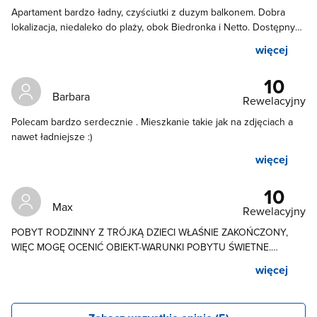
Apartament bardzo ładny, czyściutki z duzym balkonem. Dobra
lokalizacja, niedaleko do plaży, obok Biedronka i Netto. Dostępny
parawan, leżaki,koce - było tam wszystko co potrzebne. Byliśmy z
więcej
rodzinką i jesteśmy bardzo zadowoleni. Zdecydowanie polecam❤
10
Barbara
Rewelacyjny
Polecam bardzo serdecznie . Mieszkanie takie jak na zdjęciach a
nawet ładniejsze :)
więcej
10
Max
Rewelacyjny
POBYT RODZINNY Z TRÓJKĄ DZIECI WŁAŚNIE ZAKOŃCZONY,
WIĘC MOGĘ OCENIĆ OBIEKT-WARUNKI POBYTU ŚWIETNE.
WYPOSAŻENIE APARTAMENTU ZNAKOMITE, MOŻNA SIĘ POCZUĆ
więcej
JAK WE WŁASNYM DOMU- JEST ZMYWARKA, PRALKA, WIFI,
WSZYSTKIE SZTUĆCE, GARNKI, PATELNIE, EXPRES DO KAWY ITP. -
STANDARD BARDZO DOBREGO HOTELU W CENIE PENSJONATU.