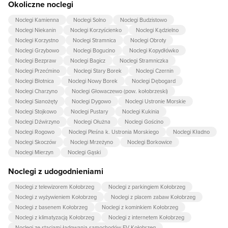
Okoliczne noclegi
Noclegi Kamienna
Noclegi Solno
Noclegi Budzistowo
Noclegi Niekanin
Noclegi Korzyścienko
Noclegi Kądzielno
Noclegi Korzystno
Noclegi Stramnica
Noclegi Obroty
Noclegi Grzybowo
Noclegi Bogucino
Noclegi Kopydłówko
Noclegi Bezpraw
Noclegi Bagicz
Noclegi Stramniczka
Noclegi Przećmino
Noclegi Stary Borek
Noclegi Czernin
Noclegi Błotnica
Noclegi Nowy Borek
Noclegi Dębogard
Noclegi Charzyno
Noclegi Głowaczewo (pow. kołobrzeski)
Noclegi Sianożęty
Noclegi Dygowo
Noclegi Ustronie Morskie
Noclegi Stojkowo
Noclegi Pustary
Noclegi Kukinia
Noclegi Dźwirzyno
Noclegi Ołużna
Noclegi Gościno
Noclegi Rogowo
Noclegi Pleśna k. Ustronia Morskiego
Noclegi Kładno
Noclegi Skoczów
Noclegi Mrzeżyno
Noclegi Borkowice
Noclegi Mierzyn
Noclegi Gąski
Noclegi z udogodnieniami
Noclegi z telewizorem Kołobrzeg
Noclegi z parkingiem Kołobrzeg
Noclegi z wyżywieniem Kołobrzeg
Noclegi z placem zabaw Kołobrzeg
Noclegi z basenem Kołobrzeg
Noclegi z kominkiem Kołobrzeg
Noclegi z klimatyzacją Kołobrzeg
Noclegi z internetem Kołobrzeg
Noclegi ze stacjami ładowania samochodów EV Kołobrzeg