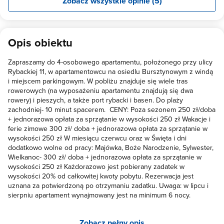
Zobacz wszystkie opinie (5)
PARKING PODZIEMNY W CENIE. LOKALIZACJA ZNAKOMITA,
BLISKO DO PLAŻY ZACHODNIEJ, KAWAŁEK DALEJ PLAŻA
CENTRALNA-PRZY MOLO, NIEDALEKO MARKETY ORAZ TARG
RYBNY I PORT JACHTOWY. WŁAŚCICIELKA BARDZO
Opis obiektu
SYMPATYCZNA I POMOCNA- POZDRAWIAMY, CHĘTNIE TU
WRÓCIMY.
Zapraszamy do 4-osobowego apartamentu, położonego przy ulicy
Rybackiej 11, w apartamentowcu na osiedlu Bursztynowym z windą
i miejscem parkingowym. W pobliżu znajduje się wiele tras
rowerowych (na wyposażeniu apartamentu znajdują się dwa
rowery) i pieszych, a także port rybacki i basen. Do plaży
zachodniej- 10 minut spacerem. CENY: Poza sezonem 250 zł/doba
+ jednorazowa opłata za sprzątanie w wysokości 250 zł Wakacje i
ferie zimowe 300 zł/ doba + jednorazowa opłata za sprzątanie w
wysokości 250 zł W miesiącu czerwcu oraz w Święta i dni
dodatkowo wolne od pracy: Majówka, Boże Narodzenie, Sylwester,
Wielkanoc- 300 zł/ doba + jednorazowa opłata za sprzątanie w
wysokości 250 zł Każdorazowo jest pobierany zadatek w
wysokości 20% od całkowitej kwoty pobytu. Rezerwacja jest
uznana za potwierdzoną po otrzymaniu zadatku. Uwaga: w lipcu i
sierpniu apartament wynajmowany jest na minimum 6 nocy.
Zobacz pełny opis