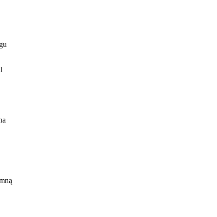
egu
l
na
je
 mną