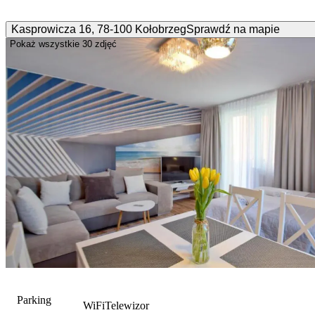
Kasprowicza
16
,
78-100
Kołobrzeg
Sprawdź na mapie
Pokaż wszystkie
30 zdjęć
Parking
WiFi
Telewizor