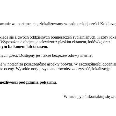
wanie w apartamencie, zlokalizowany w nadmorskiej części Kołobrz
składa się z dwóch oddzielnych pomieszczeń sypialnianych. Każdy loka
t. Wyposażenie obejmuje telewizor z płaskim ekranem, lodówkę oraz
nym balkonem lub tarasem
.
ych gości. Dostępny jest także bezprzewodowy internet.
nie w notach za poszczególne aspekty pobytu. W szczególności docenia
e oceny. Wysokie noty przyznano również za czystość, lokalizację i
możliwości podgrzania pokarmu
.
miasta i jego największych atrakcji. W niewielkiej odległości znajdu
pozwala dotrzeć na słynne
kołobrzeskie molo
i przylegającą do niego
W razie pytań skontaktuj się ze
łobrzeski Skansen Morski, prezentujący okręty i sprzęt wojskowy.
a następnego. Personel obiektu komunikuje się w języku polskim i
bankowy.