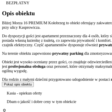
BEZPŁATNY
Opis obiektu
Bliżej Morza 16 PREMIUM Kołobrzeg to obiekt oferujący zakwatero
przy ulicy Kasprowicza.
Do dyspozycji gości jest apartament przeznaczony dla 4 osób, który 
posiada własną łazienkę z toaletą, co zapewnia prywatność i komfor
czajnik elektryczny. Część apartamentów dysponuje również
prywat
Na terenie obiektu zapewniono
prywatny parking
dla zmotoryzowan
Obiekt jest wysoko oceniany przez gości, co znajduje odzwierciedle
jest
profesjonalna obsługa
oraz personel, które otrzymały maksymaln
ogólną wygodę.
Dla rodzin z małymi dziećmi przygotowano udogodnienie w postaci
Pokaż opis obiektu
Położenie apartamentu stanowi dogodną bazę wypadową do zwiedzania 
się Port Kołobrzeg oraz historyczna Latarnia Morska. Krótki spacer 
Kasia - opiekun oferty
promenadę, a także na Plażę Zachodnią. Warto również odwiedzić Ko
Dbam o jakość i dobre ceny w tym obiekcie
Doba hotelowa rozpoczyna się o godzinie 16:00 i kończy o 11:00 dni
angielskim. Akceptowane formy płatności to gotówka oraz przelew 