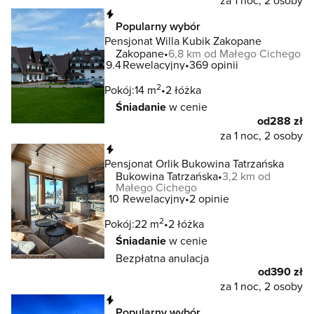
za 1 noc, 2 osoby
Natychmiastowa rezerwacja
Popularny wybór
Pensjonat Willa Kubik Zakopane
Zakopane
6,8 km od Małego Cichego
9.4
Rewelacyjny
369 opinii
2
Pokój:
14 m
2 łóżka
Śniadanie
w cenie
od
288 zł
za 1 noc, 2 osoby
Natychmiastowa rezerwacja
Pensjonat Orlik Bukowina Tatrzańska
Bukowina Tatrzańska
3,2 km od
Małego Cichego
10
Rewelacyjny
2 opinie
2
Pokój:
22 m
2 łóżka
Śniadanie
w cenie
Bezpłatna anulacja
od
390 zł
za 1 noc, 2 osoby
Natychmiastowa rezerwacja
Popularny wybór