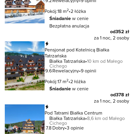
9.2
Rewelacyjny
9 opinii
2
Pokój:
18 m
2 łóżka
Śniadanie
w cenie
Bezpłatna anulacja
od
352 zł
za 1 noc, 2 osoby
Natychmiastowa rezerwacja
Pensjonat pod Kotelnicą Białka
Tatrzańska
Białka Tatrzańska
10 km od Małego
Cichego
9.6
Rewelacyjny
9 opinii
2
Pokój:
17 m
2 łóżka
Śniadanie
w cenie
od
378 zł
za 1 noc, 2 osoby
Natychmiastowa rezerwacja
Pod Tatrami Białka Centrum
Białka Tatrzańska
8,6 km od Małego
Cichego
7.8
Dobry
3 opinie