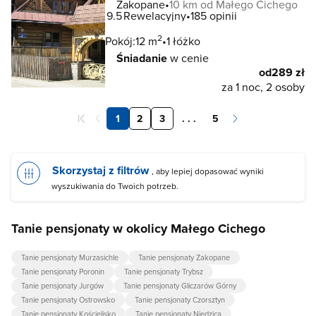
Zakopane
10 km od Małego Cichego
9.5
Rewelacyjny
185 opinii
2
Pokój:
12 m
1 łóżko
Śniadanie
w cenie
od
289 zł
za 1 noc, 2 osoby
1
2
3
. . .
5
Skorzystaj z filtrów
, aby lepiej dopasować wyniki
wyszukiwania do Twoich potrzeb.
Tanie pensjonaty w okolicy Małego Cichego
Tanie pensjonaty Murzasichle
Tanie pensjonaty Zakopane
Tanie pensjonaty Poronin
Tanie pensjonaty Trybsz
Tanie pensjonaty Jurgów
Tanie pensjonaty Gliczarów Górny
Tanie pensjonaty Ostrowsko
Tanie pensjonaty Czorsztyn
Tanie pensjonaty Kościelisko
Tanie pensjonaty Niedzica