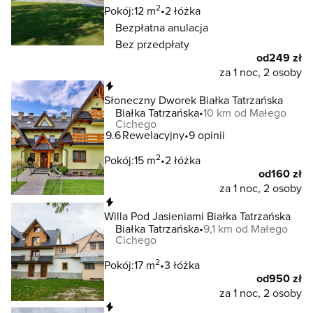
2
Pokój:
12 m
2 łóżka
Bezpłatna anulacja
Bez przedpłaty
od
249 zł
za 1 noc, 2 osoby
Natychmiastowa rezerwacja
Słoneczny Dworek Białka Tatrzańska
Białka Tatrzańska
10 km od Małego
Cichego
9.6
Rewelacyjny
9 opinii
2
Pokój:
15 m
2 łóżka
od
160 zł
za 1 noc, 2 osoby
Natychmiastowa rezerwacja
Willa Pod Jasieniami Białka Tatrzańska
Białka Tatrzańska
9,1 km od Małego
Cichego
2
Pokój:
17 m
3 łóżka
od
950 zł
za 1 noc, 2 osoby
Natychmiastowa rezerwacja