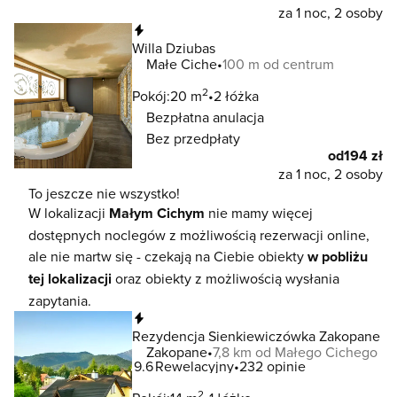
za 1 noc, 2 osoby
Natychmiastowa rezerwacja
Willa Dziubas
Małe Ciche
100 m od centrum
2
Pokój:
20 m
2 łóżka
Bezpłatna anulacja
Bez przedpłaty
od
194 zł
za 1 noc, 2 osoby
To jeszcze nie wszystko!
W lokalizacji
Małym Cichym
nie mamy więcej
dostępnych noclegów z możliwością rezerwacji online,
ale nie martw się - czekają na Ciebie obiekty
w pobliżu
tej lokalizacji
oraz obiekty z możliwością wysłania
zapytania.
Natychmiastowa rezerwacja
Rezydencja Sienkiewiczówka Zakopane
Zakopane
7,8 km od Małego Cichego
9.6
Rewelacyjny
232 opinie
2