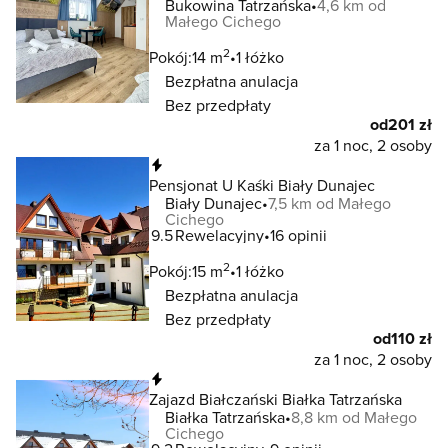
Bukowina Tatrzańska
4,6 km od
Małego Cichego
2
Pokój:
14 m
1 łóżko
Bezpłatna anulacja
Bez przedpłaty
od
201 zł
za 1 noc, 2 osoby
Natychmiastowa rezerwacja
Pensjonat U Kaśki Biały Dunajec
Biały Dunajec
7,5 km od Małego
Cichego
9.5
Rewelacyjny
16 opinii
2
Pokój:
15 m
1 łóżko
Bezpłatna anulacja
Bez przedpłaty
od
110 zł
za 1 noc, 2 osoby
Natychmiastowa rezerwacja
Zajazd Białczański Białka Tatrzańska
Białka Tatrzańska
8,8 km od Małego
Cichego