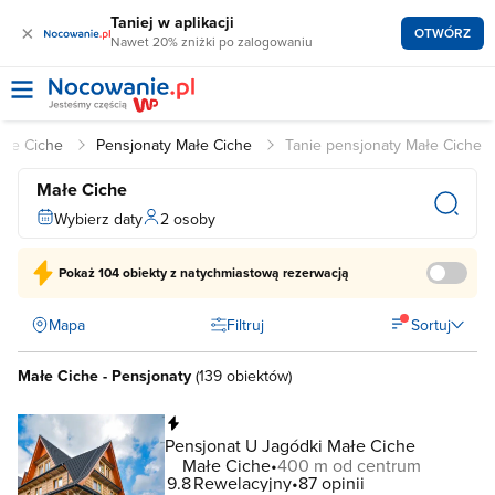
Taniej w aplikacji
×
OTWÓRZ
Nawet 20% zniżki po zalogowaniu
ałe Ciche
Pensjonaty Małe Ciche
Tanie pensjonaty Małe Ciche
Małe Ciche
Wybierz daty
2 osoby
Pokaż
104 obiekty
z natychmiastową rezerwacją
Mapa
Filtruj
Sortuj
Małe Ciche - Pensjonaty
(
139 obiektów
)
Natychmiastowa rezerwacja
Pensjonat U Jagódki Małe Ciche
Małe Ciche
400 m od centrum
9.8
Rewelacyjny
87 opinii