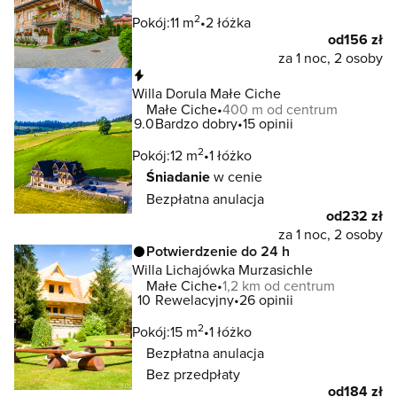
2
Pokój:
11 m
2 łóżka
od
156 zł
za 1 noc, 2 osoby
Natychmiastowa rezerwacja
Willa Dorula Małe Ciche
Małe Ciche
400 m od centrum
9.0
Bardzo dobry
15 opinii
2
Pokój:
12 m
1 łóżko
Śniadanie
w cenie
Bezpłatna anulacja
od
232 zł
za 1 noc, 2 osoby
Potwierdzenie do 24 h
Willa Lichajówka Murzasichle
Małe Ciche
1,2 km od centrum
10
Rewelacyjny
26 opinii
2
Pokój:
15 m
1 łóżko
Bezpłatna anulacja
Bez przedpłaty
od
184 zł