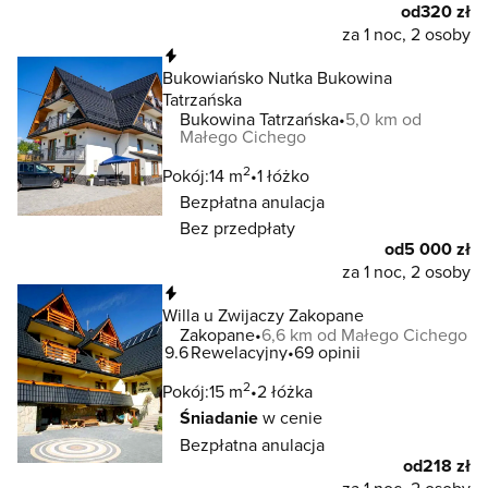
od
320 zł
za 1 noc, 2 osoby
Natychmiastowa rezerwacja
Bukowiańsko Nutka Bukowina
Tatrzańska
Bukowina Tatrzańska
5,0 km od
Małego Cichego
2
Pokój:
14 m
1 łóżko
Bezpłatna anulacja
Bez przedpłaty
od
5 000 zł
za 1 noc, 2 osoby
Natychmiastowa rezerwacja
Willa u Zwijaczy Zakopane
Zakopane
6,6 km od Małego Cichego
9.6
Rewelacyjny
69 opinii
2
Pokój:
15 m
2 łóżka
Śniadanie
w cenie
Bezpłatna anulacja
od
218 zł