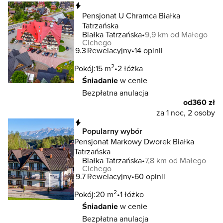
Natychmiastowa rezerwacja
Pensjonat U Chramca Białka
Tatrzańska
Białka Tatrzańska
9,9 km od Małego
Cichego
9.3
Rewelacyjny
14 opinii
2
Pokój:
15 m
2 łóżka
Śniadanie
w cenie
Bezpłatna anulacja
od
360 zł
za 1 noc, 2 osoby
Natychmiastowa rezerwacja
Popularny wybór
Pensjonat Markowy Dworek Białka
Tatrzańska
Białka Tatrzańska
7,8 km od Małego
Cichego
9.7
Rewelacyjny
60 opinii
2
Pokój:
20 m
1 łóżko
Śniadanie
w cenie
Bezpłatna anulacja