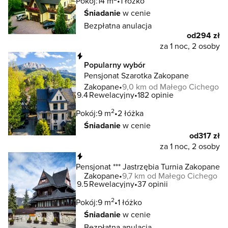
Pokój:
14 m
1 łóżko
Śniadanie
w cenie
Bezpłatna anulacja
od
294 zł
za 1 noc, 2 osoby
Natychmiastowa rezerwacja
Popularny wybór
Pensjonat Szarotka Zakopane
Zakopane
9,0 km od Małego Cichego
9.4
Rewelacyjny
182 opinie
2
Pokój:
9 m
2 łóżka
Śniadanie
w cenie
od
317 zł
za 1 noc, 2 osoby
Natychmiastowa rezerwacja
Pensjonat *** Jastrzębia Turnia Zakopane
Zakopane
9,7 km od Małego Cichego
9.5
Rewelacyjny
37 opinii
2
Pokój:
9 m
1 łóżko
Śniadanie
w cenie
Bezpłatna anulacja