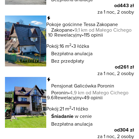
od
443 zł
za 1 noc, 2 osoby
Natychmiastowa rezerwacja
Pokoje gościnne Tessa Zakopane
Zakopane
9,1 km od Małego Cichego
10
Rewelacyjny
115 opinii
2
Pokój:
16 m
3 łóżka
Bezpłatna anulacja
Bez przedpłaty
od
261 zł
za 1 noc, 2 osoby
Natychmiastowa rezerwacja
Pensjonat Galicówka Poronin
Poronin
4,9 km od Małego Cichego
9.6
Rewelacyjny
49 opinii
2
Pokój:
21 m
1 łóżko
Śniadanie
w cenie
Bezpłatna anulacja
od
304 zł
za 1 noc, 2 osoby