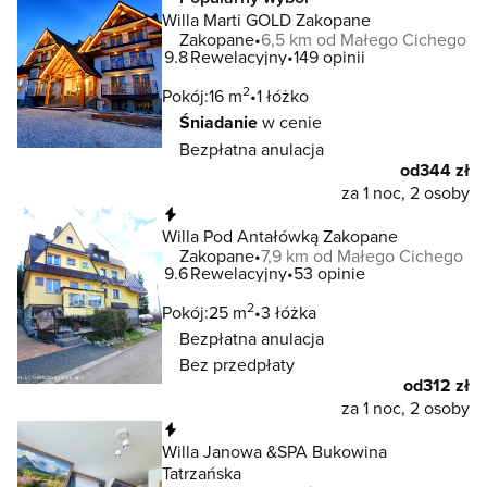
Willa Marti GOLD Zakopane
Zakopane
6,5 km od Małego Cichego
9.8
Rewelacyjny
149 opinii
2
Pokój:
16 m
1 łóżko
Śniadanie
w cenie
Bezpłatna anulacja
od
344 zł
za 1 noc, 2 osoby
Natychmiastowa rezerwacja
Willa Pod Antałówką Zakopane
Zakopane
7,9 km od Małego Cichego
9.6
Rewelacyjny
53 opinie
2
Pokój:
25 m
3 łóżka
Bezpłatna anulacja
Bez przedpłaty
od
312 zł
za 1 noc, 2 osoby
Natychmiastowa rezerwacja
Willa Janowa &SPA Bukowina
Tatrzańska