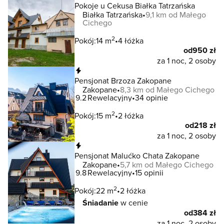
Pokoje u Cekusa Białka Tatrzańska
Białka Tatrzańska
9,1 km od Małego
Cichego
2
Pokój:
14 m
4 łóżka
od
950 zł
za 1 noc, 2 osoby
Natychmiastowa rezerwacja
Pensjonat Brzoza Zakopane
Zakopane
8,3 km od Małego Cichego
9.2
Rewelacyjny
34 opinie
2
Pokój:
15 m
2 łóżka
od
218 zł
za 1 noc, 2 osoby
Natychmiastowa rezerwacja
Pensjonat Malućko Chata Zakopane
Zakopane
5,7 km od Małego Cichego
9.8
Rewelacyjny
15 opinii
2
Pokój:
22 m
2 łóżka
Śniadanie
w cenie
od
384 zł
za 1 noc, 2 osoby