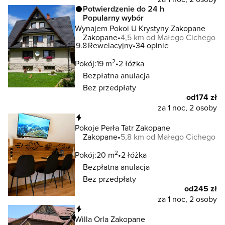
Potwierdzenie do 24 h
Popularny wybór
Wynajem Pokoi U Krystyny Zakopane
Zakopane
4,5 km od Małego Cichego
9.8
Rewelacyjny
34 opinie
2
Pokój:
19 m
2 łóżka
Bezpłatna anulacja
Bez przedpłaty
od
174 zł
za 1 noc, 2 osoby
Natychmiastowa rezerwacja
Pokoje Perła Tatr Zakopane
Zakopane
5,8 km od Małego Cichego
2
Pokój:
20 m
2 łóżka
Bezpłatna anulacja
Bez przedpłaty
od
245 zł
za 1 noc, 2 osoby
Natychmiastowa rezerwacja
Willa Orla Zakopane