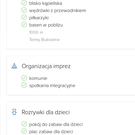
blisko kąpieliska
ą drewniane
wędrówki z przewodnikiem
. W każdym pokoju
piłkarzyki
u. Naszym
basen w pobliżu
ksu kuchennego,
1000 m
 bryczką itp.).
Termy Bukowina
iej zapraszamy na
 znajdą Państwo
Organizacja imprez
 noclegi, pokoje,
komunie
spotkania integracyjne
ce gościnne znaleć
rwacji noclegu
ukowinie
Rozrywki dla dzieci
pokój do zabaw dla dzieci
plac zabaw dla dzieci