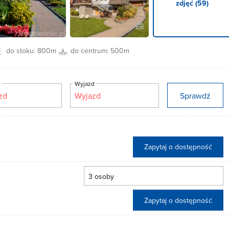
zdjęć (59)
do stoku:
800m
do centrum:
500m
d
Wyjazd
Sprawdź
Zapytaj o dostępność
Zapytaj o dostępność