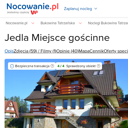
Zaplanuj nocleg
Nocowanie.pl
Bukowina Tatrzańska
Noclegi Bukowina Tatrz
Jedla Miejsce gościnne
Opis
Zdjęcia (59) / Filmy (1)
Opinie (40)
Mapa
Cennik
Oferty specj
Bezpieczna transakcja
4
/
4
Sprawdzony obiekt