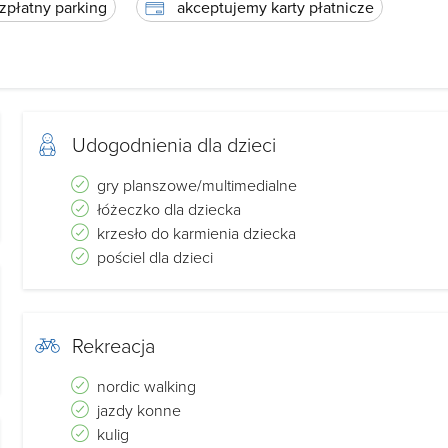
nych (i nie tylko)
płatny parking
akceptujemy karty płatnicze
su.
grudnia 2008 roku
. Ten jeden z
ych jest zarówno
um rozrywki dla
Udogodnienia dla dzieci
wnętrznych i 6
gry planszowe/multimedialne
enia do
łóżeczko dla dziecka
ukowina Tatrzańska
krzesło do karmienia dziecka
ić do 1000 osób.
pościel dla dzieci
eźć pod adresem
Rekreacja
ie położonego w
to nasza oferta
nordic walking
y, wygodny,
jazdy konne
kulig
osób ma to