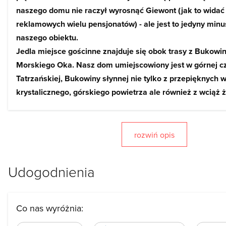
naszego domu nie raczył wyrosnąć Giewont (jak to widać
reklamowych wielu pensjonatów) - ale jest to jedyny minus
naszego obiektu.
Jedla miejsce gościnne znajduje się obok trasy z Bukowin
Morskiego Oka. Nasz dom umiejscowiony jest w górnej c
Tatrzańskiej, Bukowiny słynnej nie tylko z przepięknych 
krystalicznego, górskiego powietrza ale również z wciąż 
tradycji i doskonałej bazy do uprawiania sportów zimowyc
naszej gminy leżą Tatry Wysokie z największymi skarbami
jak Morskie Oko, Rysy, Dolina Pięciu Stawów Polskich, Orl
rozwiń opis
Wołoszyn czy Świnica.
Położenie naszego domu gwarantuje świetny punkt wyp
Udogodnienia
górskie wycieczki (nie tylko po Tatrach ale też i po Pienina
Słowację (10 km) czy do Zakopanego (13 km).
Bezpośrednia bliskość wielu wyciągów narciarskich (orcz
Co nas wyróżnia:
krzesełkowych), basenów termalnych (Termy Bukowina Ta