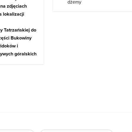
dżemy
 na zdjęciach
 lokalizacji
y Tatrzańskiej do
zęści Bukowiny
widoków i
żywych góralskich
h. Na terenie
 Polski, takimi
a Perć, Wielki
adowy zarówno na
ch) jak i na
ykowych i
trzańska),