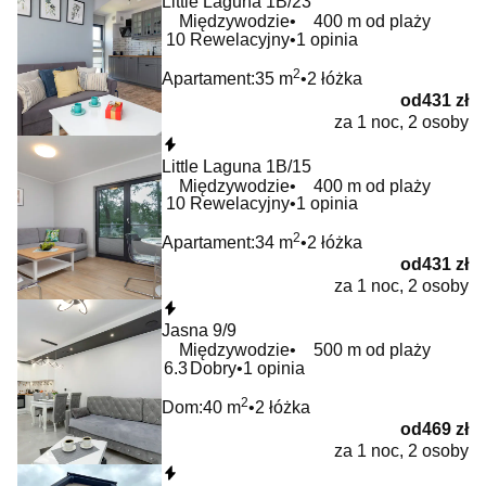
Little Laguna 1B/23
Międzywodzie
400 m od plaży
10
Rewelacyjny
1 opinia
2
Apartament:
35 m
2 łóżka
od
431 zł
za 1 noc, 2 osoby
Natychmiastowa rezerwacja
Little Laguna 1B/15
Międzywodzie
400 m od plaży
10
Rewelacyjny
1 opinia
2
Apartament:
34 m
2 łóżka
od
431 zł
za 1 noc, 2 osoby
Natychmiastowa rezerwacja
Jasna 9/9
Międzywodzie
500 m od plaży
6.3
Dobry
1 opinia
2
Dom:
40 m
2 łóżka
od
469 zł
za 1 noc, 2 osoby
Natychmiastowa rezerwacja