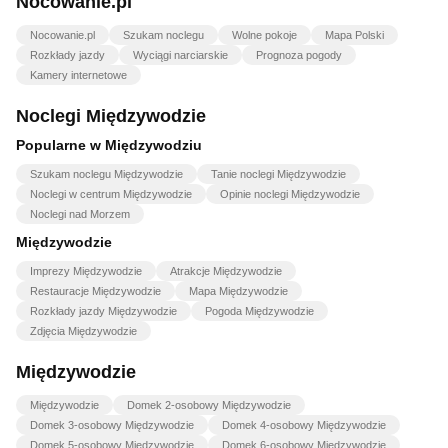
Nocowanie.pl
Nocowanie.pl
Szukam noclegu
Wolne pokoje
Mapa Polski
Rozkłady jazdy
Wyciągi narciarskie
Prognoza pogody
Kamery internetowe
Noclegi Międzywodzie
Popularne w Międzywodziu
Szukam noclegu Międzywodzie
Tanie noclegi Międzywodzie
Noclegi w centrum Międzywodzie
Opinie noclegi Międzywodzie
Noclegi nad Morzem
Międzywodzie
Imprezy Międzywodzie
Atrakcje Międzywodzie
Restauracje Międzywodzie
Mapa Międzywodzie
Rozkłady jazdy Międzywodzie
Pogoda Międzywodzie
Zdjęcia Międzywodzie
Międzywodzie
Międzywodzie
Domek 2-osobowy Międzywodzie
Domek 3-osobowy Międzywodzie
Domek 4-osobowy Międzywodzie
Domek 5-osobowy Międzywodzie
Domek 6-osobowy Międzywodzie