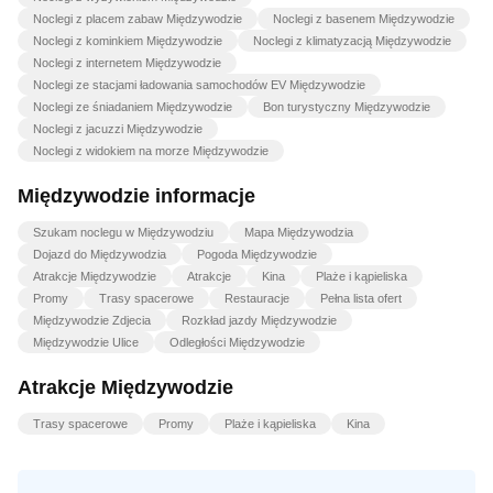
Noclegi z placem zabaw Międzywodzie
Noclegi z basenem Międzywodzie
Noclegi z kominkiem Międzywodzie
Noclegi z klimatyzacją Międzywodzie
Noclegi z internetem Międzywodzie
Noclegi ze stacjami ładowania samochodów EV Międzywodzie
Noclegi ze śniadaniem Międzywodzie
Bon turystyczny Międzywodzie
Noclegi z jacuzzi Międzywodzie
Noclegi z widokiem na morze Międzywodzie
Międzywodzie informacje
Szukam noclegu w Międzywodziu
Mapa Międzywodzia
Dojazd do Międzywodzia
Pogoda Międzywodzie
Atrakcje Międzywodzie
Atrakcje
Kina
Plaże i kąpieliska
Promy
Trasy spacerowe
Restauracje
Pełna lista ofert
Międzywodzie Zdjecia
Rozkład jazdy Międzywodzie
Międzywodzie Ulice
Odległości Międzywodzie
Atrakcje Międzywodzie
Trasy spacerowe
Promy
Plaże i kąpieliska
Kina