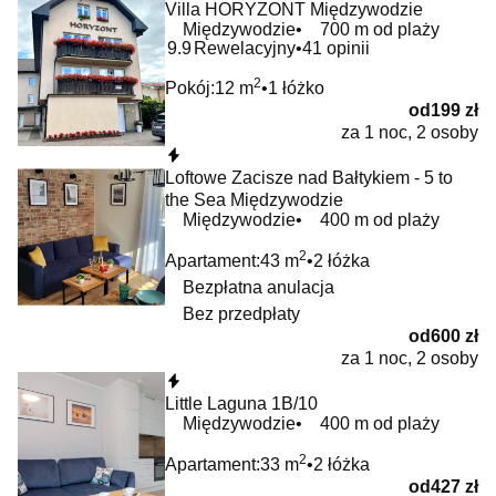
Villa HORYZONT Międzywodzie
Międzywodzie
700 m od plaży
9.9
Rewelacyjny
41 opinii
2
Pokój:
12 m
1 łóżko
od
199 zł
za 1 noc, 2 osoby
Natychmiastowa rezerwacja
Loftowe Zacisze nad Bałtykiem - 5 to
the Sea Międzywodzie
Międzywodzie
400 m od plaży
2
Apartament:
43 m
2 łóżka
Bezpłatna anulacja
Bez przedpłaty
od
600 zł
za 1 noc, 2 osoby
Natychmiastowa rezerwacja
Little Laguna 1B/10
Międzywodzie
400 m od plaży
2
Apartament:
33 m
2 łóżka
od
427 zł