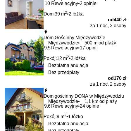
10
Rewelacyjny
2 opinie
2
Dom:
39 m
2 łóżka
od
440 zł
za 1 noc, 2 osoby
Natychmiastowa rezerwacja
Dom Gościnny Międzywodzie
Międzywodzie
500 m od plaży
9.5
Rewelacyjny
17 opinii
2
Pokój:
12 m
2 łóżka
Bezpłatna anulacja
Bez przedpłaty
od
170 zł
za 1 noc, 2 osoby
Natychmiastowa rezerwacja
Dom gościnny DONA w Międzywodziu
Międzywodzie
1,1 km od plaży
9.6
Rewelacyjny
24 opinie
2
Pokój:
9 m
1 łóżko
Bezpłatna anulacja
Bez przedpłaty