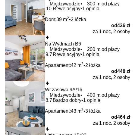
Międzywodzie
300 m od plaży
10
Rewelacyjny
1 opinia
2
Dom:
39 m
2 łóżka
od
436 zł
za 1 noc, 2 osoby
Natychmiastowa rezerwacja
Na Wydmach B6
Międzywodzie
200 m od plaży
9.7
Rewelacyjny
1 opinia
2
Apartament:
42 m
2 łóżka
od
448 zł
za 1 noc, 2 osoby
Natychmiastowa rezerwacja
Wczasowa 9A/16
Międzywodzie
400 m od plaży
8.7
Bardzo dobry
1 opinia
2
Apartament:
43 m
3 łóżka
od
464 zł
za 1 noc, 2 osoby
Natychmiastowa rezerwacja