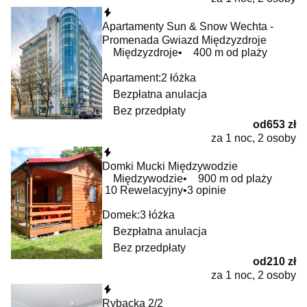
Natychmiastowa rezerwacja
Apartamenty Sun & Snow Wechta -
Promenada Gwiazd Międzyzdroje
Międzyzdroje
400 m od plaży
Apartament:
2 łóżka
Bezpłatna anulacja
Bez przedpłaty
od
653 zł
za 1 noc, 2 osoby
Natychmiastowa rezerwacja
Domki Mucki Międzywodzie
Międzywodzie
900 m od plaży
10
Rewelacyjny
3 opinie
Domek:
3 łóżka
Bezpłatna anulacja
Bez przedpłaty
od
210 zł
za 1 noc, 2 osoby
Natychmiastowa rezerwacja
Rybacka 2/2