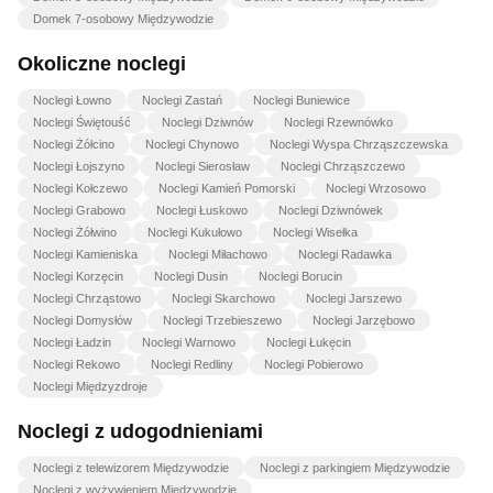
Domek 7-osobowy Międzywodzie
Okoliczne noclegi
Noclegi Łowno
Noclegi Zastań
Noclegi Buniewice
Noclegi Świętouść
Noclegi Dziwnów
Noclegi Rzewnówko
Noclegi Żółcino
Noclegi Chynowo
Noclegi Wyspa Chrząszczewska
Noclegi Łojszyno
Noclegi Sierosław
Noclegi Chrząszczewo
Noclegi Kołczewo
Noclegi Kamień Pomorski
Noclegi Wrzosowo
Noclegi Grabowo
Noclegi Łuskowo
Noclegi Dziwnówek
Noclegi Żółwino
Noclegi Kukułowo
Noclegi Wisełka
Noclegi Kamieniska
Noclegi Miłachowo
Noclegi Radawka
Noclegi Korzęcin
Noclegi Dusin
Noclegi Borucin
Noclegi Chrząstowo
Noclegi Skarchowo
Noclegi Jarszewo
Noclegi Domysłów
Noclegi Trzebieszewo
Noclegi Jarzębowo
Noclegi Ładzin
Noclegi Warnowo
Noclegi Łukęcin
Noclegi Rekowo
Noclegi Redliny
Noclegi Pobierowo
Noclegi Międzyzdroje
Noclegi z udogodnieniami
Noclegi z telewizorem Międzywodzie
Noclegi z parkingiem Międzywodzie
Noclegi z wyżywieniem Międzywodzie