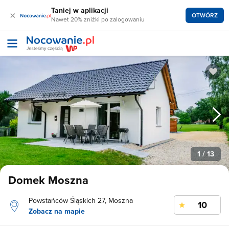
Taniej w aplikacji
×
OTWÓRZ
Nawet 20% zniżki po zalogowaniu
1
/ 13
Domek Moszna
Powstańców Śląskich 27, Moszna
10
Zobacz na mapie