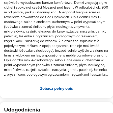
są świeżo wybudowane bardzo komfortowe. Domki znajdują się w
cichej i spokojnej części Mosznej pod lasem. W odległości ok. 900
m od pałacu, parku i stadniny koni. Nieopodal biegnie ścieżka
rowerowa prowadząca do Gór Opawskich. Opis domku max 6-
osobowego: salon z aneksem kuchennym w pełni wyposażonym
(lodówka z zamrażalnikiem, płyta indukcyjna, zmywarka,
mikrofalówka, czajnik, ekspres do kawy, sztućce, naczynia, garnki,
patelnie), łazienka z prysznicem, podłogowym ogrzewaniem,
rzęcznikami i suszarką do włosów, 2 niezależne sypialnie z 2
pojedynczymi łóżkami z opcją połączenia, (istnieje możliwość
dostawki łóżeczka dziecięcego), bezpośrednie wyjście z salonu na
taras z widokiem na las, wyposażone w meble ogrodowe oraz gril.
Opis domku max 4-osobowego: salon z aneksem kuchennym w
pełni wyposażonym (lodówka z zamrażalnikiem, płyta indukcyjna,
mikrofalówka, czajnik, sztućce, naczynia, garnki, patelnie), łazienka
z prysznicem, podłogowym ogrzewaniem, rzęcznikami i suszarką
do włosów, sypialnia z 2 pojedynczymi łóżkami z opcją połączenia,
bezpośrednie wyjście z salonu na taras z widokiem na las,
Zobacz pełny opis
wyposażone w meble ogrodowe oraz gril. Domki wyróżniają się
nowoczesnym designem gwarantującym komfortowy wypoczynek
podczas rodzinnych wakacji lub weekendowego wypoczynku. Ze
względu na wysoki standard nie wynajmujemy grupą młodzieży
oraz na imprezy typu wieczór kawalerski. Akceptujemy
Udogodnienia
WYCHOWANE zwierzęta tylko po wcześniejszym uzgodnieniu.