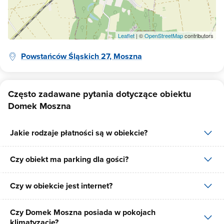
Leaflet
| ©
OpenStreetMap
contributors
Powstańców Śląskich 27, Moszna
Często zadawane pytania dotyczące obiektu
Domek Moszna
Jakie rodzaje płatności są w obiekcie?
Czy obiekt ma parking dla gości?
W obiekcie dostępne są następujące formy płatności: gotówka,
płatność przelewem.
Czy w obiekcie jest internet?
Tak, Domek Moszna posiada bezpłatny parking dla gości na 3
miejsca.
Czy Domek Moszna posiada w pokojach
Tak, Domek Moszna udostępnia dla swoich gości internet.
klimatyzację?