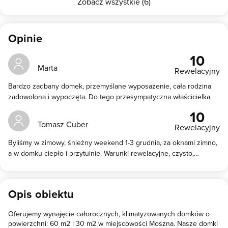
Zobacz wszystkie (6)
Opinie
10
Marta
Rewelacyjny
Bardzo zadbany domek, przemyślane wyposażenie, cała rodzina
zadowolona i wypoczęta. Do tego przesympatyczna właścicielka.
10
Tomasz Cuber
Rewelacyjny
Byliśmy w zimowy, śnieżny weekend 1-3 grudnia, za oknami zimno,
a w domku ciepło i przytulnie. Warunki rewelacyjne, czysto,
nowocześnie, wszystko zgodne z opisem, bardzo sympatyczni
właściciele. Serdecznie polecamy, miło spędzony czas.
Opis obiektu
Oferujemy wynajęcie całorocznych, klimatyzowanych domków o
powierzchni: 60 m2 i 30 m2 w miejscowości Moszna. Nasze domki