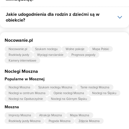
Jakie udogodnienia dla rodzin z dziećmi są w
Tak, jednym z udogodnień dla klientów Domek Moszna jest
obiekcie?
klimatyzacja.
Udogodnienia dla rodzin z dziećmi jakie oferuje Domek Moszna
Nocowanie.pl
to: łóżeczko dla dziecka, pościel dla dzieci.
Nocowanie.pl
Szukam noclegu
Wolne pokoje
Mapa Polski
Rozkłady jazdy
Wyciągi narciarskie
Prognoza pogody
Kamery internetowe
Noclegi Moszna
Popularne w Mosznej
Noclegi Moszna
Szukam noclegu Moszna
Tanie noclegi Moszna
Noclegi w centrum Moszna
Opinie noclegi Moszna
Noclegi na Śląsku
Noclegi na Opolszczyźnie
Noclegi na Górnym Śląsku
Moszna
Imprezy Moszna
Atrakcje Moszna
Mapa Moszna
Rozkłady jazdy Moszna
Pogoda Moszna
Zdjęcia Moszna