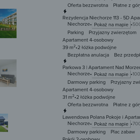
Oferta bezzwrotna
Płatne z gór
Natychmiastowa rezerwacja
Rezydencja Niechorze 113 - 5D Apa
Niechorze
50
Pokaż na mapie
Parking
Przyjazny zwierzętom
Apartament 4-osobowy
2
39 m
2 łóżka
podwójne
Bezpłatna anulacja
Bez przedp
Natychmiastowa rezerwacja
Parkowa 3 | Apartament Nad Morzem
Niechorze
100
Pokaż na mapie
Darmowy parking
Przyjazny zw
Apartament 4-osobowy
2
31 m
2 łóżka
podwójne
Oferta bezzwrotna
Płatne z gór
Natychmiastowa rezerwacja
Lawendowa Polana Pokoje i Apart
Niechorze
70
Pokaż na mapie
Darmowy parking
Plac zabaw
Pokój 2-osobowy