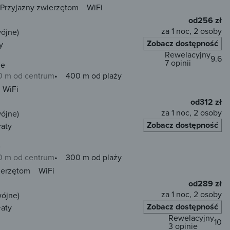
Przyjazny zwierzętom
WiFi
od
256 zł
za 1 noc, 2 osoby
wójne)
Zobacz dostępność
y
Rewelacyjny
9.6
7 opinii
ze
0 m od centrum
400 m od plaży
WiFi
od
312 zł
za 1 noc, 2 osoby
wójne)
Zobacz dostępność
łaty
e
0 m od centrum
300 m od plaży
ierzętom
WiFi
od
289 zł
za 1 noc, 2 osoby
wójne)
Zobacz dostępność
łaty
Rewelacyjny
10
3 opinie