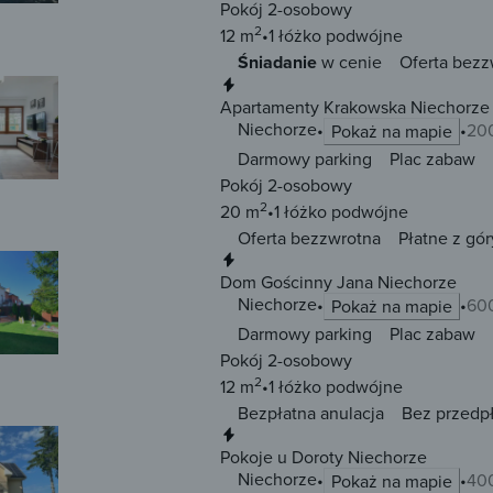
Pokój 2-osobowy
2
12 m
1 łóżko
podwójne
Śniadanie
w cenie
Oferta bezz
Natychmiastowa rezerwacja
Apartamenty Krakowska Niechorze
Niechorze
20
Pokaż na mapie
Darmowy parking
Plac zabaw
Pokój 2-osobowy
2
20 m
1 łóżko
podwójne
Oferta bezzwrotna
Płatne z gór
Natychmiastowa rezerwacja
Dom Gościnny Jana Niechorze
Niechorze
60
Pokaż na mapie
Darmowy parking
Plac zabaw
Pokój 2-osobowy
2
12 m
1 łóżko
podwójne
Bezpłatna anulacja
Bez przedp
Natychmiastowa rezerwacja
Pokoje u Doroty Niechorze
Niechorze
40
Pokaż na mapie