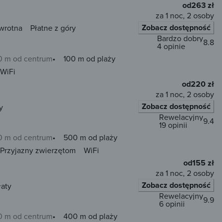
od
263 zł
za 1 noc, 2 osoby
Zobacz dostępność
wrotna
Płatne z góry
Bardzo dobry
8.8
4 opinie
0 m od centrum
100 m od plaży
WiFi
od
220 zł
za 1 noc, 2 osoby
Zobacz dostępność
y
Rewelacyjny
9.4
19 opinii
0 m od centrum
500 m od plaży
Przyjazny zwierzętom
WiFi
od
155 zł
za 1 noc, 2 osoby
Zobacz dostępność
łaty
Rewelacyjny
9.9
6 opinii
0 m od centrum
400 m od plaży