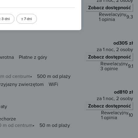
za 1 noc, 2 osoby
wójne)
Zobacz dostępność
y
Rewelacyjny
9.3
1 opinia
± 3 dni
± 7 dni
0 m od centrum
100 m od plaży
od
305 zł
za 1 noc, 2 osoby
Zobacz dostępność
wrotna
Płatne z góry
Rewelacyjny
9.1
3 opinie
 km od centrum
500 m od plaży
rzyjazny zwierzętom
WiFi
od
810 zł
za 1 noc, 2 osoby
Zobacz dostępność
łaty
Rewelacyjny
10
1 opinia
echorze
0 m od centrum
50 m od plaży