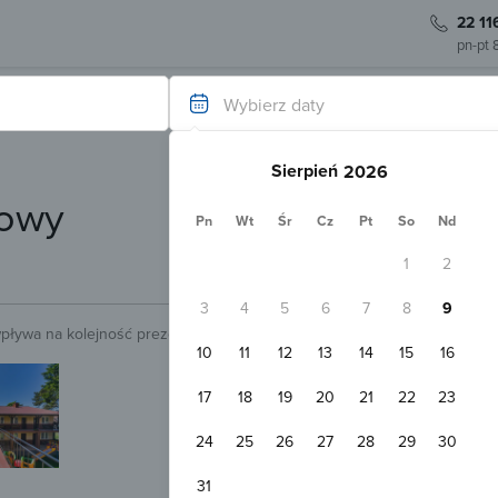
22 11
pn-pt 
Wybierz daty
Sierpień
bowy
Pn
Wt
Śr
Cz
Pt
So
Nd
1
2
3
4
5
6
7
8
9
wpływa na kolejność prezentowanych obiektów.
Sprawdź.
10
11
12
13
14
15
16
Natychmiastowa rezerwacja
U Eli - Dom Gościnny Niechorze
17
18
19
20
21
22
23
Niechorze
50
Pokaż na mapie
24
25
26
27
28
29
30
Darmowy parking
Plac zabaw
Pokój 3-osobowy
31
2