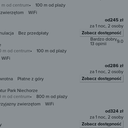
 m od centrum
100 m od plaży
 zwierzętom
WiFi
od
245 zł
za 1 noc, 2 osoby
Zobacz dostępność
nulacja
Bez przedpłaty
Bardzo dobry
9.0
13 opinii
e
0 m od centrum
100 m od plaży
WiFi
od
286 zł
za 1 noc, 2 osoby
Zobacz dostępność
wrotna
Płatne z góry
atur Park Niechorze
0 m od centrum
800 m od plaży
rzyjazny zwierzętom
WiFi
od
324 zł
za 1 noc, 2 osoby
Zobacz dostępność
y