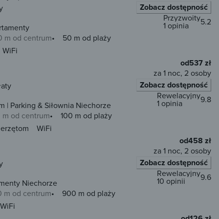
Zobacz dostępność
y
Przyzwoity
5.2
1 opinia
rtamenty
0 m od centrum
50 m od plaży
WiFi
od
537 zł
za 1 noc, 2 osoby
Zobacz dostępność
łaty
Rewelacyjny
9.8
1 opinia
 | Parking & Siłownia Niechorze
 m od centrum
100 m od plaży
ierzętom
WiFi
od
458 zł
za 1 noc, 2 osoby
Zobacz dostępność
y
Rewelacyjny
9.6
10 opinii
amenty Niechorze
0 m od centrum
900 m od plaży
WiFi
od
126 zł