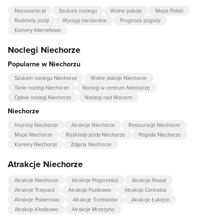
Nocowanie.pl
Szukam noclegu
Wolne pokoje
Mapa Polski
Rozkłady jazdy
Wyciągi narciarskie
Prognoza pogody
Kamery internetowe
Noclegi Niechorze
Popularne w Niechorzu
Szukam noclegu Niechorze
Wolne pokoje Niechorze
Tanie noclegi Niechorze
Noclegi w centrum Niechorze
Opinie noclegi Niechorze
Noclegi nad Morzem
Niechorze
Imprezy Niechorze
Atrakcje Niechorze
Restauracje Niechorze
Mapa Niechorze
Rozkłady jazdy Niechorze
Pogoda Niechorze
Kamery Niechorze
Zdjęcia Niechorze
Atrakcje Niechorze
Atrakcje Niechorze
Atrakcje Pogorzelica
Atrakcje Rewal
Atrakcje Trzęsacz
Atrakcje Pustkowo
Atrakcje Cerkwica
Atrakcje Pobierowo
Atrakcje Trzebiatów
Atrakcje Łukęcin
Atrakcje Kłodkowo
Atrakcje Mrzeżyno