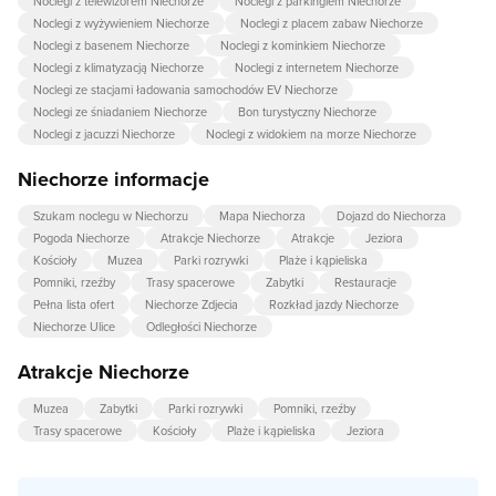
Noclegi z telewizorem Niechorze
Noclegi z parkingiem Niechorze
Noclegi z wyżywieniem Niechorze
Noclegi z placem zabaw Niechorze
Noclegi z basenem Niechorze
Noclegi z kominkiem Niechorze
Noclegi z klimatyzacją Niechorze
Noclegi z internetem Niechorze
Noclegi ze stacjami ładowania samochodów EV Niechorze
Noclegi ze śniadaniem Niechorze
Bon turystyczny Niechorze
Noclegi z jacuzzi Niechorze
Noclegi z widokiem na morze Niechorze
Niechorze informacje
Szukam noclegu w Niechorzu
Mapa Niechorza
Dojazd do Niechorza
Pogoda Niechorze
Atrakcje Niechorze
Atrakcje
Jeziora
Kościoły
Muzea
Parki rozrywki
Plaże i kąpieliska
Pomniki, rzeźby
Trasy spacerowe
Zabytki
Restauracje
Pełna lista ofert
Niechorze Zdjecia
Rozkład jazdy Niechorze
Niechorze Ulice
Odległości Niechorze
Atrakcje Niechorze
Muzea
Zabytki
Parki rozrywki
Pomniki, rzeźby
Trasy spacerowe
Kościoły
Plaże i kąpieliska
Jeziora