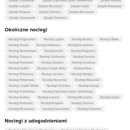
Zabytki Trzebiatów
Zabytki Dąbrówka (pow. świdwiński)
Zabytki Redliny
Zabytki Łukęcin
Zabytki Mrzeżyno
Zabytki Gąbin
Zabytki Radawka
Zabytki Rogowo
Zabytki Żukowo
Zabytki Wrzosowo
Zabytki Dziwnówek
Zabytki Dziwnów
Okoliczne noclegi
Noclegi Pogorzelica
Noclegi Lędzin
Noclegi Skalno
Noclegi Śliwin
Noclegi Rewal
Noclegi Ninikowo
Noclegi Drozdowo
Noclegi Skrobotowo
Noclegi Kusin
Noclegi Rogozina
Noclegi Trzęsacz
Noclegi Gocławice
Noclegi Karnice
Noclegi Pustkowo
Noclegi Zapolice
Noclegi Dreżewo
Noclegi Sadlno
Noclegi Czaplin Mały
Noclegi Niwy
Noclegi Włodarka
Noclegi Janowo
Noclegi Niedysz
Noclegi Pobierowo
Noclegi Niczonów
Noclegi Mojszewo
Noclegi Czaplin Wielki
Noclegi Cerkwica
Noclegi Gostyń
Noclegi Trzebiatów
Noclegi Dąbrówka (pow. świdwiński)
Noclegi Redliny
Noclegi Łukęcin
Noclegi Mrzeżyno
Noclegi Gąbin
Noclegi Radawka
Noclegi Rogowo
Noclegi Żukowo
Noclegi Wrzosowo
Noclegi Dziwnówek
Noclegi Dziwnów
Noclegi z udogodnieniami