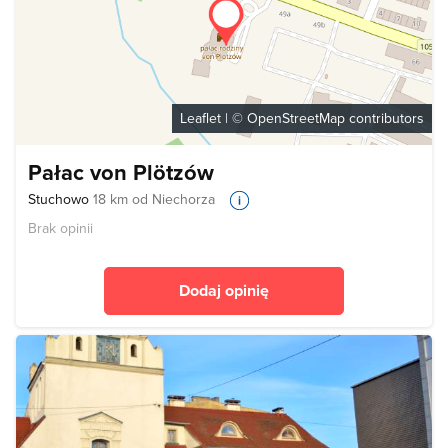
Leaflet
| ©
OpenStreetMap
contributors
Pałac von Plötzów
Stuchowo
18 km od Niechorza
Brak opinii
Dodaj opinię