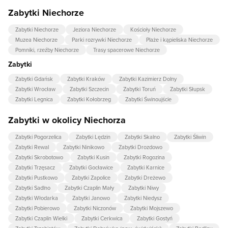
Zabytki Niechorze
Zabytki Niechorze
Jeziora Niechorze
Kościoły Niechorze
Muzea Niechorze
Parki rozrywki Niechorze
Plaże i kąpieliska Niechorze
Pomniki, rzeźby Niechorze
Trasy spacerowe Niechorze
Zabytki
Zabytki Gdańsk
Zabytki Kraków
Zabytki Kazimierz Dolny
Zabytki Wrocław
Zabytki Szczecin
Zabytki Toruń
Zabytki Słupsk
Zabytki Legnica
Zabytki Kołobrzeg
Zabytki Świnoujście
Zabytki w okolicy Niechorza
Zabytki Pogorzelica
Zabytki Lędzin
Zabytki Skalno
Zabytki Śliwin
Zabytki Rewal
Zabytki Ninikowo
Zabytki Drozdowo
Zabytki Skrobotowo
Zabytki Kusin
Zabytki Rogozina
Zabytki Trzęsacz
Zabytki Gocławice
Zabytki Karnice
Zabytki Pustkowo
Zabytki Zapolice
Zabytki Dreżewo
Zabytki Sadlno
Zabytki Czaplin Mały
Zabytki Niwy
Zabytki Włodarka
Zabytki Janowo
Zabytki Niedysz
Zabytki Pobierowo
Zabytki Niczonów
Zabytki Mojszewo
Zabytki Czaplin Wielki
Zabytki Cerkwica
Zabytki Gostyń