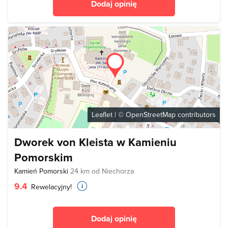
Dodaj opinię
Leaflet
| ©
OpenStreetMap
contributors
Dworek von Kleista w Kamieniu
Pomorskim
Kamień Pomorski
24 km od Niechorza
9.4
Rewelacyjny!
Dodaj opinię