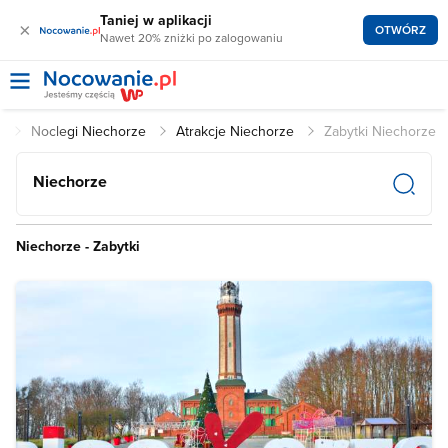
Taniej w aplikacji
×
OTWÓRZ
Nawet 20% zniżki po zalogowaniu
l
Noclegi Niechorze
Atrakcje Niechorze
Zabytki Niechorze
Niechorze
Niechorze - Zabytki