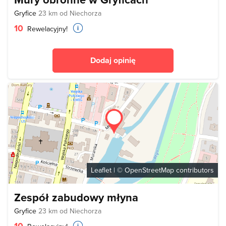
Gryfice
23 km od Niechorza
10
Rewelacyjny!
Dodaj opinię
Leaflet
| ©
OpenStreetMap
contributors
Zespół zabudowy młyna
Gryfice
23 km od Niechorza
10