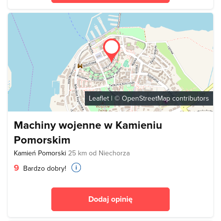
Leaflet
| ©
OpenStreetMap
contributors
Machiny wojenne w Kamieniu
Pomorskim
Kamień Pomorski
25 km od Niechorza
9
Bardzo dobry!
Dodaj opinię