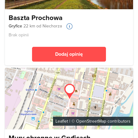
Baszta Prochowa
Gryfice
22 km od Niechorza
Brak opinii
Dodaj opinię
Leaflet
| ©
OpenStreetMap
contributors
Mury obronne w Gryficach