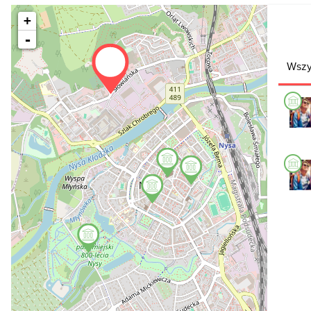
+
-
Wszy