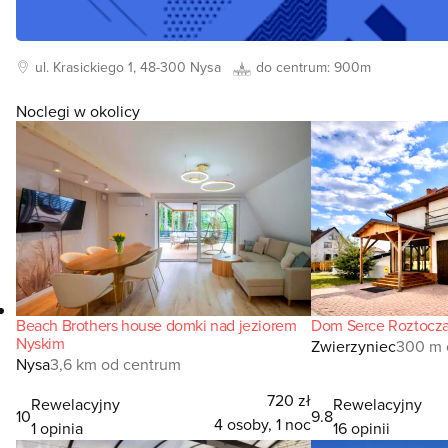
ul. Krasickiego
1, 48-300
Nysa
do centrum:
900m
Noclegi w okolicy
Beach Brothers house domki nad jeziorem
Nyskim
Zwierzyniec
300 m 
Nysa
3,6 km od centrum
720 zł
Rewelacyjny
Rewelacyjny
10
9.8
4 osoby, 1 noc
1 opinia
16 opinii