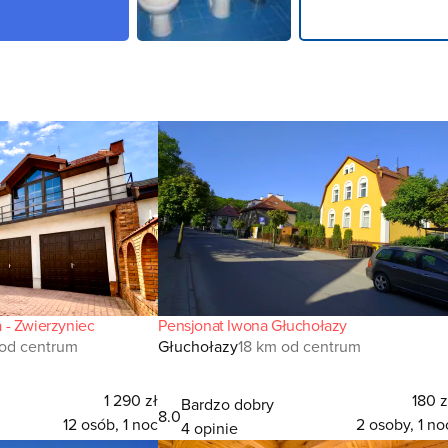
Dom Serce Roztocza - Zwierzyniec
Pensjonat Iwona Głuchołazy
od centrum
Głuchołazy
18 km od centrum
1 290 zł
180 z
Bardzo dobry
8.0
12 osób, 1 noc
2 osoby, 1 no
4 opinie