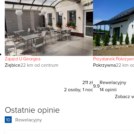
Zajazd U Georgea
Przystanek Pokrzyw
Ziębice
22 km od centrum
Pokrzywna
22 km o
211 zł
Rewelacyjny
9.9
2 osoby, 1 noc
14 opinii
Zobacz w
Ostatnie opinie
10
Rewelacyjny