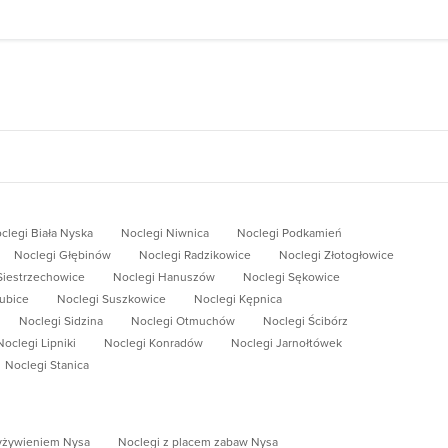
clegi Biała Nyska
Noclegi Niwnica
Noclegi Podkamień
Noclegi Głębinów
Noclegi Radzikowice
Noclegi Złotogłowice
Siestrzechowice
Noclegi Hanuszów
Noclegi Sękowice
ubice
Noclegi Suszkowice
Noclegi Kępnica
Noclegi Sidzina
Noclegi Otmuchów
Noclegi Ścibórz
Noclegi Lipniki
Noclegi Konradów
Noclegi Jarnołtówek
Noclegi Stanica
yżywieniem Nysa
Noclegi z placem zabaw Nysa