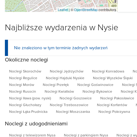
Leaflet
| ©
OpenStreetMap
contributors
Najbliższe wydarzenia w Nysie
Nie znaleziono w tym terminie żadnych wydarzeń
Okoliczne noclegi
Noclegi Skorochów
Noclegi Jędrzychów
Noclegi Konradowa
No
Noclegi Regulice
Noclegi Hajduki Nyskie
Noclegi Wyszków Śląski
Noclegi Morów
Noclegi Przełęk
Noclegi Goświnowice
Noclegi 
Noclegi Rusocin
Noclegi Kwiatków
Noclegi Bykowice
Noclegi K
Noclegi Iława (pow. nyski)
Noclegi Goszowice
Noclegi Pakosławice
Noclegi Głuchołazy
Noclegi Trzeboszowice
Noclegi Korfantów
Noclegi Łąka Prudnicka
Noclegi Moszczanka
Noclegi Pokrzywna
Noclegi z udogodnieniami
Noclegi z telewizorem Nysa
Noclegi z parkingiem Nysa
Noclegi z w