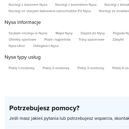
Noclegi z basenem Nysa
Noclegi z kominkiem Nysa
Noclegi z klima
Noclegi ze stacjami ładowania samochodów EV Nysa
Noclegi ze śniada
Nysa informacje
Szukam noclegu w Nysie
Mapa Nysy
Dojazd do Nysy
Pogoda N
Obiekty sportowe
Plaże i kąpieliska
Trasy spacerowe
Zabytki
Nysa Ulice
Odległości Nysa
Nysa typy usług
Pokój 1-osobowy
Pokój 2-osobowy
Pokój 3-osobowy
Pokój 4-o
Potrzebujesz pomocy?
Jeśli masz jakieś pytania lub potrzebujesz wsparcia, skonta