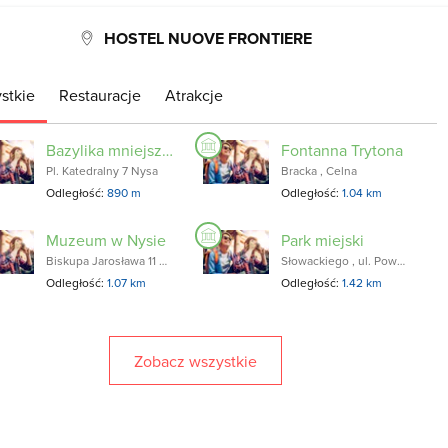
HOSTEL NUOVE FRONTIERE
stkie
Restauracje
Atrakcje
Bazylika mniejsza pw. św. Jakuba Apostoła i św. Agnieszki
Fontanna Trytona
Pl. Katedralny 7 Nysa
Bracka , Celna
Odległość:
890 m
Odległość:
1.04 km
Muzeum w Nysie
Park miejski
Biskupa Jarosława 11 Nysa
Słowackiego , ul. Powstańców Śląskich
Odległość:
1.07 km
Odległość:
1.42 km
Zobacz wszystkie