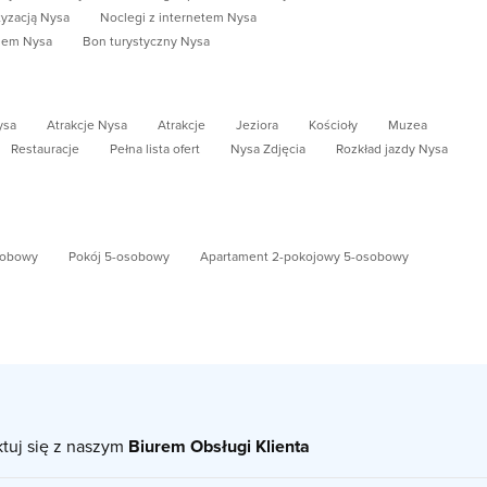
tyzacją Nysa
Noclegi z internetem Nysa
niem Nysa
Bon turystyczny Nysa
ysa
Atrakcje Nysa
Atrakcje
Jeziora
Kościoły
Muzea
Restauracje
Pełna lista ofert
Nysa Zdjęcia
Rozkład jazdy Nysa
sobowy
Pokój 5-osobowy
Apartament 2-pokojowy 5-osobowy
ktuj się z naszym
Biurem Obsługi Klienta