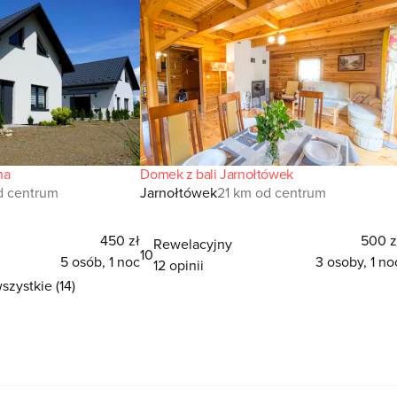
na
Domek z bali Jarnołtówek
d centrum
Jarnołtówek
21 km od centrum
450 zł
500 z
Rewelacyjny
10
5 osób, 1 noc
3 osoby, 1 no
12 opinii
szystkie (14)