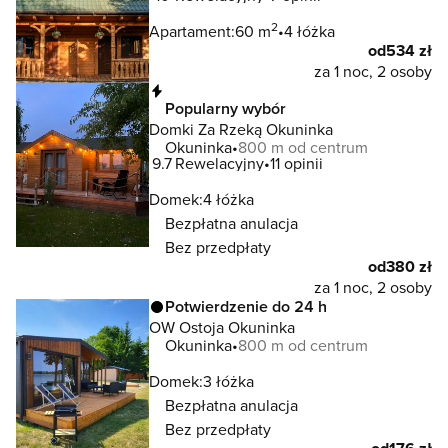
2
Apartament:
60 m
4 łóżka
od
534 zł
za 1 noc, 2 osoby
Natychmiastowa rezerwacja
Popularny wybór
Domki Za Rzeką Okuninka
Okuninka
800 m od centrum
9.7
Rewelacyjny
11 opinii
Domek:
4 łóżka
Bezpłatna anulacja
Bez przedpłaty
od
380 zł
za 1 noc, 2 osoby
Potwierdzenie do 24 h
OW Ostoja Okuninka
Okuninka
800 m od centrum
Domek:
3 łóżka
Bezpłatna anulacja
Bez przedpłaty