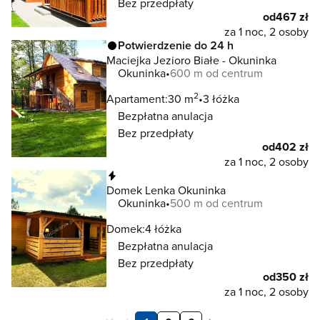
Bez przedpłaty
od
467 zł
za 1 noc, 2 osoby
Potwierdzenie do 24 h
Maciejka Jezioro Białe - Okuninka
Okuninka
600 m od centrum
2
Apartament:
30 m
3 łóżka
Bezpłatna anulacja
Bez przedpłaty
od
402 zł
za 1 noc, 2 osoby
Natychmiastowa rezerwacja
Domek Lenka Okuninka
Okuninka
500 m od centrum
Domek:
4 łóżka
Bezpłatna anulacja
Bez przedpłaty
od
350 zł
za 1 noc, 2 osoby