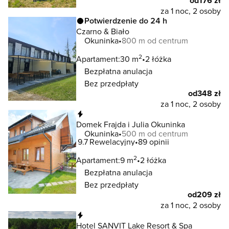
od
176 zł
za 1 noc, 2 osoby
Potwierdzenie do 24 h
Czarno & Biało
Okuninka
800 m od centrum
2
Apartament:
30 m
2 łóżka
Bezpłatna anulacja
Bez przedpłaty
od
348 zł
za 1 noc, 2 osoby
Natychmiastowa rezerwacja
Domek Frajda i Julia Okuninka
Okuninka
500 m od centrum
9.7
Rewelacyjny
89 opinii
2
Apartament:
9 m
2 łóżka
Bezpłatna anulacja
Bez przedpłaty
od
209 zł
za 1 noc, 2 osoby
Natychmiastowa rezerwacja
Hotel SANVIT Lake Resort & Spa