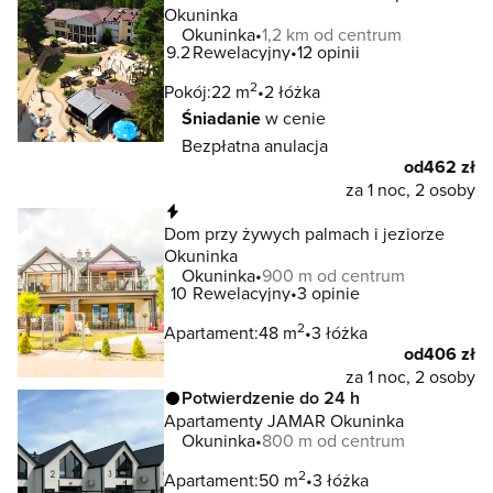
Okuninka
Okuninka
1,2 km od centrum
9.2
Rewelacyjny
12 opinii
2
Pokój:
22 m
2 łóżka
Śniadanie
w cenie
Bezpłatna anulacja
od
462 zł
za 1 noc, 2 osoby
Natychmiastowa rezerwacja
Dom przy żywych palmach i jeziorze
Okuninka
Okuninka
900 m od centrum
10
Rewelacyjny
3 opinie
2
Apartament:
48 m
3 łóżka
od
406 zł
za 1 noc, 2 osoby
Potwierdzenie do 24 h
Apartamenty JAMAR Okuninka
Okuninka
800 m od centrum
2
Apartament:
50 m
3 łóżka