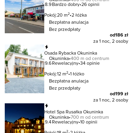
8.9
Bardzo dobry
26 opinii
2
Pokój:
20 m
2 łóżka
Bezpłatna anulacja
Bez przedpłaty
od
186 zł
za 1 noc, 2 osoby
Natychmiastowa rezerwacja
Osada Rybacka Okuninka
Okuninka
400 m od centrum
9.6
Rewelacyjny
34 opinie
2
Pokój:
12 m
1 łóżko
Bezpłatna anulacja
Bez przedpłaty
od
199 zł
za 1 noc, 2 osoby
Natychmiastowa rezerwacja
Hotel Spa Rusałka Okuninka
Okuninka
700 m od centrum
9.4
Rewelacyjny
10 opinii
2
Pokój:
18 m
2 łóżka