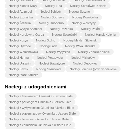
Noclegi Żłobek Duży
Noclegi Luta
Noclegi Korolówka-Kolonia
Noclegi Adampol
Noclegi Sobibór
Noclegi Suszno
Noclegi Szuminka
Noclegi Suchawa
Noclegi Korolówka
Noclegi Żdżarka
Noclegi Dubeczno
Noclegi Wołczyny
Noclegi Wyryki-Adampol
Noclegi Różanka
Noclegi Połód
Noclegi Korolówka-Osada
Noclegi Szcześniki
Noclegi Hańsk-Kolonia
Noclegi Kosyń
Noclegi Stulno
Noclegi Majdan Stuleński
Noclegi Ujazdów
Noclegi Lack
Noclegi Wola Uhruska
Noclegi Wołoskowola
Noclegi Wytyczno
Noclegi Zahajki-Kolonia
Noclegi Hanna
Noclegi Pieszowola
Noclegi Michałów
Noclegi Urszulin
Noclegi Sławatycze
Noclegi Dębowiec
Noclegi Babsk
Noclegi Sosnowica
Noclegi Łomnica (pow. włodawski)
Noclegi Stare Załucze
Noclegi z udogodnieniami
Noclegi z telewizorem Okuninka / Jezioro Białe
Noclegi z parkingiem Okuninka / Jezioro Białe
Noclegi z wyżywieniem Okuninka / Jezioro Białe
Noclegi z placem zabaw Okuninka / Jezioro Białe
Noclegi z basenem Okuninka / Jezioro Białe
Noclegi z kominkiem Okuninka / Jezioro Białe