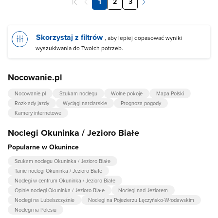
1
2
3
Skorzystaj z filtrów
, aby lepiej dopasować wyniki
wyszukiwania do Twoich potrzeb.
Nocowanie.pl
Nocowanie.pl
Szukam noclegu
Wolne pokoje
Mapa Polski
Rozkłady jazdy
Wyciągi narciarskie
Prognoza pogody
Kamery internetowe
Noclegi Okuninka / Jezioro Białe
Popularne w Okunince
Szukam noclegu Okuninka / Jezioro Białe
Tanie noclegi Okuninka / Jezioro Białe
Noclegi w centrum Okuninka / Jezioro Białe
Opinie noclegi Okuninka / Jezioro Białe
Noclegi nad Jeziorem
Noclegi na Lubelszczyźnie
Noclegi na Pojezierzu Łęczyńsko-Włodawskim
Noclegi na Polesiu