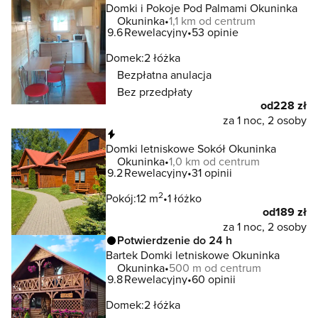
Domki i Pokoje Pod Palmami Okuninka
Okuninka
1,1 km od centrum
9.6
Rewelacyjny
53 opinie
Domek:
2 łóżka
Bezpłatna anulacja
Bez przedpłaty
od
228 zł
za 1 noc, 2 osoby
Natychmiastowa rezerwacja
Domki letniskowe Sokół Okuninka
Okuninka
1,0 km od centrum
9.2
Rewelacyjny
31 opinii
2
Pokój:
12 m
1 łóżko
od
189 zł
za 1 noc, 2 osoby
Potwierdzenie do 24 h
Bartek Domki letniskowe Okuninka
Okuninka
500 m od centrum
9.8
Rewelacyjny
60 opinii
Domek:
2 łóżka