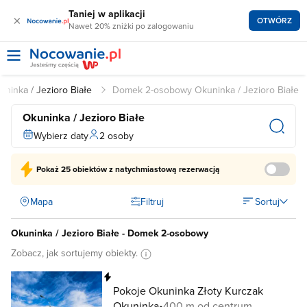
Taniej w aplikacji
×
OTWÓRZ
Nawet 20% zniżki po zalogowaniu
uninka / Jezioro Białe
Domek 2-osobowy Okuninka / Jezioro Białe
Okuninka / Jezioro Białe
Wybierz daty
2 osoby
Pokaż
25 obiektów
z natychmiastową rezerwacją
Mapa
Filtruj
Sortuj
Okuninka / Jezioro Białe - Domek 2-osobowy
Zobacz, jak sortujemy obiekty.
Natychmiastowa rezerwacja
Pokoje Okuninka Złoty Kurczak
Okuninka
400 m od centrum