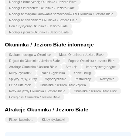
Noclegi z klimatyzacją Okuninka / Jezioro Białe
Noclegi z internetem Okuninka / Jezioro Białe
Noclegi ze stacjami ładowania samochodów EV Okuninka / Jezioro Białe
Noclegi ze śniadaniem Okuninka / Jezioro Białe
Bon turystyczny Okuninka / Jezioro Białe
Noclegi z jacuzzi Okuninka / Jezioro Białe
Okuninka / Jezioro Białe informacje
Szukam noclegu w Okunince
Mapa Okuninka / Jezioro Białe
Dojazd do Okuninka / Jezioro Białe
Pogoda Okuninka / Jezioro Białe
Atrakcje Okuninka / Jezioro Białe
Atrakcje
Imprezy integracyjne
Kluby, dyskoteki
Plaże i kąpieliska
Konie i kuligi
Spływy, rejsy, kursy
Wypożyczalnie
Restauracje
Rozrywka
Pełna lista ofert
Okuninka / Jezioro Białe Zdjecia
Rozkład jazdy Okuninka / Jezioro Białe
Okuninka / Jezioro Białe Ulice
Odległości Okuninka / Jezioro Białe
Atrakcje Okuninka / Jezioro Białe
Plaże i kąpieliska
Kluby, dyskoteki