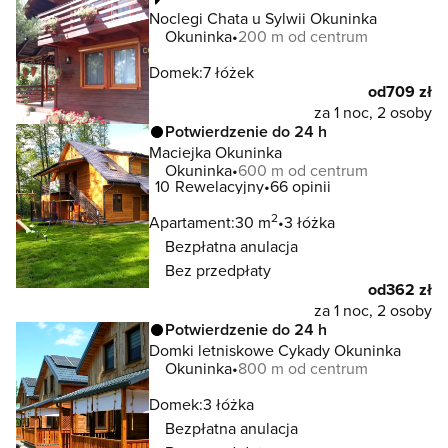
Noclegi Chata u Sylwii Okuninka
Okuninka
200 m od centrum
Domek:
7 łóżek
od
709 zł
za 1 noc, 2 osoby
Potwierdzenie do 24 h
Maciejka Okuninka
Okuninka
600 m od centrum
10
Rewelacyjny
66 opinii
2
Apartament:
30 m
3 łóżka
Bezpłatna anulacja
Bez przedpłaty
od
362 zł
za 1 noc, 2 osoby
Potwierdzenie do 24 h
Domki letniskowe Cykady Okuninka
Okuninka
800 m od centrum
Domek:
3 łóżka
Bezpłatna anulacja