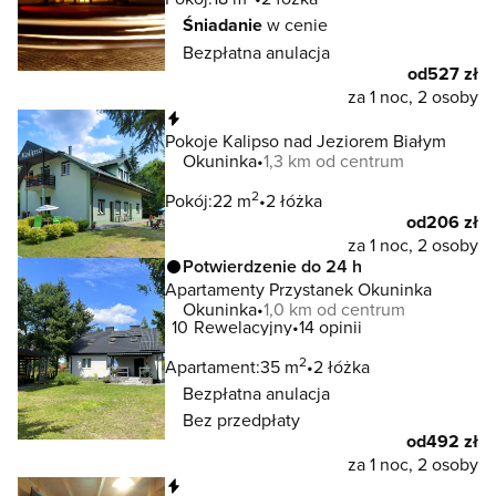
Śniadanie
w cenie
Bezpłatna anulacja
od
527 zł
za 1 noc, 2 osoby
Natychmiastowa rezerwacja
Pokoje Kalipso nad Jeziorem Białym
Okuninka
1,3 km od centrum
2
Pokój:
22 m
2 łóżka
od
206 zł
za 1 noc, 2 osoby
Potwierdzenie do 24 h
Apartamenty Przystanek Okuninka
Okuninka
1,0 km od centrum
10
Rewelacyjny
14 opinii
2
Apartament:
35 m
2 łóżka
Bezpłatna anulacja
Bez przedpłaty
od
492 zł
za 1 noc, 2 osoby
Natychmiastowa rezerwacja