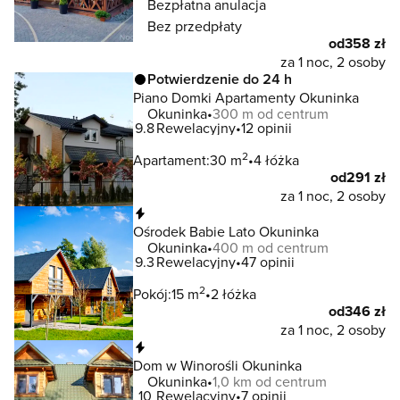
Bezpłatna anulacja
Bez przedpłaty
od
358 zł
za 1 noc, 2 osoby
Potwierdzenie do 24 h
Piano Domki Apartamenty Okuninka
Okuninka
300 m od centrum
9.8
Rewelacyjny
12 opinii
2
Apartament:
30 m
4 łóżka
od
291 zł
za 1 noc, 2 osoby
Natychmiastowa rezerwacja
Ośrodek Babie Lato Okuninka
Okuninka
400 m od centrum
9.3
Rewelacyjny
47 opinii
2
Pokój:
15 m
2 łóżka
od
346 zł
za 1 noc, 2 osoby
Natychmiastowa rezerwacja
Dom w Winorośli Okuninka
Okuninka
1,0 km od centrum
10
Rewelacyjny
7 opinii