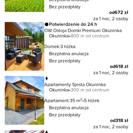
Bez przedpłaty
od
672 zł
za 1 noc, 2 osoby
Potwierdzenie do 24 h
OW Ostoja Domki Premium Okuninka
Okuninka
800 m od centrum
Domek:
3 łóżka
Bezpłatna anulacja
Bez przedpłaty
od
618 zł
za 1 noc, 2 osoby
Natychmiastowa rezerwacja
Apartamenty Sjesta Okuninka
Okuninka
300 m od centrum
2
Apartament:
35 m
5 łóżek
Bezpłatna anulacja
Bez przedpłaty
od
318 zł
za 1 noc, 2 osoby
Natychmiastowa rezerwacja