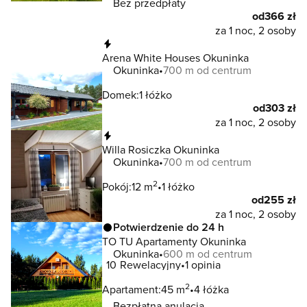
Bez przedpłaty
od
366 zł
za 1 noc, 2 osoby
Natychmiastowa rezerwacja
Arena White Houses Okuninka
Okuninka
700 m od centrum
Domek:
1 łóżko
od
303 zł
za 1 noc, 2 osoby
Natychmiastowa rezerwacja
Willa Rosiczka Okuninka
Okuninka
700 m od centrum
2
Pokój:
12 m
1 łóżko
od
255 zł
za 1 noc, 2 osoby
Potwierdzenie do 24 h
TO TU Apartamenty Okuninka
Okuninka
600 m od centrum
10
Rewelacyjny
1 opinia
2
Apartament:
45 m
4 łóżka
Bezpłatna anulacja