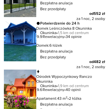
Bezpłatna anulacja
Bez przedpłaty
od
552 zł
za 1 noc, 2 osoby
Potwierdzenie do 24 h
Domek Leśniczówka 8 Okuninka
Okuninka
1,5 km od centrum
9.9
Rewelacyjny
34 opinie
Domek:
6 łóżek
Bezpłatna anulacja
Bez przedpłaty
od
482 zł
za 1 noc, 2 osoby
Natychmiastowa rezerwacja
Ośrodek Wypoczynkowy Ranczo
Okuninka
Okuninka
1,9 km od centrum
9.6
Rewelacyjny
40 opinii
2
Apartament:
43 m
2 łóżka
Bezpłatna anulacja