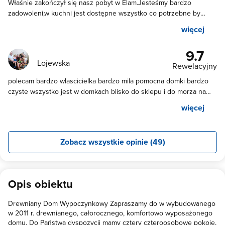
Właśnie zakończył się nasz pobyt w Elam.Jesteśmy bardzo
zadowoleni,w kuchni jest dostępne wszystko co potrzebne by
ugotować ,zjeść .Pokoje są czyste a Pani Ela przemiła.Do plaży
więcej
blisko i sklepów też.Czego brakowało albo raczej można by dodać
w przyszłości to parasol przy stołach i jakieś małe oświetlenie przy
9.7
lustrze.Polecam z czystym sumieniem👍
Lojewska
Rewelacyjny
polecam bardzo wlascicielka bardzo mila pomocna domki bardzo
czyste wszystko jest w domkach blisko do sklepu i do morza na
podworku jest bogaty plac zabaw sa grile i miejsca przy grilu gdzie
więcej
mozna posiedziec .Miło było spedzac czas włascicielka bardzo
przyjemna polecam ja napewno tam jeszcze wroce
Zobacz wszystkie opinie (49)
Opis obiektu
Drewniany Dom Wypoczynkowy Zapraszamy do w wybudowanego
w 2011 r. drewnianego, całorocznego, komfortowo wyposażonego
domu. Do Państwa dyspozycji mamy cztery czteroosobowe pokoje,