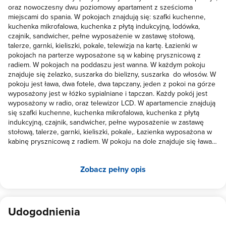
oraz nowoczesny dwu poziomowy apartament z sześcioma
miejscami do spania. W pokojach znajdują się: szafki kuchenne,
kuchenka mikrofalowa, kuchenka z płytą indukcyjną, lodówka,
czajnik, sandwicher, pełne wyposażenie w zastawę stołową,
talerze, garnki, kieliszki, pokale, telewizja na kartę. Łazienki w
pokojach na parterze wyposażone są w kabinę prysznicową z
radiem. W pokojach na poddaszu jest wanna. W każdym pokoju
znajduje się żelazko, suszarka do bielizny, suszarka do włosów. W
pokoju jest ława, dwa fotele, dwa tapczany, jeden z pokoi na górze
wyposażony jest w łóżko sypialniane i tapczan. Każdy pokój jest
wyposażony w radio, oraz telewizor LCD. W apartamencie znajdują
się szafki kuchenne, kuchenka mikrofalowa, kuchenka z płytą
indukcyjną, czajnik, sandwicher, pełne wyposażenie w zastawę
stołową, talerze, garnki, kieliszki, pokale,. Łazienka wyposażona w
kabinę prysznicową z radiem. W pokoju na dole znajduje się ława,
dwa fotele, tapczan, na górze w jednym z pokoi znajduje się duże
łóżko sypialniane z ławą i dwoma fotelami, a drugim pokoju ława,
Zobacz pełny opis
dwa fotele, oraz dwa pojedyncze łóżka. W apartamencie jest
żelazko, suszarka do bielizny, suszarka do włosów, radio, oraz
telewizor LCD. Drewniane Domki Wypoczynkowe Zapraszamy do
wybudowanych w roku 2012 trzech drewnianych, całorocznych
domków wczasowych. Są one komfortowo wyposażone z
Udogodnienia
miejscem do spania dla 6 osób. W domkach znajduje się na