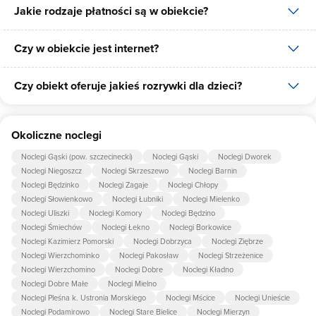
Jakie rodzaje płatności są w obiekcie?
Czy w obiekcie jest internet?
W obiekcie dostępne są następujące formy płatności: gotówka,
płatność przelewem.
Czy obiekt oferuje jakieś rozrywki dla dzieci?
Tak, Elam udostępnia dla swoich gości internet.
Tak, w obiekcie dla dzieci są przygotowane: plac zabaw dla dzieci,
Okoliczne noclegi
trampolina.
Noclegi Gąski (pow. szczecinecki)
Noclegi Gąski
Noclegi Dworek
Noclegi Niegoszcz
Noclegi Skrzeszewo
Noclegi Barnin
Noclegi Będzinko
Noclegi Zagaje
Noclegi Chłopy
Noclegi Słowienkowo
Noclegi Łubniki
Noclegi Mielenko
Noclegi Uliszki
Noclegi Komory
Noclegi Będzino
Noclegi Śmiechów
Noclegi Łekno
Noclegi Borkowice
Noclegi Kazimierz Pomorski
Noclegi Dobrzyca
Noclegi Ziębrze
Noclegi Wierzchominko
Noclegi Pakosław
Noclegi Strzeżenice
Noclegi Wierzchomino
Noclegi Dobre
Noclegi Kładno
Noclegi Dobre Małe
Noclegi Mielno
Noclegi Pleśna k. Ustronia Morskiego
Noclegi Mścice
Noclegi Unieście
Noclegi Podamirowo
Noclegi Stare Bielice
Noclegi Mierzyn