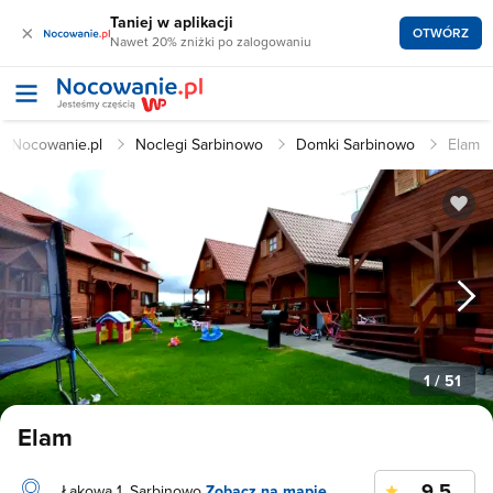
Taniej w aplikacji
×
OTWÓRZ
Nawet 20% zniżki po zalogowaniu
Nocowanie.pl
Noclegi Sarbinowo
Domki Sarbinowo
Elam
1
/ 51
Elam
9.5
Łąkowa 1, Sarbinowo
Zobacz na mapie