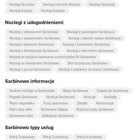
Noclegi Skoczów
Noclegi Ustronie Morskie
Noclegi Sianożęty
Noclegi Kukinia
Noclegi Koszalin
Noclegi z udogodnieniami
Noclegi z telewizorem Sarbinowo
Noclegi z parkingiem Sarbinowo
Noclegi z wyżywieniem Sarbinowo
Noclegi z placem zabaw Sarbinowo
Noclegi z basenem Sarbinowo
Noclegi z kominkiem Sarbinowo
Noclegi z klimatyzacją Sarbinowo
Noclegi z internetem Sarbinowo
Noclegi ze stacjami ładowania samochodów EV Sarbinowo
Noclegi ze śniadaniem Sarbinowo
Bon turystyczny Sarbinowo
Noclegi z jacuzzi Sarbinowo
Noclegi z widokiem na morze Sarbinowo
Sarbinowo informacje
Szukam noclegu w Sarbinowie
Mapa Sarbinowa
Dojazd do Sarbinowa
Pogoda Sarbinowo
Atrakcje Sarbinowo
Atrakcje
Kościoły
Plaże i kąpieliska
Trasy spacerowe
Zabytki
Restauracje
Pełna lista ofert
Sarbinowo Zdjęcia
Rozkład jazdy Sarbinowo
Sarbinowo Ulice
Odległości Sarbinowo
Sarbinowo typy usług
Pokój 2-osobowy
Pokój 3-osobowy
Pokój 4-osobowy