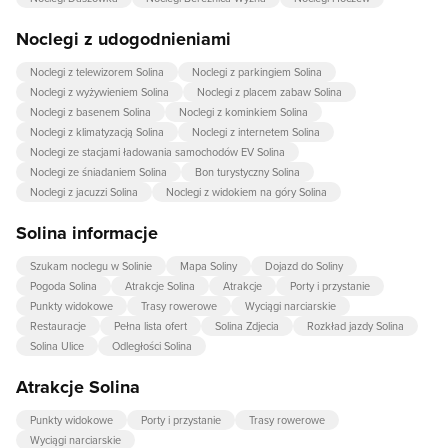
Noclegi z udogodnieniami
Noclegi z telewizorem Solina
Noclegi z parkingiem Solina
Noclegi z wyżywieniem Solina
Noclegi z placem zabaw Solina
Noclegi z basenem Solina
Noclegi z kominkiem Solina
Noclegi z klimatyzacją Solina
Noclegi z internetem Solina
Noclegi ze stacjami ładowania samochodów EV Solina
Noclegi ze śniadaniem Solina
Bon turystyczny Solina
Noclegi z jacuzzi Solina
Noclegi z widokiem na góry Solina
Solina informacje
Szukam noclegu w Solinie
Mapa Soliny
Dojazd do Soliny
Pogoda Solina
Atrakcje Solina
Atrakcje
Porty i przystanie
Punkty widokowe
Trasy rowerowe
Wyciągi narciarskie
Restauracje
Pełna lista ofert
Solina Zdjecia
Rozkład jazdy Solina
Solina Ulice
Odległości Solina
Atrakcje Solina
Punkty widokowe
Porty i przystanie
Trasy rowerowe
Wyciągi narciarskie