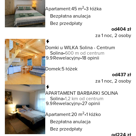
2
Apartament:
45 m
3 łóżka
Bezpłatna anulacja
Bez przedpłaty
od
404 zł
za 1 noc, 2 osoby
Natychmiastowa rezerwacja
Domki u WILKA Solina - Centrum
Solina
600 m od centrum
9.9
Rewelacyjny
18 opinii
Domek:
5 łóżek
od
437 zł
za 1 noc, 2 osoby
Natychmiastowa rezerwacja
APARTAMENT BARBARKI SOLINA
Solina
1,2 km od centrum
9.9
Rewelacyjny
27 opinii
2
Apartament:
20 m
1 łóżko
Bezpłatna anulacja
Bez przedpłaty
od
224 zł