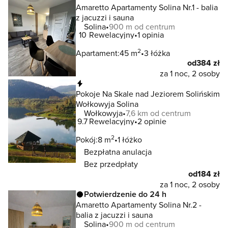
Amaretto Apartamenty Solina Nr.1 - balia
z jacuzzi i sauna
Solina
900 m od centrum
10
Rewelacyjny
1 opinia
2
Apartament:
45 m
3 łóżka
od
384 zł
za 1 noc, 2 osoby
Natychmiastowa rezerwacja
Pokoje Na Skale nad Jeziorem Solińskim
Wołkowyja Solina
Wołkowyja
7,6 km od centrum
9.7
Rewelacyjny
2 opinie
2
Pokój:
8 m
1 łóżko
Bezpłatna anulacja
Bez przedpłaty
od
184 zł
za 1 noc, 2 osoby
Potwierdzenie do 24 h
Amaretto Apartamenty Solina Nr.2 -
balia z jacuzzi i sauna
Solina
900 m od centrum