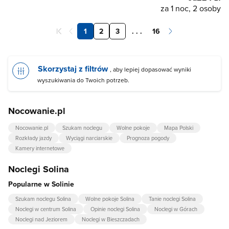
za 1 noc, 2 osoby
1
2
3
. . .
16
Skorzystaj z filtrów
, aby lepiej dopasować wyniki
wyszukiwania do Twoich potrzeb.
Nocowanie.pl
Nocowanie.pl
Szukam noclegu
Wolne pokoje
Mapa Polski
Rozkłady jazdy
Wyciągi narciarskie
Prognoza pogody
Kamery internetowe
Noclegi Solina
Popularne w Solinie
Szukam noclegu Solina
Wolne pokoje Solina
Tanie noclegi Solina
Noclegi w centrum Solina
Opinie noclegi Solina
Noclegi w Górach
Noclegi nad Jeziorem
Noclegi w Bieszczadach