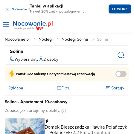
Taniej w aplikacji
×
OTWÓRZ
Nawet 20% zniżki po zalogowaniu
Nocowanie.pl
Noclegi
Noclegi Solina
Solina
Solina
Wybierz daty
2 osoby
Pokaż
322 obiekty
z natychmiastową rezerwacją
Mapa
Filtruj
Sortuj
Solina - Apartament 10-osobowy
Zobacz, jak sortujemy obiekty.
Natychmiastowa rezerwacja
Domek Bieszczadzka Hawira Polańczyk
Polańczyk
2,2 km od centrum