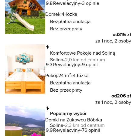
9.8
Rewelacyjny
3 opinie
Domek:
4 łóżka
Bezpłatna anulacja
Bez przedpłaty
od
315 zł
za 1 noc, 2 osoby
Natychmiastowa rezerwacja
Komfortowe Pokoje nad Soliną
Solina
2,0 km od centrum
9.3
Rewelacyjny
9 opinii
2
Pokój:
24 m
4 łóżka
Bezpłatna anulacja
Bez przedpłaty
od
206 zł
za 1 noc, 2 osoby
Natychmiastowa rezerwacja
Popularny wybór
Domki na Żukowcu Bóbrka
Solina
2,3 km od centrum
9.9
Rewelacyjny
76 opinii