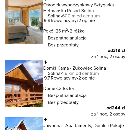
Ośrodek wypoczynkowy Sztygarka
Hetmańska Resort Solina
Solina
600 m od centrum
9.8
Rewelacyjny
2 opinie
2
Pokój:
26 m
2 łóżka
Bezpłatna anulacja
Bez przedpłaty
od
319 zł
za 1 noc, 2 osoby
Natychmiastowa rezerwacja
Domki Kama - Żukowiec Solina
Solina
1,9 km od centrum
9.7
Rewelacyjny
2 opinie
Domek:
2 łóżka
Bezpłatna anulacja
Bez przedpłaty
od
244 zł
za 1 noc, 2 osoby
Natychmiastowa rezerwacja
Jaworina - Apartamenty, Domki i Pokoje