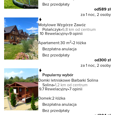
Bez przedpłaty
od
589 zł
za 1 noc, 2 osoby
Natychmiastowa rezerwacja
Motylowe Wzgórze Zawóz
Polańczyk
6,8 km od centrum
10
Rewelacyjny
9 opinii
2
Apartament:
30 m
2 łóżka
Bezpłatna anulacja
Bez przedpłaty
od
300 zł
za 1 noc, 2 osoby
Natychmiastowa rezerwacja
Popularny wybór
Domki letniskowe Barbarki Solina
Solina
1,2 km od centrum
9.7
Rewelacyjny
7 opinii
Domek:
2 łóżka
Bezpłatna anulacja
Bez przedpłaty