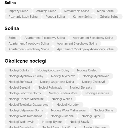
Solina
Imprezy Solina
Atrakcje Solina
Restauracje Solina
Mapa Solina
Rozkłady jazdy Solina
Pogoda Solina
Kamery Solina
Zdjęcia Solina
Solina
Solina
Apartament 2-osobowy Solina
Apartament 3-osobowy Solina
Apartament 4-osobowy Solina
Apartament 5-osobowy Solina
Apartament 6-osobowy Solina
Apartament 2-pokojowy 4-osobowy Solina
Okoliczne noclegi
Noclegi Bóbrka
Noclegi Łobozew Dolny
Noclegi Orelec
Noclegi Myczków k/Soliny
Noclegi Myczków
Noclegi Myczkowce
Noclegi Stefkowa
Noclegi Ustjanowa Dolna
Noclegi Zwierzyń
Noclegi Bereżki
Noclegi Polańczyk
Noclegi Berezka
Noclegi Łobozew Górny
Noclegi Średnia Wieś
Noclegi Olszanica
Noclegi Uherce Mineralne
Noclegi Werlas
Noclegi Teleśnica Oszwarowa
Noclegi Horodek
Noclegi Ustjanowa Górna
Noclegi Wola Matiaszowa
Noclegi Glinne
Noclegi Wola Romanowa
Noclegi Rudenka
Noclegi Łączki
Noclegi Wołkowyja
Noclegi Rybne
Noclegi Zawóz
Noclegi Daszówka
Noclegi Bereżnica Wyżna
Noclegi Hoczew