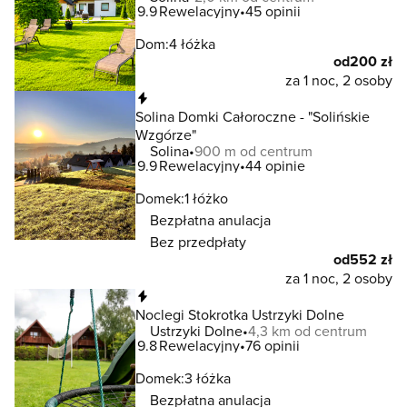
9.9
Rewelacyjny
45 opinii
Dom:
4 łóżka
od
200 zł
za 1 noc, 2 osoby
Natychmiastowa rezerwacja
Solina Domki Całoroczne - "Solińskie
Wzgórze"
Solina
900 m od centrum
9.9
Rewelacyjny
44 opinie
Domek:
1 łóżko
Bezpłatna anulacja
Bez przedpłaty
od
552 zł
za 1 noc, 2 osoby
Natychmiastowa rezerwacja
Noclegi Stokrotka Ustrzyki Dolne
Ustrzyki Dolne
4,3 km od centrum
9.8
Rewelacyjny
76 opinii
Domek:
3 łóżka
Bezpłatna anulacja