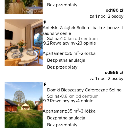
Bez przedpłaty
od
180 zł
za 1 noc, 2 osoby
Natychmiastowa rezerwacja
Anielski Zakątek Solina - balia z jacuzzi i
sauna w cenie
Solina
1,0 km od centrum
9.2
Rewelacyjny
23 opinie
2
Apartament:
35 m
2 łóżka
Bezpłatna anulacja
Bez przedpłaty
od
556 zł
za 1 noc, 2 osoby
Natychmiastowa rezerwacja
Domki Bieszczady Całoroczne Solina
Solina
8,8 km od centrum
9.3
Rewelacyjny
4 opinie
2
Apartament:
35 m
3 łóżka
Bezpłatna anulacja
Bez przedpłaty