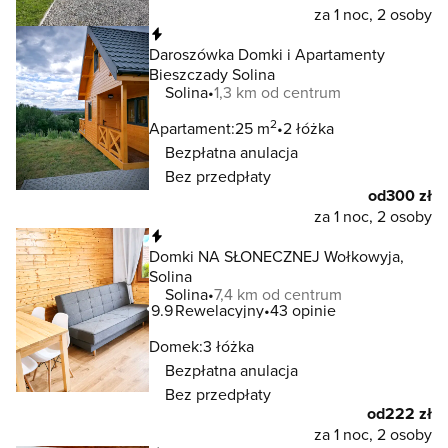
za 1 noc, 2 osoby
Natychmiastowa rezerwacja
Daroszówka Domki i Apartamenty
Bieszczady Solina
Solina
1,3 km od centrum
2
Apartament:
25 m
2 łóżka
Bezpłatna anulacja
Bez przedpłaty
od
300 zł
za 1 noc, 2 osoby
Natychmiastowa rezerwacja
Domki NA SŁONECZNEJ Wołkowyja,
Solina
Solina
7,4 km od centrum
9.9
Rewelacyjny
43 opinie
Domek:
3 łóżka
Bezpłatna anulacja
Bez przedpłaty
od
222 zł
za 1 noc, 2 osoby