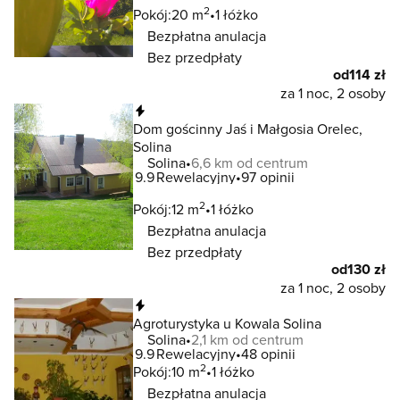
2
Pokój:
20 m
1 łóżko
Bezpłatna anulacja
Bez przedpłaty
od
114 zł
za 1 noc, 2 osoby
Natychmiastowa rezerwacja
Dom gościnny Jaś i Małgosia Orelec,
Solina
Solina
6,6 km od centrum
9.9
Rewelacyjny
97 opinii
2
Pokój:
12 m
1 łóżko
Bezpłatna anulacja
Bez przedpłaty
od
130 zł
za 1 noc, 2 osoby
Natychmiastowa rezerwacja
Agroturystyka u Kowala Solina
Solina
2,1 km od centrum
9.9
Rewelacyjny
48 opinii
2
Pokój:
10 m
1 łóżko
Bezpłatna anulacja