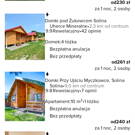
od
230 zł
za 1 noc, 2 osoby
Natychmiastowa rezerwacja
Domki pod Żukowcem Solina
Uherce Mineralne
2,3 km od centrum
9.9
Rewelacyjny
42 opinie
Domek:
4 łóżka
Bezpłatna anulacja
Bez przedpłaty
od
261 zł
za 1 noc, 2 osoby
Natychmiastowa rezerwacja
Domki Przy Ujściu Myczkowce, Solina
Solina
9,0 km od centrum
9.8
Rewelacyjny
7 opinii
2
Apartament:
10 m
1 łóżko
Bezpłatna anulacja
Bez przedpłaty
od
240 zł
za 1 noc, 2 osoby
Natychmiastowa rezerwacja