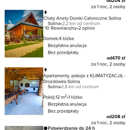
od
204 zł
za 1 noc, 2 osoby
Natychmiastowa rezerwacja
Chaty Anety Domki Całoroczne Solina
Solina
2,2 km od centrum
10
Rewelacyjny
2 opinie
Domek:
4 łóżka
Bezpłatna anulacja
Bez przedpłaty
od
470 zł
za 1 noc, 2 osoby
Natychmiastowa rezerwacja
Apartamenty, pokoje z KLIMATYZACJĄ -
Drozdówka Solina
Solina
1,8 km od centrum
2
Pokój:
12 m
1 łóżko
Bezpłatna anulacja
Bez przedpłaty
od
208 zł
za 1 noc, 2 osoby
Potwierdzenie do 24 h