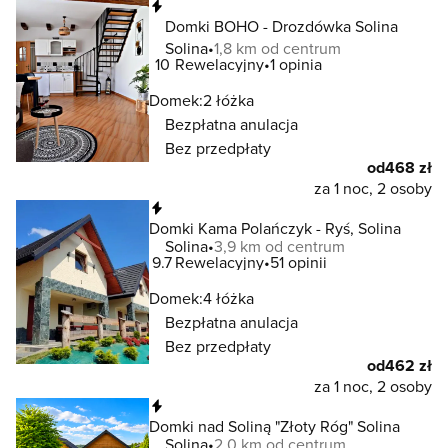
Natychmiastowa rezerwacja
Domki BOHO - Drozdówka Solina
Solina
1,8 km od centrum
10
Rewelacyjny
1 opinia
Domek:
2 łóżka
Bezpłatna anulacja
Bez przedpłaty
od
468 zł
za 1 noc, 2 osoby
Natychmiastowa rezerwacja
Domki Kama Polańczyk - Ryś, Solina
Solina
3,9 km od centrum
9.7
Rewelacyjny
51 opinii
Domek:
4 łóżka
Bezpłatna anulacja
Bez przedpłaty
od
462 zł
za 1 noc, 2 osoby
Natychmiastowa rezerwacja
Domki nad Soliną "Złoty Róg" Solina
Solina
2,0 km od centrum