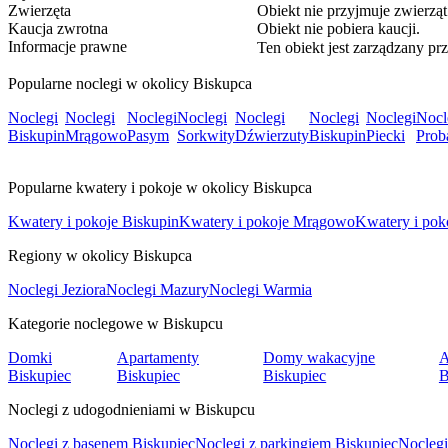
Zwierzęta
Obiekt nie przyjmuje zwierząt
Kaucja zwrotna
Obiekt nie pobiera kaucji.
Informacje prawne
Ten obiekt jest zarządzany pr
Popularne noclegi w okolicy Biskupca
Noclegi
Noclegi
Noclegi
Noclegi
Noclegi
Noclegi
Noclegi
Nocl
Biskupin
Mrągowo
Pasym
Sorkwity
Dźwierzuty
Biskupin
Piecki
Prob
Popularne kwatery i pokoje w okolicy Biskupca
Kwatery i pokoje Biskupin
Kwatery i pokoje Mrągowo
Kwatery i pok
Regiony w okolicy Biskupca
Noclegi Jeziora
Noclegi Mazury
Noclegi Warmia
Kategorie noclegowe w Biskupcu
Domki
Apartamenty
Domy wakacyjne
A
Biskupiec
Biskupiec
Biskupiec
B
Noclegi z udogodnieniami w Biskupcu
Noclegi z basenem Biskupiec
Noclegi z parkingiem Biskupiec
Noclegi