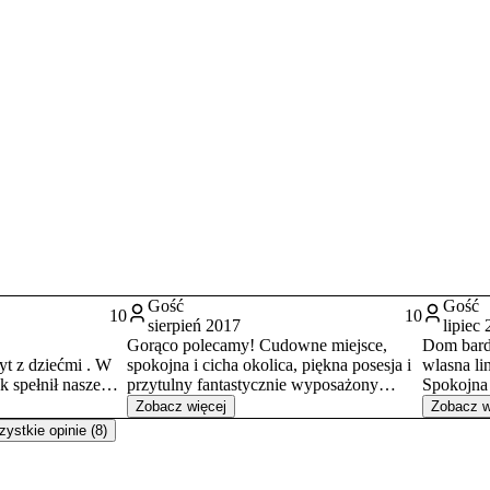
Gość
Gość
10
10
sierpień 2017
lipiec
Gorąco polecamy! Cudowne miejsce,
Dom bardzo duży, c
yt z dziećmi . W
spokojna i cicha okolica, piękna posesja i
wlasna li
 spełnił nasze
przytulny fantastycznie wyposażony
Spokojna 
domek z pełnymi wygodami.Wszystko
Plac zaba
Zobacz więcej
Zobacz w
ny weekend
czyściutkie i zadbane. Raj dla miłośników
hustawkami. Łódka i row
ystkie opinie (8)
 10 za
wędkowania. Polecam wszystkim
Byliśmy w
ój w otoczeniu
chcącym naprawdę odpocząć. Na pewno
i 5 dzieci
tu wrócimy. Pozdrawiamy przecudowną
komfortow