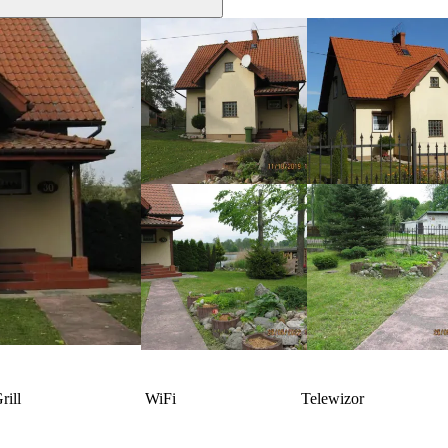
rill
WiFi
Telewizor