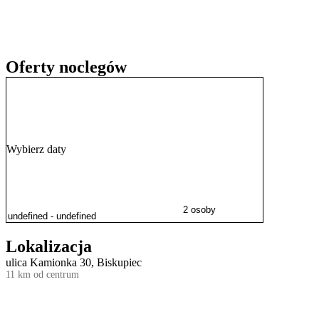
Goście w swoich opiniach wysoko oceniają obsługę oraz korzystny st
Na terenie posesji dostępny jest
bezpłatny prywatny parking
.
Oferty noclegów
Wybierz daty
2 osoby
Lokalizacja
ulica Kamionka 30, Biskupiec
11 km od centrum