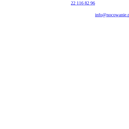
osunek jakości do ceny.
22 116 82 96
info@nocowanie.p