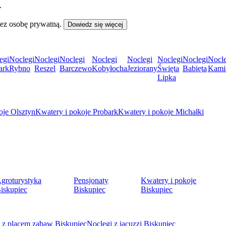
.
zez osobę prywatną.
Dowiedz się więcej
egi
Noclegi
Noclegi
Noclegi
Noclegi
Noclegi
Noclegi
Noclegi
Nocle
ark
Rybno
Reszel
Barczewo
Kobyłocha
Jeziorany
Święta
Babięta
Kami
Lipka
oje Olsztyn
Kwatery i pokoje Probark
Kwatery i pokoje Michałki
groturystyka
Pensjonaty
Kwatery i pokoje
iskupiec
Biskupiec
Biskupiec
 z placem zabaw Biskupiec
Noclegi z jacuzzi Biskupiec