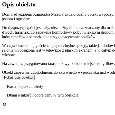
Opis obiektu
Dom nad jeziorem Kamionka Mazury to całoroczny obiekt wypoczy
jeziora i ogrodem.
Do dyspozycji gości jest cały, niezależny dom przeznaczony dla mak
dwóch łazienek
, co zapewnia komfortowy pobyt większym grupom lu
która umożliwia samodzielne przygotowywanie posiłków.
W części kuchennej goście znajdą niezbędne sprzęty, takie jak lodó
salonie wyposażona jest w telewizor z płaskim ekranem, a w całym do
włosów.
Na zewnątrz przygotowano taras oraz wydzielone miejsce do grillowa
Obiekt zapewnia udogodnienia do aktywnego wypoczynku nad wod
jeziorem sprzyja uprawianiu sportów wodnych i rekreacji. Okoliczn
Pokaż opis obiektu
oferując liczne trasy spacerowe.
Kasia - opiekun oferty
Z myślą o najmłodszych gościach na terenie posesji urządzono
plac 
podgrzania posiłków dla niemowląt.
Dbam o jakość i dobre ceny w tym obiekcie
Obiekt stanowi dobrą bazę wypadową do zwiedzania regionu. Dom z
Sanktuarium Maryjnego w Świętej Lipce. Dojazd do Olsztyna zajmuje