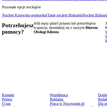
Pozostałe opcje noclegów
Noclegi Kujawsko-pomorskie
Tanie noclegi Biskupin
Noclegi Biskupi
Jeśli masz jakieś pytania lub potrzebujesz
J
Potrzebujesz
wsparcia, skontaktuj się z naszym
Biurem
pomocy?
Obsługi Klienta
f
Kontakt
Współpraca
Dodaj
Pomoc
Reklama
Redak
O nas
Praca w Nocowanie.pl
Dla p