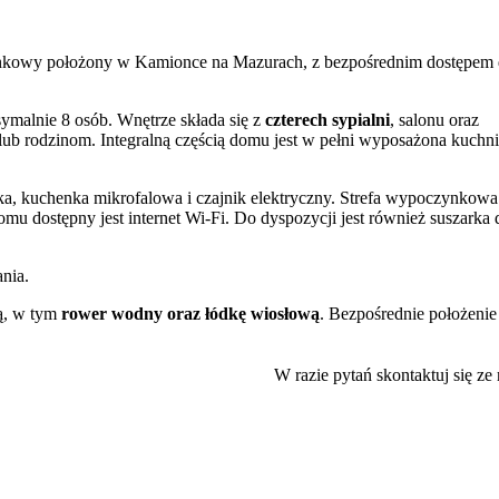
nkowy położony w Kamionce na Mazurach, z bezpośrednim dostępem
symalnie 8 osób. Wnętrze składa się z
czterech sypialni
, salonu oraz
b rodzinom. Integralną częścią domu jest w pełni wyposażona kuchni
wka, kuchenka mikrofalowa i czajnik elektryczny. Strefa wypoczynkow
mu dostępny jest internet Wi-Fi. Do dyspozycji jest również suszarka 
nia.
ą, w tym
rower wodny oraz łódkę wiosłową
. Bezpośrednie położenie
e tereny są również popularne wśród miłośników pieszych wędrówek,
W razie pytań skontaktuj się ze
zabaw
. Rodziny z małymi dziećmi mogą także skorzystać z możliwości
najduje się w odległości 22 km od Ratusza w Mrągowie oraz 42 km o
 około godziny, a odległość od lotniska Olsztyn-Mazury wynosi 45 k