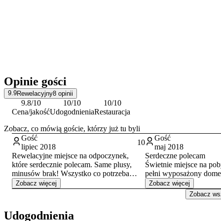
Opinie gości
9.9
Rewelacyjny
8
opinii
9.8
/10
10
/10
10
/10
Cena/jakość
Udogodnienia
Restauracja
Zobacz, co mówią goście, którzy już tu byli
Gość
Gość
10
lipiec 2018
maj 2018
Rewelacyjne miejsce na odpoczynek,
Serdeczne polecam
które serdecznie polecam. Same plusy,
Świetnie miejsce na pob
minusów brak! Wszystko co potrzeba
pełni wyposażony domek
żeby naładować baterie! Rewelacyjna
oczekiwania, czysciutko, przytulnie :)
Zobacz więcej
Zobacz więcej
właścicielka!! Na pewno tam wrócimy
Spędziliśmy fantastycz
Zobacz wsz
jeszcze w tym roku!!
majowy w gronie przyjaciół.
lokalizację- cisza, spok
Udogodnienia
pięknego jeziorka :)