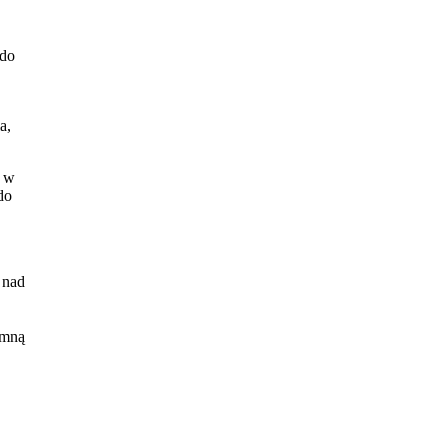
 do
a,
a w
do
 nad
 mną
d
m.