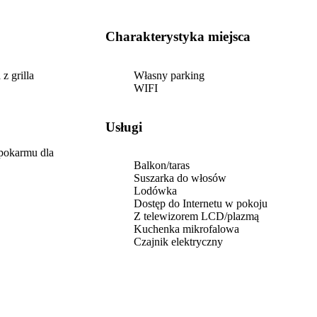
Panią Wandę i przemiłą Panią Bożenkę.
Udogodnie
Naprawdę, zdjęcia nie oddają uroku tego
wanienka k
miejsca
duże łazienki. Kuchn
Charakterystyka miejsca
wyposażon
Można za
i palenis
z grilla
Własny parking
zadaszony mozna odpoczywac w ci
WIFI
:).Właści
nam się bardz
wspaniały
Usługi
zwłaszcza
przyjaciół
pokarmu dla
Balkon/taras
Suszarka do włosów
Lodówka
Dostęp do Internetu w pokoju
Z telewizorem LCD/plazmą
Kuchenka mikrofalowa
Czajnik elektryczny