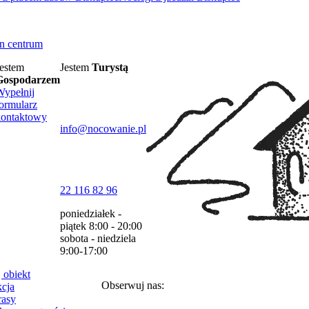
n centrum
estem
Jestem
Turystą
Gospodarzem
Wypełnij
ormularz
kontaktowy
info@nocowanie.pl
22 116 82 96
poniedziałek -
piątek
8:00 - 20:00
sobota - niedziela
9:00-17:00
 obiekt
Obserwuj nas:
cja
rasy