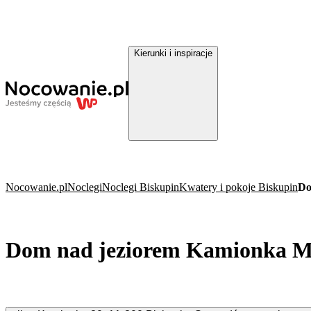
Kierunki i inspiracje
Nocowanie.pl
Noclegi
Noclegi Biskupin
Kwatery i pokoje Biskupin
Do
Dom nad jeziorem Kamionka M