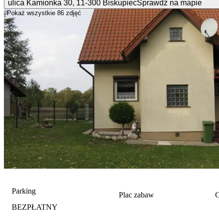
ulica Kamionka
30
,
11-300
Biskupiec
Sprawdź na mapie
Pokaż wszystkie
86 zdjęć
Parking
Plac zabaw
G
BEZPŁATNY