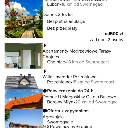
Luboń
18 km od Swornegaci
Domek:
3 łóżka
Bezpłatna anulacja
Bez przedpłaty
od
500 zł
za 1 noc, 2 osoby
Natychmiastowa rezerwacja
Apartamenty Modrzewiowe Tarasy
Chojnice
Chojnice
18 km od Swornegaci
Natychmiastowa rezerwacja
Willa Lavender Przechlewo
Przechlewo
18 km od Swornegaci
Potwierdzenie do 24 h
Domek U Małgośki w Ostoja Bukowo
Borowy Młyn
20 km od Swornegaci
Oferta z zapytaniem
Agrokajaki
Swornegacie
9.8
Rewelacyjny
6 opinii