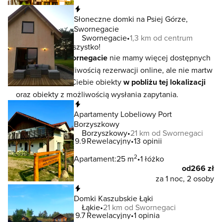
Natychmiastowa rezerwacja
Słoneczne domki na Psiej Górze,
Swornegacie
Swornegacie
1,3 km od centrum
To jeszcze nie wszystko!
W lokalizacji
Swornegacie
nie mamy więcej dostępnych
noclegów z możliwością rezerwacji online, ale nie martw
się - czekają na Ciebie obiekty
w pobliżu tej lokalizacji
oraz obiekty z możliwością wysłania zapytania.
Natychmiastowa rezerwacja
Apartamenty Lobeliowy Port
Borzyszkowy
Borzyszkowy
21 km od Swornegaci
9.9
Rewelacyjny
13 opinii
2
Apartament:
25 m
1 łóżko
od
266 zł
za 1 noc, 2 osoby
Natychmiastowa rezerwacja
Domki Kaszubskie Łąki
Łąkie
21 km od Swornegaci
9.7
Rewelacyjny
1 opinia