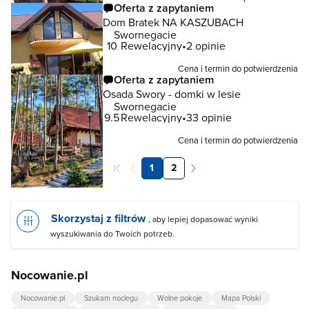
Oferta z zapytaniem
Dom Bratek NA KASZUBACH
Swornegacie
10
Rewelacyjny
2 opinie
Cena i termin do potwierdzenia
Oferta z zapytaniem
Osada Swory - domki w lesie
Swornegacie
9.5
Rewelacyjny
33 opinie
Cena i termin do potwierdzenia
1
2
Skorzystaj z filtrów
, aby lepiej dopasować wyniki
wyszukiwania do Twoich potrzeb.
Nocowanie.pl
Nocowanie.pl
Szukam noclegu
Wolne pokoje
Mapa Polski