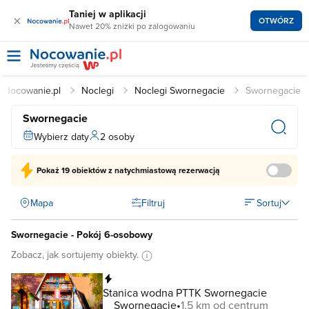
Taniej w aplikacji
×
OTWÓRZ
Nawet 20% zniżki po zalogowaniu
Nocowanie.pl
Noclegi
Noclegi Swornegacie
Swornegacie
Swornegacie
Wybierz daty
2 osoby
Pokaż
19 obiektów
z natychmiastową rezerwacją
Mapa
Filtruj
Sortuj
Swornegacie - Pokój 6-osobowy
Zobacz, jak sortujemy obiekty.
Natychmiastowa rezerwacja
Stanica wodna PTTK Swornegacie
Swornegacie
1,5 km od centrum