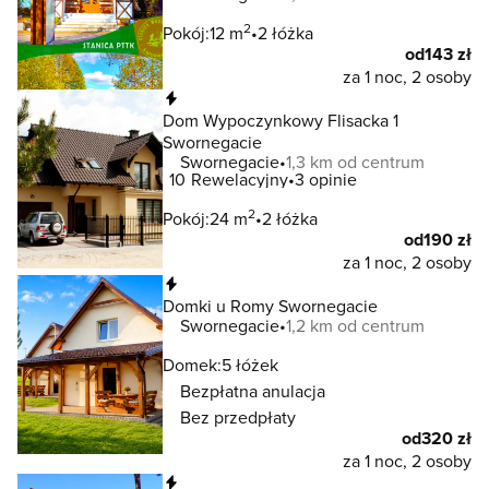
2
Pokój:
12 m
2 łóżka
od
143 zł
za 1 noc, 2 osoby
Natychmiastowa rezerwacja
Dom Wypoczynkowy Flisacka 1
Swornegacie
Swornegacie
1,3 km od centrum
10
Rewelacyjny
3 opinie
2
Pokój:
24 m
2 łóżka
od
190 zł
za 1 noc, 2 osoby
Natychmiastowa rezerwacja
Domki u Romy Swornegacie
Swornegacie
1,2 km od centrum
Domek:
5 łóżek
Bezpłatna anulacja
Bez przedpłaty
od
320 zł
za 1 noc, 2 osoby
Natychmiastowa rezerwacja