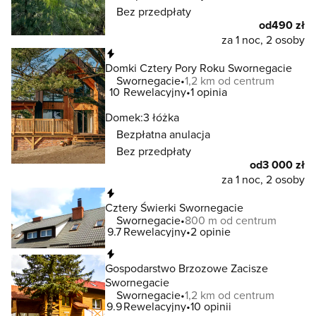
Bez przedpłaty
od
490 zł
za 1 noc, 2 osoby
Natychmiastowa rezerwacja
Domki Cztery Pory Roku Swornegacie
Swornegacie
1,2 km od centrum
10
Rewelacyjny
1 opinia
Domek:
3 łóżka
Bezpłatna anulacja
Bez przedpłaty
od
3 000 zł
za 1 noc, 2 osoby
Natychmiastowa rezerwacja
Cztery Świerki Swornegacie
Swornegacie
800 m od centrum
9.7
Rewelacyjny
2 opinie
Natychmiastowa rezerwacja
Gospodarstwo Brzozowe Zacisze
Swornegacie
Swornegacie
1,2 km od centrum
9.9
Rewelacyjny
10 opinii