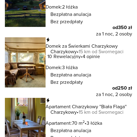
Domek:
2 łóżka
Bezpłatna anulacja
Bez przedpłaty
od
350 zł
za 1 noc, 2 osoby
Natychmiastowa rezerwacja
Domek za Świerkami Charzykowy
Charzykowy
15 km od Swornegaci
10
Rewelacyjny
4 opinie
Domek:
3 łóżka
Bezpłatna anulacja
Bez przedpłaty
od
250 zł
za 1 noc, 2 osoby
Natychmiastowa rezerwacja
Apartament Charzykowy ''Biała Flaga''
Charzykowy
15 km od Swornegaci
2
Apartament:
70 m
3 łóżka
Bezpłatna anulacja