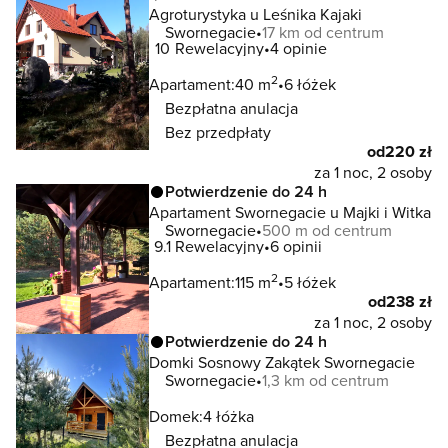
Agroturystyka u Leśnika Kajaki
Swornegacie
17 km od centrum
10
Rewelacyjny
4 opinie
2
Apartament:
40 m
6 łóżek
Bezpłatna anulacja
Bez przedpłaty
od
220 zł
za 1 noc, 2 osoby
Potwierdzenie do 24 h
Apartament Swornegacie u Majki i Witka
Swornegacie
500 m od centrum
9.1
Rewelacyjny
6 opinii
2
Apartament:
115 m
5 łóżek
od
238 zł
za 1 noc, 2 osoby
Potwierdzenie do 24 h
Domki Sosnowy Zakątek Swornegacie
Swornegacie
1,3 km od centrum
Domek:
4 łóżka
Bezpłatna anulacja