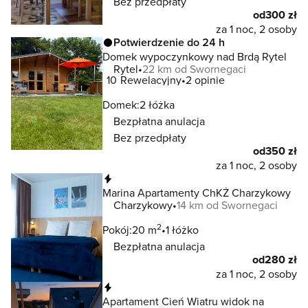
Bez przedpłaty
od
300 zł
za 1 noc, 2 osoby
Potwierdzenie do 24 h
Domek wypoczynkowy nad Brdą Rytel
Rytel
22 km od Swornegaci
10
Rewelacyjny
2 opinie
Domek:
2 łóżka
Bezpłatna anulacja
Bez przedpłaty
od
350 zł
za 1 noc, 2 osoby
Natychmiastowa rezerwacja
Marina Apartamenty ChKŻ Charzykowy
Charzykowy
14 km od Swornegaci
2
Pokój:
20 m
1 łóżko
Bezpłatna anulacja
od
280 zł
za 1 noc, 2 osoby
Natychmiastowa rezerwacja
Apartament Cień Wiatru widok na