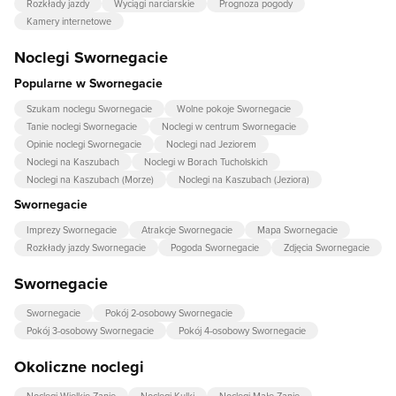
Rozkłady jazdy
Wyciągi narciarskie
Prognoza pogody
Kamery internetowe
Noclegi Swornegacie
Popularne w Swornegacie
Szukam noclegu Swornegacie
Wolne pokoje Swornegacie
Tanie noclegi Swornegacie
Noclegi w centrum Swornegacie
Opinie noclegi Swornegacie
Noclegi nad Jeziorem
Noclegi na Kaszubach
Noclegi w Borach Tucholskich
Noclegi na Kaszubach (Morze)
Noclegi na Kaszubach (Jeziora)
Swornegacie
Imprezy Swornegacie
Atrakcje Swornegacie
Mapa Swornegacie
Rozkłady jazdy Swornegacie
Pogoda Swornegacie
Zdjęcia Swornegacie
Swornegacie
Swornegacie
Pokój 2-osobowy Swornegacie
Pokój 3-osobowy Swornegacie
Pokój 4-osobowy Swornegacie
Okoliczne noclegi
Noclegi Wielkie Zanie
Noclegi Kulki
Noclegi Małe Zanie