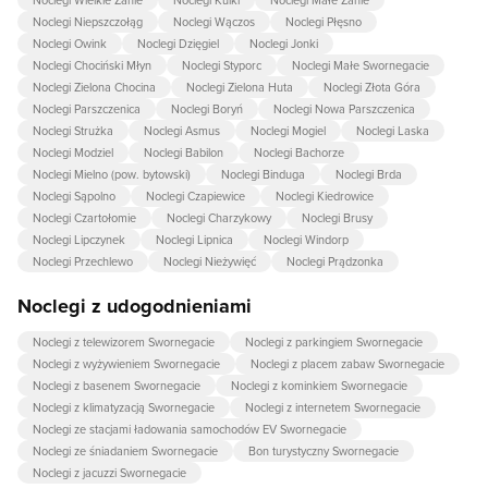
Noclegi Niepszczołąg
Noclegi Wączos
Noclegi Płęsno
Noclegi Owink
Noclegi Dzięgiel
Noclegi Jonki
Noclegi Chociński Młyn
Noclegi Styporc
Noclegi Małe Swornegacie
Noclegi Zielona Chocina
Noclegi Zielona Huta
Noclegi Złota Góra
Noclegi Parszczenica
Noclegi Boryń
Noclegi Nowa Parszczenica
Noclegi Strużka
Noclegi Asmus
Noclegi Mogiel
Noclegi Laska
Noclegi Modziel
Noclegi Babilon
Noclegi Bachorze
Noclegi Mielno (pow. bytowski)
Noclegi Binduga
Noclegi Brda
Noclegi Sąpolno
Noclegi Czapiewice
Noclegi Kiedrowice
Noclegi Czartołomie
Noclegi Charzykowy
Noclegi Brusy
Noclegi Lipczynek
Noclegi Lipnica
Noclegi Windorp
Noclegi Przechlewo
Noclegi Nieżywięć
Noclegi Prądzonka
Noclegi z udogodnieniami
Noclegi z telewizorem Swornegacie
Noclegi z parkingiem Swornegacie
Noclegi z wyżywieniem Swornegacie
Noclegi z placem zabaw Swornegacie
Noclegi z basenem Swornegacie
Noclegi z kominkiem Swornegacie
Noclegi z klimatyzacją Swornegacie
Noclegi z internetem Swornegacie
Noclegi ze stacjami ładowania samochodów EV Swornegacie
Noclegi ze śniadaniem Swornegacie
Bon turystyczny Swornegacie
Noclegi z jacuzzi Swornegacie