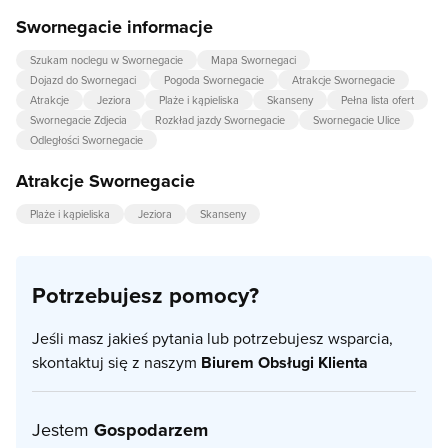
Swornegacie informacje
Szukam noclegu w Swornegacie
Mapa Swornegaci
Dojazd do Swornegaci
Pogoda Swornegacie
Atrakcje Swornegacie
Atrakcje
Jeziora
Plaże i kąpieliska
Skanseny
Pełna lista ofert
Swornegacie Zdjecia
Rozkład jazdy Swornegacie
Swornegacie Ulice
Odległości Swornegacie
Atrakcje Swornegacie
Plaże i kąpieliska
Jeziora
Skanseny
Potrzebujesz pomocy?
Jeśli masz jakieś pytania lub potrzebujesz wsparcia,
skontaktuj się z naszym
Biurem Obsługi Klienta
Jestem
Gospodarzem