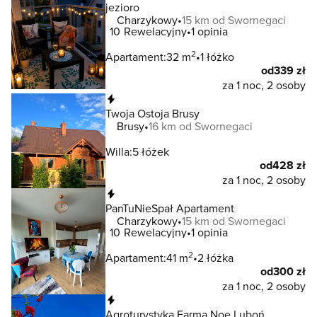
jezioro
Charzykowy
15 km od Swornegaci
10
Rewelacyjny
1 opinia
2
Apartament:
32 m
1 łóżko
od
339 zł
za 1 noc, 2 osoby
Natychmiastowa rezerwacja
Twoja Ostoja Brusy
Brusy
16 km od Swornegaci
Willa:
5 łóżek
od
428 zł
za 1 noc, 2 osoby
Natychmiastowa rezerwacja
PanTuNieSpał Apartament
Charzykowy
15 km od Swornegaci
10
Rewelacyjny
1 opinia
2
Apartament:
41 m
2 łóżka
od
300 zł
za 1 noc, 2 osoby
Natychmiastowa rezerwacja
Agroturystyka Farma Noe Luboń