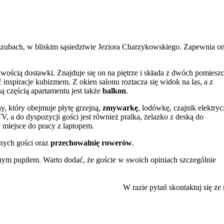
ubach, w bliskim sąsiedztwie Jeziora Charzykowskiego. Zapewnia o
iwością dostawki. Znajduje się on na piętrze i składa z dwóch pomiesz
 inspiracje kubizmem. Z okien salonu roztacza się widok na las, a z
ą częścią apartamentu jest także
balkon
.
, który obejmuje płytę grzejną,
zmywarkę
, lodówkę, czajnik elektry
, a do dyspozycji gości jest również pralka, żelazko z deską do
 miejsce do pracy z laptopem.
nych gości oraz
przechowalnię rowerów
.
nym pupilem. Warto dodać, że goście w swoich opiniach szczególnie
egłości od strzeżonej plaży w Charzykowach. Okolica, będąca częścią
W razie pytań skontaktuj się ze
kim jak sporty wodne, wędkarstwo czy turystyka rowerowa. W pobliż
laki piesze i rowerowe pośród malowniczych lasów i jezior. Bliskość jez
wenie znanym z regat i urokliwych wysp.