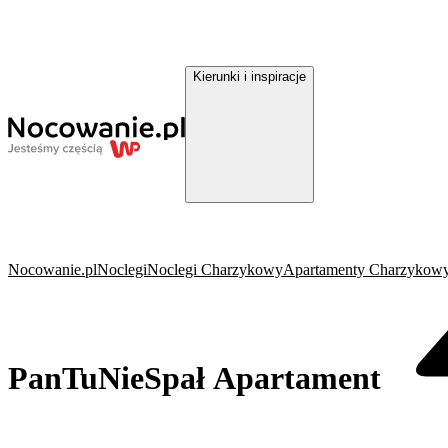
Kierunki i inspiracje
Nocowanie.pl
Noclegi
Noclegi Charzykowy
Apartamenty Charzykow
PanTuNieSpał Apartament