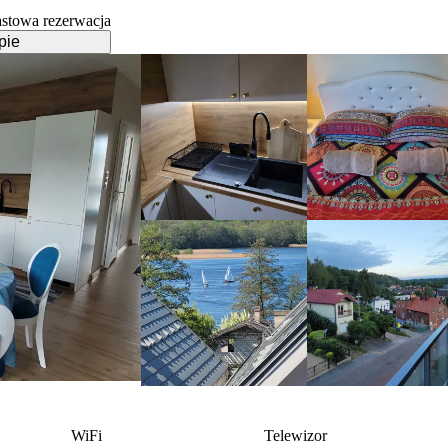
stowa rezerwacja
pie
WiFi
Telewizor