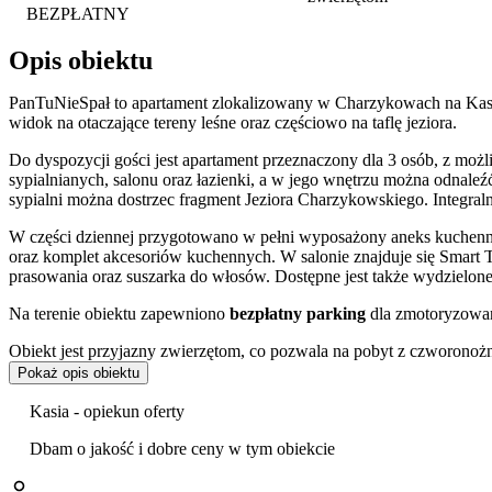
BEZPŁATNY
Opis obiektu
PanTuNieSpał to apartament zlokalizowany w Charzykowach na Kasz
widok na otaczające tereny leśne oraz częściowo na taflę jeziora.
Do dyspozycji gości jest apartament przeznaczony dla 3 osób, z możl
sypialnianych, salonu oraz łazienki, a w jego wnętrzu można odnaleźć
sypialni można dostrzec fragment Jeziora Charzykowskiego. Integraln
W części dziennej przygotowano w pełni wyposażony aneks kuchenny
oraz komplet akcesoriów kuchennych. W salonie znajduje się Smart TV
prasowania oraz suszarka do włosów. Dostępne jest także wydzielone
Na terenie obiektu zapewniono
bezpłatny parking
dla zmotoryzowa
Obiekt jest przyjazny zwierzętom, co pozwala na pobyt z czworonoż
wysoko oceniają czystość, wygodę oraz obsługę apartamentu.
Pokaż opis obiektu
Apartament położony jest przy ulicy Turystycznej, w niewielkiej odl
Kasia - opiekun oferty
Borów Tucholskich, sprzyja aktywnościom na świeżym powietrzu, ta
znajduje się
Park Narodowy Bory Tucholskie
, oferujący liczne sz
Dbam o jakość i dobre ceny w tym obiekcie
umożliwia również korzystanie z rejsów statkiem pasażerskim po ak