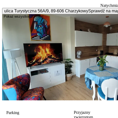
Natychmia
ulica Turystyczna
56A/9
,
89-606
Charzykowy
Sprawdź na ma
Pokaż wszystkie
20 zdjęć
Przyjazny
Parking
zwierzętom