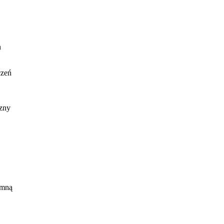
n
czeń
czny
 mną
u
iora