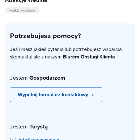
Atrakcje Wetlina
Punkty widokowe
Potrzebujesz pomocy?
Jeśli masz jakieś pytania lub potrzebujesz wsparcia,
skontaktuj się z naszym
Biurem Obsługi Klienta
Jestem
Gospodarzem
Wypełnij formularz kontaktowy
Jestem
Turystą
info@nocowanie.pl