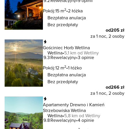
9.2
Rewelacyjny
9 opinii
2
Pokój:
15 m
2 łóżka
Bezpłatna anulacja
Bez przedpłaty
od
205 zł
za 1 noc, 2 osoby
Natychmiastowa rezerwacja
Gościniec Horb Wetlina
Wetlina
5,1 km od Wetliny
9.3
Rewelacyjny
3 opinie
2
Pokój:
12 m
1 łóżko
Bezpłatna anulacja
Bez przedpłaty
od
266 zł
za 1 noc, 2 osoby
Natychmiastowa rezerwacja
Apartamenty Drewno i Kamień
Strzebowiska Wetlina
Wetlina
5,8 km od Wetliny
9.8
Rewelacyjny
4 opinie