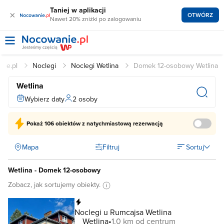
Taniej w aplikacji
×
OTWÓRZ
Nawet 20% zniżki po zalogowaniu
nie.pl
Noclegi
Noclegi Wetlina
Domek 12-osobowy Wetlina
Wetlina
Wybierz daty
2 osoby
Pokaż
106 obiektów
z natychmiastową rezerwacją
Mapa
Filtruj
Sortuj
Wetlina - Domek 12-osobowy
Zobacz, jak sortujemy obiekty.
Natychmiastowa rezerwacja
Noclegi u Rumcajsa Wetlina
Wetlina
1,0 km od centrum