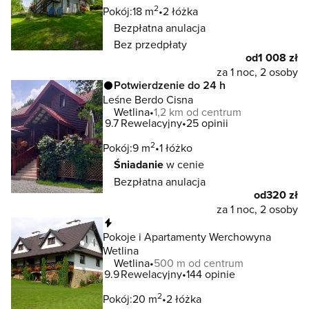
2
Pokój:
18 m
2 łóżka
Bezpłatna anulacja
Bez przedpłaty
od
1 008 zł
za 1 noc, 2 osoby
Potwierdzenie do 24 h
Leśne Berdo Cisna
Wetlina
1,2 km od centrum
9.7
Rewelacyjny
25 opinii
2
Pokój:
9 m
1 łóżko
Śniadanie
w cenie
Bezpłatna anulacja
od
320 zł
za 1 noc, 2 osoby
Natychmiastowa rezerwacja
Pokoje i Apartamenty Werchowyna
Wetlina
Wetlina
500 m od centrum
9.9
Rewelacyjny
144 opinie
2
Pokój:
20 m
2 łóżka