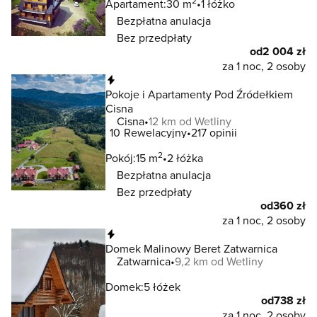
2
Apartament:
30 m
1 łóżko
Bezpłatna anulacja
Bez przedpłaty
od
2 004 zł
za 1 noc, 2 osoby
Natychmiastowa rezerwacja
Pokoje i Apartamenty Pod Źródełkiem
Cisna
Cisna
12 km od Wetliny
10
Rewelacyjny
217 opinii
2
Pokój:
15 m
2 łóżka
Bezpłatna anulacja
Bez przedpłaty
od
360 zł
za 1 noc, 2 osoby
Natychmiastowa rezerwacja
Domek Malinowy Beret Zatwarnica
Zatwarnica
9,2 km od Wetliny
Domek:
5 łóżek
od
738 zł
za 1 noc, 2 osoby