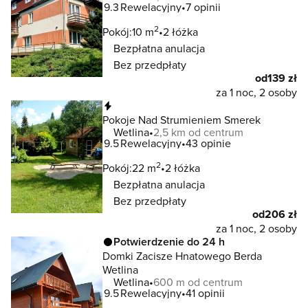
9.3
Rewelacyjny
7 opinii
2
Pokój:
10 m
2 łóżka
Bezpłatna anulacja
Bez przedpłaty
od
139 zł
za 1 noc, 2 osoby
Natychmiastowa rezerwacja
Pokoje Nad Strumieniem Smerek
Wetlina
2,5 km od centrum
9.5
Rewelacyjny
43 opinie
2
Pokój:
22 m
2 łóżka
Bezpłatna anulacja
Bez przedpłaty
od
206 zł
za 1 noc, 2 osoby
Potwierdzenie do 24 h
Domki Zacisze Hnatowego Berda
Wetlina
Wetlina
600 m od centrum
9.5
Rewelacyjny
41 opinii