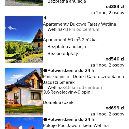
Bezpłatna anulacja
od
384 zł
za 1 noc, 2 osoby
Natychmiastowa rezerwacja
Apartamenty Bukowe Tarasy Wetlina
Wetlina
1,1 km od centrum
2
Apartament:
50 m
2 łóżka
Bezpłatna anulacja
Bez przedpłaty
od
540 zł
za 1 noc, 2 osoby
Potwierdzenie do 24 h
Pańskiemisie - Domki Całoroczne Sauna
Jacuzzi Smerek
Wetlina
3,5 km od centrum
9.6
Rewelacyjny
9 opinii
Domek:
6 łóżek
od
699 zł
za 1 noc, 2 osoby
Potwierdzenie do 24 h
Pokoje Pod Jawornikiem Wetlina