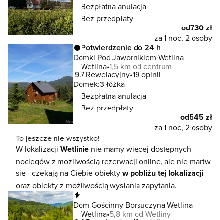
Bezpłatna anulacja
Bez przedpłaty
od
730 zł
za 1 noc, 2 osoby
Potwierdzenie do 24 h
Domki Pod Jawornikiem Wetlina
Wetlina
1,5 km od centrum
9.7
Rewelacyjny
19 opinii
Domek:
3 łóżka
Bezpłatna anulacja
Bez przedpłaty
od
545 zł
za 1 noc, 2 osoby
To jeszcze nie wszystko!
W lokalizacji
Wetlinie
nie mamy więcej dostępnych
noclegów z możliwością rezerwacji online, ale nie martw
się - czekają na Ciebie obiekty
w pobliżu tej lokalizacji
oraz obiekty z możliwością wysłania zapytania.
Natychmiastowa rezerwacja
Dom Gościnny Borsuczyna Wetlina
Wetlina
5,8 km od Wetliny