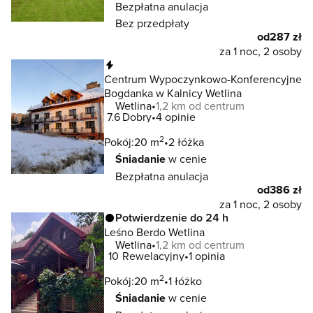
Bezpłatna anulacja
Bez przedpłaty
od
287 zł
za 1 noc, 2 osoby
Natychmiastowa rezerwacja
Centrum Wypoczynkowo-Konferencyjne
Bogdanka w Kalnicy Wetlina
Wetlina
1,2 km od centrum
7.6
Dobry
4 opinie
2
Pokój:
20 m
2 łóżka
Śniadanie
w cenie
Bezpłatna anulacja
od
386 zł
za 1 noc, 2 osoby
Potwierdzenie do 24 h
Leśno Berdo Wetlina
Wetlina
1,2 km od centrum
10
Rewelacyjny
1 opinia
2
Pokój:
20 m
1 łóżko
Śniadanie
w cenie