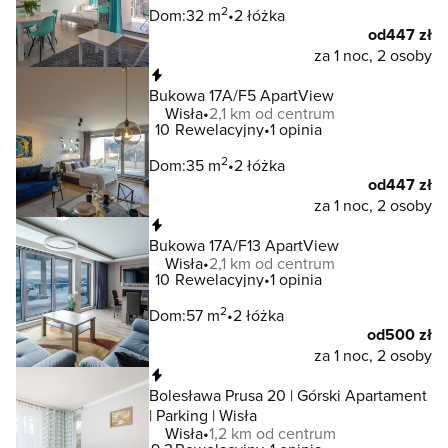
2
Dom:
32 m
2 łóżka
od
447 zł
za 1 noc, 2 osoby
Natychmiastowa rezerwacja
Bukowa 17A/F5 ApartView
Wisła
2,1 km od centrum
10
Rewelacyjny
1 opinia
2
Dom:
35 m
2 łóżka
od
447 zł
za 1 noc, 2 osoby
Natychmiastowa rezerwacja
Bukowa 17A/F13 ApartView
Wisła
2,1 km od centrum
10
Rewelacyjny
1 opinia
2
Dom:
57 m
2 łóżka
od
500 zł
za 1 noc, 2 osoby
Natychmiastowa rezerwacja
Bolesława Prusa 20 | Górski Apartament
| Parking | Wisła
Wisła
1,2 km od centrum