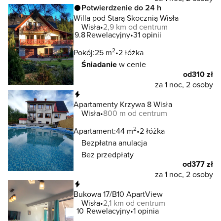
Potwierdzenie do 24 h
Willa pod Starą Skocznią Wisła
Wisła
2,9 km od centrum
9.8
Rewelacyjny
31 opinii
2
Pokój:
25 m
2 łóżka
Śniadanie
w cenie
od
310 zł
za 1 noc, 2 osoby
Natychmiastowa rezerwacja
Apartamenty Krzywa 8 Wisła
Wisła
800 m od centrum
2
Apartament:
44 m
2 łóżka
Bezpłatna anulacja
Bez przedpłaty
od
377 zł
za 1 noc, 2 osoby
Natychmiastowa rezerwacja
Bukowa 17/B10 ApartView
Wisła
2,1 km od centrum
10
Rewelacyjny
1 opinia