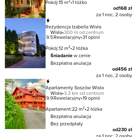
2
Pokój:
15 m
1 łóżko
od
168 zł
za 1 noc, 2 osoby
Natychmiastowa rezerwacja
Rezydencja Izabella Wisła
Wisła
300 m od centrum
9.5
Rewelacyjny
31 opinii
2
Pokój:
12 m
2 łóżka
Śniadanie
w cenie
Bezpłatna anulacja
od
456 zł
za 1 noc, 2 osoby
Natychmiastowa rezerwacja
Apartamenty Soszów Wisła
Wisła
3,3 km od centrum
9.9
Rewelacyjny
19 opinii
2
Apartament:
22 m
2 łóżka
Bezpłatna anulacja
Bez przedpłaty
od
230 zł
za 1 noc, 2 osoby