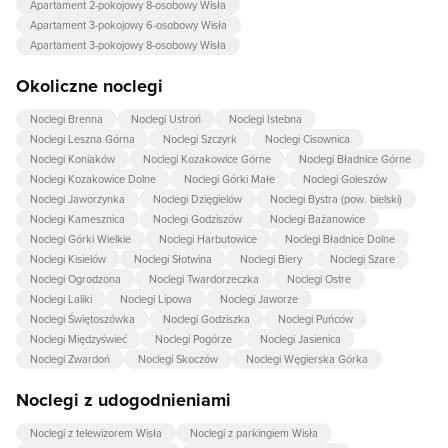
Apartament 2-pokojowy 8-osobowy Wisła
Apartament 3-pokojowy 6-osobowy Wisła
Apartament 3-pokojowy 8-osobowy Wisła
Okoliczne noclegi
Noclegi Brenna
Noclegi Ustroń
Noclegi Istebna
Noclegi Leszna Górna
Noclegi Szczyrk
Noclegi Cisownica
Noclegi Koniaków
Noclegi Kozakowice Górne
Noclegi Bładnice Górne
Noclegi Kozakowice Dolne
Noclegi Górki Małe
Noclegi Goleszów
Noclegi Jaworzynka
Noclegi Dzięgielów
Noclegi Bystra (pow. bielski)
Noclegi Kamesznica
Noclegi Godziszów
Noclegi Bażanowice
Noclegi Górki Wielkie
Noclegi Harbutowice
Noclegi Bładnice Dolne
Noclegi Kisielów
Noclegi Słotwina
Noclegi Biery
Noclegi Szare
Noclegi Ogrodzona
Noclegi Twardorzeczka
Noclegi Ostre
Noclegi Laliki
Noclegi Lipowa
Noclegi Jaworze
Noclegi Świętoszówka
Noclegi Godziszka
Noclegi Puńców
Noclegi Międzyświeć
Noclegi Pogórze
Noclegi Jasienica
Noclegi Zwardoń
Noclegi Skoczów
Noclegi Węgierska Górka
Noclegi z udogodnieniami
Noclegi z telewizorem Wisła
Noclegi z parkingiem Wisła