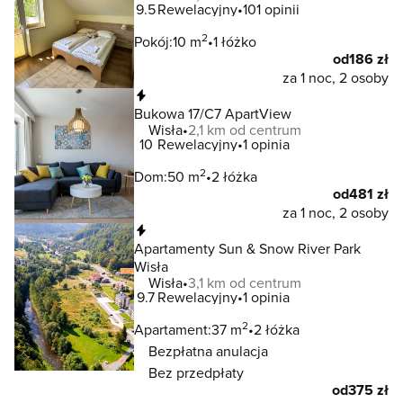
9.5
Rewelacyjny
101 opinii
2
Pokój:
10 m
1 łóżko
od
186 zł
za 1 noc, 2 osoby
Natychmiastowa rezerwacja
Bukowa 17/C7 ApartView
Wisła
2,1 km od centrum
10
Rewelacyjny
1 opinia
2
Dom:
50 m
2 łóżka
od
481 zł
za 1 noc, 2 osoby
Natychmiastowa rezerwacja
Apartamenty Sun & Snow River Park
Wisła
Wisła
3,1 km od centrum
9.7
Rewelacyjny
1 opinia
2
Apartament:
37 m
2 łóżka
Bezpłatna anulacja
Bez przedpłaty
od
375 zł