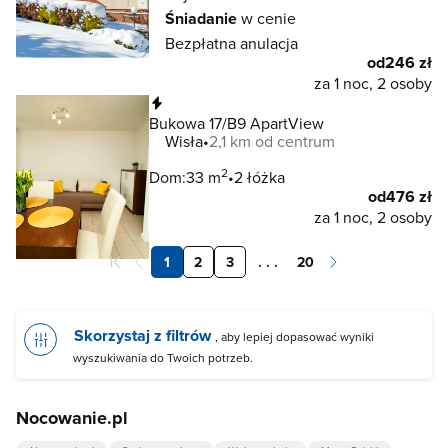
Śniadanie
w cenie
Bezpłatna anulacja
od
246 zł
za 1 noc, 2 osoby
Natychmiastowa rezerwacja
Bukowa 17/B9 ApartView
Wisła
2,1 km od centrum
2
Dom:
33 m
2 łóżka
od
476 zł
za 1 noc, 2 osoby
1
2
3
. . .
20
Skorzystaj z filtrów
, aby lepiej dopasować wyniki
wyszukiwania do Twoich potrzeb.
Nocowanie.pl