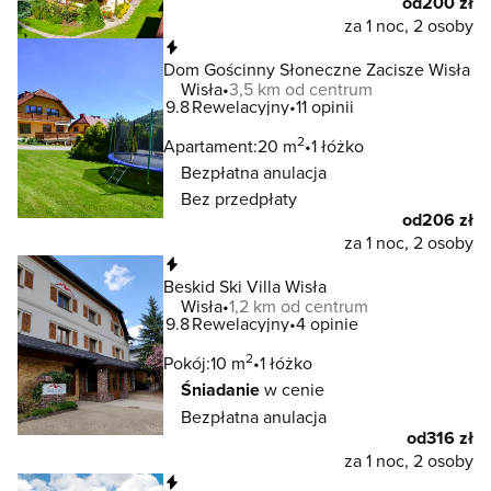
od
200 zł
za 1 noc, 2 osoby
Natychmiastowa rezerwacja
Dom Gościnny Słoneczne Zacisze Wisła
Wisła
3,5 km od centrum
9.8
Rewelacyjny
11 opinii
2
Apartament:
20 m
1 łóżko
Bezpłatna anulacja
Bez przedpłaty
od
206 zł
za 1 noc, 2 osoby
Natychmiastowa rezerwacja
Beskid Ski Villa Wisła
Wisła
1,2 km od centrum
9.8
Rewelacyjny
4 opinie
2
Pokój:
10 m
1 łóżko
Śniadanie
w cenie
Bezpłatna anulacja
od
316 zł
za 1 noc, 2 osoby
Natychmiastowa rezerwacja