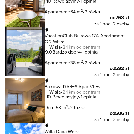
10
Rewelacyjny
1 opinia
2
Apartament:
64 m
2 łóżka
od
768 zł
za 1 noc, 2 osoby
Natychmiastowa rezerwacja
VacationClub Bukowa 17A Apartament
G.2 Wisła
Wisła
2,1 km od centrum
9.0
Bardzo dobry
1 opinia
2
Apartament:
38 m
2 łóżka
od
592 zł
za 1 noc, 2 osoby
Natychmiastowa rezerwacja
Bukowa 17A/H6 ApartView
Wisła
2,1 km od centrum
10
Rewelacyjny
1 opinia
2
Dom:
53 m
2 łóżka
od
506 zł
za 1 noc, 2 osoby
Natychmiastowa rezerwacja
Willa Dana Wisła