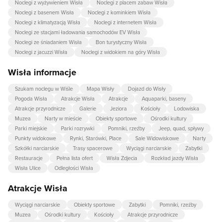
Noclegi z wyżywieniem Wisła
Noclegi z placem zabaw Wisła
Noclegi z basenem Wisła
Noclegi z kominkiem Wisła
Noclegi z klimatyzacją Wisła
Noclegi z internetem Wisła
Noclegi ze stacjami ładowania samochodów EV Wisła
Noclegi ze śniadaniem Wisła
Bon turystyczny Wisła
Noclegi z jacuzzi Wisła
Noclegi z widokiem na góry Wisła
Wisła informacje
Szukam noclegu w Wiśle
Mapa Wisły
Dojazd do Wisły
Pogoda Wisła
Atrakcje Wisła
Atrakcje
Aquaparki, baseny
Atrakcje przyrodnicze
Galerie
Jeziora
Kościoły
Lodowiska
Muzea
Narty w mieście
Obiekty sportowe
Ośrodki kultury
Parki miejskie
Parki rozrywki
Pomniki, rzeźby
Jeep, quad, spływy
Punkty widokowe
Rynki, Starówki, Place
Sale Widowiskowe
Narty
Szkółki narciarskie
Trasy spacerowe
Wyciągi narciarskie
Zabytki
Restauracje
Pełna lista ofert
Wisła Zdjecia
Rozkład jazdy Wisła
Wisła Ulice
Odległości Wisła
Atrakcje Wisła
Wyciągi narciarskie
Obiekty sportowe
Zabytki
Pomniki, rzeźby
Muzea
Ośrodki kultury
Kościoły
Atrakcje przyrodnicze