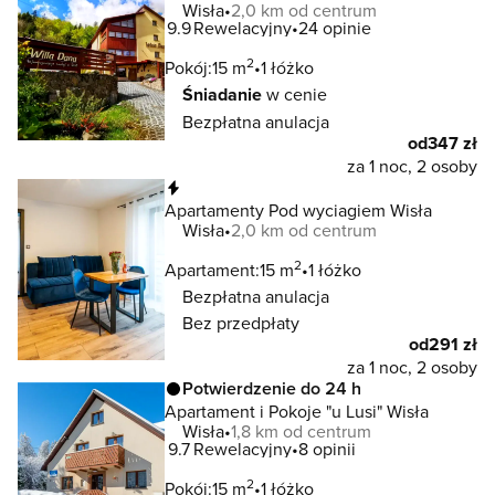
Wisła
2,0 km od centrum
9.9
Rewelacyjny
24 opinie
2
Pokój:
15 m
1 łóżko
Śniadanie
w cenie
Bezpłatna anulacja
od
347 zł
za 1 noc, 2 osoby
Natychmiastowa rezerwacja
Apartamenty Pod wyciagiem Wisła
Wisła
2,0 km od centrum
2
Apartament:
15 m
1 łóżko
Bezpłatna anulacja
Bez przedpłaty
od
291 zł
za 1 noc, 2 osoby
Potwierdzenie do 24 h
Apartament i Pokoje "u Lusi" Wisła
Wisła
1,8 km od centrum
9.7
Rewelacyjny
8 opinii
2
Pokój:
15 m
1 łóżko