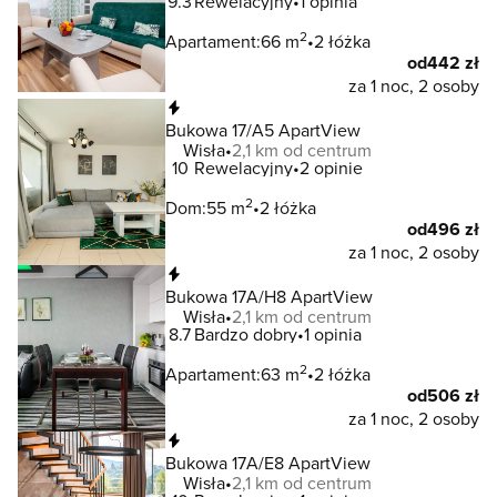
9.3
Rewelacyjny
1 opinia
2
Apartament:
66 m
2 łóżka
od
442 zł
za 1 noc, 2 osoby
Natychmiastowa rezerwacja
Bukowa 17/A5 ApartView
Wisła
2,1 km od centrum
10
Rewelacyjny
2 opinie
2
Dom:
55 m
2 łóżka
od
496 zł
za 1 noc, 2 osoby
Natychmiastowa rezerwacja
Bukowa 17A/H8 ApartView
Wisła
2,1 km od centrum
8.7
Bardzo dobry
1 opinia
2
Apartament:
63 m
2 łóżka
od
506 zł
za 1 noc, 2 osoby
Natychmiastowa rezerwacja
Bukowa 17A/E8 ApartView
Wisła
2,1 km od centrum