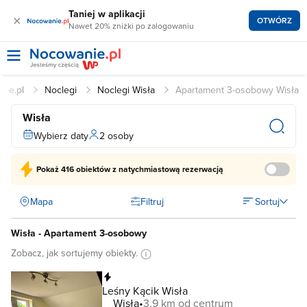
Taniej w aplikacji
×
OTWÓRZ
Nawet 20% zniżki po zalogowaniu
nie.pl
Noclegi
Noclegi Wisła
Apartament 3-osobowy Wisła
Wisła
Wybierz daty
2 osoby
Pokaż
416 obiektów
z natychmiastową rezerwacją
Mapa
Filtruj
Sortuj
Wisła - Apartament 3-osobowy
Zobacz, jak sortujemy obiekty.
Natychmiastowa rezerwacja
Leśny Kącik Wisła
Wisła
3,9 km od centrum