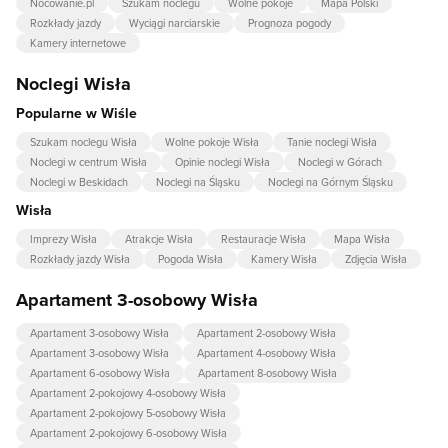
Nocowanie.pl
Szukam noclegu
Wolne pokoje
Mapa Polski
Rozkłady jazdy
Wyciągi narciarskie
Prognoza pogody
Kamery internetowe
Noclegi Wisła
Popularne w Wiśle
Szukam noclegu Wisła
Wolne pokoje Wisła
Tanie noclegi Wisła
Noclegi w centrum Wisła
Opinie noclegi Wisła
Noclegi w Górach
Noclegi w Beskidach
Noclegi na Śląsku
Noclegi na Górnym Śląsku
Wisła
Imprezy Wisła
Atrakcje Wisła
Restauracje Wisła
Mapa Wisła
Rozkłady jazdy Wisła
Pogoda Wisła
Kamery Wisła
Zdjęcia Wisła
Apartament 3-osobowy Wisła
Apartament 3-osobowy Wisła
Apartament 2-osobowy Wisła
Apartament 3-osobowy Wisła
Apartament 4-osobowy Wisła
Apartament 6-osobowy Wisła
Apartament 8-osobowy Wisła
Apartament 2-pokojowy 4-osobowy Wisła
Apartament 2-pokojowy 5-osobowy Wisła
Apartament 2-pokojowy 6-osobowy Wisła