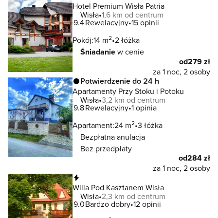
Hotel Premium Wisła Patria
Wisła
1,6 km od centrum
9.4
Rewelacyjny
15 opinii
2
Pokój:
14 m
2 łóżka
Śniadanie
w cenie
od
279 zł
za 1 noc, 2 osoby
Potwierdzenie do 24 h
Apartamenty Przy Stoku i Potoku
Wisła
3,2 km od centrum
9.8
Rewelacyjny
1 opinia
2
Apartament:
24 m
3 łóżka
Bezpłatna anulacja
Bez przedpłaty
od
284 zł
za 1 noc, 2 osoby
Natychmiastowa rezerwacja
Willa Pod Kasztanem Wisła
Wisła
2,3 km od centrum
9.0
Bardzo dobry
12 opinii