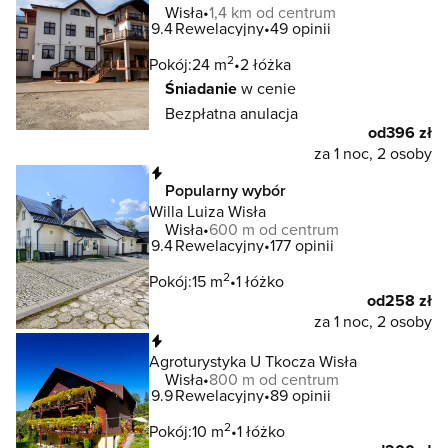
Wisła
1,4 km od centrum
9.4
Rewelacyjny
49 opinii
2
Pokój:
24 m
2 łóżka
Śniadanie
w cenie
Bezpłatna anulacja
od
396 zł
za 1 noc, 2 osoby
Natychmiastowa rezerwacja
Popularny wybór
Willa Luiza Wisła
Wisła
600 m od centrum
9.4
Rewelacyjny
177 opinii
2
Pokój:
15 m
1 łóżko
od
258 zł
za 1 noc, 2 osoby
Natychmiastowa rezerwacja
Agroturystyka U Tkocza Wisła
Wisła
800 m od centrum
9.9
Rewelacyjny
89 opinii
2
Pokój:
10 m
1 łóżko