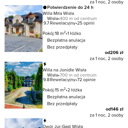
za 1 noc, 2 osoby
Potwierdzenie do 24 h
Willa Miła Wisła
Wisła
400 m od centrum
9.7
Rewelacyjny
25 opinii
2
Pokój:
18 m
1 łóżko
Bezpłatna anulacja
Bez przedpłaty
od
206 zł
za 1 noc, 2 osoby
Natychmiastowa rezerwacja
Willa na Jonidle Wisła
Wisła
700 m od centrum
9.8
Rewelacyjny
72 opinie
2
Pokój:
15 m
2 łóżka
Bezpłatna anulacja
Bez przedpłaty
od
146 zł
za 1 noc, 2 osoby
Natychmiastowa rezerwacja
Dwór Jur-Gast Wisła