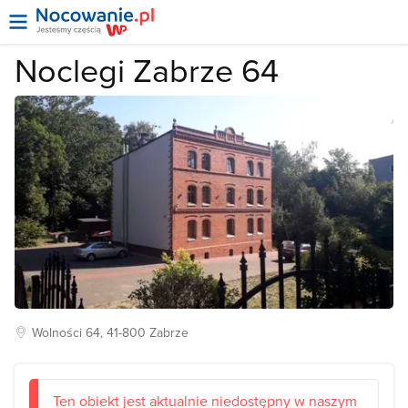
Noclegi Zabrze 64
Wolności
64, 41-800
Zabrze
Ten obiekt jest aktualnie niedostępny w naszym