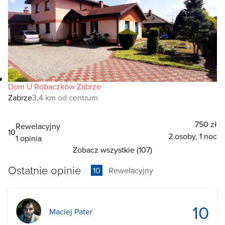
Dom U Robaczków Zabrze
Zabrze
3,4 km od centrum
750 zł
Rewelacyjny
10
2 osoby, 1 noc
1 opinia
Zobacz wszystkie (107)
Ostatnie opinie
10
Rewelacyjny
10
Maciej Pater