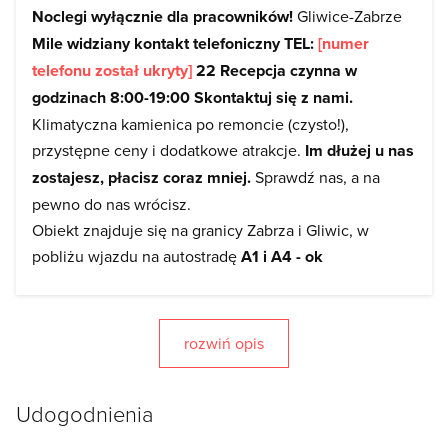
Noclegi wyłącznie dla pracowników!
Gliwice-Zabrze
Mile widziany kontakt telefoniczny TEL:
[numer
telefonu został ukryty]
22 Recepcja czynna w
godzinach 8:00-19:00 Skontaktuj się z nami.
Klimatyczna kamienica po remoncie (czysto!),
przystępne ceny i dodatkowe atrakcje.
Im dłużej u nas
zostajesz, płacisz coraz mniej.
Sprawdź nas, a na
pewno do nas wrócisz.
Obiekt znajduje się na granicy Zabrza i Gliwic, w
pobliżu wjazdu na autostradę
A1 i A4 - ok
500m
,bezproblemowy wjazd na
węzeł
komunikacyjny "Sośnica"[Europa Centralna].
Zapewniamy rodzinną atmosferę, komfort i spokój
rozwiń opis
wypoczynku.
Dzięki dogodnej lokalizacji mogą Państwo szybko i
Udogodnienia
skutecznie dotrzeć do wielu miejscowości położonych
na terenie Górnego Śląska, takich jak:
Ruda Śląska,