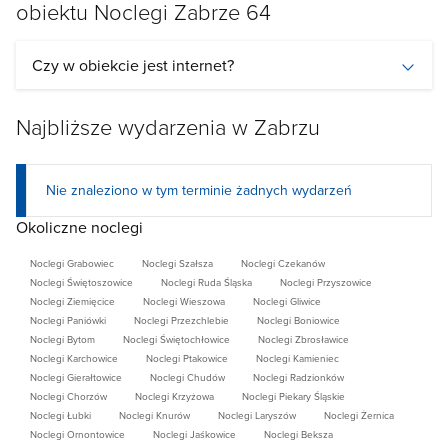
obiektu Noclegi Zabrze 64
do sklepu
BIEDRONKA
lub
ŻABKA i prywatny sklep z
ekologicznymi produktami
.
Czy w obiekcie jest internet?
W pobliżu znajdują się
2 stacje benzynowe,
kąpielisko leśne, przystanek komunikacji miejskiej,
Najbliższe wydarzenia w Zabrzu
taxi.
Zapraszamy osoby podróżujące w interesach, a
także pracowników sezonowych, handlowców,
Nie znaleziono w tym terminie żadnych wydarzeń
kierowców odbywających dalekie trasy i tych, którzy
Okoliczne noclegi
w danym momencie potrzebują noclegu.
Jak szybko dojadę z hostelu 64?
Noclegi Grabowiec
Noclegi Szałsza
Noclegi Czekanów
Noclegi Świętoszowice
Noclegi Ruda Śląska
Noclegi Przyszowice
do
M1 Centrum Handlowego
2,1 km / 4 min
Noclegi Ziemięcice
Noclegi Wieszowa
Noclegi Gliwice
do
Centrum Chorób Serca Zabrze
3km /7min
Noclegi Paniówki
Noclegi Przezchlebie
Noclegi Boniowice
Noclegi Bytom
Noclegi Świętochłowice
Noclegi Zbrosławice
do
Centrum Onkologi Gliwice
6,6 km /14min
Noclegi Karchowice
Noclegi Ptakowice
Noclegi Kamieniec
do
Specjalnej Strefy Szkoleń
600m /2min
Noclegi Gierałtowice
Noclegi Chudów
Noclegi Radzionków
Noclegi Chorzów
Noclegi Krzyżowa
Noclegi Piekary Śląskie
Noclegi Łubki
Noclegi Knurów
Noclegi Laryszów
Noclegi Żernica
do
Strefy ekonomicznej Gliwice
11 km / 12 min
Noclegi Ornontowice
Noclegi Jaśkowice
Noclegi Beksza