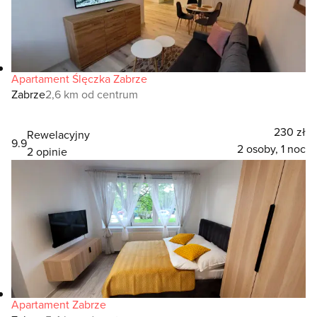
Apartament Ślęczka Zabrze
Zabrze
2,6 km od centrum
230 zł
Rewelacyjny
9.9
2 osoby, 1 noc
2 opinie
Apartament Zabrze