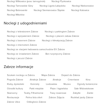
do
Europy Centralnej przez A1
10,8 km / 12 min
Noclegi Wilkowice (pow. tarnogórski)
Noclegi Pyskowice
Noclegi Tarnowskie Góry
Noclegi Ligota Łabędzka
Noclegi Nieborowice
do
Kopalni Gudo
5,4 /12 min
Noclegi Bobrowniki
Noclegi Siemianowice Śląskie
Noclegi Katowice
do
Szybu Maciej
1,4 / 3min
Noclegi Mikołów
do
Spodka Katowice
26,2km / 25 min
Noclegi z udogodnieniami
Dworzec PKP ZABRZE
- 2,7 km/ 7min
Noclegi z telewizorem Zabrze
Noclegi z parkingiem Zabrze
Dworzec PKP GLIWICE
5,6 km/ 12 min
Noclegi z wyżywieniem Zabrze
Noclegi z placem zabaw Zabrze
Noclegi z basenem Zabrze
Noclegi z klimatyzacją Zabrze
* Podane ceny obowiązują wyłącznie przy ciągłości
Noclegi z internetem Zabrze
Noclegi ze stacjami ładowania samochodów EV Zabrze
pobytu (nie odliczamy weekendów)
Noclegi ze śniadaniem Zabrze
Bon turystyczny Zabrze
* Rezerwacje telefoniczną zapewnia wpłacenie
Noclegi z jacuzzi Zabrze
ustalonej telefonicznie kwoty zaliczki na konto
Zabrze informacje
Barbara jezierska, mbank, NUMER KONTA: 92 1140
Szukam noclegu w Zabrzu
Mapa Zabrza
Dojazd do Zabrza
2004 0000 3502 7557 5462
Pogoda Zabrze
Atrakcje Zabrze
Atrakcje
Cmentarze
Kina
* Płatność za pobyt należy uregulować jednorazowo
Kluby, dyskoteki
Kościoły
Lodowiska
Muzea
Ogrody botaniczne
Ośrodki kultury
Parki miejskie
Plaże i kąpieliska
Sale Widowiskowe
gotówką w dniu przyjazdu podczas zameldowania.
Skanseny
Teatry, Filharmonie
Trasy rowerowe
Zabytki
Zamki
(od 20zł)
* Ceny
do negocjacji zależne od długości
Restauracje
Pełna lista ofert
Zabrze Zdjęcia
Rozkład jazdy Zabrze
Zabrze Ulice
Odległości Zabrze
pobytu*