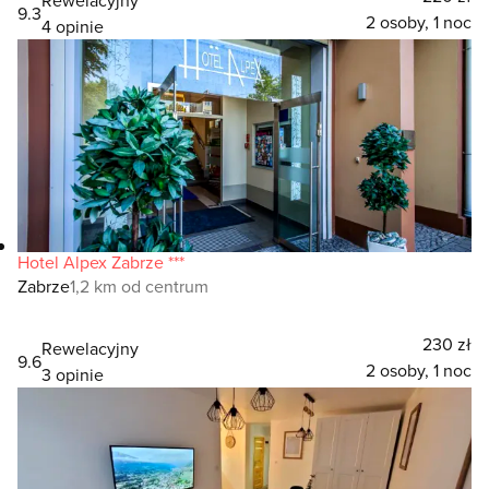
9.3
2 osoby, 1 noc
4 opinie
Hotel Alpex Zabrze ***
Zabrze
1,2 km od centrum
230 zł
Rewelacyjny
9.6
2 osoby, 1 noc
3 opinie