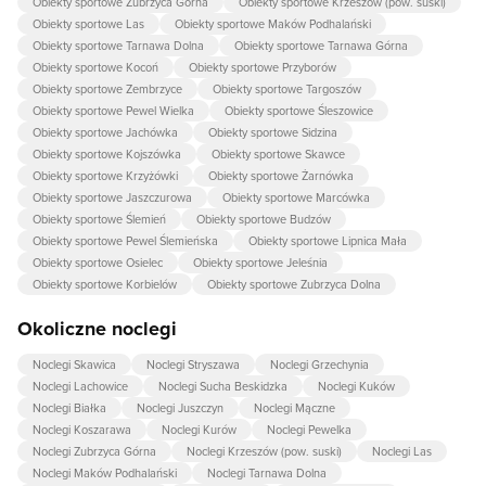
Obiekty sportowe Zubrzyca Górna
Obiekty sportowe Krzeszów (pow. suski)
Obiekty sportowe Las
Obiekty sportowe Maków Podhalański
Obiekty sportowe Tarnawa Dolna
Obiekty sportowe Tarnawa Górna
Obiekty sportowe Kocoń
Obiekty sportowe Przyborów
Obiekty sportowe Zembrzyce
Obiekty sportowe Targoszów
Obiekty sportowe Pewel Wielka
Obiekty sportowe Śleszowice
Obiekty sportowe Jachówka
Obiekty sportowe Sidzina
Obiekty sportowe Kojszówka
Obiekty sportowe Skawce
Obiekty sportowe Krzyżówki
Obiekty sportowe Żarnówka
Obiekty sportowe Jaszczurowa
Obiekty sportowe Marcówka
Obiekty sportowe Ślemień
Obiekty sportowe Budzów
Obiekty sportowe Pewel Ślemieńska
Obiekty sportowe Lipnica Mała
Obiekty sportowe Osielec
Obiekty sportowe Jeleśnia
Obiekty sportowe Korbielów
Obiekty sportowe Zubrzyca Dolna
Okoliczne noclegi
Noclegi Skawica
Noclegi Stryszawa
Noclegi Grzechynia
Noclegi Lachowice
Noclegi Sucha Beskidzka
Noclegi Kuków
Noclegi Białka
Noclegi Juszczyn
Noclegi Mączne
Noclegi Koszarawa
Noclegi Kurów
Noclegi Pewelka
Noclegi Zubrzyca Górna
Noclegi Krzeszów (pow. suski)
Noclegi Las
Noclegi Maków Podhalański
Noclegi Tarnawa Dolna