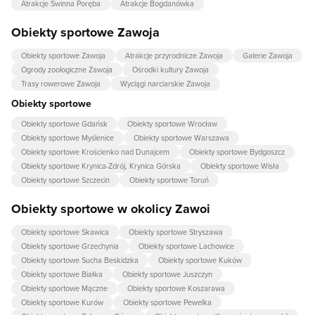
Atrakcje Świnna Poręba
Atrakcje Bogdanówka
Obiekty sportowe Zawoja
Obiekty sportowe Zawoja
Atrakcje przyrodnicze Zawoja
Galerie Zawoja
Ogrody zoologiczne Zawoja
Ośrodki kultury Zawoja
Trasy rowerowe Zawoja
Wyciągi narciarskie Zawoja
Obiekty sportowe
Obiekty sportowe Gdańsk
Obiekty sportowe Wrocław
Obiekty sportowe Myślenice
Obiekty sportowe Warszawa
Obiekty sportowe Krościenko nad Dunajcem
Obiekty sportowe Bydgoszcz
Obiekty sportowe Krynica-Zdrój, Krynica Górska
Obiekty sportowe Wisła
Obiekty sportowe Szczecin
Obiekty sportowe Toruń
Obiekty sportowe w okolicy Zawoi
Obiekty sportowe Skawica
Obiekty sportowe Stryszawa
Obiekty sportowe Grzechynia
Obiekty sportowe Lachowice
Obiekty sportowe Sucha Beskidzka
Obiekty sportowe Kuków
Obiekty sportowe Białka
Obiekty sportowe Juszczyn
Obiekty sportowe Mączne
Obiekty sportowe Koszarawa
Obiekty sportowe Kurów
Obiekty sportowe Pewelka