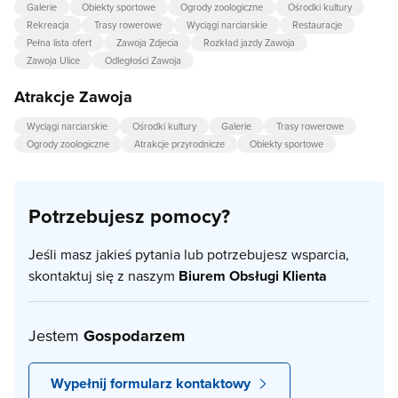
Galerie
Obiekty sportowe
Ogrody zoologiczne
Ośrodki kultury
Rekreacja
Trasy rowerowe
Wyciągi narciarskie
Restauracje
Pełna lista ofert
Zawoja Zdjecia
Rozkład jazdy Zawoja
Zawoja Ulice
Odległości Zawoja
Atrakcje Zawoja
Wyciągi narciarskie
Ośrodki kultury
Galerie
Trasy rowerowe
Ogrody zoologiczne
Atrakcje przyrodnicze
Obiekty sportowe
Potrzebujesz pomocy?
Jeśli masz jakieś pytania lub potrzebujesz wsparcia,
skontaktuj się z naszym
Biurem Obsługi Klienta
Jestem
Gospodarzem
Wypełnij formularz kontaktowy