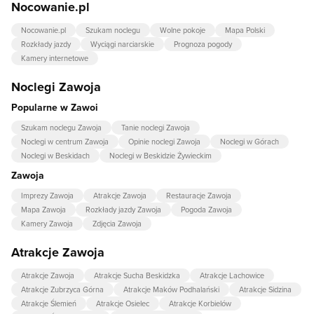
Nocowanie.pl
Nocowanie.pl
Szukam noclegu
Wolne pokoje
Mapa Polski
Rozkłady jazdy
Wyciągi narciarskie
Prognoza pogody
Kamery internetowe
Noclegi Zawoja
Popularne w Zawoi
Szukam noclegu Zawoja
Tanie noclegi Zawoja
Noclegi w centrum Zawoja
Opinie noclegi Zawoja
Noclegi w Górach
Noclegi w Beskidach
Noclegi w Beskidzie Żywieckim
Zawoja
Imprezy Zawoja
Atrakcje Zawoja
Restauracje Zawoja
Mapa Zawoja
Rozkłady jazdy Zawoja
Pogoda Zawoja
Kamery Zawoja
Zdjęcia Zawoja
Atrakcje Zawoja
Atrakcje Zawoja
Atrakcje Sucha Beskidzka
Atrakcje Lachowice
Atrakcje Zubrzyca Górna
Atrakcje Maków Podhalański
Atrakcje Sidzina
Atrakcje Ślemień
Atrakcje Osielec
Atrakcje Korbielów