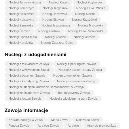
Noclegi Tarnawa Górna
Noclegi Kocoń
Noclegi Przyborów
Noclegi Zembrzyce
Noclegi Targoszów
Noclegi Pewel Wielka
Noclegi Śleszowice
Noclegi Jachówka
Noclegi Sidzina
Noclegi Kojszówka
Noclegi Skawce
Noclegi Krzyżówki
Noclegi Żarnówka
Noclegi Jaszczurowa
Noclegi Marcówka
Noclegi Ślemień
Noclegi Budzów
Noclegi Pewel Ślemieńska
Noclegi Lipnica Mała
Noclegi Osielec
Noclegi Jeleśnia
Noclegi Korbielów
Noclegi Zubrzyca Dolna
Noclegi z udogodnieniami
Noclegi z telewizorem Zawoja
Noclegi z parkingiem Zawoja
Noclegi z wyżywieniem Zawoja
Noclegi z placem zabaw Zawoja
Noclegi z basenem Zawoja
Noclegi z kominkiem Zawoja
Noclegi z klimatyzacją Zawoja
Noclegi z internetem Zawoja
Noclegi ze stacjami ładowania samochodów EV Zawoja
Noclegi ze śniadaniem Zawoja
Bon turystyczny Zawoja
Noclegi z jacuzzi Zawoja
Noclegi z widokiem na góry Zawoja
Zawoja informacje
Szukam noclegu w Zawoi
Mapa Zawoi
Dojazd do Zawoi
Pogoda Zawoja
Atrakcje Zawoja
Atrakcje
Atrakcje przyrodnicze