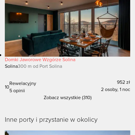
Domki Jaworowe Wzgórze Solina
Solina
300 m od Port Solina
952 zł
Rewelacyjny
10
2 osoby, 1 noc
5 opinii
Zobacz wszystkie (310)
Inne porty i przystanie w okolicy