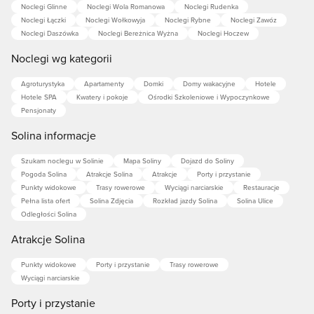
Noclegi Glinne
Noclegi Wola Romanowa
Noclegi Rudenka
Noclegi Łączki
Noclegi Wołkowyja
Noclegi Rybne
Noclegi Zawóz
Noclegi Daszówka
Noclegi Bereżnica Wyżna
Noclegi Hoczew
Noclegi wg kategorii
Agroturystyka
Apartamenty
Domki
Domy wakacyjne
Hotele
Hotele SPA
Kwatery i pokoje
Ośrodki Szkoleniowe i Wypoczynkowe
Pensjonaty
Solina informacje
Szukam noclegu w Solinie
Mapa Soliny
Dojazd do Soliny
Pogoda Solina
Atrakcje Solina
Atrakcje
Porty i przystanie
Punkty widokowe
Trasy rowerowe
Wyciągi narciarskie
Restauracje
Pełna lista ofert
Solina Zdjęcia
Rozkład jazdy Solina
Solina Ulice
Odległości Solina
Atrakcje Solina
Punkty widokowe
Porty i przystanie
Trasy rowerowe
Wyciągi narciarskie
Porty i przystanie