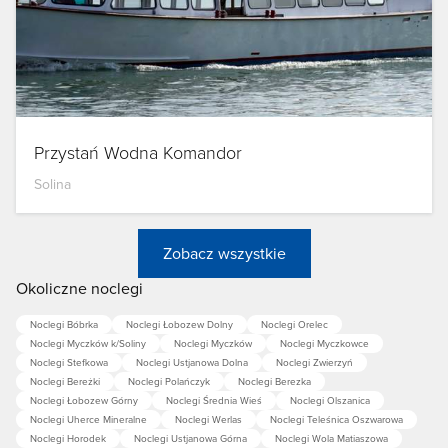
Przystań Wodna Komandor
Solina
Zobacz wszystkie
Okoliczne noclegi
Noclegi Bóbrka
Noclegi Łobozew Dolny
Noclegi Orelec
Noclegi Myczków k/Soliny
Noclegi Myczków
Noclegi Myczkowce
Noclegi Stefkowa
Noclegi Ustjanowa Dolna
Noclegi Zwierzyń
Noclegi Bereżki
Noclegi Polańczyk
Noclegi Berezka
Noclegi Łobozew Górny
Noclegi Średnia Wieś
Noclegi Olszanica
Noclegi Uherce Mineralne
Noclegi Werlas
Noclegi Teleśnica Oszwarowa
Noclegi Horodek
Noclegi Ustjanowa Górna
Noclegi Wola Matiaszowa