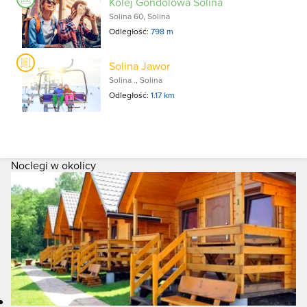
Kolej Gondolowa Solina
Solina 60, Solina
Odległość:
798 m
Solina Jawor
Solina ., Solina
Odległość:
1.17 km
Noclegi w okolicy