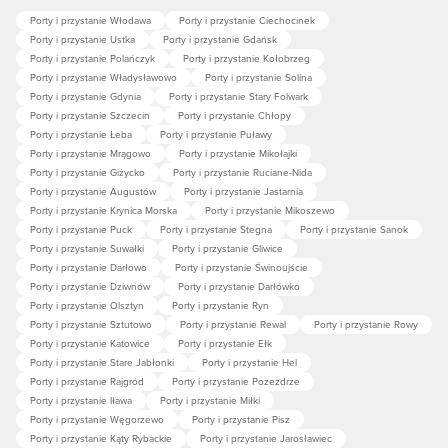
Porty i przystanie Włodawa
Porty i przystanie Ciechocinek
Porty i przystanie Ustka
Porty i przystanie Gdańsk
Porty i przystanie Polańczyk
Porty i przystanie Kołobrzeg
Porty i przystanie Władysławowo
Porty i przystanie Solina
Porty i przystanie Gdynia
Porty i przystanie Stary Folwark
Porty i przystanie Szczecin
Porty i przystanie Chłopy
Porty i przystanie Łeba
Porty i przystanie Puławy
Porty i przystanie Mrągowo
Porty i przystanie Mikołajki
Porty i przystanie Giżycko
Porty i przystanie Ruciane-Nida
Porty i przystanie Augustów
Porty i przystanie Jastarnia
Porty i przystanie Krynica Morska
Porty i przystanie Mikoszewo
Porty i przystanie Puck
Porty i przystanie Stegna
Porty i przystanie Sanok
Porty i przystanie Suwałki
Porty i przystanie Gliwice
Porty i przystanie Darłowo
Porty i przystanie Świnoujście
Porty i przystanie Dziwnów
Porty i przystanie Darłówko
Porty i przystanie Olsztyn
Porty i przystanie Ryn
Porty i przystanie Sztutowo
Porty i przystanie Rewal
Porty i przystanie Rowy
Porty i przystanie Katowice
Porty i przystanie Ełk
Porty i przystanie Stare Jabłonki
Porty i przystanie Hel
Porty i przystanie Rajgród
Porty i przystanie Pozezdrze
Porty i przystanie Iława
Porty i przystanie Miłki
Porty i przystanie Węgorzewo
Porty i przystanie Pisz
Porty i przystanie Kąty Rybackie
Porty i przystanie Jarosławiec