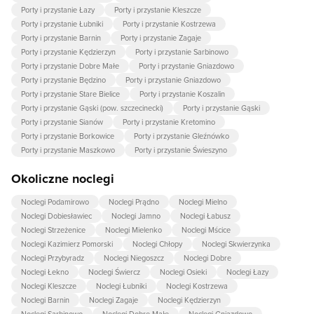
Porty i przystanie Łazy
Porty i przystanie Kleszcze
Porty i przystanie Łubniki
Porty i przystanie Kostrzewa
Porty i przystanie Barnin
Porty i przystanie Zagaje
Porty i przystanie Kędzierzyn
Porty i przystanie Sarbinowo
Porty i przystanie Dobre Małe
Porty i przystanie Gniazdowo
Porty i przystanie Będzino
Porty i przystanie Gniazdowo
Porty i przystanie Stare Bielice
Porty i przystanie Koszalin
Porty i przystanie Gąski (pow. szczecinecki)
Porty i przystanie Gąski
Porty i przystanie Sianów
Porty i przystanie Kretomino
Porty i przystanie Borkowice
Porty i przystanie Gleźnówko
Porty i przystanie Maszkowo
Porty i przystanie Świeszyno
Okoliczne noclegi
Noclegi Podamirowo
Noclegi Prądno
Noclegi Mielno
Noclegi Dobiesławiec
Noclegi Jamno
Noclegi Łabusz
Noclegi Strzeżenice
Noclegi Mielenko
Noclegi Mścice
Noclegi Kazimierz Pomorski
Noclegi Chłopy
Noclegi Skwierzynka
Noclegi Przybyradz
Noclegi Niegoszcz
Noclegi Dobre
Noclegi Łekno
Noclegi Świercz
Noclegi Osieki
Noclegi Łazy
Noclegi Kleszcze
Noclegi Łubniki
Noclegi Kostrzewa
Noclegi Barnin
Noclegi Zagaje
Noclegi Kędzierzyn