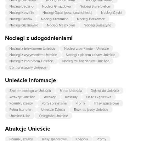
Noclegi Sarbinowo
Noclegi Dobre Małe
Noclegi Gniazdowo
Noclegi Będzino
Noclegi Gniazdowo
Noclegi Stare Bielice
Noclegi Koszalin
Noclegi Gąski (pow. szczecinecki)
Noclegi Gąski
Noclegi Sianów
Noclegi Kretomino
Noclegi Borkowice
Noclegi Gleźnówko
Noclegi Maszkowo
Noclegi Świeszyno
Noclegi z udogodnieniami
Noclegi z telewizorem Unieście
Noclegi z parkingiem Unieście
Noclegi z wyżywieniem Unieście
Noclegi z placem zabaw Unieście
Noclegi z internetem Unieście
Noclegi ze śniadaniem Unieście
Bon turystyczny Unieście
Unieście informacje
Szukam noclegu w Unieściu
Mapa Unieścia
Dojazd do Unieścia
Atrakcje Unieście
Atrakcje
Kościoły
Plaże i kąpieliska
Pomniki, rzeźby
Porty i przystanie
Promy
Trasy spacerowe
Pełna lista ofert
Unieście Zdjecia
Rozkład jazdy Unieście
Unieście Ulice
Odległości Unieście
Atrakcje Unieście
Pomniki, rzeźby
Trasy spacerowe
Kościoły
Promy