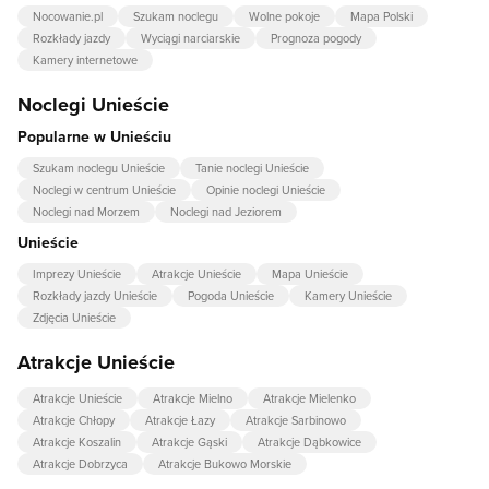
Nocowanie.pl
Szukam noclegu
Wolne pokoje
Mapa Polski
Rozkłady jazdy
Wyciągi narciarskie
Prognoza pogody
Kamery internetowe
Noclegi Unieście
Popularne w Unieściu
Szukam noclegu Unieście
Tanie noclegi Unieście
Noclegi w centrum Unieście
Opinie noclegi Unieście
Noclegi nad Morzem
Noclegi nad Jeziorem
Unieście
Imprezy Unieście
Atrakcje Unieście
Mapa Unieście
Rozkłady jazdy Unieście
Pogoda Unieście
Kamery Unieście
Zdjęcia Unieście
Atrakcje Unieście
Atrakcje Unieście
Atrakcje Mielno
Atrakcje Mielenko
Atrakcje Chłopy
Atrakcje Łazy
Atrakcje Sarbinowo
Atrakcje Koszalin
Atrakcje Gąski
Atrakcje Dąbkowice
Atrakcje Dobrzyca
Atrakcje Bukowo Morskie