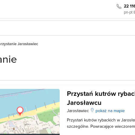
22 11
pn-pt 
przystanie Jarosławiec
anie
Przystań kutrów rybac
Jarosławcu
Jarosławiec
pokaż na mapie
Przystań kutrów rybackich w Jarosł
szczególne. Powracające wieczorem 
oraz mieszkańcom niesamowite wraż