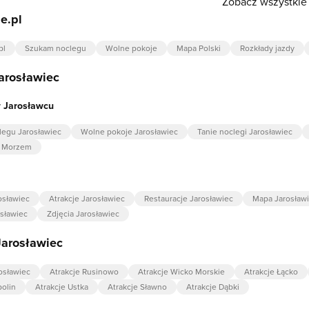
Zobacz wszystkie 
e.pl
pl
Szukam noclegu
Wolne pokoje
Mapa Polski
Rozkłady jazdy
arosławiec
 Jarosławcu
egu Jarosławiec
Wolne pokoje Jarosławiec
Tanie noclegi Jarosławiec
d Morzem
osławiec
Atrakcje Jarosławiec
Restauracje Jarosławiec
Mapa Jarosław
sławiec
Zdjęcia Jarosławiec
Jarosławiec
osławiec
Atrakcje Rusinowo
Atrakcje Wicko Morskie
Atrakcje Łącko
bolin
Atrakcje Ustka
Atrakcje Sławno
Atrakcje Dąbki