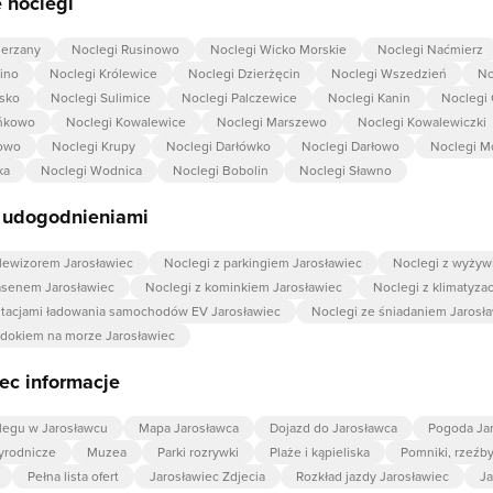
 noclegi
ierzany
Noclegi Rusinowo
Noclegi Wicko Morskie
Noclegi Naćmierz
lino
Noclegi Królewice
Noclegi Dzierżęcin
Noclegi Wszedzień
No
sko
Noclegi Sulimice
Noclegi Palczewice
Noclegi Kanin
Noclegi
eńkowo
Noclegi Kowalewice
Noclegi Marszewo
Noclegi Kowalewiczki
sowo
Noclegi Krupy
Noclegi Darłówko
Noclegi Darłowo
Noclegi M
ka
Noclegi Wodnica
Noclegi Bobolin
Noclegi Sławno
z udogodnieniami
elewizorem Jarosławiec
Noclegi z parkingiem Jarosławiec
Noclegi z wyżyw
asenem Jarosławiec
Noclegi z kominkiem Jarosławiec
Noclegi z klimatyzac
stacjami ładowania samochodów EV Jarosławiec
Noclegi ze śniadaniem Jarosł
idokiem na morze Jarosławiec
ec informacje
legu w Jarosławcu
Mapa Jarosławca
Dojazd do Jarosławca
Pogoda Ja
zyrodnicze
Muzea
Parki rozrywki
Plaże i kąpieliska
Pomniki, rzeźb
Pełna lista ofert
Jarosławiec Zdjecia
Rozkład jazdy Jarosławiec
Ja