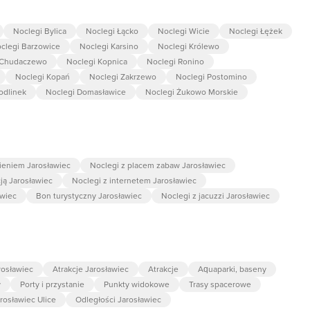
Noclegi Bylica
Noclegi Łącko
Noclegi Wicie
Noclegi Łężek
clegi Barzowice
Noclegi Karsino
Noclegi Królewo
 Chudaczewo
Noclegi Kopnica
Noclegi Ronino
Noclegi Kopań
Noclegi Zakrzewo
Noclegi Postomino
odlinek
Noclegi Domasławice
Noclegi Żukowo Morskie
ieniem Jarosławiec
Noclegi z placem zabaw Jarosławiec
ją Jarosławiec
Noclegi z internetem Jarosławiec
awiec
Bon turystyczny Jarosławiec
Noclegi z jacuzzi Jarosławiec
rosławiec
Atrakcje Jarosławiec
Atrakcje
Aquaparki, baseny
y
Porty i przystanie
Punkty widokowe
Trasy spacerowe
rosławiec Ulice
Odległości Jarosławiec