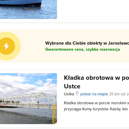
portu dla turystów wypoczywających
odbywa się w kanale Wieprzy, pom
w Darłówku a centrum Darłowa. Dzi
Wybrane dla Ciebie obiekty w Jarosławc
Gwarantowana cena, szybka rezerwacja
Kładka obrotowa w po
Ustce
Ustka
pokaż na mapie
21 km od J
Kładka obrotowa w porcie morskim w 
przyciąga tłumy turystów. Każdy, kt
marzy o wizycie na tej wyjątkowej kł
osobliwego? Sprawdź! Uruchomienie
sprawiło, że zarówno miesz