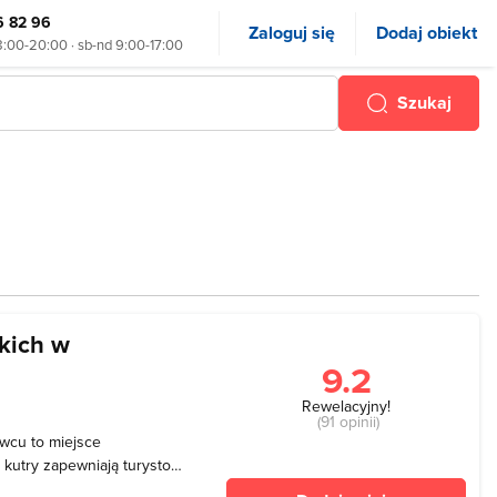
6 82 96
Zaloguj się
Dodaj obiekt
8:00-20:00 · sb-nd 9:00-17:00
Szukaj
kich w
9.2
Rewelacyjny!
(91 opinii)
awcu to miejsce
kutry zapewniają turystom
enia. Nadlatujące mewy są