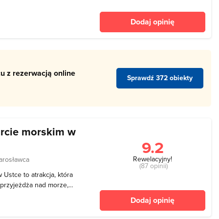
 w regionie. Kurs tramwaju
iędzy mostem rozsuwanym
Dodaj opinię
ęk
u z rezerwacją online
Sprawdź 372 obiekty
rcie morskim w
9.2
Rewelacyjny!
arosławca
(87 opinii)
Ustce to atrakcja, która
o przyjeżdża nad morze,
adce. Co jest w niej takiego
Dodaj opinię
 obrotowej kładki w Ustce