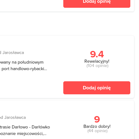
Dodaj opinię
 kutrów wypełnionych
oraz wyładowyw
9.4
d Jarosławca
Rewelacyjny!
izowany na południowym
(104 opinie)
o port handlowo-rybacki
 na przestrzeni prawie
Port Morski Darłowo leży
Dodaj opinię
tka
9
od Jarosławca
Bardzo dobry!
trasie Darłowo - Darłówko
(44 opinie)
poznanie miejscowości,