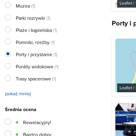
Leaflet
|
Muzea
(1)
Parki rozrywki
(1)
Porty i
Plaże i kąpieliska
(1)
Pomniki, rzeźby
(1)
Porty i przystanie
(1)
Punkty widokowe
(1)
Trasy spacerowe
(1)
Leaflet
|
pokaż mniej
Średnia ocena
Rewelacyjny!
Bardzo dobry