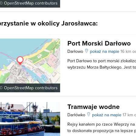
 ©
OpenStreetMap
contributors
nieodłącznym elementem powrotów
rybami. Wciąganie kutrów na plaże 
 przystanie w okolicy Jarosławca:
Port Morski Darłowo
Darłowo
pokaż na mapie
16 km o
Port Darłowo to port morski zlokal
wybrzeżu Morza Bałtyckiego. Jest t
leżący u ujścia rzeki Wieprza, która
trzech kilometrów wpada do morza. 
około 25 Mm na zachód od Portu Us
 ©
OpenStreetMap
contributors
Tramwaje wodne
Darłówko
pokaż na mapie
17 km 
Rejsy kanałem po rzece Wieprzy na 
to doskonała propozycja na lepsze 