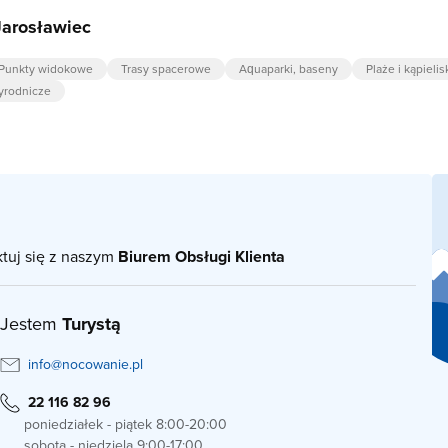
Jarosławiec
Punkty widokowe
Trasy spacerowe
Aquaparki, baseny
Plaże i kąpielis
zyrodnicze
ktuj się z naszym
Biurem Obsługi Klienta
Jestem
Turystą
info@nocowanie.pl
22 116 82 96
poniedziałek - piątek 8:00-20:00
sobota - niedziela 9:00-17:00