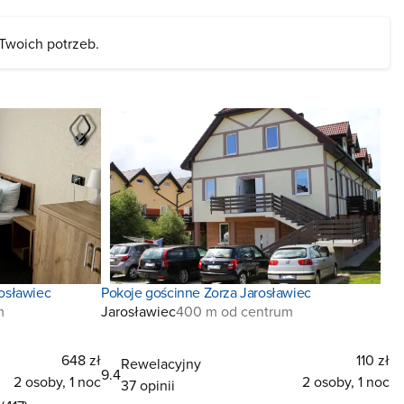
 Twoich potrzeb.
osławiec
Pokoje gościnne Zorza Jarosławiec
m
Jarosławiec
400 m od centrum
648 zł
110 zł
Rewelacyjny
9.4
2 osoby, 1 noc
2 osoby, 1 noc
37 opinii