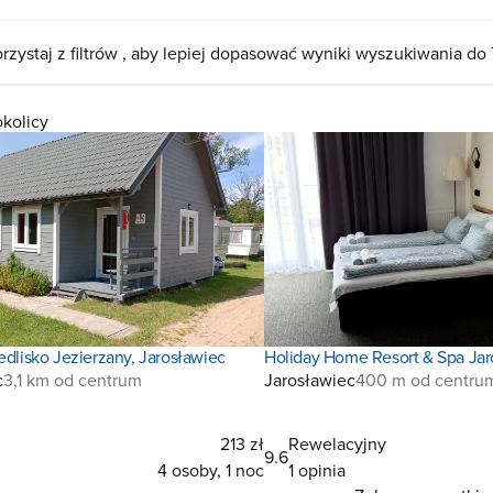
rzystaj z filtrów , aby lepiej dopasować wyniki wyszukiwania do
okolicy
edlisko Jezierzany, Jarosławiec
Holiday Home Resort & Spa Jar
c
3,1 km od centrum
Jarosławiec
400 m od centru
213 zł
Rewelacyjny
9.6
4 osoby, 1 noc
1 opinia