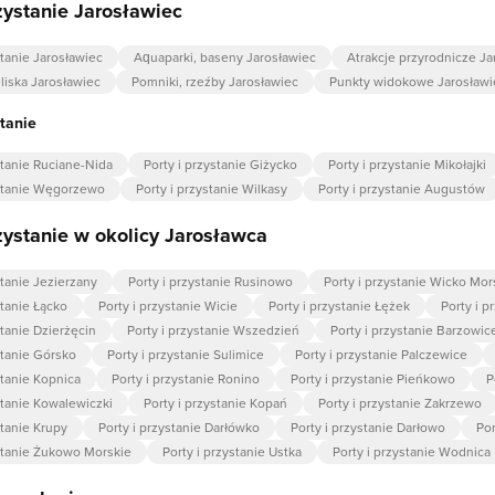
rzystanie Jarosławiec
stanie Jarosławiec
Aquaparki, baseny Jarosławiec
Atrakcje przyrodnicze Ja
eliska Jarosławiec
Pomniki, rzeźby Jarosławiec
Punkty widokowe Jarosławi
stanie
stanie Ruciane-Nida
Porty i przystanie Giżycko
Porty i przystanie Mikołajki
ystanie Węgorzewo
Porty i przystanie Wilkasy
Porty i przystanie Augustów
rzystanie w okolicy Jarosławca
stanie Jezierzany
Porty i przystanie Rusinowo
Porty i przystanie Wicko Mor
stanie Łącko
Porty i przystanie Wicie
Porty i przystanie Łężek
Porty i p
stanie Dzierżęcin
Porty i przystanie Wszedzień
Porty i przystanie Barzowic
stanie Górsko
Porty i przystanie Sulimice
Porty i przystanie Palczewice
stanie Kopnica
Porty i przystanie Ronino
Porty i przystanie Pieńkowo
P
stanie Kowalewiczki
Porty i przystanie Kopań
Porty i przystanie Zakrzewo
stanie Krupy
Porty i przystanie Darłówko
Porty i przystanie Darłowo
Por
ystanie Żukowo Morskie
Porty i przystanie Ustka
Porty i przystanie Wodnica