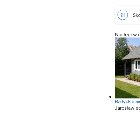
Sko
Noclegi w 
Bałtyckie Si
Jarosławie