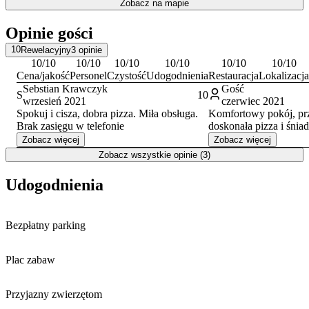
Zobacz na mapie
Dogodna lokalizacja umożliwia szybki dojazd do atrakcji regionu.
W pobliżu, na terenie tej samej miejscowości, znajduje się
Wyciąg
Opinie gości
narciarski STAŚ
, co stanowi udogodnienie dla miłośników
sportów zimowych.
10
Rewelacyjny
3
opinie
10
/10
10
/10
10
/10
10
/10
10
/10
10
/10
Cena/jakość
Personel
Czystość
Udogodnienia
Restauracja
Lokalizacja
Sebstian Krawczyk
Gość
S
10
wrzesień 2021
czerwiec 2021
Spokuj i cisza, dobra pizza. Miła obsługa.
Komfortowy pokój, prz
Brak zasięgu w telefonie
doskonała pizza i śniad
Zobacz więcej
Zobacz więcej
Zobacz wszystkie opinie (3)
Udogodnienia
Bezpłatny parking
Plac zabaw
Przyjazny zwierzętom