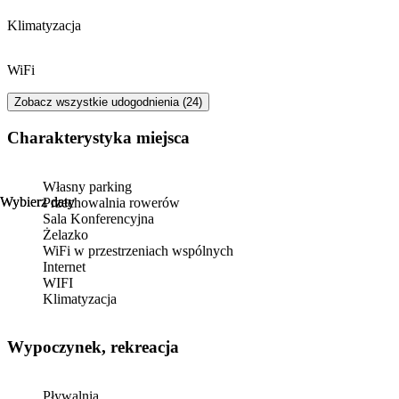
Klimatyzacja
WiFi
Zobacz wszystkie udogodnienia (24)
Charakterystyka miejsca
Własny parking
Wybierz daty
Wybierz daty
Przechowalnia rowerów
Sala Konferencyjna
Żelazko
WiFi w przestrzeniach wspólnych
Internet
WIFI
Klimatyzacja
Wypoczynek, rekreacja
Pływalnia