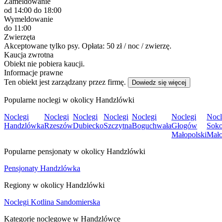
Zameldowanie
od 14:00
do 18:00
Wymeldowanie
do 11:00
Zwierzęta
Akceptowane tylko psy. Opłata: 50 zł / noc / zwierzę.
Kaucja zwrotna
Obiekt nie pobiera kaucji.
Informacje prawne
Ten obiekt jest zarządzany przez firmę.
Dowiedz się więcej
Popularne noclegi w okolicy Handzlówki
Noclegi
Noclegi
Noclegi
Noclegi
Noclegi
Noclegi
Nocl
Handzlówka
Rzeszów
Dubiecko
Szczytna
Boguchwała
Głogów
Sok
Małopolski
Mało
Popularne pensjonaty w okolicy Handzlówki
Pensjonaty Handzlówka
Regiony w okolicy Handzlówki
Noclegi Kotlina Sandomierska
Kategorie noclegowe w Handzlówce