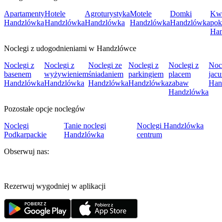
Apartamenty
Hotele
Agroturystyka
Motele
Domki
Kwa
Handzlówka
Handzlówka
Handzlówka
Handzlówka
Handzlówka
pok
Ha
Noclegi z udogodnieniami w Handzlówce
Noclegi z
Noclegi z
Noclegi ze
Noclegi z
Noclegi z
Noc
basenem
wyżywieniem
śniadaniem
parkingiem
placem
jacu
Handzlówka
Handzlówka
Handzlówka
Handzlówka
zabaw
Han
Handzlówka
Pozostałe opcje noclegów
Noclegi
Tanie noclegi
Noclegi Handzlówka
Podkarpackie
Handzlówka
centrum
Obserwuj nas:
Rezerwuj wygodniej w aplikacji