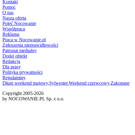
Kontakt
Pomoc
O nas
Nasza oferta
Poleć Nocowanie
Współpraca
Reklama
Praca w Nocowanie.pl
Zgłoszenia nieprawidłowości
Patronat medialny
Dodaj obiekt
Redakcja
Dla prasy
Polityka prywatności
Regulaminy
Długi weekend majowy
,
Sylwester
,
Weekend czerwcowy
,
Zakopane
Copyright 2005-
2026
by NOCOWANIE.PL Sp. z o.o.