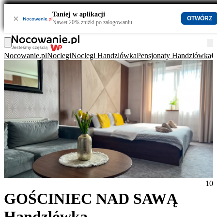
Taniej w aplikacji
×
OTWÓRZ
Nawet 20% zniżki po zalogowaniu
Nocowanie.pl
Noclegi
Noclegi Handzlówka
Pensjonaty Handzlówka
G
10
GOŚCINIEC NAD SAWĄ
Handzlówka