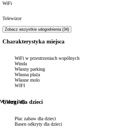
WiFi
Telewizor
Zobacz wszystkie udogodnienia (34)
Charakterystyka miejsca
WiFi w przestrzeniach wspólnych
Winda
Własny parking
Własna plaża
Własne molo
WIFI
usługi dla dzieci
Wybierz daty
Wybierz daty
Plac zabaw dla dzieci
Basen odkryty dla dzieci