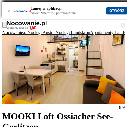
Taniej w aplikacji
×
OTWÓRZ
Nawet 20% zniżki po zalogowaniu
Nocowanie.pl
Noclegi Austria
Noclegi Landskron
Apartamenty Lands
8.9
MOOKI Loft Ossiacher See-
Gerlitzen