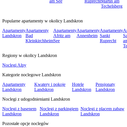
am See
Ruprecht
Martin am
Techelsberg
Popularne apartamenty w okolicy Landskron
Apartamenty
Apartamenty
Apartamenty
Apartamenty
Apartamenty
A
Landskron
Bad
Afritz am
Annenheim
Sankt
Sa
Kleinkirchheim
See
Ruprecht
a
Te
Regiony w okolicy Landskron
Noclegi Alpy
Kategorie noclegowe Landskron
Apartamenty
Kwatery i pokoje
Hotele
Pensjonaty
Landskron
Landskron
Landskron
Landskron
Noclegi z udogodnieniami Landskron
Noclegi z basenem
Noclegi z parkingiem
Noclegi z placem zabaw
Landskron
Landskron
Landskron
Pozostałe opcje noclegów