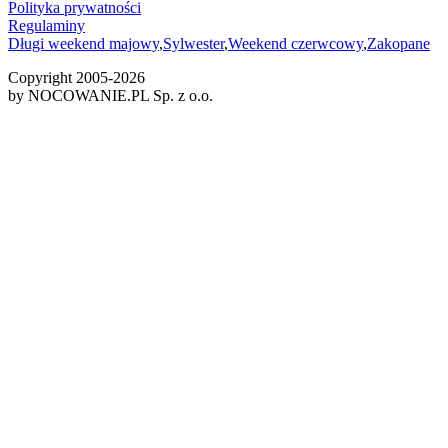
Polityka prywatności
Regulaminy
Długi weekend majowy
,
Sylwester
,
Weekend czerwcowy
,
Zakopane
Copyright 2005-
2026
by NOCOWANIE.PL Sp. z o.o.