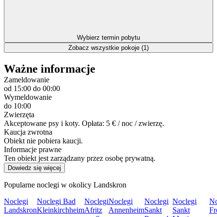
Wybierz termin pobytu
Zobacz wszystkie pokoje (1)
Ważne informacje
Zameldowanie
od 15:00
do 00:00
Wymeldowanie
do 10:00
Zwierzęta
Akceptowane psy i koty. Opłata: 5 € / noc / zwierzę.
Kaucja zwrotna
Obiekt nie pobiera kaucji.
Informacje prawne
Ten obiekt jest zarządzany przez osobę prywatną.
Dowiedz się więcej
Popularne noclegi w okolicy Landskron
Noclegi
Noclegi Bad
Noclegi
Noclegi
Noclegi
Noclegi
No
Landskron
Kleinkirchheim
Afritz
Annenheim
Sankt
Sankt
Fr