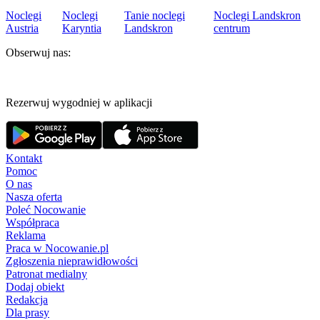
Noclegi
Noclegi
Tanie noclegi
Noclegi Landskron
Austria
Karyntia
Landskron
centrum
Obserwuj nas:
Rezerwuj wygodniej w aplikacji
Kontakt
Pomoc
O nas
Nasza oferta
Poleć Nocowanie
Współpraca
Reklama
Praca w Nocowanie.pl
Zgłoszenia nieprawidłowości
Patronat medialny
Dodaj obiekt
Redakcja
Dla prasy