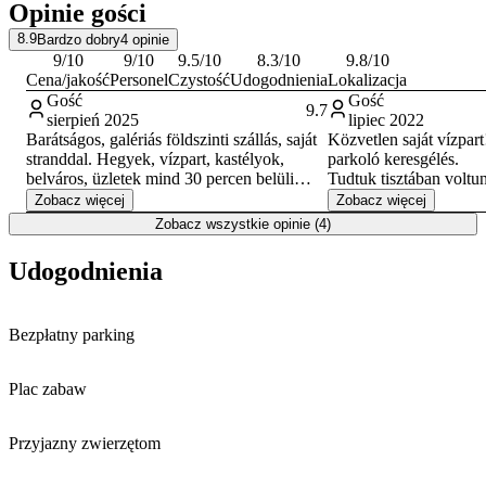
Opinie gości
8.9
Bardzo dobry
4
opinie
9
/10
9
/10
9.5
/10
8.3
/10
9.8
/10
Cena/jakość
Personel
Czystość
Udogodnienia
Lokalizacja
Gość
Gość
9.7
sierpień 2025
lipiec 2022
Barátságos, galériás földszinti szállás, saját
Közvetlen saját vízpart
stranddal. Hegyek, vízpart, kastélyok,
parkoló keresgélés.
belváros, üzletek mind 30 percen belüli
Tudtuk tisztában voltu
autózásra. A környék csodálatos, a hegyek
üzlethelységből átalakít
Zobacz więcej
Zobacz więcej
lenyűgözőek. A szállás tiszta, jól felszerelt,
másodlagos. Ablak volt,
Zobacz wszystkie opinie (4)
az internet kicsit gyenge. Saját mélygarázs.
volt az apartman, viszo
A szállásadó kedves, segítőkész, magyar.
aludtunk :-) Valami val
Udogodnienia
Négyen voltunk, két nagy gyerekkel,
ilyen jó elhelyezkedéss
minden percét élveztük. Ajánlom
semmit. Egyébként sem
mindenkinek.
menntünk!
Bezpłatny parking
Plac zabaw
Przyjazny zwierzętom