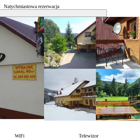
Natychmiastowa rezerwacja
WiFi
Telewizor