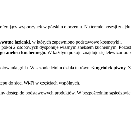
oferujący wypoczynek w górskim otoczeniu. Na terenie posesji znajdu
ywatne łazienki
, w których zapewniono podstawowe kosmetyki i
en z pokoi 2-osobowych dysponuje własnym aneksem kuchennym. Pozost
ego aneksu kuchennego
. W każdym pokoju znajduje się telewizor ora
gotowania grilla. W sezonie letnim działa tu również
ogródek piwny
. Z
tępu do sieci Wi-Fi w częściach wspólnych.
odny dostęp do podstawowych produktów. W bezpośrednim sąsiedztwie
 pizzeria. W pobliżu przepływa rzeka. Obiekt oferuje także
możliwość
. Okolica oferuje liczne szlaki turystyczne idealne do pieszych
pne są
stoki narciarskie
. Dodatkowo, 15 km od zajazdu znajduje się k