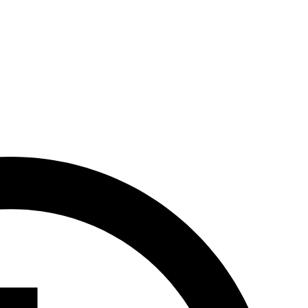
rwa do 12:00 w dniu wyjazdu. Obiekt akceptuje płatności gotówką ora