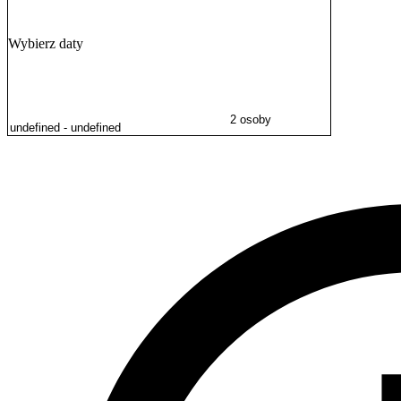
Doba hotelowa rozpoczyna się o godzinie 14:00 w dniu przyjazdu i t
przelewem.
Wybierz daty
2 osoby