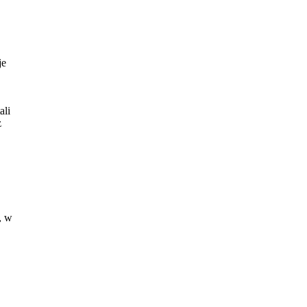
je
ali
z
, w
ryta