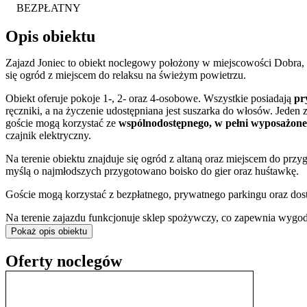
BEZPŁATNY
Opis obiektu
Zajazd Joniec to obiekt noclegowy położony w miejscowości Dobra, 
się ogród z miejscem do relaksu na świeżym powietrzu.
Obiekt oferuje pokoje 1-, 2- oraz 4-osobowe. Wszystkie posiadają
pr
ręczniki, a na życzenie udostępniana jest suszarka do włosów. Jed
goście mogą korzystać ze
wspólnodostępnego, w pełni wyposażon
czajnik elektryczny.
Na terenie obiektu znajduje się ogród z altaną oraz miejscem do przy
myślą o najmłodszych przygotowano boisko do gier oraz huśtawkę.
Goście mogą korzystać z bezpłatnego, prywatnego parkingu oraz dos
Na terenie zajazdu funkcjonuje sklep spożywczy, co zapewnia wyg
odległości 50 metrów, znajduje się restauracja, a w promieniu 1,2 km
Pokaż opis obiektu
wypożyczenia rowerów
na miejscu.
Oferty noclegów
Lokalizacja w górach sprzyja aktywnemu wypoczynkowi przez cały rok
wędrówek. W sezonie zimowym w odległości 8 km od obiektu dostę
pływalnia.