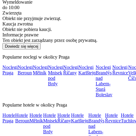
Wymeldowanie
do 10:00
Zwierzęta
Obiekt nie przyjmuje zwierząt.
Kaucja zwrotna
Obiekt nie pobiera kaucji.
Informacje prawne
Ten obiekt jest zarządzany przez osobę prywatną.
Dowiedz się więcej
Popularne noclegi w okolicy Praga
Noclegi
Noclegi
Noclegi
Noclegi
Noclegi
Noclegi
Noclegi
Noclegi
Noc
Praga
Beroun
Mělník
Mnisek
Říčany
Karlštejn
Brandýs
Řevnice
Vel
pod
nad
Číč
Brdy
Labem-
Stará
Boleslav
Popularne hotele w okolicy Praga
Hotele
Hotele
Hotele
Hotele
Hotele
Hotele
Hotele
Hotele
Hotele
Praga
Beroun
Mělník
Mnisek
Říčany
Karlštejn
Brandýs
Řevnice
Tuchlov
pod
nad
Brdy
Labem-