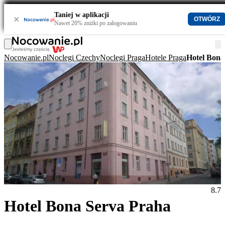
Taniej w aplikacji
×
OTWÓRZ
Nawet 20% zniżki po zalogowaniu
Nocowanie.pl
Noclegi Czechy
Noclegi Praga
Hotele Praga
Hotel Bona
8.7
Hotel Bona Serva Praha