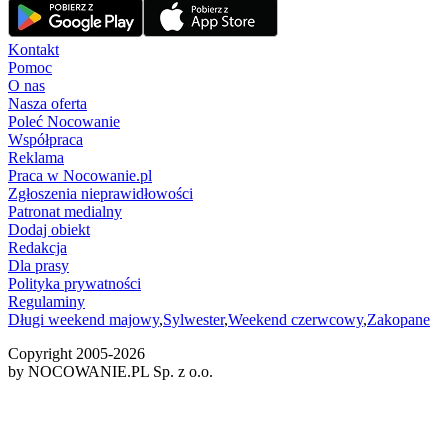
Kontakt
Pomoc
O nas
Nasza oferta
Poleć Nocowanie
Współpraca
Reklama
Praca w Nocowanie.pl
Zgłoszenia nieprawidłowości
Patronat medialny
Dodaj obiekt
Redakcja
Dla prasy
Polityka prywatności
Regulaminy
Długi weekend majowy
,
Sylwester
,
Weekend czerwcowy
,
Zakopane
Copyright 2005-
2026
by NOCOWANIE.PL Sp. z o.o.