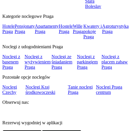
Stará
Boleslav
Kategorie noclegowe Praga
Hotele
Pensjonaty
Apartamenty
Hostele
Wille
Kwatery i
Agroturystyka
Praga
Praga
Praga
Praga
Praga
pokoje
Praga
Praga
Noclegi z udogodnieniami Praga
Noclegi z
Noclegi z
Noclegi ze
Noclegi z
Noclegi z
basenem
wyżywieniem
śniadaniem
parkingiem
placem zabaw
Praga
Praga
Praga
Praga
Praga
Pozostałe opcje noclegów
Noclegi
Noclegi Kraj
Tanie noclegi
Noclegi Praga
Czechy
środkowoczeski
Praga
centrum
Obserwuj nas:
Rezerwuj wygodniej w aplikacji