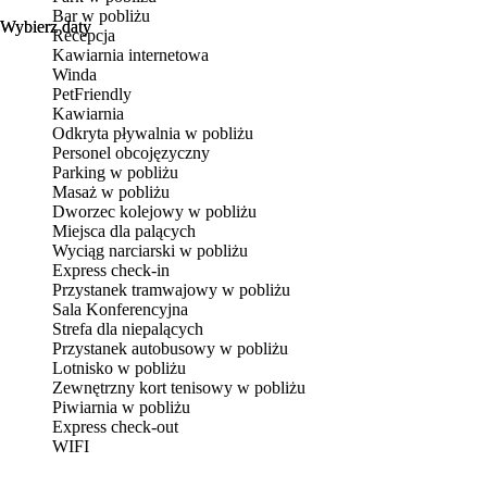
Bar w pobliżu
Wybierz daty
Wybierz daty
Recepcja
Kawiarnia internetowa
Winda
PetFriendly
Kawiarnia
Odkryta pływalnia w pobliżu
Personel obcojęzyczny
Parking w pobliżu
Masaż w pobliżu
Dworzec kolejowy w pobliżu
Miejsca dla palących
Wyciąg narciarski w pobliżu
Express check-in
Przystanek tramwajowy w pobliżu
Sala Konferencyjna
Strefa dla niepalących
Przystanek autobusowy w pobliżu
Lotnisko w pobliżu
Zewnętrzny kort tenisowy w pobliżu
Piwiarnia w pobliżu
Express check-out
WIFI