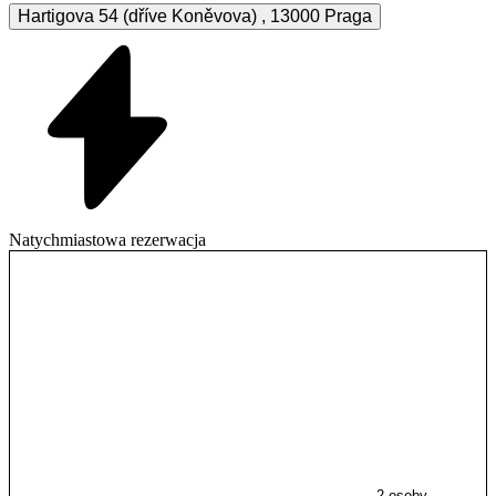
Hartigova 54 (dříve Koněvova)
,
13000
Praga
Natychmiastowa rezerwacja
2 osoby