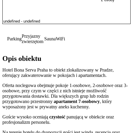
Przyjazny
Parking
Sauna
WiFi
zwierzętom
Opis obiektu
Hotel Bona Serva Praha to obiekt zlokalizowany w Pradze,
oferujący zakwaterowanie w pokojach i apartamentach.
Oferta noclegowa obejmuje pokoje 1-osobowe, 2-osobowe oraz 3-
osobowe, przy czym w części z nich istnieje możliwość
przygotowania dostawki. Dla większych grup lub rodzin
przygotowano przestronny
apartament 7-osobowy
, który
wyposażony jest w prywatny aneks kuchenny.
Goście wysoko oceniają
czystość
panującą w obiekcie oraz
profesjonalizm personelu.
Na terenie hotelu do dyspozycji gości jest winda, recepcja oraz