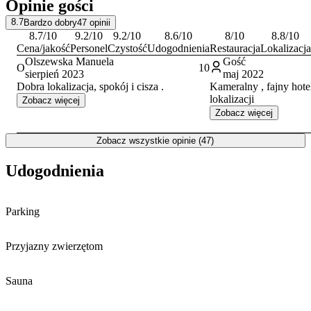
Opinie gości
8.7
Bardzo dobry
47
opinii
8.7
/10
9.2
/10
9.2
/10
8.6
/10
8
/10
8.8
/10
Cena/jakość
Personel
Czystość
Udogodnienia
Restauracja
Lokalizacja
Olszewska Manuela
Gość
O
10
sierpień 2023
maj 2022
Dobra lokalizacja, spokój i cisza .
Kameralny , fajny hote
lokalizacji
Zobacz więcej
Zobacz więcej
Zobacz wszystkie opinie (47)
Udogodnienia
Parking
Przyjazny zwierzętom
Sauna