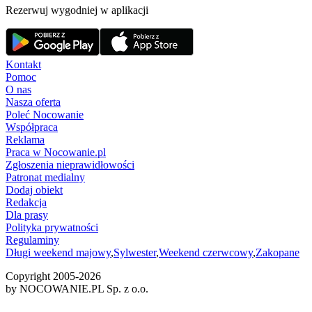
Rezerwuj wygodniej w aplikacji
Kontakt
Pomoc
O nas
Nasza oferta
Poleć Nocowanie
Współpraca
Reklama
Praca w Nocowanie.pl
Zgłoszenia nieprawidłowości
Patronat medialny
Dodaj obiekt
Redakcja
Dla prasy
Polityka prywatności
Regulaminy
Długi weekend majowy
,
Sylwester
,
Weekend czerwcowy
,
Zakopane
Copyright 2005-
2026
by NOCOWANIE.PL Sp. z o.o.