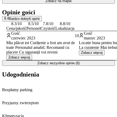
Zobacz na mapie
Opinie gości
8.4
Bardzo dobry
6
opinii
8.3
/10
8.5
/10
7.8
/10
8.8
/10
Cena/jakość
Personel
Czystość
Lokalizacja
Gość
Gość
10
czerwiec 2023
marzec 2023
Mia plăcut tot Curățenie a fost am avut de
Locatie buna pentru bu
toate Personalul amabil. Recomand cu
La curatenie Mai trebui
placere Cu siguranță voi reveni
Zobacz więcej
Zobacz więcej
Zobacz wszystkie opinie (6)
Udogodnienia
Bezpłatny parking
Przyjazny zwierzętom
Klimatyzacja