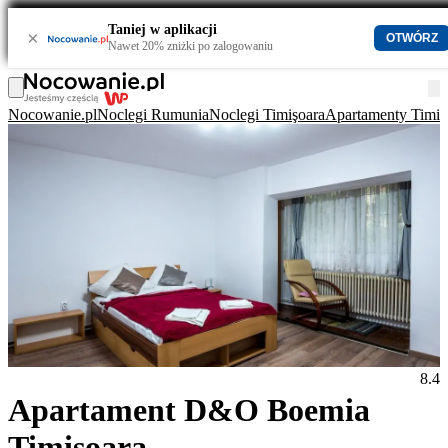
Taniej w aplikacji
×
OTWÓRZ
Nawet 20% zniżki po zalogowaniu
Nocowanie.pl
Noclegi Rumunia
Noclegi Timişoara
Apartamenty Timiş
8.4
Apartament D&O Boemia
Timișoara