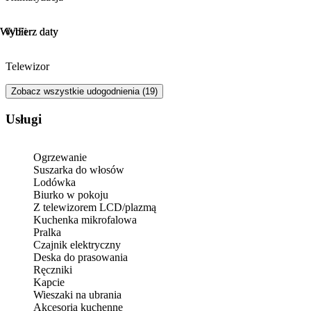
Wybierz daty
Wybierz daty
WiFi
Telewizor
Zobacz wszystkie udogodnienia (19)
Usługi
Ogrzewanie
Suszarka do włosów
Lodówka
Biurko w pokoju
Z telewizorem LCD/plazmą
Kuchenka mikrofalowa
Pralka
Czajnik elektryczny
Deska do prasowania
Ręczniki
Kapcie
Wieszaki na ubrania
Akcesoria kuchenne