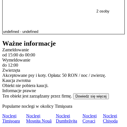
2 osoby
Ważne informacje
Zameldowanie
od 15:00
do 00:00
Wymeldowanie
do 12:00
Zwierzęta
Akceptowane psy i koty. Opłata: 50 RON / noc / zwierzę.
Kaucja zwrotna
Obiekt nie pobiera kaucji.
Informacje prawne
Ten obiekt jest zarządzany przez firmę.
Dowiedz się więcej
Popularne noclegi w okolicy Timişoara
Noclegi
Noclegi
Noclegi
Noclegi
Noclegi
Timişoara
Moşniţa Nouă
Dumbrăviţa
Covaci
Chișoda