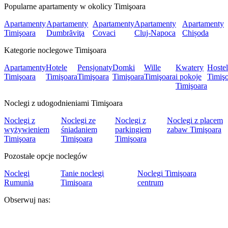
Popularne apartamenty w okolicy Timişoara
Apartamenty
Apartamenty
Apartamenty
Apartamenty
Apartamenty
Timişoara
Dumbrăviţa
Covaci
Cluj-Napoca
Chișoda
Kategorie noclegowe Timişoara
Apartamenty
Hotele
Pensjonaty
Domki
Wille
Kwatery
Hoste
Timişoara
Timişoara
Timişoara
Timişoara
Timişoara
i pokoje
Timiş
Timişoara
Noclegi z udogodnieniami Timişoara
Noclegi z
Noclegi ze
Noclegi z
Noclegi z placem
wyżywieniem
śniadaniem
parkingiem
zabaw Timişoara
Timişoara
Timişoara
Timişoara
Pozostałe opcje noclegów
Noclegi
Tanie noclegi
Noclegi Timişoara
Rumunia
Timişoara
centrum
Obserwuj nas: