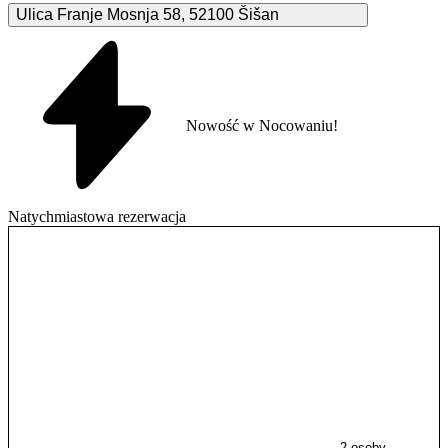
Ulica Franje Mosnja
58
,
52100
Šišan
Nowość w Nocowaniu!
Natychmiastowa rezerwacja
2 osoby