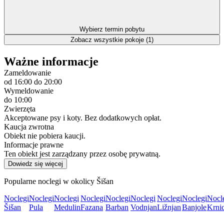
Wybierz termin pobytu
Zobacz wszystkie pokoje (1)
Ważne informacje
Zameldowanie
od 16:00
do 20:00
Wymeldowanie
do 10:00
Zwierzęta
Akceptowane psy i koty. Bez dodatkowych opłat.
Kaucja zwrotna
Obiekt nie pobiera kaucji.
Informacje prawne
Ten obiekt jest zarządzany przez osobę prywatną.
Dowiedz się więcej
Popularne noclegi w okolicy Šišan
Noclegi
Noclegi
Noclegi
Noclegi
Noclegi
Noclegi
Noclegi
Noclegi
Nocl
Šišan
Pula
Medulin
Fazana
Barban
Vodnjan
Ližnjan
Banjole
Krni