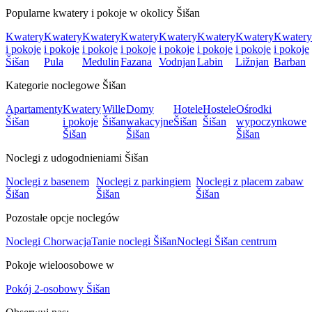
Popularne kwatery i pokoje w okolicy Šišan
Kwatery
Kwatery
Kwatery
Kwatery
Kwatery
Kwatery
Kwatery
Kwatery
i pokoje
i pokoje
i pokoje
i pokoje
i pokoje
i pokoje
i pokoje
i pokoje
Šišan
Pula
Medulin
Fazana
Vodnjan
Labin
Ližnjan
Barban
Kategorie noclegowe Šišan
Apartamenty
Kwatery
Wille
Domy
Hotele
Hostele
Ośrodki
Šišan
i pokoje
Šišan
wakacyjne
Šišan
Šišan
wypoczynkowe
Šišan
Šišan
Šišan
Noclegi z udogodnieniami Šišan
Noclegi z basenem
Noclegi z parkingiem
Noclegi z placem zabaw
Šišan
Šišan
Šišan
Pozostałe opcje noclegów
Noclegi Chorwacja
Tanie noclegi Šišan
Noclegi Šišan centrum
Pokoje wieloosobowe w
Pokój 2-osobowy Šišan