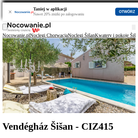
Taniej w aplikacji
×
OTWÓRZ
Nawet 20% zniżki po zalogowaniu
Nocowanie.pl
Noclegi Chorwacja
Noclegi Šišan
Kwatery i pokoje Šiš
Vendégház Šišan - CIZ415