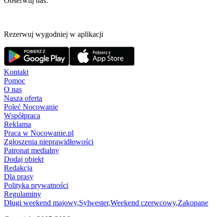
Obserwuj nas:
Rezerwuj wygodniej w aplikacji
Kontakt
Pomoc
O nas
Nasza oferta
Poleć Nocowanie
Współpraca
Reklama
Praca w Nocowanie.pl
Zgłoszenia nieprawidłowości
Patronat medialny
Dodaj obiekt
Redakcja
Dla prasy
Polityka prywatności
Regulaminy
Długi weekend majowy
,
Sylwester
,
Weekend czerwcowy
,
Zakopane