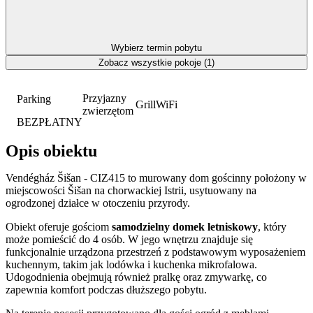
Wybierz termin pobytu
Zobacz wszystkie pokoje (1)
Przyjazny
Parking
Grill
WiFi
zwierzętom
BEZPŁATNY
Opis obiektu
Vendégház Šišan - CIZ415 to murowany dom gościnny położony w
miejscowości Šišan na chorwackiej Istrii, usytuowany na
ogrodzonej działce w otoczeniu przyrody.
Obiekt oferuje gościom
samodzielny domek letniskowy
, który
może pomieścić do 4 osób. W jego wnętrzu znajduje się
funkcjonalnie urządzona przestrzeń z podstawowym wyposażeniem
kuchennym, takim jak lodówka i kuchenka mikrofalowa.
Udogodnienia obejmują również pralkę oraz zmywarkę, co
zapewnia komfort podczas dłuższego pobytu.