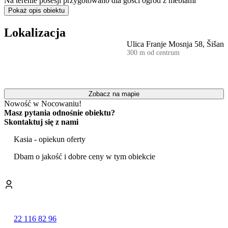
Na terenie posesji przygotowano dla gości ogród z meblami
ogrodowymi oraz
miejsce do grillowania
.
Pokaż opis obiektu
Obiekt zapewnia
bezpłatny, prywatny parking
bezpośrednio na
Lokalizacja
działce. Jest to również miejsce przyjazne zwierzętom, dlatego
Ulica Franje Mosnja 58, Šišan
pobyt z czworonogiem jest możliwy po wcześniejszym
300 m od centrum
uzgodnieniu.
Lokalizacja sprzyja aktywnemu spędzaniu czasu na świeżym
powietrzu. W okolicy wytyczono szlaki turystyczne, a na miejscu
dostępna jest
wypożyczalnia rowerów
, ułatwiająca zwiedzanie
Zobacz na mapie
regionu. Dodatkową atrakcją jest możliwość skorzystania z jazdy
Nowość w Nocowaniu!
konnej w pobliżu.
Masz pytania odnośnie obiektu?
Skontaktuj się z nami
Dom znajduje się w odległości około 2 km od najbliższej
kamienistej plaży, co pozwala na łatwy dostęp do uroków wybrzeża
Kasia - opiekun oferty
Adriatyku.
Dbam o jakość i dobre ceny w tym obiekcie
Obiekt jest przystosowany do pobytów przez cały rok i oferuje
dostęp do internetu Wi-Fi
. Warto zaznaczyć, że na tej samej
posesji mieszka właściciel. Wielojęzyczna obsługa, komunikująca
się m.in. w języku polskim, angielskim, niemieckim i chorwackim,
stanowi dodatkowe ułatwienie dla gości z zagranicy.
22 116 82 96